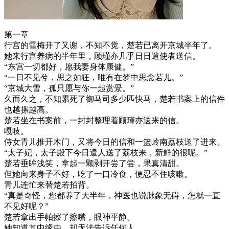
第一章
行宫的雪梅开了又谢，不知不觉，楚若已离开京城半年了。
她来行宫养病的半年里，顾瑾亦几乎日日遣使者送信。
“东宫一切都好，愿我妻身体康健。”
“一日不见兮，思之如狂，唯有在梦中思念若儿。”
“京城大雪，孤只愿与你一起赏景。”
久而久之，不知累死了御马司多少匹快马，楚若书案上的信件
也越摞越高。
楚若坐在书案前，一封封整理着顾瑾亦送来的信。
嘎吱。
侍女青儿推开木门，又将今日的信和一篮岭南荔枝送了进来。
“太子妃，太子殿下今日遣人送了荔枝来，新鲜的很呢。”
楚若垂眸浅笑，拿起一颗剥开尝了尝，果真清甜。
但她向来身子不好，吃了一口冷食，便忍不住咳嗽。
青儿连忙来替楚若拍背。
“真是奇怪，您都养了大半年，神医也说脉象无碍，怎就一直
不见好呢？”
楚若拿出手帕擦了擦嘴，眼神平静。
她知道其中缘由，却无法告诉任何人。