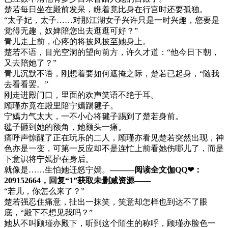
楚若每日坐在殿前发呆，瞧着竟比身在行宫时还要孤独。
“太子妃，太子……对那江湖女子兴许只是一时兴趣，您要是
觉得无趣，奴婢陪您出去逛逛可好？”
青儿走上前，心疼的将披风披至她身上。
楚若不语，目光空洞的望向前方，许久才道：“他今日下朝，
又去陪她了？”
青儿沉默不语，刚想着要如何遮掩之际，楚若已起身，“随我
去看看罢。”
刚走进殿门口，里面的欢声笑语不绝于耳。
顾瑾亦竟在殿里陪宁嫣踢毽子。
宁嫣力气太大，一不小心将毽子踢到了楚若身前。
毽子砸到她的额角，她额头一痛。
痛呼声惊醒了正在玩乐的二人，顾瑾亦看见楚若突然出现，神
色亦是一变，可第一反应却不是连忙上前看她伤哪儿了，而是
下意识将宁嫣护在身后。
就像是……生怕她迁怒宁嫣。
———阅读全文伽QQ❤：
209152664，回复“1”获取未删减资源—​​​​—
“若儿，你怎么来了？”
楚若强忍住痛意，扯出一抹笑，笑意却怎样也到达不了眼
底，“殿下不想见我吗？”
她从不叫顾瑾亦殿下，听到这个陌生的称呼，顾瑾亦脸色一