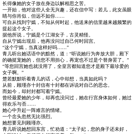
长得像她的女子放在身边以解相思之苦。
一开始，他对这些人全无兴趣，还在信中写：若儿，此女虽眼
睛与你肖似，但远不如你……
可自从找到宁嫣，不知从何时起，他送来的信里越来越频繁的
提起这个女子。
据他所说，宁嫣是个江湖女子，古灵精怪。
自从宁嫣出现后，他再没问过自己何时回宫。
“这个宁嫣，当真这样好吗……”
青儿听出她话语中的黯然，道：“听说她行为奔放大胆，殿下
的确挺宠她的，但您不用担心，再宠也不过是个替身罢了。”
“等您回宫她也就没用了，全皇宫都知道您才是殿下最珍爱的
女子啊。”
楚若默默听着青儿的话，心中却想，当真如此吗？
从前，顾瑾亦十封信有十封都在诉说对自己的思念。
而如今，却封封都写着宁嫣。
曾经最爱她的少年，却再也没问过，她在行宫身体如何，她过
得欢乐与否……
她心中升起一阵难言的情绪。
一个念头忽然无比强烈。
她想要见到顾瑾亦。
青儿听说她想回东宫，忙劝道：“太子妃，您的身子还未好，