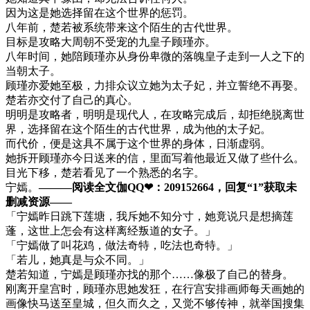
因为这是她选择留在这个世界的惩罚。
八年前，楚若被系统带来这个陌生的古代世界。
目标是攻略大周朝不受宠的九皇子顾瑾亦。
八年时间，她陪顾瑾亦从身份卑微的落魄皇子走到一人之下的
当朝太子。
顾瑾亦爱她至极，力排众议立她为太子妃，并立誓绝不再娶。
楚若亦交付了自己的真心。
明明是攻略者，明明是现代人，在攻略完成后，却拒绝脱离世
界，选择留在这个陌生的古代世界，成为他的太子妃。
而代价，便是这具不属于这个世界的身体，日渐虚弱。
她拆开顾瑾亦今日送来的信，里面写着他最近又做了些什么。
目光下移，楚若看见了一个熟悉的名字。
宁嫣。
———阅读全文伽QQ❤：209152664，回复“1”获取未
删减资源—​​​​—
「宁嫣昨日跳下莲塘，我斥她不知分寸，她竟说只是想摘莲
蓬，这世上怎会有这样离经叛道的女子。」
「宁嫣做了叫花鸡，做法奇特，吃法也奇特。」
「若儿，她真是与众不同。」
楚若知道，宁嫣是顾瑾亦找的那个……像极了自己的替身。
刚离开皇宫时，顾瑾亦思她发狂，在行宫安排画师每天画她的
画像快马送至皇城，但久而久之，又觉不够传神，就举国搜集