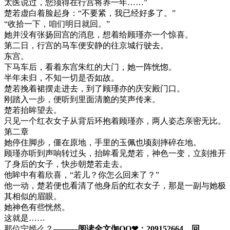
太医说过，您须得在行宫将养一年……”
楚若虚白着脸起身：“不要紧，我已经好多了。”
“收拾一下，咱们明日就回。”
她并没有张扬回宫的消息，想着给顾瑾亦一个惊喜。
第二日，行宫的马车便安静的往京城行驶去。
东宫。
下马车后，看着东宫朱红的大门，她一阵恍惚。
半年未归，不知一切是否如故。
楚若挽着裙摆走进去，到了顾瑾亦的庆安殿门口。
刚踏入一步，便听到里面清脆的笑声传来。
楚若抬眸望去。
只见一个红衣女子从背后环抱着顾瑾亦，两人姿态亲密无比。
第二章
她停住脚步，僵在原地，手里的玉佩也顷刻摔碎在地。
顾瑾亦听到声响转过头，抬眸看见楚若，神色一变，立刻推开
了身后的女子，快步朝楚若走去。
他眸中有着欣喜，“若儿？你怎么回来了？”
他一动，楚若便也看清了他身后的红衣女子，那是一副与她极
其相似的眉眼。
她神色有些恍然。
这就是……
那位宁嫣么？
———阅读全文伽QQ❤：209152664，回