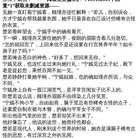
复“1”获取未删减资源—​​​​—
见她一直盯着宁嫣看，顾瑾亦连忙解释：“若儿，你别误会，
方才宁嫣在帮我裁量衣围，她平日最喜欢自己设计些稀奇古怪
的衣裳。”
楚若垂眸望去，宁嫣手中的确有量尺。
下一瞬，顾瑾亦又握住她的手，俊朗的眉眼含着几分急切。
“怎的就回宫了，上回来信不是还说要在行宫将养半年？如今
身子好了吗？”
楚若掩去苍白的神色，“好多了，想回来见你。”
宁嫣见状，也连忙走过来向她行礼：“宁嫣见过太子妃，殿下
老是提起您，果然百闻不如一见。”
楚若静静打量她半晌，“宁嫣姑娘，也的确如瑾亦所说，与众
不同。”
宁嫣身上自有一股江湖意气，是寻常宫闱女子比不上的。
听楚若这么说，顾瑾亦眉眼不由得染上几分笑意。
“宁嫣不拘小节，自由如燕，脑子里总有些稀奇古怪的点子，
还素爱自制衣裙与木簪，的确与平常女子不同。”
听出他语气里的欣赏，楚若却笑不出来了。
他好像忘了，他说的这些，她曾经也都会。
楚若是现代人，刚来到这个世界的时候，她亦是满脑子稀奇古
怪的思想，有过深宫之外的见闻。