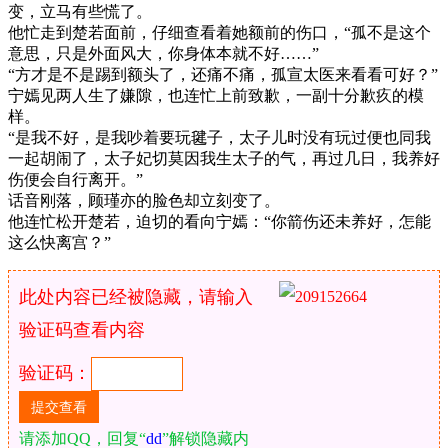
变，立马有些慌了。
他忙走到楚若面前，仔细查看着她额前的伤口，“孤不是这个
意思，只是外面风大，你身体本就不好……”
“方才是不是踢到额头了，还痛不痛，孤宣太医来看看可好？”
宁嫣见两人生了嫌隙，也连忙上前致歉，一副十分歉疚的模
样。
“是我不好，是我吵着要玩毽子，太子儿时没有玩过便也同我
一起胡闹了，太子妃切莫因我生太子的气，再过几日，我养好
伤便会自行离开。”
话音刚落，顾瑾亦的脸色却立刻变了。
他连忙松开楚若，迫切的看向宁嫣：“你箭伤还未养好，怎能
这么快离宫？”
此处内容已经被隐藏，请输入
验证码查看内容
验证码：
请添加QQ，回复“
dd
”解锁隐藏内