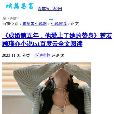
青苹果小说网
当前位置：
青苹果小说网
小说推荐
正文
>
>
《成婚第五年，他爱上了她的替身》楚若
顾瑾亦小说txt百度云全文阅读
2023-11-01
分类：
小说推荐
评论(0)