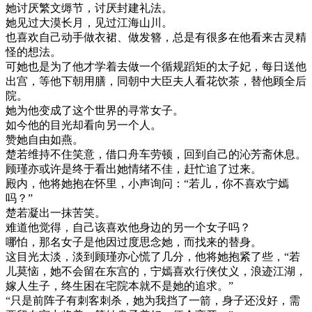
她讨厌繁文缛节，讨厌封建礼法。
她见过大漠长月，见过江海山川。
也喜欢自己动手做衣裙、做发簪，总是有很多在他看来古灵精
怪的想法。
可她也是为了他才学着去做一个循规蹈矩的太子妃，每日送他
出宫，等他下朝用膳，同朝中大臣夫人看花饮茶，替他顾全后
院。
她为他变成了这个世界的寻常女子。
如今他的目光却看向另一个人。
赞她自由如燕。
楚若维持不住笑意，借口舟车劳顿，回到自己的沁芳斋休息。
顾瑾亦或许是终于看出她情绪不佳，赶忙追了过来。
殿内，他将她抱在怀里，小声询问：“若儿，你不喜欢宁嫣
吗？”
楚若凝出一抹苦笑。
难道他觉得，自己该喜欢他身边的另一个女子吗？
哪怕，那名女子是他因过度思念她，而找来的替身。
这目光太淡，淡到顾瑾亦心慌了几分，他将她抱紧了些，“若
儿莫恼，她不会留在东宫的，宁嫣喜欢行侠仗义，浪迹江湖，
嫁人生子，终生困在宅院本就不是她的追求。”
“只是前阵子有刺客刺杀，她为我挡了一箭，身子还没好，需