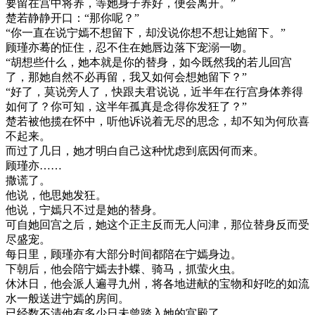
要留在宫中将养，等她身子养好，便会离开。”
楚若静静开口：“那你呢？”
“你一直在说宁嫣不想留下，却没说你想不想让她留下。”
顾瑾亦蓦的怔住，忍不住在她唇边落下宠溺一吻。
“胡想些什么，她本就是你的替身，如今既然我的若儿回宫
了，那她自然不必再留，我又如何会想她留下？”
“好了，莫说旁人了，快跟夫君说说，近半年在行宫身体养得
如何了？你可知，这半年孤真是念得你发狂了？”
楚若被他揽在怀中，听他诉说着无尽的思念，却不知为何欣喜
不起来。
而过了几日，她才明白自己这种忧虑到底因何而来。
顾瑾亦……
撒谎了。
他说，他思她发狂。
他说，宁嫣只不过是她的替身。
可自她回宫之后，她这个正主反而无人问津，那位替身反而受
尽盛宠。
每日里，顾瑾亦有大部分时间都陪在宁嫣身边。
下朝后，他会陪宁嫣去扑蝶、骑马，抓萤火虫。
休沐日，他会派人遍寻九州，将各地进献的宝物和好吃的如流
水一般送进宁嫣的房间。
已经数不清他有多少日未曾踏入她的宫殿了。