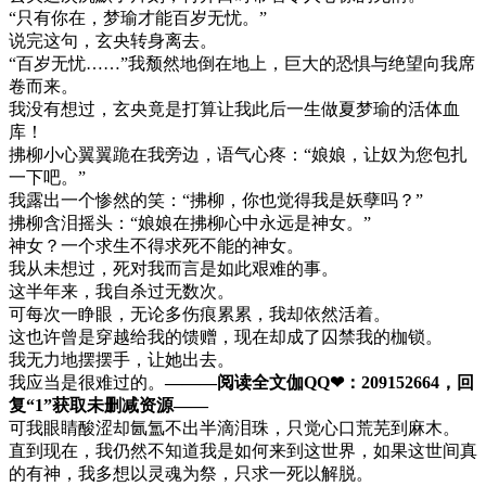
“只有你在，梦瑜才能百岁无忧。”
说完这句，玄央转身离去。
“百岁无忧……”我颓然地倒在地上，巨大的恐惧与绝望向我席
卷而来。
我没有想过，玄央竟是打算让我此后一生做夏梦瑜的活体血
库！
拂柳小心翼翼跪在我旁边，语气心疼：“娘娘，让奴为您包扎
一下吧。”
我露出一个惨然的笑：“拂柳，你也觉得我是妖孽吗？”
拂柳含泪摇头：“娘娘在拂柳心中永远是神女。”
神女？一个求生不得求死不能的神女。
我从未想过，死对我而言是如此艰难的事。
这半年来，我自杀过无数次。
可每次一睁眼，无论多伤痕累累，我却依然活着。
这也许曾是穿越给我的馈赠，现在却成了囚禁我的枷锁。
我无力地摆摆手，让她出去。
我应当是很难过的。
———阅读全文伽QQ❤：209152664，回
复“1”获取未删减资源—​​​​—
可我眼睛酸涩却氤氲不出半滴泪珠，只觉心口荒芜到麻木。
直到现在，我仍然不知道我是如何来到这世界，如果这世间真
的有神，我多想以灵魂为祭，只求一死以解脱。