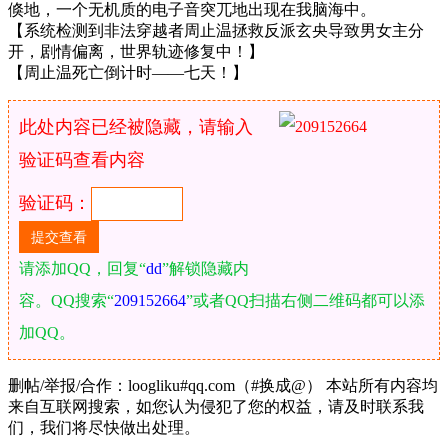
倏地，一个无机质的电子音突兀地出现在我脑海中。
【系统检测到非法穿越者周止温拯救反派玄央导致男女主分
开，剧情偏离，世界轨迹修复中！】
【周止温死亡倒计时——七天！】
此处内容已经被隐藏，请输入
验证码查看内容
验证码：
请添加QQ，回复“
dd
”解锁隐藏内
容。QQ搜索“
209152664
”或者QQ扫描右侧二维码都可以添
加QQ。
删帖/举报/合作：loogliku#qq.com（#换成@） 本站所有内容均
来自互联网搜索，如您认为侵犯了您的权益，请及时联系我
们，我们将尽快做出处理。