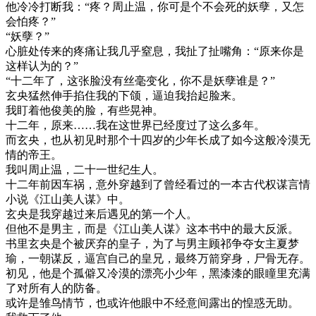
他冷冷打断我：“疼？周止温，你可是个不会死的妖孽，又怎
会怕疼？”
“妖孽？”
心脏处传来的疼痛让我几乎窒息，我扯了扯嘴角：“原来你是
这样认为的？”
“十二年了，这张脸没有丝毫变化，你不是妖孽谁是？”
玄央猛然伸手掐住我的下颌，逼迫我抬起脸来。
我盯着他俊美的脸，有些晃神。
十二年，原来……我在这世界已经度过了这么多年。
而玄央，也从初见时那个十四岁的少年长成了如今这般冷漠无
情的帝王。
我叫周止温，二十一世纪生人。
十二年前因车祸，意外穿越到了曾经看过的一本古代权谋言情
小说《江山美人谋》中。
玄央是我穿越过来后遇见的第一个人。
但他不是男主，而是《江山美人谋》这本书中的最大反派。
书里玄央是个被厌弃的皇子，为了与男主顾祁争夺女主夏梦
瑜，一朝谋反，逼宫自己的皇兄，最终万箭穿身，尸骨无存。
初见，他是个孤僻又冷漠的漂亮小少年，黑漆漆的眼瞳里充满
了对所有人的防备。
或许是雏鸟情节，也或许他眼中不经意间露出的惶惑无助。