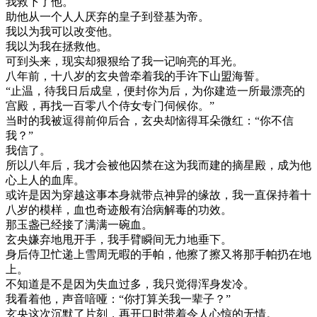
我救下了他。
助他从一个人人厌弃的皇子到登基为帝。
我以为我可以改变他。
我以为我在拯救他。
可到头来，现实却狠狠给了我一记响亮的耳光。
八年前，十八岁的玄央曾牵着我的手许下山盟海誓。
“止温，待我日后成皇，便封你为后，为你建造一所最漂亮的
宫殿，再找一百零八个侍女专门伺候你。”
当时的我被逗得前仰后合，玄央却恼得耳朵微红：“你不信
我？”
我信了。
所以八年后，我才会被他囚禁在这为我而建的摘星殿，成为他
心上人的血库。
或许是因为穿越这事本身就带点神异的缘故，我一直保持着十
八岁的模样，血也奇迹般有治病解毒的功效。
那玉盏已经接了满满一碗血。
玄央嫌弃地甩开手，我手臂瞬间无力地垂下。
身后侍卫忙递上雪周无暇的手帕，他擦了擦又将那手帕扔在地
上。
不知道是不是因为失血过多，我只觉得浑身发冷。
我看着他，声音喑哑：“你打算关我一辈子？”
玄央这次沉默了片刻，再开口时带着令人心惊的无情。