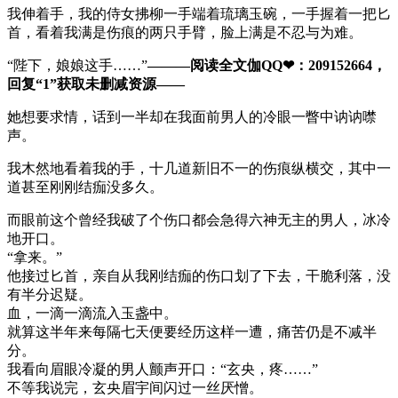
我伸着手，我的侍女拂柳一手端着琉璃玉碗，一手握着一把匕
首，看着我满是伤痕的两只手臂，脸上满是不忍与为难。
“陛下，娘娘这手……”
———阅读全文伽QQ❤：209152664，
回复“1”获取未删减资源—​​​​—
她想要求情，话到一半却在我面前男人的冷眼一瞥中讷讷噤
声。
我木然地看着我的手，十几道新旧不一的伤痕纵横交，其中一
道甚至刚刚结痂没多久。
而眼前这个曾经我破了个伤口都会急得六神无主的男人，冰冷
地开口。
“拿来。”
他接过匕首，亲自从我刚结痂的伤口划了下去，干脆利落，没
有半分迟疑。
血，一滴一滴流入玉盏中。
就算这半年来每隔七天便要经历这样一遭，痛苦仍是不减半
分。
我看向眉眼冷凝的男人颤声开口：“玄央，疼……”
不等我说完，玄央眉宇间闪过一丝厌憎。