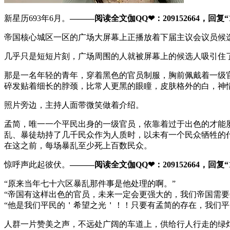
新星历693年6月。
———阅读全文伽QQ❤：209152664，回复“1
帝国核心城区一区的广场大屏幕上正播放着下届主议会议员候
几乎只是短短片刻，广场周围的人就被屏幕上的候选人吸引住
那是一名年轻的青年，穿着黑色的官员制服，胸前佩戴着一级
碎发贴着细长的脖颈，比常人更黑的眼瞳，皮肤格外的白，神
照片旁边，主持人面带微笑做着介绍。
孟简，唯一一个平民出身的一级官员，依靠着过于出色的才能
乱、暴徒劫持了几千民众作为人质时，以未有一个民众牺牲的
在这之前，每场暴乱至少死上百数民众。
惊呼声此起彼伏。
———阅读全文伽QQ❤：209152664，回复“1
“原来当年七十六区暴乱那件事是他处理的啊。”
“帝国有这样出色的官员，未来一定会更强大的，我们帝国需要
“他是我们平民的＇希望之光＇！！只要有孟简的存在，我们平
人群一片赞美之声，不远处广阔的车道上，供给行人行走的绿