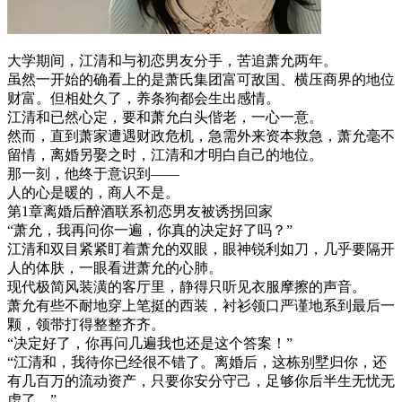
大学期间，江清和与初恋男友分手，苦追萧允两年。
虽然一开始的确看上的是萧氏集团富可敌国、横压商界的地位
财富。但相处久了，养条狗都会生出感情。
江清和已然心定，要和萧允白头偕老，一心一意。
然而，直到萧家遭遇财政危机，急需外来资本救急，萧允毫不
留情，离婚另娶之时，江清和才明白自己的地位。
那一刻，他终于意识到——
人的心是暖的，商人不是。
第1章离婚后醉酒联系初恋男友被诱拐回家
“萧允，我再问你一遍，你真的决定好了吗？”
江清和双目紧紧盯着萧允的双眼，眼神锐利如刀，几乎要隔开
人的体肤，一眼看进萧允的心肺。
现代极简风装潢的客厅里，静得只听见衣服摩擦的声音。
萧允有些不耐地穿上笔挺的西装，衬衫领口严谨地系到最后一
颗，领带打得整整齐齐。
“决定好了，你再问几遍我也还是这个答案！”
“江清和，我待你已经很不错了。离婚后，这栋别墅归你，还
有几百万的流动资产，只要你安分守己，足够你后半生无忧无
虑了。”