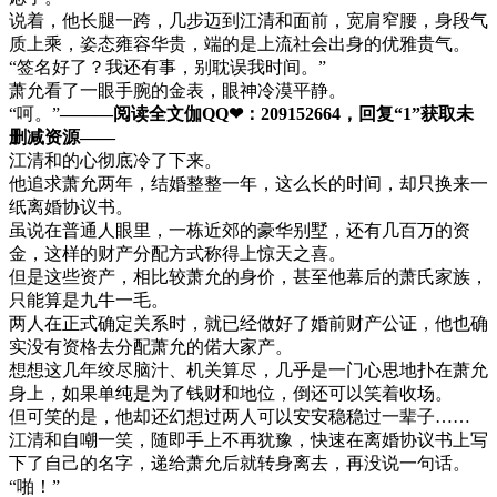
说着，他长腿一跨，几步迈到江清和面前，宽肩窄腰，身段气
质上乘，姿态雍容华贵，端的是上流社会出身的优雅贵气。
“签名好了？我还有事，别耽误我时间。”
萧允看了一眼手腕的金表，眼神冷漠平静。
“呵。”
———阅读全文伽QQ❤：209152664，回复“1”获取未
删减资源—​​​​—
江清和的心彻底冷了下来。
他追求萧允两年，结婚整整一年，这么长的时间，却只换来一
纸离婚协议书。
虽说在普通人眼里，一栋近郊的豪华别墅，还有几百万的资
金，这样的财产分配方式称得上惊天之喜。
但是这些资产，相比较萧允的身价，甚至他幕后的萧氏家族，
只能算是九牛一毛。
两人在正式确定关系时，就已经做好了婚前财产公证，他也确
实没有资格去分配萧允的偌大家产。
想想这几年绞尽脑汁、机关算尽，几乎是一门心思地扑在萧允
身上，如果单纯是为了钱财和地位，倒还可以笑着收场。
但可笑的是，他却还幻想过两人可以安安稳稳过一辈子……
江清和自嘲一笑，随即手上不再犹豫，快速在离婚协议书上写
下了自己的名字，递给萧允后就转身离去，再没说一句话。
“啪！”