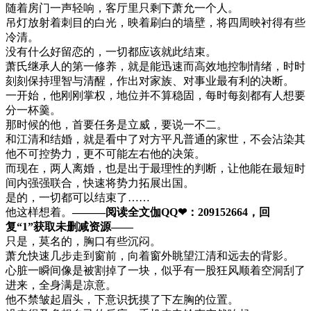
随着房门一声轻响，客厅里只剩下萧允一个人。
吊灯放射着刺目的白光，映着刷白的墙壁，将四周映衬得有些
冷清。
没有什么好留恋的，一切都应该就此结束。
萧氏继承人的第一修养，就是能迅速而高效地控制情绪，时时
刻刻保持理智与清醒，作出对家族、对事业最有利的决断。
一开始，他刚刚掌权，地位并不算稳固，每时每刻都有人想要
分一杯羹。
那时候的他，首要任务是立威，要说一不二。
和江清和结婚，就是看中了对方平凡普通的家世，不会沾染其
他不可控势力，更不可能左右他的决策。
而现在，两人离婚，也是出于最理性的判断，让他能在最短时
间内强强联合，快速将势力拓展出国。
是的，一切都可以结束了……
他这样想着。
———阅读全文伽QQ❤：209152664，回
复“1”获取未删减资源—​​​​—
只是，莫名的，胸口有些沉闷。
萧允快速几步走到窗前，向着窗外眺望江清和远去的背影。
心脏一瞬间像是被割掉了一块，似乎有一股狂风顺着空洞刮了
进来，全身满是凉意。
他不禁皱起眉头，下意识抚摸了下左胸的位置。