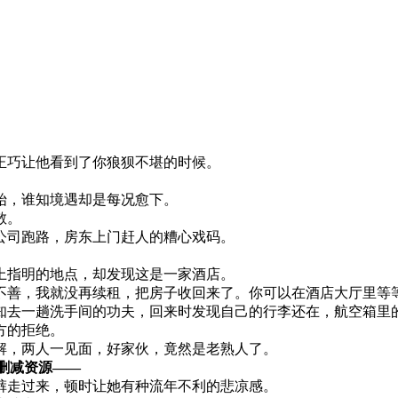
正巧让他看到了你狼狈不堪的时候。
始，谁知境遇却是每况愈下。
散。
公司跑路，房东上门赶人的糟心戏码。
上指明的地点，却发现这是一家酒店。
不善，我就没再续租，把房子收回来了。你可以在酒店大厅里等
知去一趟洗手间的功夫，回来时发现自己的行李还在，航空箱里
方的拒绝。
解，两人一见面，好家伙，竟然是老熟人了。
资源—​​​​—
裤走过来，顿时让她有种流年不利的悲凉感。