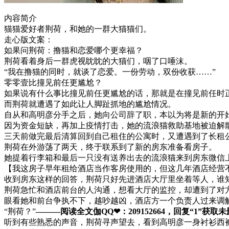
内容简介
猫猫爱好者荆荷，和她的一群大猫猫们。
走心版文案：
如果问荆荷：撸猫和恋爱哪个更幸福？
荆荷看着身后一群虎视眈眈的大猫们，咽了口唾沫。
“我在撸猫的同时，就谈了恋爱。一份劳动，双份收获……”
零零壹比撞见前任更尴尬？
如果说有什么事比撞见前任更尴尬的话，那就是在撞见前任时
而荆荷就遭遇了如此让人脚趾抓地的尴尬情况。
自从和高明彦分手之后，她向公司辞了职，本以为将是新的开
因为资金短缺，再加上疫情打击，她的流浪猫救助基地被迫解
三天前做完最后清算回到自己租住的公寓时，又遭遇到了长租
荆荷在外游荡了两天，终于联系到了新的房东准备看房子。
她提着行李箱和最后一只没有送养出去的流浪猫来到房东微信
【我这房子早年租给酒店当作客房使用的，但这几年酒店经营
收到房东这样的回答，荆荷只好先进酒店大厅里坐着等人，谁
荆荷急忙和酒店前台的人沟通，想看大厅的监控，却遭到了对
眼看她和前台争执不下，越吵越凶，酒店方一个负责人过来调
“荆荷？”
———阅读全文伽QQ❤：209152664，回复“1”获取未删减
听到有些熟悉的声音，荆荷寻声望去，看到高明彦一身衬衫西