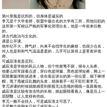
第01章脸是抗拒的，但身体是诚实的
李兀是个大学老师，联盟中最出名的大学有三所，而他任职的
这所第一军校以严格的军事化管理出名，他是一年前来任教
的。
讲古代政治与文化的。
课是公开课。
他年纪不大，脾气好，向来不会找学生的麻烦，也很少点名，
对人也是和和气气温温柔柔的，几乎可以算得上是零差评老
师。
可戚应淮老是迟到。
戚应淮是学校的风云人物，但个性桀骜不驯，很令人头疼。
他要么经常踩着点进，穿白色篮球服、黑色篮球短裤，脚上一
双限量版球鞋就进来，坐在靠近讲台的第一排位置，揭下棒球
帽，甩了甩被压乱翘的头发，就揣着手一眨不眨盯着李兀。
李兀讲课的时候就能感受到那股无法忽视的视线一直跟着他。
戚应淮是比较有攻击性的长相，掀起眼睛看着人，像是压上一
层阴翳，让人觉得有些凶。
李兀一般不会挂人，可是戚应淮太可恶了。
于是整个班期末只挂了戚应淮一人。