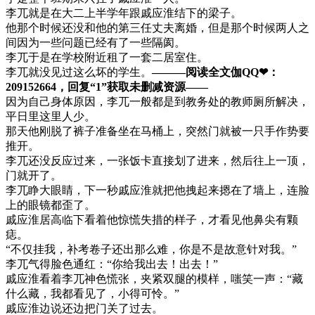
李兀就是在大二上半学年跟戚应淮结下的梁子。
他那个时候还没和他的第三任丈夫离婚，但是那个时候两人之
间因为一些问题已经有了一些隔阂。
李兀于是在学校附近租了一套二居室住。
李兀就没见过这么坏的学生。
———阅读全文伽QQ❤：
209152664，回复“1”获取未删减资源—​​​​—
因为自己身体原因，李兀一般都是到教务处的教师厕所解决，
平日里这里人少。
那天他刚脱了裤子准备坐在马桶上，突然门就被一只手作势要
推开。
李兀还没反应过来，一张饭卡直接划了进来，然后往上一顶，
门就开了。
李兀睁大眼睛，下一秒戚应淮就把他拽起来摁在了墙上，连脸
上的眼镜都歪了。
戚应淮居高临下看着他惊慌失措的样子，才看见他鼻尖有颗
痣。
“不仅挂我，补考卷子还出那么难，你是不是故意针对我。”
李兀气得脸色通红：“你给我出去！出去！”
戚应淮看着李兀神色慌张，夹紧双腿的模样，嗤笑一声：“藏
什么藏，我都看见了，小得可怜。”
戚应淮边说还边把门关了过去。