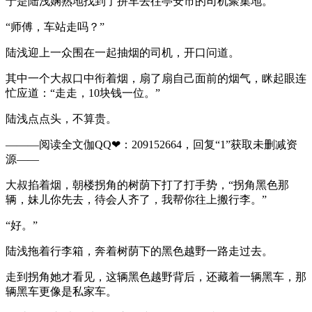
于是陆浅娴熟地找到了拼车去往亭安市的司机聚集地。
“师傅，车站走吗？”
陆浅迎上一众围在一起抽烟的司机，开口问道。
其中一个大叔口中衔着烟，扇了扇自己面前的烟气，眯起眼连
忙应道：“走走，10块钱一位。”
陆浅点点头，不算贵。
———阅读全文伽QQ❤：209152664，回复“1”获取未删减资
源—​​​​—​​​​
大叔掐着烟，朝楼拐角的树荫下打了打手势，“拐角黑色那
辆，妹儿你先去，待会人齐了，我帮你往上搬行李。”
“好。”
陆浅拖着行李箱，奔着树荫下的黑色越野一路走过去。
走到拐角她才看见，这辆黑色越野背后，还藏着一辆黑车，那
辆黑车更像是私家车。