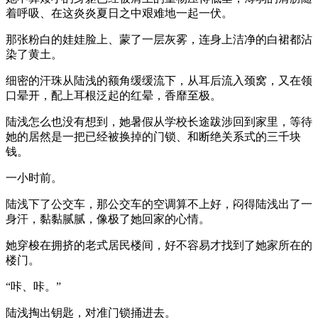
着呼吸、在这炎炎夏日之中艰难地一起一伏。
那张粉白的娃娃脸上、蒙了一层灰雾，连身上洁净的白裙都沾
染了黄土。
细密的汗珠从陆浅的额角缓缓流下，从耳后流入颈窝，又在领
口晕开，配上耳根泛起的红晕，香靡至极。
陆浅怎么也没有想到，她暑假从学校长途跋涉回到家里，等待
她的居然是一把已经被换掉的门锁、和断绝关系式的三千块
钱。
一小时前。
陆浅下了公交车，那公交车的空调算不上好，闷得陆浅出了一
身汗，黏黏腻腻，像极了她回家的心情。
她穿梭在拥挤的老式居民楼间，好不容易才找到了她家所在的
楼门。
“咔、咔。”
陆浅掏出钥匙，对准门锁捅进去。