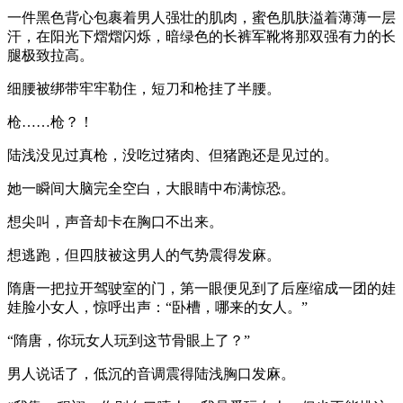
一件黑色背心包裹着男人强壮的肌肉，蜜色肌肤溢着薄薄一层
汗，在阳光下熠熠闪烁，暗绿色的长裤军靴将那双强有力的长
腿极致拉高。
细腰被绑带牢牢勒住，短刀和枪挂了半腰。
枪……枪？！
陆浅没见过真枪，没吃过猪肉、但猪跑还是见过的。
她一瞬间大脑完全空白，大眼睛中布满惊恐。
想尖叫，声音却卡在胸口不出来。
想逃跑，但四肢被这男人的气势震得发麻。
隋唐一把拉开驾驶室的门，第一眼便见到了后座缩成一团的娃
娃脸小女人，惊呼出声：“卧槽，哪来的女人。”
“隋唐，你玩女人玩到这节骨眼上了？”
男人说话了，低沉的音调震得陆浅胸口发麻。