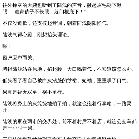
往外掸灰的大姨也听到了陆浅的声音，撇起眉毛朝下瞅一
眼，“谁家孩子不长眼，躲门根底下！”
不仅没道歉，还支棱起音调，朝着陆浅阴阳怪气。
陆浅气得心蹦，刚想抬头理论。
啪！
窗户应声而关。
堵得陆浅站在原地，掐起腰、大口喝着气，不知道该怎么办。
低头看了看自己被白灰沾脏的纱裙、短袖，重重叹了口气。
果真是福无双至、祸不单行。
陆浅将身上的灰笼统地拍了拍，就这么拖着行李箱，一路离
开。
陆浅的家在两市的交界处，前不着村后不着店，就连公交车都
是一小时一趟。