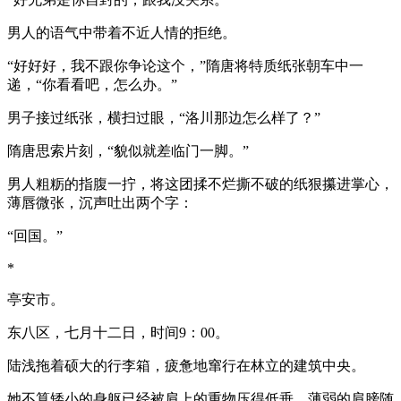
男人的语气中带着不近人情的拒绝。
“好好好，我不跟你争论这个，”隋唐将特质纸张朝车中一
递，“你看看吧，怎么办。”
男子接过纸张，横扫过眼，“洛川那边怎么样了？”
隋唐思索片刻，“貌似就差临门一脚。”
男人粗粝的指腹一拧，将这团揉不烂撕不破的纸狠攥进掌心，
薄唇微张，沉声吐出两个字：
“回国。”
*
亭安市。
东八区，七月十二日，时间9：00。
陆浅拖着硕大的行李箱，疲惫地窜行在林立的建筑中央。
她不算矮小的身躯已经被肩上的重物压得低垂，薄弱的肩膀随