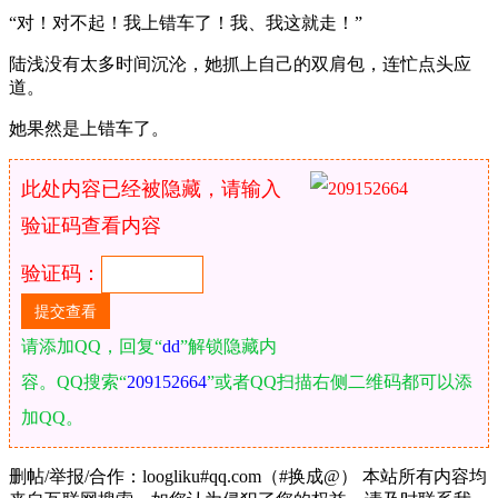
“对！对不起！我上错车了！我、我这就走！”
陆浅没有太多时间沉沦，她抓上自己的双肩包，连忙点头应
道。
她果然是上错车了。
此处内容已经被隐藏，请输入
验证码查看内容
验证码：
请添加QQ，回复“
dd
”解锁隐藏内
容。QQ搜索“
209152664
”或者QQ扫描右侧二维码都可以添
加QQ。
删帖/举报/合作：loogliku#qq.com（#换成@） 本站所有内容均