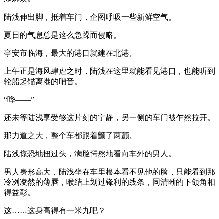
陆浅伸出脚，抵着车门，企图呼吸一些新鲜空气。
夏日的气息总是这么急躁而侵略。
亭安市临海，最大的港口就建在北港。
上午正是海风肆虐之时，陆浅在这里就能看见港口，也能听到
轮船起锚离港的哨音。
“哗——”
还未等陆浅享受够这片刻的宁静，另一侧的车门被乍然拉开。
那力道之大，整个车都跟着颤了两颤。
陆浅惊恐地扭过头，满脸愕然地看向车外的男人。
男人身形高大，陆浅坐在车里根本看不见他的脸，只能看到那
冷冽凌然的薄唇，喉结上划过锋利的线条，同清晰的下颌角相
得益彰。
这……这身高得有一米九吧？