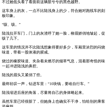
不过她低头看了看面前这辆脏兮兮的黑色越野。
这车身上的灰，一点不比陆浅身上的少，符合她对跑线车的刻
板印象。
“咳、咳。”
陆浅拉开车门，门上的灰渣呼了她一脸，柳眉娇俏地皱起，促
咳了几下。
这车里的情况并不比陆浅想象得要好多少，车厢里浓烈的闷烧
味道，带着一股体液的腥咸。
烧过的橡胶味道、夹杂着未燃尽的烟草气息，混着那奇怪的味
一起冲进陆浅的鼻腔。
陆浅的眉头又紧俏了些。
最终轻叹一声，钻进车里：“10块钱，要啥自行车。”
陆浅缩进后座的角落，尽量将自己的身体蜷起来。
虽然车里已经很脏了，但她身上也确实不干净，怕给别的乘客
添麻烦。