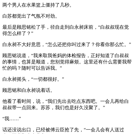
两个男人在水果篮上僵持了几秒。
白苏都觉出了气氛不对劲。
最后是顾思铭松了手，径自走到白永昶床前，“白叔叔现在觉
得怎么样了？”
白永昶不大好意思，“怎么还把你叫过来了？你看你那么忙。”
顾思铭说道，“我来取我爸妈的体检报告，正好知道了白叔叔
的事情，也算是顺道，您别觉得麻烦。这里还有什么需要我帮
忙的吗？随时可以告诉我。”
白永昶摇头，“一切都很好。”
顾思铭和白永昶说着话。
他看了看时间，说，“我们先出去吃点东西吧。一会儿再给白
叔叔带一点回来。苏苏，我们也是好久没聚了。”
“我……”
话还没说出口，已经被傅云臣抢了先，“一会儿会有人送过