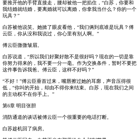
要推开他的手臂直接走，腰却被他一把掐住，“白苏，你要和
我结婚就结婚，要离婚就可以离婚，你拿我当什么？你的一个
玩具？”
白苏被他说笑。她掀了眼皮看他，“我们俩到底谁是玩具？傅
云臣，你从没和我说过，你心里有别人啊。”
傅云臣微微皱眉。
白苏说道，“所以我们好聚好散不是很好吗？现在的一切是靠
你努力得来的，我不要一分一毫。作为交换条件，暂时不要把
这件事告诉我爸。傅云臣，这样不好吗？”
“不好！”傅云臣垂首过来，嘴唇擦过她的耳廓，声音压得很
低，“你叫的开始，却由不得你来结束。白苏，现在我们之间
的主动权不在你手上。”
第6章 明目张胆
消防通道的谈话被傅云臣一个很重要的电话打断。
白苏趁机回了病房。