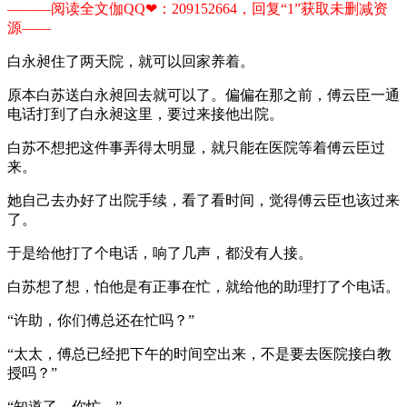
———阅读全文伽QQ❤：209152664，回复“1”获取未删减资
源—​​​​—​​​​
白永昶住了两天院，就可以回家养着。
原本白苏送白永昶回去就可以了。偏偏在那之前，傅云臣一通
电话打到了白永昶这里，要过来接他出院。
白苏不想把这件事弄得太明显，就只能在医院等着傅云臣过
来。
她自己去办好了出院手续，看了看时间，觉得傅云臣也该过来
了。
于是给他打了个电话，响了几声，都没有人接。
白苏想了想，怕他是有正事在忙，就给他的助理打了个电话。
“许助，你们傅总还在忙吗？”
“太太，傅总已经把下午的时间空出来，不是要去医院接白教
授吗？”
“知道了，你忙。”