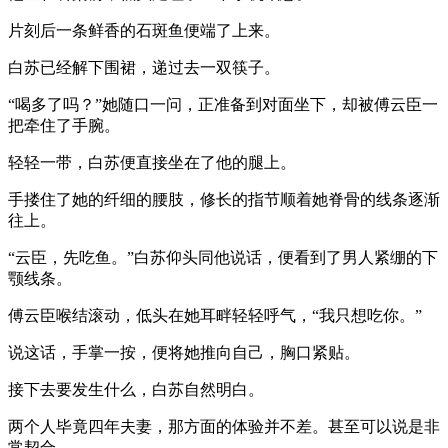
片刻后一条鲜香的石斑鱼便端了上来。
白苏已经解下围裙，递过去一双筷子。
“喝多了吗？”她随口一问，正准备到对面坐下，却被傅云臣一
把牵住了手腕。
轻轻一带，白苏便直接坐在了他的腿上。
手搂住了她的纤细的腰肢，修长的指节顺着她脊骨的线条逐渐
往上。
“云臣，先吃鱼。”白苏仰头同他说话，便看到了男人紧绷的下
颚线条。
傅云臣喉结滚动，低头在她耳畔轻轻呼气，“我只想吃你。”
说这话，手掌一按，便将她推向自己，胸口紧贴。
接下去要发生什么，白苏自然明白。
两个人毕竟四年夫妻，那方面的体验并不差。甚至可以说是非
常契合。