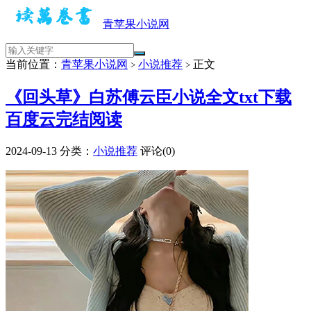
青苹果小说网
当前位置：
青苹果小说网
小说推荐
正文
>
>
《回头草》白苏傅云臣小说全文txt下载
百度云完结阅读
2024-09-13
分类：
小说推荐
评论(0)