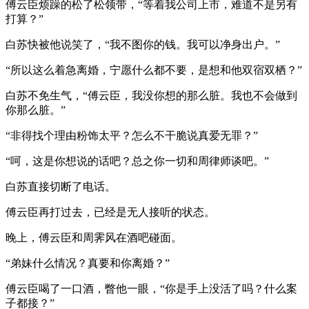
傅云臣烦躁的松了松领带，“等着我公司上市，难道不是另有
打算？”
白苏快被他说笑了，“我不图你的钱。我可以净身出户。”
“所以这么着急离婚，宁愿什么都不要，是想和他双宿双栖？”
白苏不免生气，“傅云臣，我没你想的那么脏。我也不会做到
你那么脏。”
“非得找个理由粉饰太平？怎么不干脆说真爱无罪？”
“呵，这是你想说的话吧？总之你一切和周律师谈吧。”
白苏直接切断了电话。
傅云臣再打过去，已经是无人接听的状态。
晚上，傅云臣和周霁风在酒吧碰面。
“弟妹什么情况？真要和你离婚？”
傅云臣喝了一口酒，瞥他一眼，“你是手上没活了吗？什么案
子都接？”