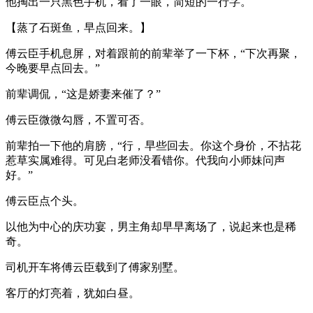
他掏出一只黑色手机，看了一眼，简短的一行字。
【蒸了石斑鱼，早点回来。】
傅云臣手机息屏，对着跟前的前辈举了一下杯，“下次再聚，
今晚要早点回去。”
前辈调侃，“这是娇妻来催了？”
傅云臣微微勾唇，不置可否。
前辈拍一下他的肩膀，“行，早些回去。你这个身价，不拈花
惹草实属难得。可见白老师没看错你。代我向小师妹问声
好。”
傅云臣点个头。
以他为中心的庆功宴，男主角却早早离场了，说起来也是稀
奇。
司机开车将傅云臣载到了傅家别墅。
客厅的灯亮着，犹如白昼。