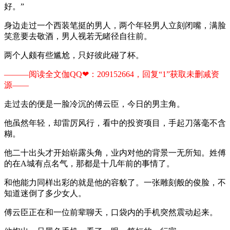
好。”
身边走过一个西装笔挺的男人，两个年轻男人立刻闭嘴，满脸
笑意要去敬酒，男人视若无睹径自往前。
两个人颇有些尴尬，只好彼此碰了杯。
———阅读全文伽QQ❤：209152664，回复“1”获取未删减资
源—​​​​—​​​​
走过去的便是一脸冷沉的傅云臣，今日的男主角。
他虽然年轻，却雷厉风行，看中的投资项目，手起刀落毫不含
糊。
他二十出头才开始崭露头角，业内对他的背景一无所知。姓傅
的在A城有点名气，那都是十几年前的事情了。
和他能力同样出彩的就是他的容貌了。一张雕刻般的俊脸，不
知道迷倒了多少女人。
傅云臣正在和一位前辈聊天，口袋内的手机突然震动起来。