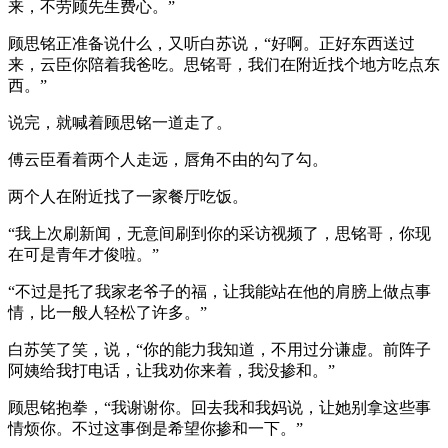
来，不劳顾先生费心。”
顾思铭正准备说什么，又听白苏说，“好啊。正好东西送过
来，云臣你陪着我爸吃。思铭哥，我们在附近找个地方吃点东
西。”
说完，就喊着顾思铭一道走了。
傅云臣看着两个人走远，唇角不由的勾了勾。
两个人在附近找了一家餐厅吃饭。
“我上次刷新闻，无意间刷到你的采访视频了，思铭哥，你现
在可是青年才俊啦。”
“不过是托了我家老爷子的福，让我能站在他的肩膀上做点事
情，比一般人轻松了许多。”
白苏笑了笑，说，“你的能力我知道，不用过分谦虚。前阵子
阿姨给我打电话，让我劝你来着，我没掺和。”
顾思铭抱拳，“我谢谢你。回去我和我妈说，让她别拿这些事
情烦你。不过这事倒是希望你掺和一下。”