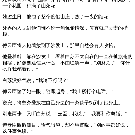
一个花园，种满了山茶花。
她过生日，他包了整个度假山庄，放了一夜的烟花。
外界的人见到他们谁不说一句伉俪情深，简直就是夫妻的楷
模。
傅云臣将人抱着放到了沙发上，那里自然会有人收拾。
他叠着腿，靠在沙发上，看着白苏不大自在的一直在扯旗袍的
裙摆，好像要遮住点什么，不由嗤笑一声，“别麻烦了，你什
么样我都看过。”
白苏没好气说，“我冷不行吗？”
傅云臣瞥了她一眼，随即起身，“我上楼打个电话。”
说完，将整齐叠放在自己身边的一条毯子扔到了她身上。
刚走两步，又听白苏说，“云臣，我说了，我要和你离婚。”
傅云臣微微侧目，语气很淡，却不容置喙，“别的事都好说，
这件事免谈。”