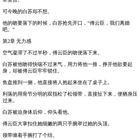
可今晚的白苏却不想。
他的吻要落下的时候，白苏抢先开口，“傅云臣，我们离婚
吧。”
第2章 无力感
空气凝滞了不过半秒，傅云臣的吻便落下来。
白苏被他吻得快喘不过来气，用力将他一推，挣开他欲要起
身，却被傅云臣牢牢锁住。
鱼盘推到一侧，他直接将人抱起来坐在了桌子上。
利落的用骨节分明的双指松了松领带，直接扯下来，便栖身压
过来。
白苏被迫身体后仰，仰头看他。
傅云臣大掌扣住她细嫩的两只手腕举过她的头顶。
领带缠着手腕打了个结。