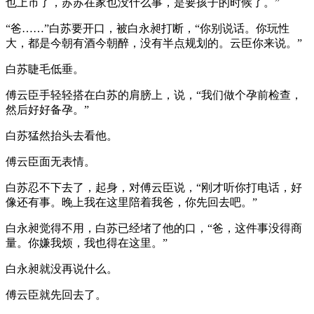
也上市了，苏苏在家也没什么事，是要孩子的时候了。”
“爸……”白苏要开口，被白永昶打断，“你别说话。你玩性
大，都是今朝有酒今朝醉，没有半点规划的。云臣你来说。”
白苏睫毛低垂。
傅云臣手轻轻搭在白苏的肩膀上，说，“我们做个孕前检查，
然后好好备孕。”
白苏猛然抬头去看他。
傅云臣面无表情。
白苏忍不下去了，起身，对傅云臣说，“刚才听你打电话，好
像还有事。晚上我在这里陪着我爸，你先回去吧。”
白永昶觉得不用，白苏已经堵了他的口，“爸，这件事没得商
量。你嫌我烦，我也得在这里。”
白永昶就没再说什么。
傅云臣就先回去了。