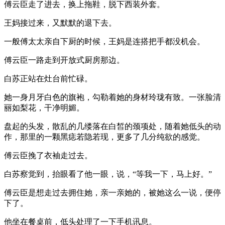
傅云臣走了进去，换上拖鞋，脱下西装外套。
王妈接过来，又默默的退下去。
一般傅太太亲自下厨的时候，王妈是连搭把手都没机会。
傅云臣一路走到开放式厨房那边。
白苏正站在灶台前忙碌。
她一身月牙白色的旗袍，勾勒着她的身材玲珑有致。一张脸清
丽如梨花，干净明媚。
盘起的头发，散乱的几缕落在白皙的颈项处，随着她低头的动
作，那里的一颗黑痣若隐若现，更多了几分纯欲的感觉。
傅云臣挽了衣袖走过去。
白苏察觉到，抬眼看了他一眼，说，“等我一下，马上好。”
傅云臣是想走过去拥住她，亲一亲她的，被她这么一说，便停
下了。
他坐在餐桌前，低头处理了一下手机讯息。