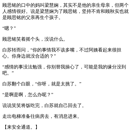
顾思铭的口中的妈叫梁慧娴，其实不是他的亲生母亲，但两个
人感情很好。说是梁慧娴为了顾思铭，坚持不肯和顾秋实也就
是顾思铭的父亲再生个孩子。
“嗯？”
顾思铭笑着摇个头，没说什么。
白苏转而问，“你的事情我不该多嘴，不过阿姨看起来很担
心。你身边就没合适的？”
“感情的事没法勉强，你别替我操心了，可能是我的缘分没到
吧。”
白苏翻个白眼，“你呀，就是太挑了。”
“是啊是啊，怎么办呢？”
说说笑笑将饭吃完，白苏就自己回去了。
走出电梯准备往病房去，有消息进来。
【来安全通道。】