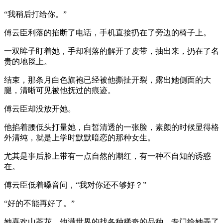
“我稍后打给你。”
傅云臣利落的掐断了电话，手机直接扔在了旁边的椅子上。
一双眸子盯着她，手却利落的解开了皮带，抽出来，扔在了名
贵的地毯上。
结束，那条月白色旗袍已经被他撕扯开裂，露出她侧面的大
腿，清晰可见被他抚过的痕迹。
傅云臣却没放开她。
他掐着腰低头打量她，白皙清透的一张脸，素颜的时候显得格
外清纯，就是上学时默默暗恋的那种女生。
尤其是事后脸上带有一点自然的潮红，有一种不自知的诱惑
在。
傅云臣低着嗓音问，“我对你还不够好？”
“好的不能再好了。”
她喜欢山茶花，他满世界的找各种稀奇的品种，专门给她弄了