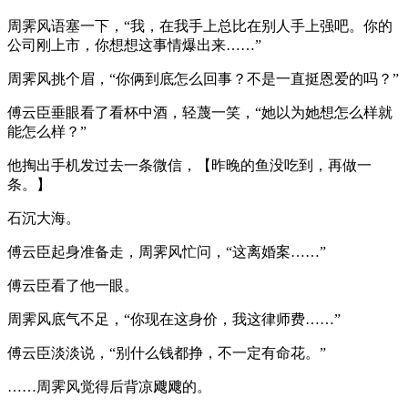
周霁风语塞一下，“我，在我手上总比在别人手上强吧。你的
公司刚上市，你想想这事情爆出来……”
周霁风挑个眉，“你俩到底怎么回事？不是一直挺恩爱的吗？”
傅云臣垂眼看了看杯中酒，轻蔑一笑，“她以为她想怎么样就
能怎么样？”
他掏出手机发过去一条微信，【昨晚的鱼没吃到，再做一
条。】
石沉大海。
傅云臣起身准备走，周霁风忙问，“这离婚案……”
傅云臣看了他一眼。
周霁风底气不足，“你现在这身价，我这律师费……”
傅云臣淡淡说，“别什么钱都挣，不一定有命花。”
……周霁风觉得后背凉飕飕的。