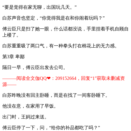
“要是觉得在家无聊，出国玩几天。”
白苏声音也坚定，“你觉得我是在和你闹着玩吗？”
傅云臣只是扫了她一眼，什么话都没说，手里捏着手机自顾自
上楼了。
白苏重重吸了两口气，有一种拳头打在棉花上的无力感。
第3章 卑鄙
隔日一早，傅云臣出发去公司。
———阅读全文伽QQ❤：209152664，回复“1”获取未删减资
源—​​​​—​​​​
白苏昨晚没有回主卧睡，而是在找了一间客卧睡下。
他没在意，在家用了早饭。
出门时，王妈过来送。
傅云臣停了一下，问，“给你的补品都吃了吗？”