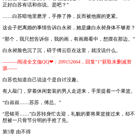
正好白苏有话和你说。是吧？”
……白苏暗地里磨牙，手挣了挣，反而被他握的更紧。
这会子把离婚的事情告诉白永昶，她是嫌白永昶身体不够差？
“那个，我只想告诉你，我的画，有画廊看中，想摆在那边。”
白永昶脸色沉了沉，碍于傅云臣在这里，就没说什么。
———阅读全文伽QQ❤：209152664，回复“1”获取未删减资
源—​​​​—​​​​
白苏也知道自己说这个是自讨没趣。
有人敲门，穿着休闲套装的男人走进来，手里提着一个果篮。
“白叔叔……苏苏，傅总。”
“思铭哥……”白苏转身忙去迎，礼貌的要将果篮接过来，却不
想被一只骨节分明的手抢了先。
第5章 由不得