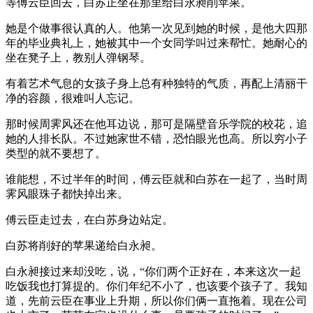
等傅云臣回去，白苏正坐在那里给白永昶削苹果。
她是个做事很认真的人。他第一次见到她的时候，是他大四那
年的毕业典礼上，她被其中一个女同学叫过来帮忙。她耐心的
坐在凳子上，教别人弹钢琴。
有着艺术气息的女孩子身上总有种独特的气质，再配上清丽干
净的容颜，很难叫人忘记。
那时候周霁风还在他耳边说，那可是隔壁音乐学院的校花，追
她的人排长队。不过她家世不错，恐怕眼光也高。所以穷小子
类型的就不要想了。
谁能想，不过半年的时间，傅云臣就和白苏在一起了，当时周
霁风眼珠子都快掉出来。
傅云臣走过去，在白苏身边站定。
白苏将削好的苹果递给白永昶。
白永昶接过来却没吃，说，“你们两个正好在，本来这次一起
吃饭我也打算提的。你们年纪不小了，也该要个孩子了。我知
道，先前云臣在事业上升期，所以你们俩一直拖着。现在公司