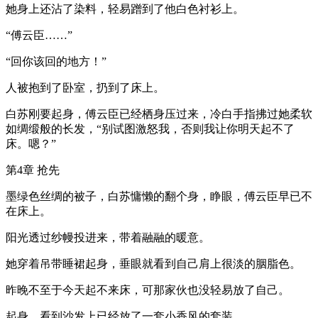
她身上还沾了染料，轻易蹭到了他白色衬衫上。
“傅云臣……”
“回你该回的地方！”
人被抱到了卧室，扔到了床上。
白苏刚要起身，傅云臣已经栖身压过来，冷白手指拂过她柔软
如绸缎般的长发，“别试图激怒我，否则我让你明天起不了
床。嗯？”
第4章 抢先
墨绿色丝绸的被子，白苏慵懒的翻个身，睁眼，傅云臣早已不
在床上。
阳光透过纱幔投进来，带着融融的暖意。
她穿着吊带睡裙起身，垂眼就看到自己肩上很淡的胭脂色。
昨晚不至于今天起不来床，可那家伙也没轻易放了自己。
起身，看到沙发上已经放了一套小香风的套装。