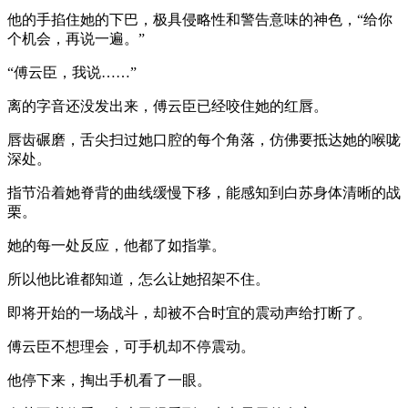
他的手掐住她的下巴，极具侵略性和警告意味的神色，“给你
个机会，再说一遍。”
“傅云臣，我说……”
离的字音还没发出来，傅云臣已经咬住她的红唇。
唇齿碾磨，舌尖扫过她口腔的每个角落，仿佛要抵达她的喉咙
深处。
指节沿着她脊背的曲线缓慢下移，能感知到白苏身体清晰的战
栗。
她的每一处反应，他都了如指掌。
所以他比谁都知道，怎么让她招架不住。
即将开始的一场战斗，却被不合时宜的震动声给打断了。
傅云臣不想理会，可手机却不停震动。
他停下来，掏出手机看了一眼。