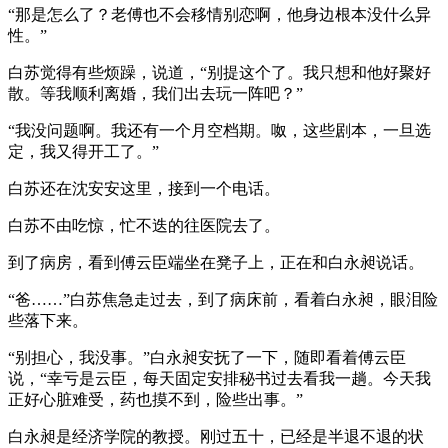
“那是怎么了？老傅也不会移情别恋啊，他身边根本没什么异
性。”
白苏觉得有些烦躁，说道，“别提这个了。我只想和他好聚好
散。等我顺利离婚，我们出去玩一阵吧？”
“我没问题啊。我还有一个月空档期。呶，这些剧本，一旦选
定，我又得开工了。”
白苏还在沈安安这里，接到一个电话。
白苏不由吃惊，忙不迭的往医院去了。
到了病房，看到傅云臣端坐在凳子上，正在和白永昶说话。
“爸……”白苏焦急走过去，到了病床前，看着白永昶，眼泪险
些落下来。
“别担心，我没事。”白永昶安抚了一下，随即看着傅云臣
说，“幸亏是云臣，每天固定安排秘书过去看我一趟。今天我
正好心脏难受，药也摸不到，险些出事。”
白永昶是经济学院的教授。刚过五十，已经是半退不退的状