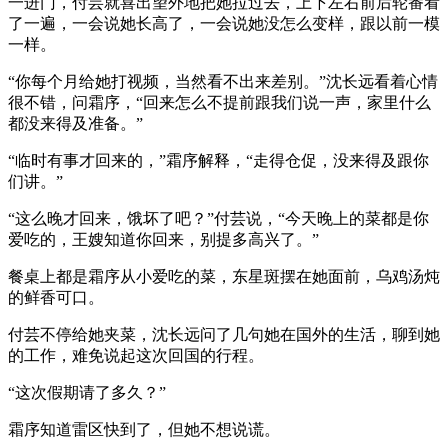
一进门，付芸就喜出望外地把她拉过去，上下左右前后轮番看
了一遍，一会说她长高了，一会说她没怎么变样，跟以前一模
一样。
“你每个月给她打视频，当然看不出来差别。”沈长远看着心情
很不错，问霜序，“回来怎么不提前跟我们说一声，家里什么
都没来得及准备。”
“临时有事才回来的，”霜序解释，“走得仓促，没来得及跟你
们讲。”
“这么晚才回来，饿坏了吧？”付芸说，“今天晚上的菜都是你
爱吃的，王嫂知道你回来，别提多高兴了。”
餐桌上都是霜序从小爱吃的菜，东星斑摆在她面前，乌鸡汤炖
的鲜香可口。
付芸不停给她夹菜，沈长远问了几句她在国外的生活，聊到她
的工作，难免说起这次回国的行程。
“这次假期请了多久？”
霜序知道雷区快到了，但她不想说谎。