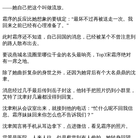
——她自己把这个叫做流放。
霜序的反应比她想象的要镇定：“最坏不过再被送走一次。我
回来之前已经有心理准备了。”
此时霜序还不知道，自己回国的消息，已经被某个不曾注意到
的路人散布出去。
要说燕城名流圈里哪位千金的名头最响亮，Top3宋霜序绝对
有一席之地。
除了她曲折复杂的身世之外，还因为她背后有个大名鼎鼎的沈
聿。
消息经过几手最后传到岳子封这，他转手把照片扔到小群里，
艾特了沈聿好几遍都没得到回复。
沈聿刚从会议室出来，就接到他的电话：“忙什么呢不回我信
息。霜序妹妹回来你怎么也不告诉我们？”
沈聿闻言将手机从耳边拿下，点进微信，看见霜序的照片。
背景是医院，人来人往，似是察觉到有人偷拍，她转身回望，