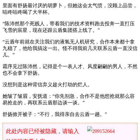
里面有舒扬最讨厌的胡萝卜，但她这会太气愤，没顾上品尝，
咕咚咕咚喝了大半杯。
“陈沛然那个死贱人，带着我们的技术资料跑去投奔一直打压
飞雪的宸星，现在还跟云盾集团搭上线了。”
“云盾年前就在关注我们的液氢无人机研究，合作本来都十拿
九稳了，他给我搞这一出。怪不得我前几天联系云盾一直没信
儿。”
霜序见过陈沛然，记得是个一表人才、风度翩翩的男人，不然
也不会拿下舒扬。
没想到是这种背信弃义趁火打劫的烂人。
她皱了皱眉，安抚道：“你先别急，合作不是他想抢就那么容
易抢走的，再联系云盾那边谈一谈。”
舒扬掀开被子：“不行，我得亲自去云盾一趟。”
此处内容已经被隐藏，请输入