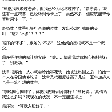
“虽然我没谈过恋爱，但我已经为此吃过苦了。”霜序说，“我
还有一点积蓄，已经转到你卡上了，虽然不多，但应该能帮你
暂时周转一下。”
舒扬数了数手机银行余额的位数，发出公鸡打鸣般的尖
叫：“这叫‘不多’？？？”
霜序的“不多”，跟她的“不多”，这他妈的压根就不是一个概
念。
霜序捂住她的嘴让她安静：“嘘……知道我对你掏心掏肺就行
了，别激动。”
沈聿很疼她，从小就会给她零花钱，她被送出国之后，怕她一
个人在异国他乡吃苦，沈聿又把额度提高了几倍，五年加起来
也是一笔可观的数字。
“别说掏心掏肺了，你把我挖肝割肾都行！”舒扬说，“真借给
我这么多吗？我现在的状况，不一定能还得上……”
霜序说：“算我入股好了。”