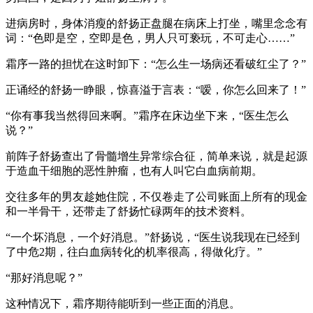
进病房时，身体消瘦的舒扬正盘腿在病床上打坐，嘴里念念有
词：“色即是空，空即是色，男人只可亵玩，不可走心……”
霜序一路的担忧在这时卸下：“怎么生一场病还看破红尘了？”
正诵经的舒扬一睁眼，惊喜溢于言表：“嗳，你怎么回来了！”
“你有事我当然得回来啊。”霜序在床边坐下来，“医生怎么
说？”
前阵子舒扬查出了骨髓增生异常综合征，简单来说，就是起源
于造血干细胞的恶性肿瘤，也有人叫它白血病前期。
交往多年的男友趁她住院，不仅卷走了公司账面上所有的现金
和一半骨干，还带走了舒扬忙碌两年的技术资料。
“一个坏消息，一个好消息。”舒扬说，“医生说我现在已经到
了中危2期，往白血病转化的机率很高，得做化疗。”
“那好消息呢？”
这种情况下，霜序期待能听到一些正面的消息。