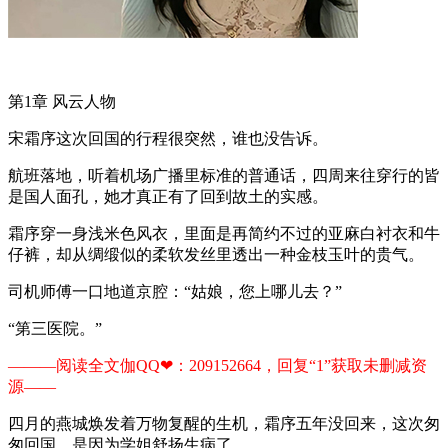
第1章 风云人物
宋霜序这次回国的行程很突然，谁也没告诉。
航班落地，听着机场广播里标准的普通话，四周来往穿行的皆
是国人面孔，她才真正有了回到故土的实感。
霜序穿一身浅米色风衣，里面是再简约不过的亚麻白衬衣和牛
仔裤，却从绸缎似的柔软发丝里透出一种金枝玉叶的贵气。
司机师傅一口地道京腔：“姑娘，您上哪儿去？”
“第三医院。”
———阅读全文伽QQ❤：209152664，回复“1”获取未删减资
源—​​​​—​​​​
四月的燕城焕发着万物复醒的生机，霜序五年没回来，这次匆
匆回国，是因为学姐舒扬生病了。