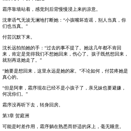
霜序靠墙站着，感觉到后背慢慢浸上来的凉意。
沈聿语气无波无澜地打断她：“小孩嘴坏造谣，别人当真，你
们也当真。”
付芸沉默下来。
沈长远拍拍她的手：“过去的事不提了。她这几年都不肯回
来，肯定是觉得我们不想她回来，伤心了。孩子既然想回来，
就别再送她走了。”
“她要是想回来，这里永远是她的家。”不论如何，付芸疼她是
真心的。
“但是阿聿，霜序现在已经不是小孩子了，亲兄妹也要避嫌，
何况你们。”
霜序没再听下去，转身回房。
第3章 贺庭洲
可能是时差作用，霜序躺在熟悉而舒适的床上，毫无睡意。