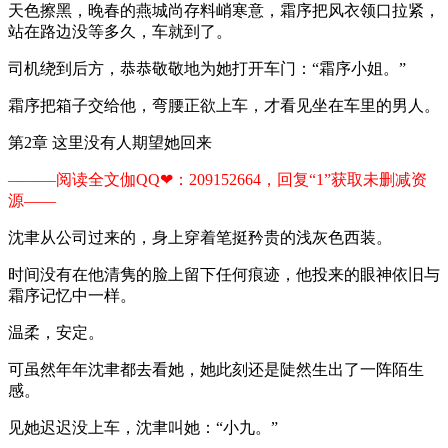
天色擦黑，晚春的燕城尚存料峭寒意，霜序把风衣领口拉紧，
站在路边没等多久，车就到了。
司机绕到后方，恭恭敬敬地为她打开车门：“霜序小姐。”
霜序把箱子交给他，弯腰正欲上车，才看见坐在车里的男人。
第2章 这里没有人期望她回来
———阅读全文伽QQ❤：209152664，回复“1”获取未删减资
源—​​​​—​​​​
沈聿从公司过来的，身上穿着笔挺矜贵的浅灰色西装。
时间没有在他清隽的脸上留下任何痕迹，他投来的眼神依旧与
霜序记忆中一样。
温柔，安定。
可虽然年年沈聿都去看她，她此刻还是陡然生出了一阵陌生
感。
见她迟迟没上车，沈聿叫她：“小九。”