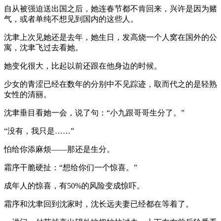
自从被强迫送出国之后，她连春节都不肯回来，兴许是因为赌
气，或者单纯不想见到国内的这些人。
沈聿上次见她还是去年，她生日，发高烧一个人窝在国外的公
寓，沈聿飞过去看她。
她变化很大，比起以前还跟在他身边的时候。
少女的青涩已经在数年的分别中不见踪迹，取而代之的是轻熟
女性的清丽。
沈聿垂目看她一会，说了句：“小九跟哥哥生分了。”
“没有，我只是……”
怕给你添麻烦——那还是生分。
霜序干脆硬扯：“想给你们一个惊喜。”
成年人的惊喜，有50%的风险变成惊吓。
霜序和沈聿回到沈家时，沈长远夫妻已经都在等着了。