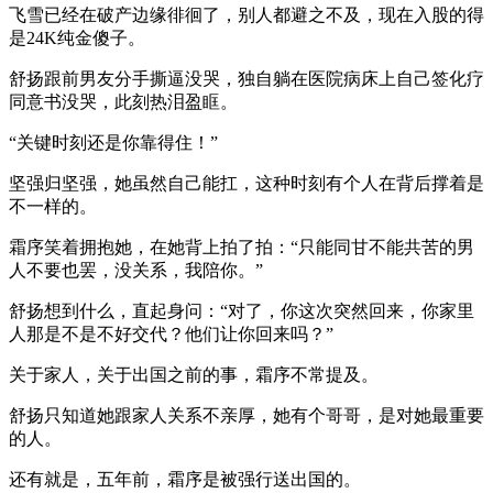
飞雪已经在破产边缘徘徊了，别人都避之不及，现在入股的得
是24K纯金傻子。
舒扬跟前男友分手撕逼没哭，独自躺在医院病床上自己签化疗
同意书没哭，此刻热泪盈眶。
“关键时刻还是你靠得住！”
坚强归坚强，她虽然自己能扛，这种时刻有个人在背后撑着是
不一样的。
霜序笑着拥抱她，在她背上拍了拍：“只能同甘不能共苦的男
人不要也罢，没关系，我陪你。”
舒扬想到什么，直起身问：“对了，你这次突然回来，你家里
人那是不是不好交代？他们让你回来吗？”
关于家人，关于出国之前的事，霜序不常提及。
舒扬只知道她跟家人关系不亲厚，她有个哥哥，是对她最重要
的人。
还有就是，五年前，霜序是被强行送出国的。