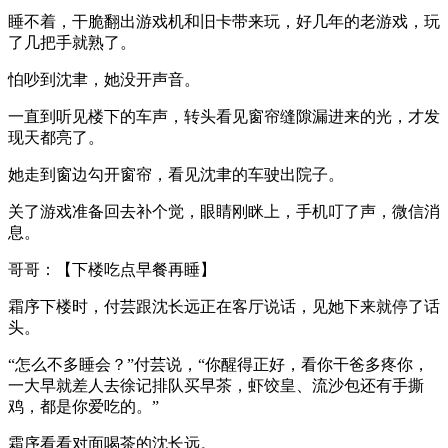
睡不着，干脆翻出游戏机和旧卡带来玩，好几年的老游戏，玩
了几把手就熟了。
怕吵到沈聿，她没开声音。
一直到听见楼下的车声，转头看见窗帘缝隙漏进来的光，才发
现天都亮了。
她走到窗边勾开窗帘，看见沈聿的车驶出院子。
关了游戏准备回去补个觉，眼睛刚眯上，手机叮了声，微信消
息。
哥哥：【下楼吃点早餐再睡】
霜序下楼时，付芸跟沈长远正在客厅说话，见她下来就停了话
头。
“怎么不多睡会？”付芸说，“你醒得正好，看你干爸多疼你，
一大早就差人去徐记排队买早茶，虾饺皇、流沙包还有手撕
鸡，都是你爱吃的。”
霜序看看对面喝茶的沈长远。