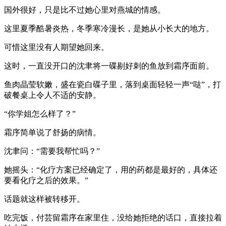
国外很好，只是比不过她心里对燕城的情感。
这里夏季酷暑炎热，冬季寒冷漫长，是她从小长大的地方。
可惜这里没有人期望她回来。
这时，一直没开口的沈聿将一碟剔好刺的鱼放到霜序面前。
鱼肉晶莹软嫩，盛在瓷白碟子里，落到桌面轻轻一声“哒”，打
破餐桌上令人不适的安静。
“你学姐怎么样了？”
霜序简单说了舒扬的病情。
沈聿问：“需要我帮忙吗？”
她摇头：“化疗方案已经确定了，用的药都是最好的，具体还
要看化疗之后的效果。”
话题就这样被转移开。
吃完饭，付芸留霜序在家里住，没给她拒绝的话口，直接拉着