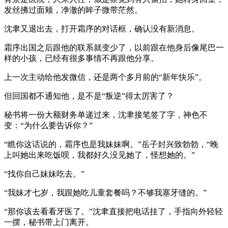
发丝拂过面颊，净澈的眸子微带茫然。
沈聿又退出去，打开霜序的对话框，确认没有新消息。
霜序出国之后跟他的联系就变少了，以前跟在他身后像尾巴一
样的小孩，已经有很多事情不再跟他分享。
上一次主动给他发微信，还是两个多月前的“新年快乐”。
但回国都不通知他，是不是“叛逆”得太厉害了？
秘书将一份大额财务单递过来，沈聿接笔签了字，神色不
变：“为什么要告诉你？”
“瞧你这话说的，霜序也是我妹妹啊。”岳子封兴致勃勃，“晚
上叫她出来吃饭呗，我都好久没见她了，怪想她的。”
“找你自己妹妹吃去。”
“我妹才七岁，我跟她吃儿童套餐吗？不够我塞牙缝的。”
“那你该去看看牙医了。”沈聿直接把电话挂了，手指向外轻轻
一摆，秘书带上门离开。