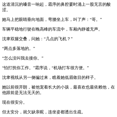
这道清沉的嗓音一响起，霜序的鼻腔霎时涌上一股无言的酸
涩。
她马上把眼睛垂向地面，弯腰坐上车，叫了声：“哥。”
车辆平稳地行驶在晚高峰的车流中，车厢内静谧无声。
沈聿双腿交叠，问她：“几点的飞机？”
“两点多落地的。”
“怎么没叫我去接你。”
“怕打扰你工作。”霜序说，“机场打车很方便。”
沈聿视线从另一侧偏过来，瞧着她低眉敛目的样子。
她以前很开朗，被他宠着长大的小孩，最喜欢也最依赖他，在
他跟前是无法无天的。
现在很安分。
但太安分，就欠缺亲昵，连坐姿都透出生疏。