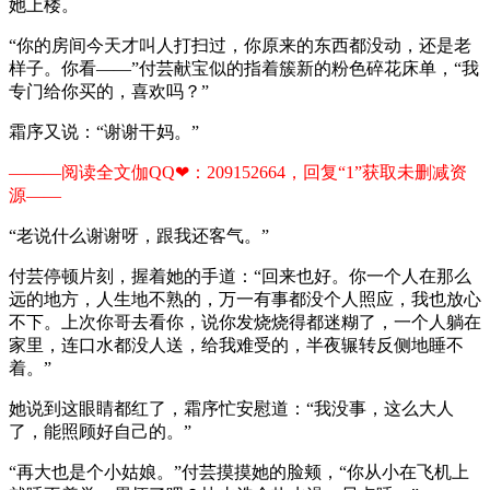
她上楼。
“你的房间今天才叫人打扫过，你原来的东西都没动，还是老
样子。你看——”付芸献宝似的指着簇新的粉色碎花床单，“我
专门给你买的，喜欢吗？”
霜序又说：“谢谢干妈。”
———阅读全文伽QQ❤：209152664，回复“1”获取未删减资
源—​​​​—​​​​
“老说什么谢谢呀，跟我还客气。”
付芸停顿片刻，握着她的手道：“回来也好。你一个人在那么
远的地方，人生地不熟的，万一有事都没个人照应，我也放心
不下。上次你哥去看你，说你发烧烧得都迷糊了，一个人躺在
家里，连口水都没人送，给我难受的，半夜辗转反侧地睡不
着。”
她说到这眼睛都红了，霜序忙安慰道：“我没事，这么大人
了，能照顾好自己的。”
“再大也是个小姑娘。”付芸摸摸她的脸颊，“你从小在飞机上