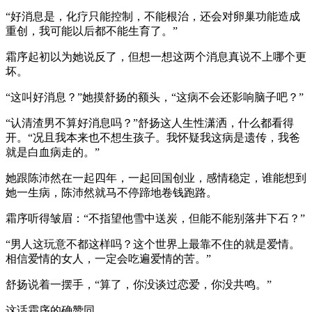
“好消息是，化疗只能控制，不能根治，还会对卵巢功能造成
重创，我可能以后都不能生育了。”
霜序起初以为她说反了，但想一想这两个消息真说不上哪个更
坏。
“这叫好消息？”她摸舒扬的额头，“这病不会还影响脑子吧？”
“认清渣男不算好消息吗？”舒扬这人生性潇洒，什么都看得
开。“况且我本来也不想生孩子。我怀疑我这病是遗传，我爸
就是白血病走的。”
她跟陈沛然在一起四年，一起回国创业，感情稳定，谁能想到
她一生病，陈沛然就马不停蹄地卷钱跑路。
霜序听得皱眉：“不指望他雪中送炭，但能不能别落井下石？”
“男人这玩意不都这样吗？这个世界上最靠不住的就是爱情。
相信爱情的女人，一定会吃遍爱情的苦。”
舒扬说着一摆手，“算了，你没谈过恋爱，你没共鸣。”
这话霜序的确赞同。