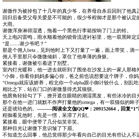
谢微作为被掉包了十几年的真少爷，在养母自杀后回到了他真正
回归后备受父母关爱是不可能的，假少爷程御才是那个被认定
大雨。
谢微浑身淋得湿透，拖着一个黑色行李箱按响了门上的铃。
天上电闪雷鸣，雨水顺着他的锁骨流进衬衫里，他一双黑眸定
“是……谢少爷吧？”
那是个佣人beta，见到他时上下又打量了一遍，面上带笑，滴
佣人手里那只伞微微倾斜，罩住了他单薄的身躯。
紧接着，谢微被引着进了别墅。
室内灯光暖和，他一进去就听到了围坐在沙发上的一家人那格
“小御，你看你妈妈多偏心你，爸之前也说想要这个牌子，你妈
“Omega就应该娇养，程北你一个alpha跟小御计较什么，别乱
相比之下，站在门口的谢微显得尤其狼狈。
他唇角轻轻勾了下，撩开遮住眼睛的潮湿黑发，有些冰冷的目
那个在他一进门就默不作声打量他的omega，有一双猫似的眸
还是琥珀色的。
———阅读全文伽QQ❤：209152664，回复“1”
程御看见他时，先是一愣，呆滞了片刻。
紧接着，眼中便带了几分似笑非笑。
那种目光让谢微下意识皱了下眉。
不知道怎么回事，他总觉得那少年看向自己的目光有些让人不