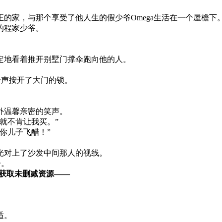
的家，与那个享受了他人生的假少爷Omega生活在一个屋檐下
的程家少爷。
定地看着推开别墅门撑伞跑向他的人。
一声按开了大门的锁。
外温馨亲密的笑声。
就不肯让我买。”
吃你儿子飞醋！”
光对上了沙发中间那人的视线。
子。
获取未删减资源—​​​​—
适。