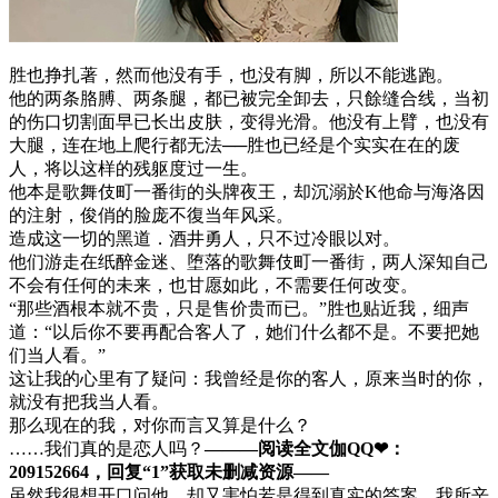
胜也挣扎著，然而他没有手，也没有脚，所以不能逃跑。
他的两条胳膊、两条腿，都已被完全卸去，只餘缝合线，当初
的伤口切割面早已长出皮肤，变得光滑。他没有上臂，也没有
大腿，连在地上爬行都无法──胜也已经是个实实在在的废
人，将以这样的残躯度过一生。
他本是歌舞伎町一番街的头牌夜王，却沉溺於K他命与海洛因
的注射，俊俏的脸庞不復当年风采。
造成这一切的黑道．酒井勇人，只不过冷眼以对。
他们游走在纸醉金迷、堕落的歌舞伎町一番街，两人深知自己
不会有任何的未来，也甘愿如此，不需要任何改变。
“那些酒根本就不贵，只是售价贵而已。”胜也贴近我，细声
道：“以后你不要再配合客人了，她们什么都不是。不要把她
们当人看。”
这让我的心里有了疑问：我曾经是你的客人，原来当时的你，
就没有把我当人看。
那么现在的我，对你而言又算是什么？
……我们真的是恋人吗？
———阅读全文伽QQ❤：
209152664，回复“1”获取未删减资源—​​​​—
虽然我很想开口问他，却又害怕若是得到真实的答案，我所辛