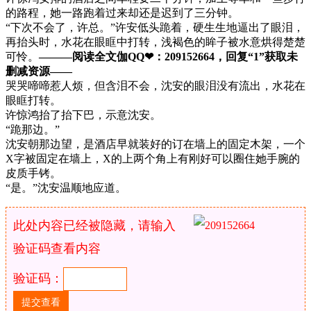
的路程，她一路跑着过来却还是迟到了三分钟。
“下次不会了，许总。”许安低头跪着，硬生生地逼出了眼泪，
再抬头时，水花在眼眶中打转，浅褐色的眸子被水意烘得楚楚
可怜。
———阅读全文伽QQ❤：209152664，回复“1”获取未
删减资源—​​​​—
哭哭啼啼惹人烦，但含泪不会，沈安的眼泪没有流出，水花在
眼眶打转。
许惊鸿抬了抬下巴，示意沈安。
“跪那边。”
沈安朝那边望，是酒店早就装好的订在墙上的固定木架，一个
X字被固定在墙上，X的上两个角上有刚好可以圈住她手腕的
皮质手铐。
“是。”沈安温顺地应道。
此处内容已经被隐藏，请输入
验证码查看内容
验证码：