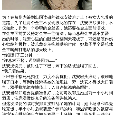
为了在短期内筹到出国读研的钱沈安被迫走上了被女人包养的
道路。为了让两个金主不发现彼此的存在，沈安绞尽脑汁，不
仅如此，作为一个称职的金丝雀，她还要在金主面前演戏。
在金主面前要装得对金主一往情深，每当总裁金主说不要爱上
她的时候，沈安心里的白眼已经翻到天花板了，可还是装作伤
心欲绝的模样，被总裁金主抱着哄的时候，她脑子里全是总裁
金主喝醉打电话的那天晚上。
“你迟到了三分钟。”
“许总对不起，迟到是因为......”
沈安没说完，被钳住了下巴，剩下的话被迫咽了回去。
“我只看结果。”
下巴被手指死死扣住，力度不容抗拒，沈安喉头滚动，艰难地
咽了口水，等到许惊鸿将她的脸甩往一旁，沈安才得以大口喘
气，双手撑地跪在地毯上，入目许惊鸿的高跟鞋。
沈安当然知道要提前准备好，之前每次都是她提前一个小时到
酒店，洗完澡做好充分的准备等许惊鸿来。
但这次温瓷的临时安排直接打乱了她的计划，她上场刚和温瓷
吃完饭，半个小时后就要应许惊鸿的约，和温瓷吃饭的饭店与
许惊鸿安排的酒店之间车程要二十分钟，加上等车和一些步行