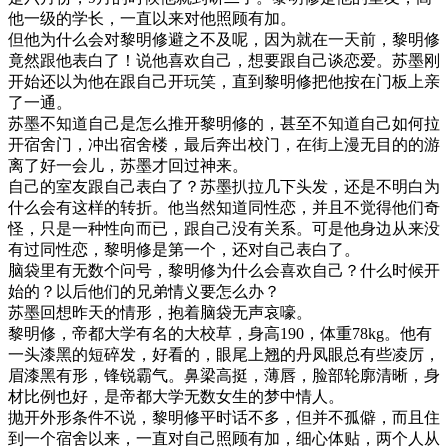
他一级的学长，一直以来对他照顾有加。
但他为什么会对黎明修避之不及呢，因为就在一天前，黎明修
竟然跟他表白了！说他喜欢自己，想要跟自己谈恋爱。苏墨刚
开始还以为他在跟自己开玩笑，直到黎明修把他按在门板上亲
了一通。
苏墨不知道自己是怎么推开黎明修的，甚至不知道自己如何拉
开宿舍门，冲出宿舍楼，最后奔出校门，在街上漫无目的的游
离了好一会儿，苏墨才回过神来。
自己的室友跟自己表白了？苏墨扒拉几下头发，还是不明白为
什么会有这样的转折。他当然知道同性恋，并且不觉得他们奇
怪，只是一种性向而已，跟自己没有关系。可是他身边从来没
有过同性恋，黎明修是第一个，还对自己表白了。
脑袋里有无数个问号，黎明修为什么会喜欢自己？什么时候开
始的？以后他们的兄弟情义要怎么办？
苏墨回想昨天的情形，抱着脑袋无声哀嚎。
黎明修，帝都大学有名的大校草，身高190，体重78kg。他有
一头漆黑的短碎发，好看的，眼尾上翘的丹凤眼总有些凌厉，
眉漆黑有形，锋锐霸气。鼻梁高挺，薄唇，脸部轮廓清晰，身
材比例也好，是帝都大学无数女生的梦中情人。
抛开外形条件不说，黎明修平时话不多，但并不孤僻，而且住
到一个宿舍以来，一直对自己照顾有加，细心体贴，两个人从