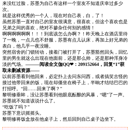
来没红过脸，苏墨为自己有这样一个室友不知道庆幸过多少
次。
就是这样优秀的一个人，现在对自己表，白，了！
虽然苏墨一直对自己的室友很满意，很喜欢，但这个喜欢也是
兄弟之间的喜欢，绝对不掺杂任何别的感情！
啊啊啊啊啊啊！！！到底该怎么办啊？！昨天晚上在酒店里待
了一晚，一点儿也不舒服，苏墨有点儿认床，再加上好兄弟的
表白，他几乎一夜没睡。
突然宿舍的门锁转动，接着门被打开了，苏墨豁然回头，回忆
里的男生就这么出现在他面前，还是那么帅，还是那种浑身冷
淡的气场。
———阅读全文伽QQ❤：209152664，回复“1”获
取未删减资源—​​​​—
以前苏墨看到他回来，必定扑上去问东问西，或者搞笑古怪的
接过他带回来的饭，现在却僵坐在椅子上，半晌才结结巴巴的
打招呼。“回……回来了啊？”
黎明修垂眸，没让苏墨看到他眼底酝酿的风暴，“嗯”了一声。
苏墨就不知道该说什么了。
“吃饭了吗？”
苏墨下意识摇摇头。
黎明修将饭盒放在他桌子上，然后回到自己桌子边坐下。