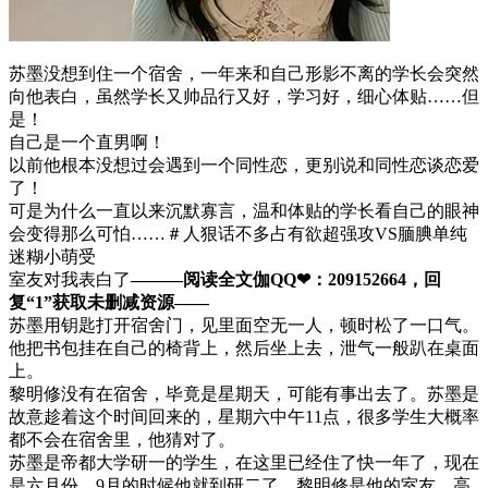
苏墨没想到住一个宿舍，一年来和自己形影不离的学长会突然
向他表白，虽然学长又帅品行又好，学习好，细心体贴……但
是！
自己是一个直男啊！
以前他根本没想过会遇到一个同性恋，更别说和同性恋谈恋爱
了！
可是为什么一直以来沉默寡言，温和体贴的学长看自己的眼神
会变得那么可怕……＃人狠话不多占有欲超强攻VS腼腆单纯
迷糊小萌受
室友对我表白了
———阅读全文伽QQ❤：209152664，回
复“1”获取未删减资源—​​​​—
苏墨用钥匙打开宿舍门，见里面空无一人，顿时松了一口气。
他把书包挂在自己的椅背上，然后坐上去，泄气一般趴在桌面
上。
黎明修没有在宿舍，毕竟是星期天，可能有事出去了。苏墨是
故意趁着这个时间回来的，星期六中午11点，很多学生大概率
都不会在宿舍里，他猜对了。
苏墨是帝都大学研一的学生，在这里已经住了快一年了，现在
是六月份，9月的时候他就到研二了。黎明修是他的室友，高