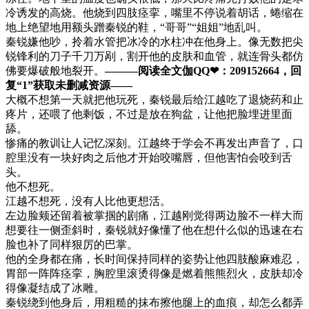
冷诱发的高烧。他烧到四肢痉挛，嘴里不停说着胡话，蜷缩在
地上绝望地用额头蹭秦锐的鞋，“哥哥”“姐姐”地乱叫。
秦锐嫌他吵，拎着水管把冰冷的水柱冲在他身上。像无数把尖
锐锋利的刀子千刀万剐，割开他的皮肤和血管，就连骨头都仿
佛要爆破般地裂开。
———阅读全文伽QQ❤：209152664，回
复“1”获取未删减资源—​​​​—
大概不想第一天就把他玩死，秦锐最后给江越吃了退烧药和止
疼片，还喂了他剩饭，不过是放在狗盆，让他把脸埋进里面
舔。
惨痛的教训让人记忆深刻。江越终于学会不再发出声音了，口
腔里没有一块好肉之后他才开始咬嘴唇，但他害怕会咬到舌
头。
他不想死。
江越不想死，没有人比他更想活。
左边脸颊还留着被掌掴的剧痛，江越刚觉得两边脸不一样大而
想要往一侧歪斜时，秦锐就好像懂了他在想什么似的迅速在右
脸也补了同样狠厉的巴掌。
他的全身都在痛，长时间保持同样的姿势让他四肢酸麻难忍，
胃部一阵阵痉挛，胸腔里滚烫得像是燃着熊熊烈火，皮肤却冷
得像凝结成了冰雕。
秦锐绕到他身后，用粗糙的抹布擦他腿上的血痕，却怎么都弄