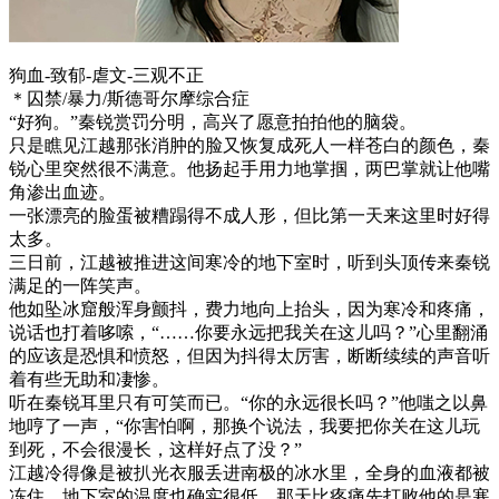
狗血-致郁-虐文-三观不正
＊囚禁/暴力/斯德哥尔摩综合症
“好狗。”秦锐赏罚分明，高兴了愿意拍拍他的脑袋。
只是瞧见江越那张消肿的脸又恢复成死人一样苍白的颜色，秦
锐心里突然很不满意。他扬起手用力地掌掴，两巴掌就让他嘴
角渗出血迹。
一张漂亮的脸蛋被糟蹋得不成人形，但比第一天来这里时好得
太多。
三日前，江越被推进这间寒冷的地下室时，听到头顶传来秦锐
满足的一阵笑声。
他如坠冰窟般浑身颤抖，费力地向上抬头，因为寒冷和疼痛，
说话也打着哆嗦，“……你要永远把我关在这儿吗？”心里翻涌
的应该是恐惧和愤怒，但因为抖得太厉害，断断续续的声音听
着有些无助和凄惨。
听在秦锐耳里只有可笑而已。“你的永远很长吗？”他嗤之以鼻
地哼了一声，“你害怕啊，那换个说法，我要把你关在这儿玩
到死，不会很漫长，这样好点了没？”
江越冷得像是被扒光衣服丢进南极的冰水里，全身的血液都被
冻住。地下室的温度也确实很低，那天比疼痛先打败他的是寒