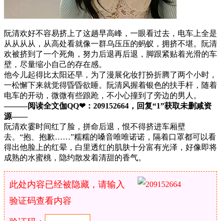
阮清欢好不容易挤上了这趟早高峰，一眼看过去，电车上全是
从从从从，从高处看就像一群乌压压的蚂蚁，拥挤不堪。阮清
欢被挤到了一个死角，努力后退再后退，脚跟紧贴着光滑的车
壁，尽量缩小自己的存在感。
他今儿起得比太阳还早，为了漫展化妆打扮折腾了两个小时，
一松懈下来就觉得昏昏欲睡。阮清风握着银色的扶手杆，随着
电车的开动，微微有些踉跄，不小心撞到了旁边的男人。
———阅读全文伽QQ❤：209152664，回复“1”获取未删减资
源—​​​​—
阮清欢霎时间红了脸，拼命后退，恨不得挤进车厢壁
去。“抱、抱歉……”糯糯的嗓音唯唯诺诺，隔着口罩都可以看
得出他脸上的红晕，白里透红的肌肤十分富有光泽，好像即将
成熟的水蜜桃，隐约散发着清甜的香气。
此处内容已经被隐藏，请输入
验证码查看内容