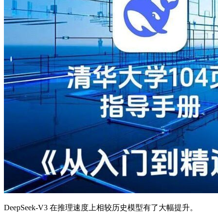
DeepSeek-V3 在推理速度上相较历史模型有了大幅提升。