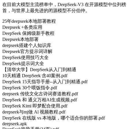
在目前大模型主流榜单中，DeepSeek-V3 在开源模型中位列榜
首，与世界上最先进的闭源模型不分伯仲。
25年deepseek本地部署教程
Deepseek +各类应用
DeepSeek 保姆级新手教程
Deepseek本地部署
deepseek搭建个人知识库
Deepseek官方提示词详解
DeepSeek使用技巧大全
DeepSeek提示词大全
【清华大学】DeepSeek从入门到精通
10天精通 DeepSeek 含40案例.pdf
DeepSeek 15天指导手册--从入门到精通.pdf
DeepSeek 30个喂饭指令.pdf
deepseek 传统文化古诗词赛道教程.pdf
DeepSeek 和 通义万相AI生成视频.pdf
DeepSeek Kimi 即梦配合使用.pdf
deepseek与mj做 Al 视频教程.pdf
DeepSeek 在线版 vs 本地版，哪个适合你的部署.pdf
deepseek.apk