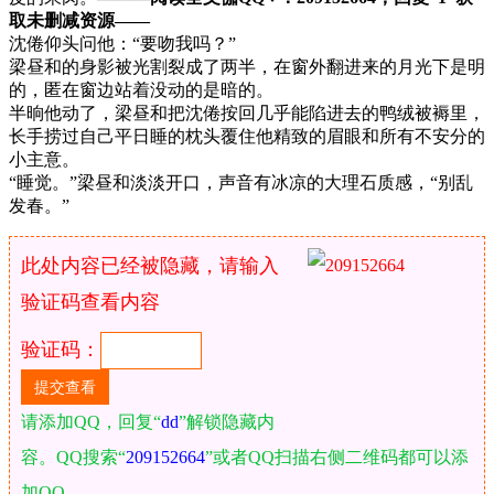
取未删减资源—​​​​—
沈倦仰头问他：“要吻我吗？”
梁昼和的身影被光割裂成了两半，在窗外翻进来的月光下是明
的，匿在窗边站着没动的是暗的。
半晌他动了，梁昼和把沈倦按回几乎能陷进去的鸭绒被褥里，
长手捞过自己平日睡的枕头覆住他精致的眉眼和所有不安分的
小主意。
“睡觉。”梁昼和淡淡开口，声音有冰凉的大理石质感，“别乱
发春。”
此处内容已经被隐藏，请输入
验证码查看内容
验证码：
请添加QQ，回复“
dd
”解锁隐藏内
容。QQ搜索“
209152664
”或者QQ扫描右侧二维码都可以添
加QQ。