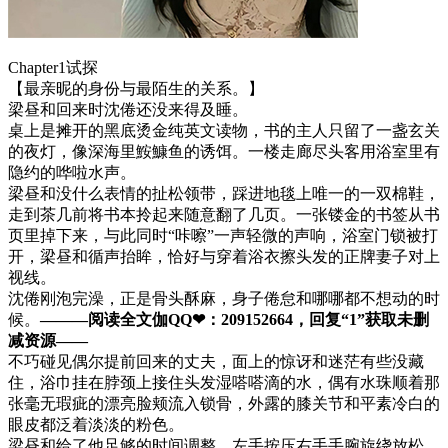
Chapter1试探
【最亲昵的身份与最陌生的关系。】
梁昼和回来时沈倦还没来得及睡。
桌上是摊开的黑底烫金纯英文读物，书的主人只留了一盏玄关
的夜灯，像深海里鮟鱇鱼的诱饵。一楼走廊尽头客用浴室里有
隐约的哗啦水声。
梁昼和没什么表情的扯松领带，踩进地毯上唯一的一双棉鞋，
走到茶几前将书本拎起来随意翻了几页。一张镂金的书签从书
页里掉下来，与此同时“咔嚓”一声轻微的声响，浴室门锁被打
开，梁昼和循声抬眸，恰好与穿着浴衣擦头发的正牌妻子对上
视线。
沈倦刚泡完澡，正是骨头酥麻，身子倦怠和哪哪都不想动的时
候。
———阅读全文伽QQ❤：209152664，回复“1”获取未删
减资源—​​​​—
不巧碰见偶尔提前回来的丈夫，面上的惊讶和迷茫有些没藏
住，浴巾挂在脖颈上接住头发湿嗒嗒滴的水，偶有水珠顺着那
张毫无瑕疵的漂亮脸颊流入锁骨，外露的膝关节和平素冷白的
眼皮都泛着淡淡的粉色。
梁昼和给了他足够的时间调整，左手按压右手手腕旋绕放松，