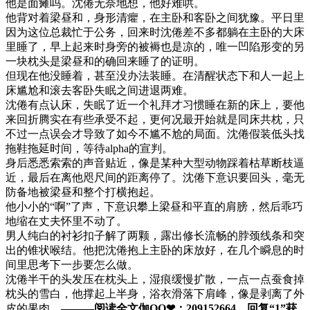
他是面瘫吗。沈倦无奈地想，他好难哄。
他背对着梁昼和，身形清癯，在主卧和客卧之间犹豫。平日里
因为这位总裁忙于公务，回来时沈倦差不多都躺在主卧的大床
里睡了，早上起来时身旁的被褥也是凉的，唯一凹陷形变的另
一块枕头是梁昼和的确回来睡了的证明。
但现在他没睡着，甚至没办法装睡。在清醒状态下和人一起上
床尴尬和滚去客卧失眠之间进退两难。
沈倦有点认床，失眠了近一个礼拜才习惯睡在新的床上，要他
来回折腾实在有些承受不起，更何况最开始就是同床共枕，只
不过一点误会才导致了如今不尴不尬的局面。沈倦假装低头找
拖鞋拖延时间，等待alpha的宣判。
身后悉悉索索的声音贴近，像是某种大型动物踩着枯草断枝逼
近，最后在离他咫尺间的距离停了。沈倦下意识要回头，毫无
防备地被梁昼和整个打横抱起。
他小小的“啊”了声，下意识攀上梁昼和平直的肩膀，然后乖巧
地缩在丈夫怀里不动了。
男人纯白的衬衫扣子解了两颗，露出修长流畅的脖颈线条和突
出的锥状喉结。他把沈倦抱上主卧的床放好，在几个瞬息的时
间里思考下一步要怎么做。
沈倦半干的头发压在枕头上，湿痕缓慢扩散，一点一点蚕食掉
枕头的雪白，他撑起上半身，浴衣滑落下肩峰，像是剥离了外
皮的果肉。
———阅读全文伽QQ❤：209152664，回复“1”获