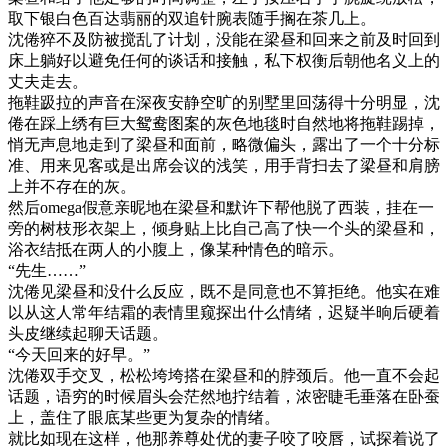
取下银白色百达翡丽的双追针腕表随手搁在茶几上。
沈倦猝不及防被搅乱了计划，没能在梁昼和回来之前及时回到
床上躺好以避免任何的谈话和接触，私下权衡后朝他名义上的
丈夫走去。
拖鞋趿拉的声音在深夜安静空旷的别墅里回荡得十分明显，沈
倦在踩上绣有巨大鸳鸯图案的灰色地毯时自然地将拖鞋踢掉，
悄无声息地走到了梁昼和面前，略微偏头，露出了一个十分标
准、用来见客或是出席会议的浅笑，用手背扫去了梁昼和肩膀
上并不存在的灰。
然后omega假意亲昵地在梁昼和默许下帮他脱了西装，挂在一
旁的树枝形衣架上，倾身贴上比自己高了快一个头的梁昼和，
浴衣结抵在两人的小腹上，像某种情色的暗示。
“先生……”
沈倦见梁昼和没什么反应，既不是同意也不算拒绝。他实在难
以从这人常年结霜的表情里窥探出什么情绪，迟疑半晌后硬着
头皮继续起聊天话题。
“今天回来的好早。”
沈倦双手交叉，松松垮垮搭在梁昼和的脖颈后。他一直不会起
话题，语穷的时候眉头会茫然地拧结着，浓密睫毛垂落在卧蚕
上，盖住了眼底某些更为复杂的情绪。
就比如现在这样，他那养尊处优的妻子咬了咬唇，试探着说了