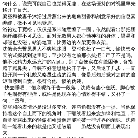
句什么，说完可能自己也觉得无趣，在这场僵持的对视里率先
移开了目光。
梁昼和被妻子沐浴过后蒸出来的皂角甜香和刻意示好的信息素
缠绕，微不可见地蹙眉。
浴袍过于宽松，仅仅是系带随意缠了一圈，依然能看出那把腰
身纤细得不可思议。面对无数男人都心驰神往的身体，梁昼和
却碰也没碰，站姿笔直，比旁边的衣架更像衣架。
沈倦余光瞥见男人不爽地眯眼，登时也松了一口气，愉快想今
天的试探就到这里吧，至少没有之前那么抗拒自己了不是吗。
他不比精力永远充沛的Alpha，到了点便实在有些困倦，食指
蹭了蹭鼻尖，佯装不好意思地松开了手，又后退了几步，一直
拉开到一个礼貌又略显生疏的距离，像是后知后觉对之前的逾
矩而感到自责。很符合他一惯的伪装。
“快去睡吧，”假亲昵终于告一段落，沈倦有些小雀跃。脚心被
羊毛闹得有些痒，或许是他现在的心情难得不错，又补了一
句，“昼和。”
梁昼和的表情还是没过多变化，连唇角都没有提一提。当他保
持着这个自上而下的视角时，下颚线看起来愈加锋利笔直，不
自觉流露出来的轻傲和雍贵像是能割破一些过界的亲昵。沈倦
唯一能看出来的就是他又想皱眉——虽然没有明面上表现出
来。