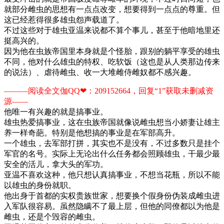
就部分雌虫的思想有一点点改变，想要得到一点点的尊重。但
这已经惹得很多雄虫怨声载道了。
不过这些对于雄虫亚温来说都不算个事儿，甚至于他暗地里还
挺高兴的。
因为他在虫族帝国里本身就是个怪胎，跟别的躺平享受的雄虫
不同，他对什么雄虫的特权、吃软饭（这也是从人类那边传来
的说法）、虐待雌虫、收一大堆雌侍雌奴都不感兴趣。
———阅读全文伽QQ❤：209152664，回复“1”获取未删减资
源—​​​​—
他唯一有兴趣的就是搞事业。
雄虫热爱搞事业，这在虫族帝国就像说雌虫想当小娇妻让雄主
养一样奇葩。特别是他想搞的事业是在军部高升。
一个雄虫，去军部打拼，其实也不是没有，不过多数只是挂个
军官的名号。实际上无论出什么任务都会照顾雄虫，干最少最
安全的活儿，拿大头的军功。
亚温不喜欢这种，他只想认真搞事业，不想当花瓶，所以不能
以雄虫的身份就职。
他出身于首都的实权贵族世家，想要换个假身份伪装成雌虫进
入军队很容易。虽然隐瞒不了最上层，但他的同僚都以为他是
雌虫，还是个毁容的雌虫。