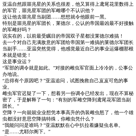
亚温自然跟噩兆星的关系也很差，他又算得上鸢尾花里数得上
的军官，噩兆星军团的军雌哪个不认识他？
这让他去噩兆星当副团……想想就令他眼前一黑。
特别是噩兆星的军团长，莱德尔，公认的帝国最凶最不好接触
的军雌好吗？
说实在的，以前最受瞩目的帝国双子星都没莱德尔难搞！
去一个对自己充满敌意的军团给帝国第一难搞的莱德尔军团长
当副手……亚温突然觉得，他感觉最近自己的事业运爆棚那根
本就是错觉！
这是事业运？
“军部的调令就是如此。”对接的雌虫军官面上冷冷的，公事公
办地说。
“总得有个原因吧？”亚温追问，试图挽救自己岌岌可危的事
业。
雌虫军官迟疑了一下，想着另一份调令已经发出，现在不算秘
密了，于是解释了一句：“有别的军雌空降到鸢尾花军团当副
团长。”
空降？一向兢兢业业想凭本事高升的伪装雌虫怒了，他一个雄
虫都没好意思空降搞特殊，你雌虫凭什么？
“我能问问是谁吗？”亚温默默在心中扒拉着嫌疑虫名单。
“是……尤耶尔阁下。”