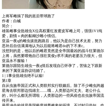
上将军雌揣了我的崽后带球跑了
作者：白械
简介：
雄装雌事业批雄虫X位高权重红发蜜皮军雌上司，强强1V1纯
爱，剧情＋肉的黏糊沙雕小情侣。
亚温一夜q的雌虫拔批跑路后，他以为是自己技术太差，努力
恶补后自信满满地认为以后能将雌君do的下不来c。
没想到的是，他以后的雌君竟然是全帝国最凶的战斗狂莱德尔
上将，虽然要喂饱自己强壮英俊y求不满的老婆压力很大，但
亚温永不服输！
莱德尔跟陌生雄虫一夜q情后发现自己怀孕了，苦恼之下跟新
来的下属亚温协议结婚了。
1 | 1事业批雄虫绝不认输!
第1章
自从虫族帝国正式和人类联邦实行联姻后。除了不少雌虫跨越
星海去联邦那边找雄主……哦，人类那边叫丈夫、老公什么
的，叫什么都无所谓啦，人类那边的一些风俗也在虫族帝国流
传开来。
最受冲击的就是帝国极度雄尊雌卑的环境，不过时日尚短，也