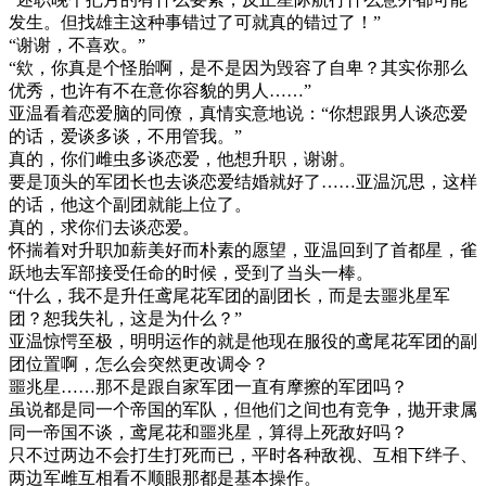
发生。但找雄主这种事错过了可就真的错过了！”
“谢谢，不喜欢。”
“欸，你真是个怪胎啊，是不是因为毁容了自卑？其实你那么
优秀，也许有不在意你容貌的男人……”
亚温看着恋爱脑的同僚，真情实意地说：“你想跟男人谈恋爱
的话，爱谈多谈，不用管我。”
真的，你们雌虫多谈恋爱，他想升职，谢谢。
要是顶头的军团长也去谈恋爱结婚就好了……亚温沉思，这样
的话，他这个副团就能上位了。
真的，求你们去谈恋爱。
怀揣着对升职加薪美好而朴素的愿望，亚温回到了首都星，雀
跃地去军部接受任命的时候，受到了当头一棒。
“什么，我不是升任鸢尾花军团的副团长，而是去噩兆星军
团？恕我失礼，这是为什么？”
亚温惊愕至极，明明运作的就是他现在服役的鸢尾花军团的副
团位置啊，怎么会突然更改调令？
噩兆星……那不是跟自家军团一直有摩擦的军团吗？
虽说都是同一个帝国的军队，但他们之间也有竞争，抛开隶属
同一帝国不谈，鸢尾花和噩兆星，算得上死敌好吗？
只不过两边不会打生打死而已，平时各种敌视、互相下绊子、
两边军雌互相看不顺眼那都是基本操作。