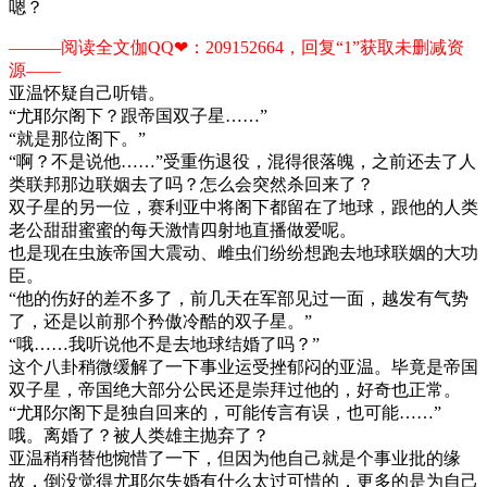
嗯？
———阅读全文伽QQ❤：209152664，回复“1”获取未删减资
源—​​​​—
亚温怀疑自己听错。
“尤耶尔阁下？跟帝国双子星……”
“就是那位阁下。”
“啊？不是说他……”受重伤退役，混得很落魄，之前还去了人
类联邦那边联姻去了吗？怎么会突然杀回来了？
双子星的另一位，赛利亚中将阁下都留在了地球，跟他的人类
老公甜甜蜜蜜的每天激情四射地直播做爱呢。
也是现在虫族帝国大震动、雌虫们纷纷想跑去地球联姻的大功
臣。
“他的伤好的差不多了，前几天在军部见过一面，越发有气势
了，还是以前那个矜傲冷酷的双子星。”
“哦……我听说他不是去地球结婚了吗？”
这个八卦稍微缓解了一下事业运受挫郁闷的亚温。毕竟是帝国
双子星，帝国绝大部分公民还是崇拜过他的，好奇也正常。
“尤耶尔阁下是独自回来的，可能传言有误，也可能……”
哦。离婚了？被人类雄主抛弃了？
亚温稍稍替他惋惜了一下，但因为他自己就是个事业批的缘
故，倒没觉得尤耶尔失婚有什么太过可惜的，更多的是为自己