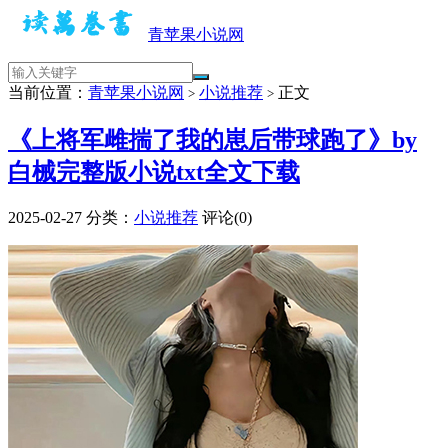
青苹果小说网
当前位置：
青苹果小说网
小说推荐
正文
>
>
《上将军雌揣了我的崽后带球跑了》by
白械完整版小说txt全文下载
2025-02-27
分类：
小说推荐
评论(0)