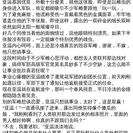
亚温基因优良，外貌十分俊美，就他这张脸。即使是以雌虫的
身份进入军队，肯定都能吸引不少军雌要跟他「玩一玩」。
为了避免麻烦，他谎称受伤一直戴着黑色的金属面罩，牢牢地
遮盖住他的下半张脸。即使这样，露出的一双碎金的细长双眸
依然如同太阳一般璀璨夺目。
好几个同僚当着他的面惋惜过，说他眼睛特别漂亮。如果下半
张脸没有毁容，一定能嫁个特别优秀的雄虫。
亚温内心呵呵，面上还是冷感寡言的毁容军雌，谢谢，不嫁，
他只想搞事业。
这段时间由于不少军雌心思浮动，都想去人类联邦那边找对
象，搞得军部高级军官里莫名其妙多了不少空缺，这怎么能不
让事业批欣喜若狂呢？
事业心爆棚的亚温瞄准了鸢尾花军团的副团长位置，前天刚刚
如愿以偿，军部下发了通知让他返航接受正式的任命。
现在亚温就在返航途中，那叫一个春风得意，平日冷淡的金瞳
都隐隐含着笑意。
别的军雌想谈恋爱，亚温只想搞事业，太好了，这是双赢！
“亚温！”一道通讯接了进来，露出同僚笑得像个傻瓜的
脸，“我刚刚看到了人类联邦那边发过来的相亲照片，里面的
男人都好帅啊，你真的不跟我们去吗？”
“不去，我要述职。”亚温淡淡地说。
“述职晚个把月的有什么要紧，反正星际航行什么意外都可能