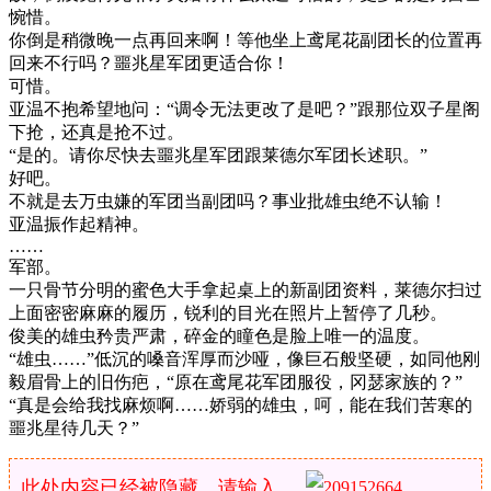
惋惜。
你倒是稍微晚一点再回来啊！等他坐上鸢尾花副团长的位置再
回来不行吗？噩兆星军团更适合你！
可惜。
亚温不抱希望地问：“调令无法更改了是吧？”跟那位双子星阁
下抢，还真是抢不过。
“是的。请你尽快去噩兆星军团跟莱德尔军团长述职。”
好吧。
不就是去万虫嫌的军团当副团吗？事业批雄虫绝不认输！
亚温振作起精神。
……
军部。
一只骨节分明的蜜色大手拿起桌上的新副团资料，莱德尔扫过
上面密密麻麻的履历，锐利的目光在照片上暂停了几秒。
俊美的雄虫矜贵严肃，碎金的瞳色是脸上唯一的温度。
“雄虫……”低沉的嗓音浑厚而沙哑，像巨石般坚硬，如同他刚
毅眉骨上的旧伤疤，“原在鸢尾花军团服役，冈瑟家族的？”
“真是会给我找麻烦啊……娇弱的雄虫，呵，能在我们苦寒的
噩兆星待几天？”
此处内容已经被隐藏，请输入