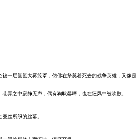
空被一层氤氲大雾笼罩，仿佛在祭奠着死去的战争英雄，又像是
，巷弄之中寂静无声，偶有狗吠婴啼，也在狂风中被吹散。
金蚕丝所织的丝幕。