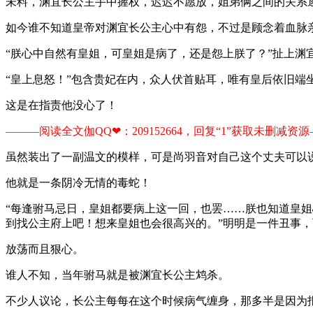
未料，渊宜长公主手中握权，迟迟不愿放，姐弟俩之间的关系
如今谁不知道皇帝对渊宜长公主心中有怨，不过是顾念着血脉
“朕心中自然有皇姐，可皇姐是病了，还是怨上朕了？”扯上
“皇上息怒！”包含贵妃在内，众人伏首贴耳，唯有皇后依旧端
这是在指责他没心了！
———阅读全文伽QQ❤：209152664，回复“1”获取未删减资源—​​
虽然装出了一副温文的模样，可是尚羽音对自己这个丈夫可以
他就是一条阴冷无情的毒蛇！
“每逢驸马忌日，皇姐都要病上这一回，也罢……朕也知道皇
到找公主府上吧！想来皇姐也会很高兴的。”明明是一件丑事
放荡而且狠心。
谁人不知，当年驸马就是被渊宜长公主鸩杀。
不少人议论，长公主每每在这个时候病气缠身，那多半是因为