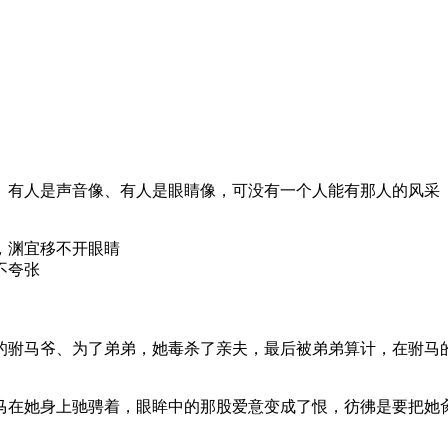
、有人是声音像、有人是眼睛像，可没有一个人能有那人的风采
，渊宜移不开眼睛
不夸张
的驸马爷、为了弟弟，她毒杀了亲夫，最后被弟弟算计，在驸马
马在她身上驰骋着，眼眸中的那股爱意变成了恨，彷彿是要把她