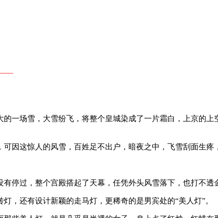
​​—
大的一场雪，大雪纷飞，将整个皇城染成了一片霜白，上京的上
，可因这惊人的风雪，百姓足不出户，暗夜之中，飞雪刮面生疼
没有停过，整个宫殿搭起了天幕，任凭外头风雪落下，也打不透
灯，还有设计新颖的走马灯，更稀奇的是男宾处的“美人灯”。