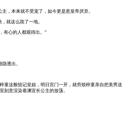
公主，本来就不受宠了，如今更是惹皇帝厌弃。
劲，就这么跪了一地。
，有心的人都观得出。”
隐隐透出。
然梓童这般惦记皇姐，明日宫门一开，就劳烦梓童亲自把美男送
甚至刻意渲染着渊宜长公主的放荡。