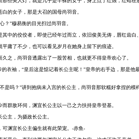
而那些美人灯，就是几乎是半裸的女子，身上点了红烛，红蜡在
苍白的女子，那是大召的国母尚羽音。
心？”穆易衡的目光扫过尚羽音。
是其中的佼佼者，即使已经年过而立，依旧俊美无俦，唇红齿白
就平庸了不少，也可以看见岁月在她身上留下的痕迹。
而久之，尚羽音透露出了一股苦相，也就更不得皇帝欢心了。
帝的衣袖，“皇后这是惦记着长公主呢！”皇帝的右手边，那是他
上不是吗？”讲到抱病未入宫的长公主，尚羽音那软糯好拿捏的模
少而群敌环伺，渊宜长公主以一己之力扶持皇帝登基。
长公主，为摄政长公主。
可渊宜长公主偏生就有此荣宠。-赤鱼-