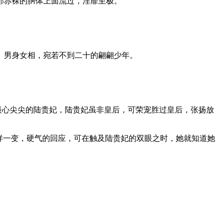
那赤裸的胴体上面流过，淫靡至极。
、男身女相，宛若不到二十的翩翩少年。
最心尖尖的陆贵妃，陆贵妃虽非皇后，可荣宠胜过皇后，张扬放
样一变，硬气的回应，可在触及陆贵妃的双眼之时，她就知道她