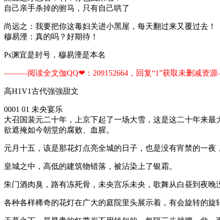
自己亲手杀掉的驸马，只有自己哄了
尚远之：我要把你这毒妇关进小黑屋，每天翻过来又覆过去！
穆易湮：真的吗？好期待！
Ps渊宜是封号，穆易湮是本名
———阅读全文伽QQ❤：209152664，回复“1”获取未删减资源—​​
高H1V1古代強強甜文
0001 01 未央宴乐
大召国裴元二十年，上京下起了一场大雪，这是这二十年来最
欲遮掩如今朝堂的腐败、血腥。
元月十五，该是那花灯点亮全城的日子，也是没有宵禁的一夜
皇城之中，高低的建筑物错落，被沾染上了银霜。
朱门酒肉臭，路有冻死骨，未央宫乐未央，歌舞从白昼到夜晚
各种各样稀奇的花灯在广大的庭院里头展示着，有会旋转的旋转