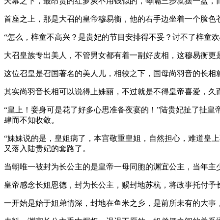
天幕之下，最昂贵的红萝炭不用钱似的，每隔三步就摆一盆，
首座之上，那是大召的皇帝穆易衡，他的右手边坐着一个脸色
“怎么，梓童不高兴？是贵妃的节目安排得不妥？讨不了梓童欢
大召皇族专出美人，不管男女都有着一副好皮相，这穆易衡更
这位召皇是召国著名的美人儿，相较之下，国母尚羽音的长相
其实尚羽音长相可以说得上姝丽，不过就是不得皇帝喜爱，久
“皇上！妾身可是花了好多心思准备夜宴的！”陆贵妃扯了扯皇
肆而不知收敛。
“妹妹说的是，皇姐病了，本宫敬重皇姐，自然担心，难道皇
又落入陆贵妃的套路了。
当朝唯一被封为长公主的是皇帝一母同胞的渊宜公主，当年主
皇帝感念长姐恩德，封为长公主，赐封地苏杭，将政事托付予
一开始是始于姐弟情深，封地在鱼米之乡，是前所未有的大事，