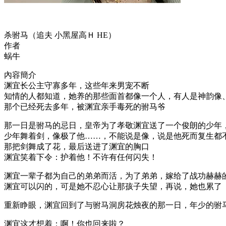
杀驸马（追夫 小黑屋高Ｈ HE）
作者
蜗牛
內容簡介
渊宜长公主守寡多年，这些年来男宠不断
知情的人都知道，她养的那些面首都像一个人，有人是神韵像
那个已经死去多年，被渊宜亲手毒死的驸马爷
那一日是驸马的忌日，皇帝为了孝敬渊宜送了一个俊朗的少年
少年舞着剑，像极了他……，不能说是像，说是他死而复生都
那把剑舞成了花，最后送进了渊宜的胸口
渊宜笑着下令：护着他！不许有任何闪失！
渊宜一辈子都为自己的弟弟而活，为了弟弟，嫁给了战功赫赫
渊宜可以闪的，可是她不忍心让那孩子失望，再说，她也累了
重新睁眼，渊宜回到了与驸马洞房花烛夜的那一日，年少的驸
渊宜这才想着：啊！你也回来啦？