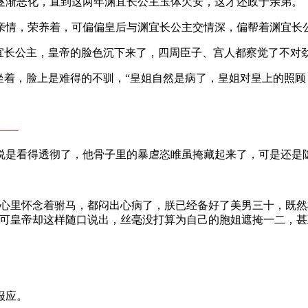
逐渐恶化，直到这两年渊宜长公主玉体欠安，这才还政于亲弟。
亲情，荣养着，可偏偏皇后与渊宜长公主交情深，偏帮着渊宜长
渊宜长公主，皇帝的脸色沉下来了，四周臣子、宫人都察觉了不对
坐着，脸上是难得的不驯，“皇姐自然是病了，皇姐对皇上的照顾
​​—
说是看得透彻了，他骨子里的暴虐恣睢虽掩藏起来了，可是还是
姐心里怀念着驸马，都闷出心病了，朕已经备好了美男三十，既
，可皇帝却这样随口说出，丝毫没打算为自己的胞姐遮掩一二，
报应。