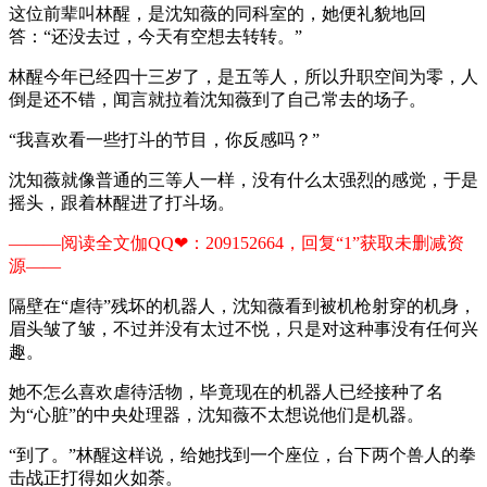
这位前辈叫林醒，是沈知薇的同科室的，她便礼貌地回
答：“还没去过，今天有空想去转转。”
林醒今年已经四十三岁了，是五等人，所以升职空间为零，人
倒是还不错，闻言就拉着沈知薇到了自己常去的场子。
“我喜欢看一些打斗的节目，你反感吗？”
沈知薇就像普通的三等人一样，没有什么太强烈的感觉，于是
摇头，跟着林醒进了打斗场。
———阅读全文伽QQ❤：209152664，回复“1”获取未删减资
源—​​​​—
隔壁在“虐待”残坏的机器人，沈知薇看到被机枪射穿的机身，
眉头皱了皱，不过并没有太过不悦，只是对这种事没有任何兴
趣。
她不怎么喜欢虐待活物，毕竟现在的机器人已经接种了名
为“心脏”的中央处理器，沈知薇不太想说他们是机器。
“到了。”林醒这样说，给她找到一个座位，台下两个兽人的拳
击战正打得如火如荼。