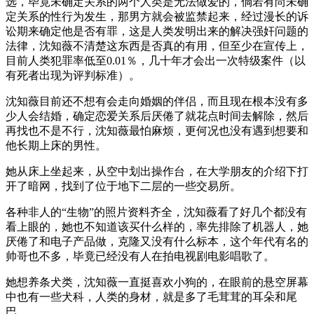
选，毕竟未确定关系的两个人类是无法做爱的，倘若有尚未确
定关系的性行为发生，那男方就会被监禁起来，经过漫长的诉
讼期来确定他是否有罪，这是人类发明出来的解决强奸问题的
法律，沈知薇不清楚这东西是否真的有用，但至少在宣传上，
目前人类犯罪率低至0.01％，几十年才会出一次特级案件（以
有死者出现为评判标准）。
沈知薇目前还不想有会走向婚姻的伴侣，而且现在根本没有多
少人会结婚，确定恋爱关系后厌倦了就花点时间去解除，然后
再找也不是不行，沈知薇最怕麻烦，更何况也没有遇到想要和
他长期上床的男性。
她从床上坐起来，从空中划出操作台，在大学朋友的介绍下打
开了暗网，找到了位于地下二层的一些交易所。
各种非人的“生物”的照片资料齐全，沈知薇看了好几个都没有
看上眼的，她也不知道该买什么样的，率先排除了机器人，她
厌倦了和电子产品做，克隆又没有什么标本，这个年代有名的
帅哥也不多，毕竟已经没有人在拍电视剧电影唱歌了。
她想养条犬类，沈知薇一直挺喜欢小狗的，在眼前的悬空屏幕
中也有一些犬科，人类的身材，就是多了毛茸茸的耳朵和尾
巴。