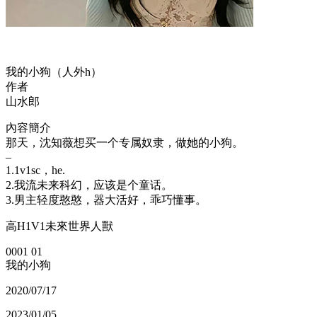
我的小狗（人外h）
作者
山水郎
內容簡介
那天，沈知薇想买一个专属奴隶，做她的小狗。
–
1.1v1sc，he.
2.我流未来科幻，应该是个童话。
3.男主轻度憨憨，器大活好，乖巧懂事。
高H1V1未來世界人獸
0001 01
我的小狗
2020/07/17
2023/01/05