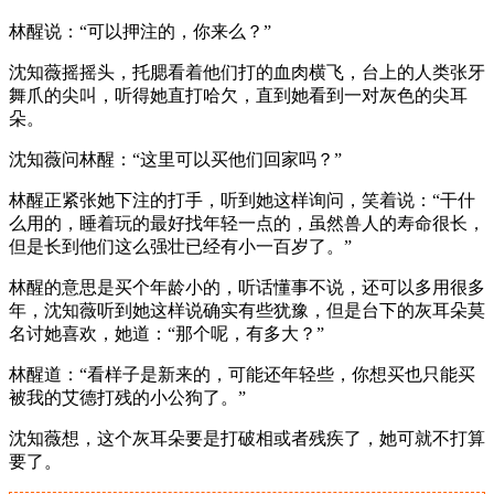
林醒说：“可以押注的，你来么？”
沈知薇摇摇头，托腮看着他们打的血肉横飞，台上的人类张牙
舞爪的尖叫，听得她直打哈欠，直到她看到一对灰色的尖耳
朵。
沈知薇问林醒：“这里可以买他们回家吗？”
林醒正紧张她下注的打手，听到她这样询问，笑着说：“干什
么用的，睡着玩的最好找年轻一点的，虽然兽人的寿命很长，
但是长到他们这么强壮已经有小一百岁了。”
林醒的意思是买个年龄小的，听话懂事不说，还可以多用很多
年，沈知薇听到她这样说确实有些犹豫，但是台下的灰耳朵莫
名讨她喜欢，她道：“那个呢，有多大？”
林醒道：“看样子是新来的，可能还年轻些，你想买也只能买
被我的艾德打残的小公狗了。”
沈知薇想，这个灰耳朵要是打破相或者残疾了，她可就不打算
要了。