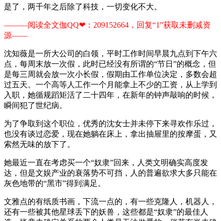
是了，两千年之后除了科技，一切变化不大。
———阅读全文伽QQ❤：209152664，回复“1”获取未删减资
源—​​​​—
沈知薇是一所大公司的白领，平时工作时间早晨九点到下午六
点，每周末放一次假，此时已经没有所谓的“节日”的概念，但
是每三周就会放一次小长假，假期由工作单位决定，多数会超
过五天。一个高等人工作一个月能拿上不少的工资，从上学到
入职，她循规蹈矩活了二十四年，在新年的钟声敲响的时候，
瞬间犯了世纪病。
为了争取到这个职位，优秀的沈女士并未停下来寻欢作乐过，
也没有谈过恋爱，现在她躺在床上，拿出抽屉里的按摩蛋，又
索然无味的放下了。
她最近一直在考虑买一个“奴隶”回来，人类文明确实高度发
达，但是文娱产业的衰落势不可挡，人的普遍欲求大多只能在
灰色地带的“黑市”得到满足。
文雅点的有纸质书画，下流一点的，有一些克隆人，机器人，
还有一些被其他星球丢下的妖兽，这些都是“奴隶”的最佳人