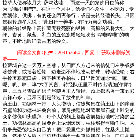
拉萨人便称该月为“萨噶达哇”，而这一天的祭佛日也简称
为“萨噶达哇节”。在这一个月中，信徒们不杀生，不吃肉，专
意朝佛、供佛，有的还会闭斋修行，或是去转经磕长头。只因
佛祖释迦牟尼说：“此日行一善事，有行万善之功德。”
朝佛的转经路上高挂著无数亮丽的经幡，高原的风将大红、大
绿、杏黄、藏蓝、乳白的五色旗幡轻轻吹出“哗啦哗啦”的响
声，不断地吟诵著古老的经文。
———阅读全文伽QQ❤：209152664，回复“1”获取未删减资
源—​​​​—
拉萨城在这一天万人空巷，从四面八方赶来的信徒们左手或拨
著佛珠，或摇著经轮，边走边不停地捻动佛珠，转动经轮；右
手拎著糌粑口袋，腋下挟著香柏枝，口里反复诵念“唵、嘛、
呢、叭、咪、哞”六字真言。转经队伍里不时传出清脆的铜铃
声，三五只雪白的绵羊尾随著主人转经。颈上都系著一束五彩
吉祥布条，显示它们是经过了放生的神羊。
药王山、功德林一带，人头攒动，信徒聚集在药王山下的摩崖
石壁前和功德林煨桑台前，摩肩接踵地对著摩崖石壁上雕刻的
众多佛像叩头膜拜，每个人的额上都留著前额触地时沾染的尘
土。功德林高高的煨桑台上浓烟滚滚，柏枝燃得劈啪作响。人
们争先恐後地从自己的！粑口袋里往外抓糌粑，往桑火上抛
撒。然後又从腋下香柏枝中抽出一两束添加在上面，口中高声