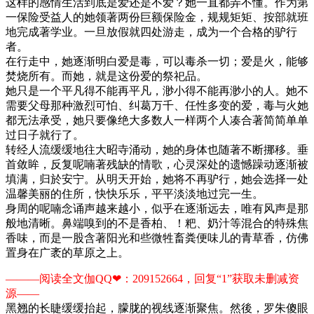
这样的感情生活到底是爱还是不爱？她一直都弄不懂。作为第
一保险受益人的她领著两份巨额保险金，规规矩矩、按部就班
地完成著学业。一旦放假就四处游走，成为一个合格的驴行
者。
在行走中，她逐渐明白爱是毒，可以毒杀一切；爱是火，能够
焚烧所有。而她，就是这份爱的祭祀品。
她只是一个平凡得不能再平凡，渺小得不能再渺小的人。她不
需要父母那种激烈可怕、纠葛万千、任性多变的爱，毒与火她
都无法承受，她只要像绝大多数人一样两个人凑合著简简单单
过日子就行了。
转经人流缓缓地往大昭寺涌动，她的身体也随著不断挪移。垂
首敛眸，反复呢喃著残缺的情歌，心灵深处的遗憾躁动逐渐被
填满，归於安宁。从明天开始，她将不再驴行，她会选择一处
温馨美丽的住所，快快乐乐，平平淡淡地过完一生。
身周的呢喃念诵声越来越小，似乎在逐渐远去，唯有风声是那
般地清晰。鼻端嗅到的不是香柏、！粑、奶汁等混合的特殊焦
香味，而是一股含著阳光和些微牲畜粪便味儿的青草香，仿佛
置身在广袤的草原之上。
———阅读全文伽QQ❤：209152664，回复“1”获取未删减资
源—​​​​—
黑翘的长睫缓缓抬起，朦胧的视线逐渐聚焦。然後，罗朱傻眼