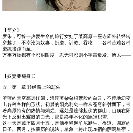
【简介】
罗朱，可怜一热爱生命的旅行女娃于某高原一座寺庙外转经转
穿越了，不幸沦为奴妻，折磨、训教、吞吃……各种苦难各种
磨练接踵而至。
万事万物都有个忍耐限度，忍无可忍则小宇宙爆发。所以——
================================================
【奴妻要翻身 I】
☆、第一章 转经路上的悲催
澄蓝的天空高远辽阔，漂浮著朵朵棉絮般的白云，不停地幻变
出各种各样的形状。初晨的阳光利剑一样从苍穹斜射而下，带
著高原特有的热情与灿烂。远处是连绵起伏的群山，山顶在阳
光下反射出耀眼的白光，那是终年不化的皑皑积雪。
这一天是藏历四月十五，是佛祖释迦牟尼诞生、得道、圆寂的
日子。四月，按藏历的说法，星象上将出现28宿的萨噶星宿，