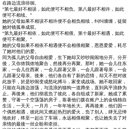
在路边流浪徘徊。
“第七最好不相误，如此便可不相负。第八最好不相许，如此
便可不相续。”
她的父母如果不相误不相许便不会相负相续，纠纠缠缠，徒留
她对镜孤单成双。
“第九最好不相依，如此便可不相偎。第十最好不相遇，如此
便可不相聚。”
她的父母如果不相依不相遇便不会相偎相聚，恩恩爱爱，耗尽
了她对他们的爱。
同为孤儿的父母自由相爱，生下她却又吵吵闹闹地分开。分开
後，又你侬我侬地聚合，然後再分再聚。那时，她一会儿住东
家，一会儿住西家，一会儿跟著父亲，一会儿跟著母亲，一会
儿跟著父母亲。後来，他们各自有了新的恋情，却又不想对彼
此放手，於是吵闹变成怒叱搏斗，家变成战场。她不敢回家，
只能在马路边游荡，与流浪的猫狗一道蹲坐，直到风平浪静为
止。再後来，他们彻底负了彼此，各自组成了新家。她成了累
赘，守著一个空荡荡的房子，靠著他们拨在账户上的金钱独自
生活，一天天，一月月，一年年地长大。再再後来，他们因一
个偶然相遇，彼此间又燃起热烈的爱火，负了别人，肆无忌惮
地欢好，终至一起出了车祸，永远相偎相聚，也让她失去了对
亲情的最後一丝企盼和牵挂。