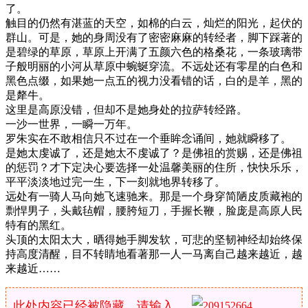
了。
触目的仍然有湛蓝的天空，如棉的白云，灿烂的阳光，起伏的
群山。可是，她的身周没有了密密麻麻的转经者，脚下踩著的
是碧绿的草原，草原上开满了五颜六色的格桑花，一条玻璃带
子般明丽的小河从草原中蜿蜒穿流。不远处还有零星的白色和
黑色点缀，如果她一点五的视力没看错的话，白的是羊，黑的
是犛牛。
这里是高原没错，但却不是她身处的拉萨转经路。
一沙一世界，一瞬一万年。
罗朱实在不敢相信只不过在一个垂眸念诵间，她就瞬移了。
是她太虔诚了，还是她太不虔诚了？是佛祖的赏赐，还是佛祖
的惩罚？才下定决心要选择一处温馨美丽的住所，快快乐乐，
平平淡淡地过完一生，下一刻就地界转移了。
远处有一骑人马向她飞速驰来。那是一个身穿简陋皮质藏袍的
剽悍男子，头戴毡帽，腰胯短刀，手握长鞭，脸庞是高原人民
特有的黑红。
头顶的太阳太大，晒得她手脚发软，可悲的坚韧神经却始终保
持高度清醒，目不转睛地看著那一人一马离自己越来越近，越
来越近……
此处内容已经被隐藏，请输入