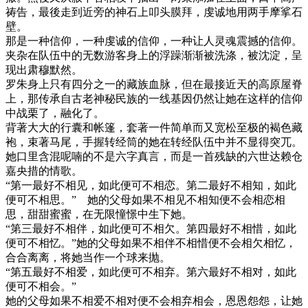
祷告，最後走到近旁的神石上叩头膜拜，虔诚地用两手摩挲石
壁。
那是一种信仰，一种虔诚的信仰，一种让人灵魂震撼的信仰。
夹杂在队伍中的无数游客身上的浮躁渐渐被洗涤，被沈淀，呈
现出肃穆默然。
罗朱身上只有四分之一的藏族血脉，但在最接近天的高原屋脊
上，那传承自古老神秘民族的一线基因仍然让她在这样的信仰
中战栗了，融化了。
背著大大的行囊和帐篷，套著一件简单而又宽松至极的褐色藏
袍，束著马尾，手握转经筒的她在转经队伍中并不显得突兀。
她口里含混呢喃的不是六字真言，而是一首残缺的六世达赖仓
嘉央措的情歌。
“第一最好不相见，如此便可不相恋。第二最好不相知，如此
便可不相思。” 她的父母如果不相见不相知便不会相恋相
思，甜甜蜜蜜，在无限憧憬中生下她。
“第三最好不相伴，如此便可不相欠。第四最好不相惜，如此
便可不相忆。”她的父母如果不相伴不相惜便不会相欠相忆，
合合离离，将她当作一个球来抛。
“第五最好不相爱，如此便可不相弃。第六最好不相对，如此
便可不相会。”
她的父母如果不相爱不相对便不会相弃相会，恩恩怨怨，让她