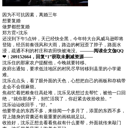
因为不可抗因素，离婚三年
想要复婚
做梦都想复婚
郑方霓×沈乐
还没到下午5点钟，天已经快全黑，今年特大台风威马逊即将
登陆，经历前奏强风和大雨，路边的树冠歪了脖子，路面水
浸，疏通不利的村庄和农田快被淹没。
———阅读全文伽QQ
❤：209152664，回复“1”获取未删减资源—​​​​—
沈乐住的那家农户提醒他，今晚就要转移。
政府出通知，要求低洼地区的村民尽早转移到县里的小学避
难。
沈乐点点头，看了眼外面的天色，心想把自己的画板和存稿带
走会不会很麻烦。
焦叔忙着把粮食往高处堆，沈乐见状想过去帮忙，被他一口回
绝，“就你那身子，别忙活我了，你赶紧去收拾收拾。”
沈乐讪讪收回手，“好。”
他要带走的东西不多，来徐闻一个多月了，添置的东西不多，
背上随身的背囊还有最重要的画稿就足以。
收拾好，沈乐正想去看看焦叔有什么要帮，外面就传来敲门