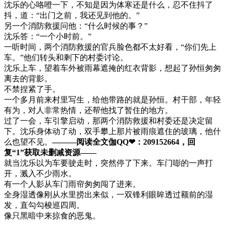
沈乐的心咯噔一下，不知是因为体寒还是什么，忍不住抖了
抖，道：“出门之前，我还见到他的。”
另一个消防救援问他：“什么时候的事？”
沈乐答：“一个小时前。”
一听时间，两个消防救援的官兵脸色都不太好看，“你们先上
车。”他们转头和剩下的村委讨论。
沈乐上车，望着车外被雨幕遮掩的红衣背影，想起了孙恒匆匆
离去的背影。
不禁捏紧了手。
一个多月前来村里写生，给他带路的就是孙恒。村干部，年轻
有为，对人非常热情，还帮他找了暂住的地方。
过了一会，车引擎启动，那两个消防救援和村委还是决定留
下。沈乐身体动了动，双手攀上那片被雨痕遮住的玻璃，他什
么也望不见。
———阅读全文伽QQ❤：209152664，回
复“1”获取未删减资源—​​​​—
就当沈乐以为车要驶走时，突然停了下来。车门嘭的一声打
开，溅入不少雨水。
有一个人影从车门雨帘匆匆闯了进来。
全身湿透像刚从水里捞出来似，一双锋利眼眸透过额前的湿
发，直勾勾梭巡四周。
像只黑暗中来掠食的恶鬼。