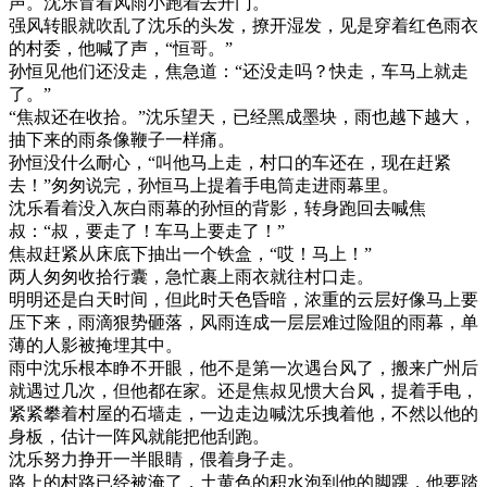
声。沈乐冒着风雨小跑着去开门。
强风转眼就吹乱了沈乐的头发，撩开湿发，见是穿着红色雨衣
的村委，他喊了声，“恒哥。”
孙恒见他们还没走，焦急道：“还没走吗？快走，车马上就走
了。”
“焦叔还在收拾。”沈乐望天，已经黑成墨块，雨也越下越大，
抽下来的雨条像鞭子一样痛。
孙恒没什么耐心，“叫他马上走，村口的车还在，现在赶紧
去！”匆匆说完，孙恒马上提着手电筒走进雨幕里。
沈乐看着没入灰白雨幕的孙恒的背影，转身跑回去喊焦
叔：“叔，要走了！车马上要走了！”
焦叔赶紧从床底下抽出一个铁盒，“哎！马上！”
两人匆匆收拾行囊，急忙裹上雨衣就往村口走。
明明还是白天时间，但此时天色昏暗，浓重的云层好像马上要
压下来，雨滴狠势砸落，风雨连成一层层难过险阻的雨幕，单
薄的人影被掩埋其中。
雨中沈乐根本睁不开眼，他不是第一次遇台风了，搬来广州后
就遇过几次，但他都在家。还是焦叔见惯大台风，提着手电，
紧紧攀着村屋的石墙走，一边走边喊沈乐拽着他，不然以他的
身板，估计一阵风就能把他刮跑。
沈乐努力挣开一半眼睛，偎着身子走。
路上的村路已经被淹了，土黄色的积水泡到他的脚踝，他要踏