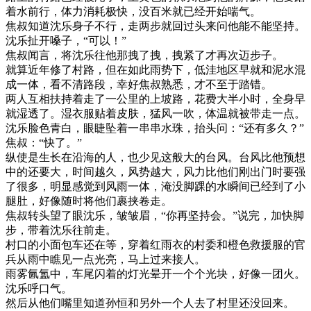
着水前行，体力消耗极快，没百米就已经开始喘气。
焦叔知道沈乐身子不行，走两步就回过头来问他能不能坚持。
沈乐扯开嗓子，“可以！”
焦叔闻言，将沈乐往他那拽了拽，拽紧了才再次迈步子。
就算近年修了村路，但在如此雨势下，低洼地区早就和泥水混
成一体，看不清路段，幸好焦叔熟悉，才不至于踏错。
两人互相扶持着走了一公里的上坡路，花费大半小时，全身早
就湿透了。湿衣服贴着皮肤，猛风一吹，体温就被带走一点。
沈乐脸色青白，眼睫坠着一串串水珠，抬头问：“还有多久？”
焦叔：“快了。”
纵使是生长在沿海的人，也少见这般大的台风。台风比他预想
中的还要大，时间越久，风势越大，风力比他们刚出门时要强
了很多，明显感觉到风雨一体，淹没脚踝的水瞬间已经到了小
腿肚，好像随时将他们裹挟卷走。
焦叔转头望了眼沈乐，皱皱眉，“你再坚持会。”说完，加快脚
步，带着沈乐往前走。
村口的小面包车还在等，穿着红雨衣的村委和橙色救援服的官
兵从雨中瞧见一点光亮，马上过来接人。
雨雾氤氲中，车尾闪着的灯光晕开一个个光块，好像一团火。
沈乐呼口气。
然后从他们嘴里知道孙恒和另外一个人去了村里还没回来。