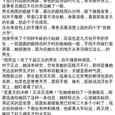
下是白到晃眼的脚踝，青色的血管隐约可见，骨头格外突兀，
连乘务员都忍不住向旁边瞅了一眼。
男生鸦黑的眼睫下垂，露出的眼睛黑白分明，眼下微微发青，
却并不颓靡，带着口罩看不清全貌，身量清瘦，看着那条逆天
的长腿，想必个子也很高。
压在单肩包上的手挪开后，乘务员看清楚上面的四个字“首都
大学”。
他身旁坐了个同样年龄的小姑娘，应该也是九月份开学的学
生，一双圆圆的眼睛也时不时的偷偷瞄一眼，手指不停敲打着
屏幕，她很激动，因为在她出生的地方从来没碰过这么….的
男生。
“我旁边！坐了个超正点的男生，你不懂那种感觉。”
对于正点，她深有研究，空有美貌的花瓶可不行，那得是像她
旁边这种男生才好，智商和容貌满分，关键是那种气质。
周围那么吵，男生都充耳不闻，低着头心无旁骛的整理包里的
东西，包里也是整整齐齐，那双手瘦、修长，筋脉浅浅浮在手
背上，她盯着看了好久。
“是夏天的冰棒！又凉又清爽！”在她偷偷拍了一张侧脸后，闺
蜜迅速给她回了这样一条信息，她暗暗点头，心道确实贴切。
周迟买的是坐票，屁股粘着硬板凳已经有三十多个小时了，现
在轻轻移动一下都会有种刺痛感，他家离火车站远，路又绕，
辗转了好几趟车才到火车站。