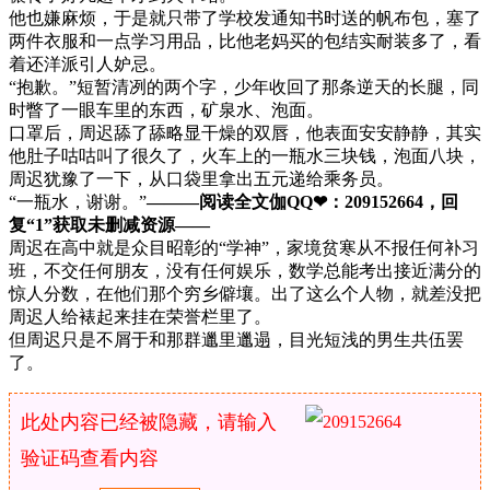
他也嫌麻烦，于是就只带了学校发通知书时送的帆布包，塞了
两件衣服和一点学习用品，比他老妈买的包结实耐装多了，看
着还洋派引人妒忌。
“抱歉。”短暂清冽的两个字，少年收回了那条逆天的长腿，同
时瞥了一眼车里的东西，矿泉水、泡面。
口罩后，周迟舔了舔略显干燥的双唇，他表面安安静静，其实
他肚子咕咕叫了很久了，火车上的一瓶水三块钱，泡面八块，
周迟犹豫了一下，从口袋里拿出五元递给乘务员。
“一瓶水，谢谢。”
———阅读全文伽QQ❤：209152664，回
复“1”获取未删减资源—​​​​—
周迟在高中就是众目昭彰的“学神”，家境贫寒从不报任何补习
班，不交任何朋友，没有任何娱乐，数学总能考出接近满分的
惊人分数，在他们那个穷乡僻壤。出了这么个人物，就差没把
周迟人给裱起来挂在荣誉栏里了。
但周迟只是不屑于和那群邋里邋遢，目光短浅的男生共伍罢
了。
此处内容已经被隐藏，请输入
验证码查看内容