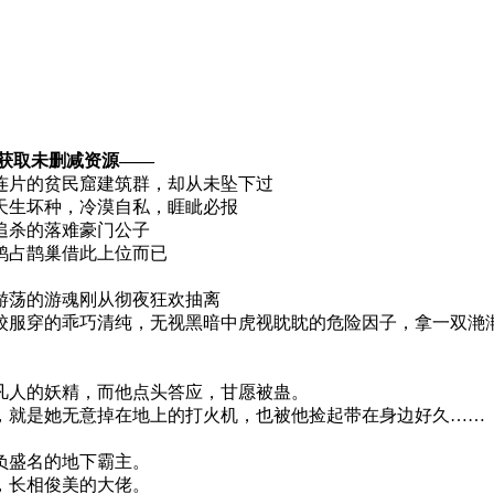
取未删减资源—​​​​—
集连片的贫民窟建筑群，却从未坠下过
天生坏种，冷漠自私，睚眦必报
追杀的落难豪门公子
鸠占鹊巢借此上位而已
游荡的游魂刚从彻夜狂欢抽离
校服穿的乖巧清纯，无视黑暗中虎视眈眈的危险因子，拿一双滟
。
凡人的妖精，而他点头答应，甘愿被蛊。
，就是她无意掉在地上的打火机，也被他捡起带在身边好久……
负盛名的地下霸主。
，长相俊美的大佬。