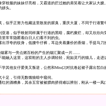
身穿校服的妹妹仔亮相，又霸道的拦过她的肩笑着让大家认大嫂
的姘头。
筑，似乎正努力包藏这里散发的腥臭，重庆大厦，不同于行港繁华
利亚港，似乎映射同样属于行港的黑暗，腐朽糜烂，却又欣欣向
暗里常常隐匿着白日人们看不到的虫。
露出浮夸的纹身，低腰牛仔裤，耳边夹着廉价的香烟，手提马刀
出的烟雾与一旁点燃百粉的产生的烟汇聚成一片……
不能融入这里，这双鞋的主人步调轻轻，宛如灵巧的猫儿，走进
学其他女仔爱美又叛逆，公然和Miss[2]对抗卷起裙子露出皙
气十足，引得无数饿狼暗中窥伺。
红的酒糟鼻，其余五官被被膘肉挤得难以辨别，刚从一楼一凤[