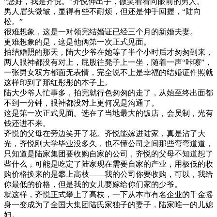
“您好，我是齐悦。”齐悦伸出手，微笑着看向眼前的男人。
男人眉头微皱，显得有些不耐烦，但还是伸手回握，“陆向
松。”
很难想象，这是一对领完结婚证已经三个月的新婚夫妻。
更难想象的是，这是他俩第一次正式见面。
拍结婚照的那天，陆大少爷在她等了半个小时后才匆匆到来，
两人眼神都没有对上，屁股往凳子上一坐，随着一声“咔嚓”，
一张男女双方都面无表情，完全说不上是幸福的结婚证件照就
这样印到了那红彤彤的本子上。
陆大少爷人忙事多，拍完就行色匆匆的走了，从始至终出面都
不到一分钟，眼神都没对上更何况是沟通了。
这是第一次正式见面。选在了当地最大的饭店，会员制，光有
钱还进不来。
齐悦的父母在旁边笑开了花。齐悦能嫁进陆家，真是沾了大
光，齐悦刚大学毕业没多久，也不懂公司之间那些弯弯道道，
只知道是陆家集团要收购自家的公司，齐悦的父母不知道想了
些什么，可能是吃定了陆家现在需要自家的产业，用极低的收
购价格换来的是攀上高枝——我的公司你要收购，可以，我给
你最低的价格，但是我的女儿要嫁给你们家的少爷。
就这样，齐悦正式攀上了高枝，一下从本市有名企业的千金摇
身一变成为了全国大集团陆氏家独子的妻子，陆家唯一的儿媳
妇。