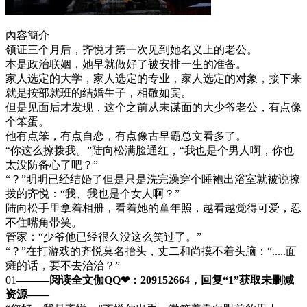
內容簡介
领证三个月后，齐悦才第一次见到她名义上的老公。
本是政治联姻，她早就做好了被安排一生的准备。
家人选定的大学，家人选定的专业，家人选定的对象，接下来
就是按部就班的结婚生子，相敬如宾。
但是见面后才发现，这个之前从未谋面的大少爷老公，有点像
个笨蛋。
他有点笨，有点自恋，有点像古早霸总文看多了。
“你这么撩拨我。”陆向松满脸通红，“我也是个男人啊，你也
太没防备心了吧？”
“？”明明已经结婚了但是只是洗完澡穿个睡袍出浴室就被说撩
拨的齐悦：“我、我也是个女人啊？”
陆向松手里拿着相册，看着她的童年照，越看越觉得可爱，忍
不住嘴角带笑。
管家：“少爷他已经很久没这么笑过了。”
“？”在打游戏的齐悦莫名抬头，丈二和尚摸不着头脑：“.....面
瘫的话，要不去治治？”
01
———阅读全文伽QQ❤：209152664，回复“1”获取未删减
资源—​​​​—