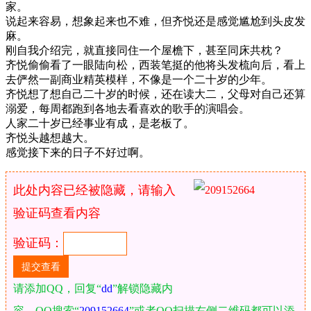
家。
说起来容易，想象起来也不难，但齐悦还是感觉尴尬到头皮发
麻。
刚自我介绍完，就直接同住一个屋檐下，甚至同床共枕？
齐悦偷偷看了一眼陆向松，西装笔挺的他将头发梳向后，看上
去俨然一副商业精英模样，不像是一个二十岁的少年。
齐悦想了想自己二十岁的时候，还在读大二，父母对自己还算
溺爱，每周都跑到各地去看喜欢的歌手的演唱会。
人家二十岁已经事业有成，是老板了。
齐悦头越想越大。
感觉接下来的日子不好过啊。
此处内容已经被隐藏，请输入
验证码查看内容
验证码：
请添加QQ，回复“
dd
”解锁隐藏内
容。QQ搜索“
209152664
”或者QQ扫描右侧二维码都可以添