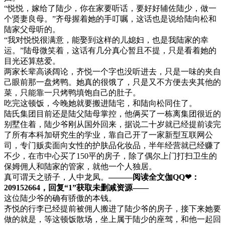
“悦悦，嫁给了陆少，你在家要听话，要好好辅佐陆少，做一
个贤妻良母。”齐母握着她的手叮嘱，这话也是说给陆向松和
陆家父母听的。
“我对悦悦很满意，能娶到这样的儿媳妇，也是我陆家的幸
运。”陆母微笑着，这话有几分真心暂且不提，只是看着她的
目光还算慈爱。
两家长辈高谈阔论，齐悦一个字也没听进去，只是一味的夹自
己眼前那一盘烤鸭。她真的很饿了，只是又不方便去夹其他的
菜，只能靠一只烤鸭填饱自己的肚子。
吃完这顿饭，今晚她就要搬进陆宅，和陆向松同住了。
陆氏集团目前还是陆父陆母掌控，他俩买了一栋离集团很近的
别墅住着，陆少爷刚从国外回来，据说二十岁就已经提前读完
了所有本科加研究生的学业，靠自己开了一家新型互联网公
司，专门贩卖面向女性的护肤品化妆品，半年经营就已经赚了
不少，在市中心买了150平的房子，除了偶尔上门打扫卫生的
保姆佣人和陆家的管家，就他一个人独居。
真可谓天之骄子，人中龙凤。
———阅读全文伽QQ❤：
209152664，回复“1”获取未删减资源—​​​​—
这位陆少爷的确有骄傲的本钱。
齐悦的行李已经提前被佣人搬进了陆少爷的房子，接下来她要
做的就是，等这顿饭散场，坐上属于陆少的座驾，和他一起回