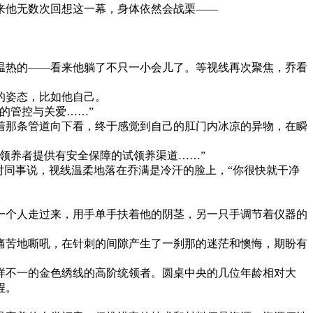
来他无数次回想这一幕，身体依然会战栗——
温热的——看来他躺了不只一小会儿了。等视线再次聚焦，乔看
的姿态，比如他自己。
的管控与关爱……”
着那条管道向下看，终于感觉到自己的肛门内冰凉的异物，在瞬
领养者提供有安全保障的试领养渠道……”
对同事说，视线温柔地落在乔满是冷汗的脸上，“你很快就干净
一个人走过来，用手单手扶着他的阴茎，另一只手调节着仪器的
痛苦地嘶吼，在针刺的间隙产生了一刹那的迷茫和懊悔，期盼有
样不一的金色绣线的高阶统领者。圆桌中央的几位年龄相对大
程。