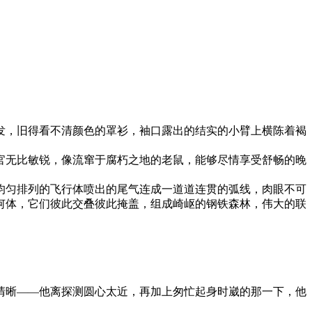
发，旧得看不清颜色的罩衫，袖口露出的结实的小臂上横陈着褐
官无比敏锐，像流窜于腐朽之地的老鼠，能够尽情享受舒畅的晚
均匀排列的飞行体喷出的尾气连成一道道连贯的弧线，肉眼不可
何体，它们彼此交叠彼此掩盖，组成崎岖的钢铁森林，伟大的联
清晰——他离探测圆心太近，再加上匆忙起身时崴的那一下，他