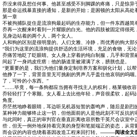
乔没来得及想任何事。他甚至感受不到脚踝的疼痛，只是惊异
那是命运残暴直接的通知，是新的开始；是困顿的太阳从高处
第一章
不被拘捕队捉住是流浪狗最起码的生存能力，但一件东西越简
乔再一次醒来时看到一片耀眼的白光。他的四肢被固定得很死
见身边站着的两个人，两个女人。
人和狗的区别是很明显的。人们文雅、冷静，而优秀的狗大部
“我们为这里的流浪狗提供舒适的生活环境，充足的食物，无
乔痛苦地眨了眨眼睛。女人身上穿着的纯白制服，几乎和背景
间起了一身鸡皮疙瘩：他的肠道里被灌满了水，膀胱也是。
“更重要的是，我们为他们量身定制培养方案和驯化计划，以
他挣了一下，背景音里无可挑剔的男声几乎盖住他哀弱的呜咽。
了，可怜的小东西。”
“……毕竟，每一条狗都应当拥有寻找主人的权利，格莱顿收容
乔轻轻打了个寒颤。女人看上去比他年轻，声音很柔软，起码
角度。
乔茫然地睁着眼睛，耳边听见机器短暂的轰鸣声，随后是剧烈
某种神力能够终止这一切，但他面前的人是他此刻不可反抗的
与此同时，真正的审判官在垂直距离收容所数千英尺会议室中
些，但无一例外地保持着完美的身型和笔挺端正的姿态，从背
而会议的内容也绕着基因改造工程来回打转。
———阅读全文伽QQ