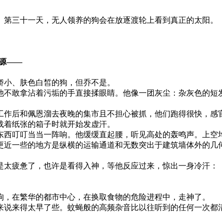
。第三十一天，无人领养的狗会在放逐渡轮上看到真正的太阳。
​​​—
娇小、肤色白皙的狗，但乔不是。
他不敢拿沾着污垢的手直接揉眼睛。他像一团灰尘：杂灰色的短
工作后和佩恩溜去夜晚的集市且不担心被抓，他们跑得很快，感
载着纸张的箱子时就开始发虚汗。
东西叮叮当当一阵响。他缓缓直起腰，听见高处的轰鸣声。上空
更近一些的地方是纵横的运输通道和无数突出于建筑墙体外的几
是太疲惫了，也许是看得入神，等他反应过来，惊出一身冷汗：
狗，在繁华的都市中心，在换取食物的危险进程中，走神了。
来说来得太早了些。蚊蝇般的高频杂音比以往听到的任何一次都