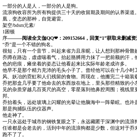
一部分的人是人，一部分的人是狗。
流浪狗收容所为所有狗提供三十天的收留期及期间的认养渠道
凰，变态的那种，自觉避雷。
架空/bdsm元素/
1困顿
序
———阅读全文伽QQ❤：209152664，回复“1”获取未删减资源—​
“乔”是一个不错的狗名。
很短，只有一个音节，叫起来省力且亲昵，让人想到那种骨骼
乔蹲在路边，虚虚喘着气，抬起胳膊用力抹了一把前额的汗，
色的疤痕，瘫坐着的姿态让他看起来比实际年龄老成许多。
他早不是那个精力充沛的毛头小子了。曾经他可以在十几小时
风、妖冶的霓虹和人们残留的食物。而现在，他搬完二十箱装
乔把那盒几乎要了他命去的东西放在地上，里头那些精致的小
见的杂质穿越几百英尺的高空，零星落到他鼻腔周围；视线里
邦。
乔抬着头，远处玻璃上闪耀的光晕让他脑海中一阵晕眩。也许
那是拘捕队伍的仪器声。
他走神了。
一只永远处于城市的钢铁复眼之下，永远藏匿于深渊中的流浪
任谁都是会老去的，活到中年的流浪狗都是少数，但这对于乔
跑不了了。