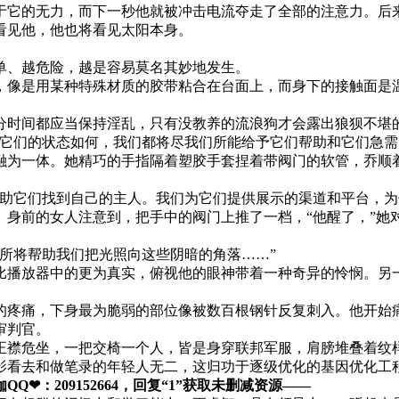
于它的无力，而下一秒他就被冲击电流夺走了全部的注意力。后
看见他，他也将看见太阳本身。
单、越危险，越是容易莫名其妙地发生。
，像是用某种特殊材质的胶带粘合在台面上，而身下的接触面是
分时间都应当保持淫乱，只有没教养的流浪狗才会露出狼狈不堪
论它们的状态如何，我们都将尽我们所能给予它们帮助和它们急需
融为一体。她精巧的手指隔着塑胶手套捏着带阀门的软管，乔顺
帮助它们找到自己的主人。我们为它们提供展示的渠道和平台，为
身前的女人注意到，把手中的阀门上推了一档，“他醒了，”她
所将帮助我们把光照向这些阴暗的角落……”
比播放器中的更为真实，俯视他的眼神带着一种奇异的怜悯。另
的疼痛，下身最为脆弱的部位像被数百根钢针反复刺入。他开始
审判官。
正襟危坐，一把交椅一个人，皆是身穿联邦军服，肩膀堆叠着纹
影看去和做笔录的年轻人无二，这归功于逐级优化的基因优化工
❤：209152664，回复“1”获取未删减资源—​​​​—