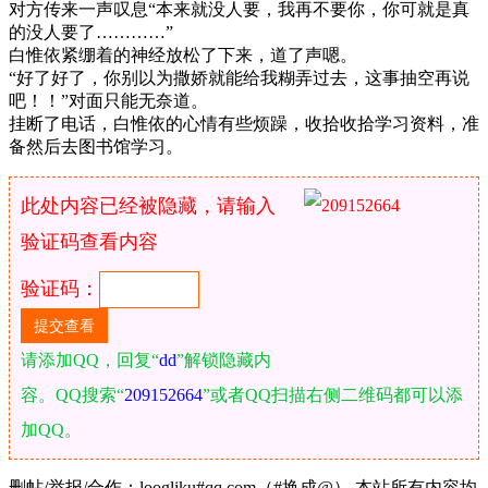
对方传来一声叹息“本来就没人要，我再不要你，你可就是真
的没人要了…………”
白惟依紧绷着的神经放松了下来，道了声嗯。
“好了好了，你别以为撒娇就能给我糊弄过去，这事抽空再说
吧！！”对面只能无奈道。
挂断了电话，白惟依的心情有些烦躁，收拾收拾学习资料，准
备然后去图书馆学习。
此处内容已经被隐藏，请输入
验证码查看内容
验证码：
请添加QQ，回复“
dd
”解锁隐藏内
容。QQ搜索“
209152664
”或者QQ扫描右侧二维码都可以添
加QQ。
删帖/举报/合作：loogliku#qq.com（#换成@） 本站所有内容均