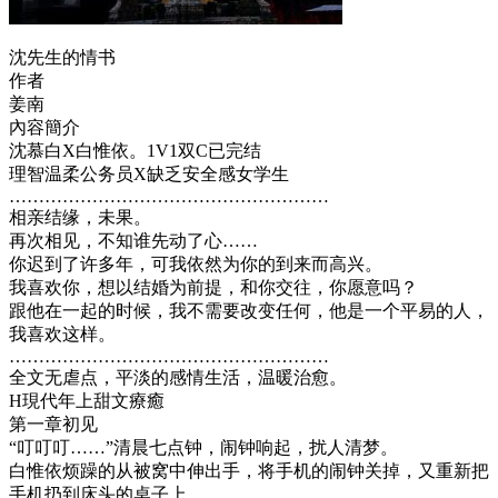
沈先生的情书
作者
姜南
內容簡介
沈慕白X白惟依。1V1双C已完结
理智温柔公务员X缺乏安全感女学生
………………………………………………
相亲结缘，未果。
再次相见，不知谁先动了心……
你迟到了许多年，可我依然为你的到来而高兴。
我喜欢你，想以结婚为前提，和你交往，你愿意吗？
跟他在一起的时候，我不需要改变任何，他是一个平易的人，
我喜欢这样。
………………………………………………
全文无虐点，平淡的感情生活，温暖治愈。
H現代年上甜文療癒
第一章初见
“叮叮叮……”清晨七点钟，闹钟响起，扰人清梦。
白惟依烦躁的从被窝中伸出手，将手机的闹钟关掉，又重新把
手机扔到床头的桌子上。