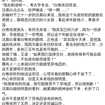
研？”他问道。
“现在刚读研一，考古学专业。”白惟依回答道。
沈慕白点点头，轻声喃道：“研一啊……”
的确对于三十一岁的沈慕白来说，面前这个头发软软的披散在
肩膀上，眼睛忽闪忽闪的小女孩，看起来年龄很小，青春洋
溢。
白惟依摇摇头，有些无奈道：“我其实已经25岁，因为一些原
因，导致我走了一些弯路，所以这个年龄还在读研一。”
沈慕白看着白惟依的眼睛，正色道：“其实我今天来，是想真
诚的告诉你，我因为最近有任职安排，要去别的地方工作，少
则两年，多则三五年也是有可能的……”
他顿了顿，又道：“如果我们选择交往，就很有很有可能会面
临异地恋，不知道你能否接受？”
哪有人一上来就问对方能接受异地恋的，
这不是摆明不想相亲。
白惟依听到他说这些话，心理吊着的那颗心终于放下了，
内心有些窃喜，但是又未表现的很明显。
“很感谢你的坦诚，我可能接受不了异地恋，所以很抱歉！”
沈慕白能很明显的看到，她紧绷的精神放松下来，长舒了口
气。
这并不是接受不了异地恋该有的神态。
白惟依想了又想，决定还是坦诚以待，