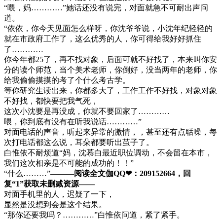
“喂，妈…………”她话还没有说完，对面就急不可耐出声问
道。
“依依，你今天见面怎么样呀，你沈爷爷说，小沈年纪轻轻的
就在市政府工作了，这么优秀的人，你可得给我好好抓住
了…………
你今年都25了，再不找对象，后面可就不好找了，本来叫你安
分的读个师范，当个美术老师，你倒好，没当两年的老师，你
给我偷偷摸摸的考了个什么考古学。
等你研究生读出来，你都多大了，工作工作不好找，对象对象
不好找，都快要把我气死，
这次小沈要是再没成，你就不要回家了…………
喂，你到底有没有在听我说话…………”
对面电话的声音，听起来异常的激情，，甚至还有点聒噪，每
次打电话都这么说，耳朵都要听出茧子了。
白惟依不耐烦道“妈，沈慕白最近职位调动，不会留在本市，
我们这次相亲是不可能的成功的！！”
“什么………”
———阅读全文伽QQ❤：209152664，回
复“1”获取未删减资源—​​​​—
对面手机里的人，迟疑了一下，
显然是没想到会是这个结果。
“那你还要我吗？…………”白惟依问道，紧了紧手。