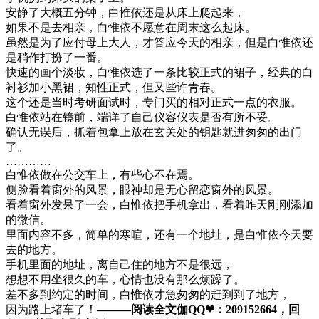
安静了大概五分钟，白惟依还是从床上爬起来，
如果不是去相亲，白惟依不愿意在周末这么起床。
虽然是为了应付母上大人，才答应今天的相亲，但是白惟依还
是稍作打扮了一番。
快速的画个淡妆，白惟依选了一条比较正式的裙子，经典的白
衬衫加小黑裙，知性正式，但又些许青春。
这个还是当时考研面试时，专门买的相对正式一点的衣服。
白惟依站在镜前，端详了自己仪容仪表是否有所不妥。
确认无误后，抓着包拿上放在玄关处的钥匙就进匆匆的出门
了。
…………
白惟依做在公交车上，有些心不在焉。
侧脸看着窗外的风景，眼神却是无心留恋窗外的风景。
看着窗外发呆了一会，白惟依把手机拿出，看着昨天刚刚添加
的微信。
里面内容不多，简单的寒暄，还有一个地址，是白惟依今天要
去的地方。
手机里面的地址，离自己住的地方不是很远，
想想不用坐很久的车，心情也没有那么烦躁了。
差不多到约定的时间，白惟依才急匆匆的赶到到了地方，
因为路上堵车了！
———阅读全文伽QQ❤：209152664，回