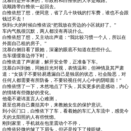
沈慕白是开车来的，市政府和白惟依的大学是顺路。
说顺路带白惟依一起回去。
白惟依想了想，便同意，省了几十块钱的打车费，谁也不会跟
钱过不去！
快到c大的时候白惟依说“把我放在旁边的小区就好了。”
车内气氛很沉默，两人都没有再说什么。
白惟依想了想，又主动出声道：“我比较习惯一个人，所以在
外面自己租的房子。”
沈慕白侧目看了眼她，深邃的眼底不知道在想些什么。
当车缓缓靠边停下时，
白惟依道了声谢谢，解开安全带，正准备下车。
沈慕白叫到她，同她目光对视，表情温和，但神情及其严肃
道：“女孩子不要轻易透漏自己是独居的状态，社会险恶，对
任何人都需要有所防备，不要轻视任何人心中的阴暗面！”
白惟依愣了一下，木然地点了下头，其实更多的是感动，内心
的情绪有些微妙的变化。
他毫不避讳直言人心难测，
甚至也将自己囊括其中，来教她女生的保护意识。
到小区门口，白惟依下了车，看着她的车汇入车流中，感觉今
天的太阳照的人有些恍惚。
刚到家里，手机就在包里震动个不停，
白惟依轻微的皱了下眉头，但还是按下了接听键。