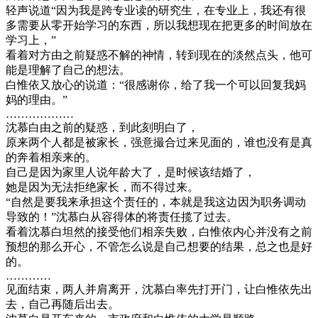
轻声说道“因为我是跨专业读的研究生，在专业上，我还有很
多需要从零开始学习的东西，所以我想现在把更多的时间放在
学习上，”
看着对方由之前疑惑不解的神情，转到现在的淡然点头，他可
能是理解了自己的想法。
白惟依又放心的说道：“很感谢你，给了我一个可以回复我妈
妈的理由。”
………………
沈慕白由之前的疑惑，到此刻明白了，
原来两个人都是被家长，强意撮合过来见面的，谁也没有是真
的奔着相亲来的。
自己是因为家里人说年龄大了，是时候该结婚了，
她是因为无法拒绝家长，而不得过来。
“自然是要我来承担这个责任的，本就是我这边因为职务调动
导致的！”沈慕白从容得体的将责任揽了过去。
看着沈慕白坦然的接受他们相亲失败，白惟依内心并没有之前
预想的那么开心，不管怎么说是自己想要的结果，总之也是好
的。
…………
见面结束，两人并肩离开，沈慕白率先打开门，让白惟依先出
去，自己再随后出去。