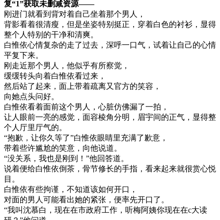
复“1”获取未删减资源—​​​​—
刚进门就看到背对着自己坐着那个男人，
背影看着很清瘦，但是坐姿特别挺正，穿着白色的衬衫，显得
整个人特别的干净和清爽。
白惟依心情复杂的走了过去，深呼一口气，试着让自己的心情
平复下来。
刚走近那个男人，他似乎有所察觉，
缓缓转头向着白惟依看过来，
然后站了起来，面上带着疏离又官方的笑容，
向她点头问好。
白惟依看着面前这个男人，心脏仿佛漏了一拍，
让人眼前一亮的感觉，面容棱角分明，眉宇间的正气，显得整
个人厅里厅气的。
“抱歉，让你久等了”白惟依眼睛里充满了歉意，
带着些许尴尬的笑意，向他说道。
“没关系，我也是刚到！”他回答道。
说着便给白惟依倒茶，骨节修长的手指，看来起来就很赏心悦
目。
白惟依有些拘谨，不知道该如何开口，
对面的男人可能看出她的紧张，便率先开口了。
“我叫沈慕白，现在在市政府工作，听梅阿姨你现在在c大读