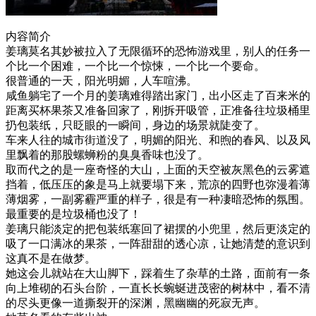
内容简介
姜璃莫名其妙被拉入了无限循环的恐怖游戏里，别人的任务一
个比一个困难，一个比一个惊悚，一个比一个要命。
很普通的一天，阳光明媚，人车喧沸。
咸鱼躺宅了一个月的姜璃难得踏出家门，出小区走了百来米的
距离买杯果茶又准备回家了，刚拆开吸管，正准备往垃圾桶里
扔包装纸，只眨眼的一瞬间，身边的场景就陡变了。
车来人往的城市街道没了，明媚的阳光、和煦的春风、以及风
里飘着的那股螺蛳粉的臭臭香味也没了。
取而代之的是一座奇怪的大山，上面的天空被灰黑色的云雾遮
挡着，低压压的象是马上就要塌下来，荒凉的四野也弥漫着薄
薄烟雾，一副雾霾严重的样子，很是有一种凄暗恐怖的氛围。
最重要的是垃圾桶也没了！
姜璃只能淡定的把包装纸塞回了裙摆的小兜里，然后更淡定的
吸了一口满冰的果茶，一阵甜甜的透心凉，让她清楚的意识到
这真不是在做梦。
她这会儿就站在大山脚下，踩着生了杂草的土路，面前有一条
向上堆砌的石头台阶，一直长长蜿蜒进茂密的树林中，看不清
的尽头更像一道撕裂开的深渊，黑幽幽的死寂无声。