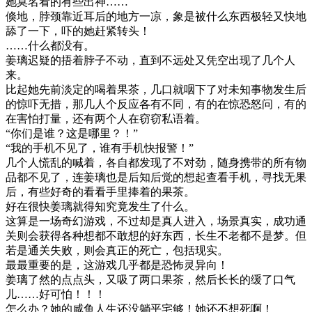
她莫名看的有些出神……
倏地，脖颈靠近耳后的地方一凉，象是被什么东西极轻又快地
舔了一下，吓的她赶紧转头！
……什么都没有。
姜璃迟疑的捂着脖子不动，直到不远处又凭空出现了几个人
来。
比起她先前淡定的喝着果茶，几口就咽下了对未知事物发生后
的惊吓无措，那几人个反应各有不同，有的在惊恐怒问，有的
在害怕打量，还有两个人在窃窃私语着。
“你们是谁？这是哪里？！”
“我的手机不见了，谁有手机快报警！”
几个人慌乱的喊着，各自都发现了不对劲，随身携带的所有物
品都不见了，连姜璃也是后知后觉的想起查看手机，寻找无果
后，有些好奇的看看手里捧着的果茶。
好在很快姜璃就得知究竟发生了什么。
这算是一场奇幻游戏，不过却是真人进入，场景真实，成功通
关则会获得各种想都不敢想的好东西，长生不老都不是梦。但
若是通关失败，则会真正的死亡，包括现实。
最最重要的是，这游戏几乎都是恐怖灵异向！
姜璃了然的点点头，又吸了两口果茶，然后长长的缓了口气
儿……好可怕！！！
怎么办？她的咸鱼人生还没躺平宅够！她还不想死啊！