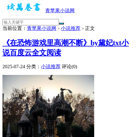
青苹果小说网
当前位置：
青苹果小说网
小说推荐
正文
>
>
《在恐怖游戏里高潮不断》by黛妃txt小
说百度云全文阅读
2025-07-24
分类：
小说推荐
评论(0)