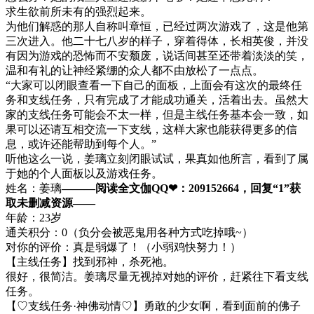
求生欲前所未有的强烈起来。
为他们解惑的那人自称叫章恒，已经过两次游戏了，这是他第
三次进入。他二十七八岁的样子，穿着得体，长相英俊，并没
有因为游戏的恐怖而不安颓废，说话间甚至还带着淡淡的笑，
温和有礼的让神经紧绷的众人都不由放松了一点点。
“大家可以闭眼查看一下自己的面板，上面会有这次的最终任
务和支线任务，只有完成了才能成功通关，活着出去。虽然大
家的支线任务可能会不太一样，但是主线任务基本会一致，如
果可以还请互相交流一下支线，这样大家也能获得更多的信
息，或许还能帮助到每个人。”
听他这么一说，姜璃立刻闭眼试试，果真如他所言，看到了属
于她的个人面板以及游戏任务。
姓名：姜璃
———阅读全文伽QQ❤：209152664，回复“1”获
取未删减资源—​​​​—
年龄：23岁
通关积分：0（负分会被恶鬼用各种方式吃掉哦~）
对你的评价：真是弱爆了！（小弱鸡快努力！）
【主线任务】找到邪神，杀死祂。
很好，很简洁。姜璃尽量无视掉对她的评价，赶紧往下看支线
任务。
【♡支线任务·神佛动情♡】勇敢的少女啊，看到面前的佛子