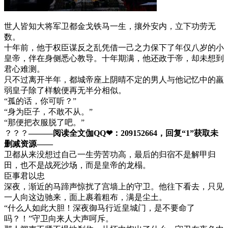
世人皆知大将军卫都金戈铁马一生，攘外安内，立下功劳无
数。
十年前，他于权臣谋反之乱凭借一己之力保下了年仅八岁的小
皇帝，伴在身侧悉心教导。十年期满，他还政于帝，却未想到
君心难测。
只不过离开半年，都城帝座上阴晴不定的男人与他记忆中的羸
弱皇子除了样貌便再无半分相似。
“孤的话，你可听？”
“身为臣子，不敢不从。”
“那便把衣服脱了吧。”
？？？
———阅读全文伽QQ❤：209152664，回复“1”获取未
删减资源—​​​​—
卫都从来没想过自己一生劳苦功高，最后的归宿不是解甲归
田，也不是战死沙场，而是皇帝的龙榻。
臣事君以忠
深夜，渐近的马蹄声惊扰了宫墙上的守卫。他往下看去，只见
一人向这边驰来，面上裹着粗布，满是尘土。
“什么人如此大胆！深夜御马行近皇城门，是不要命了
吗？！”守卫向来人大声呵斥。