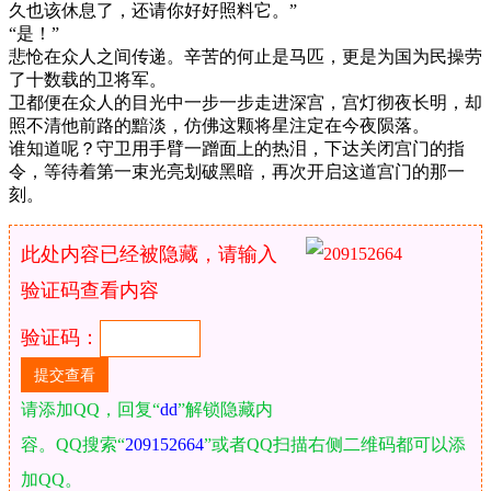
久也该休息了，还请你好好照料它。”
“是！”
悲怆在众人之间传递。辛苦的何止是马匹，更是为国为民操劳
了十数载的卫将军。
卫都便在众人的目光中一步一步走进深宫，宫灯彻夜长明，却
照不清他前路的黯淡，仿佛这颗将星注定在今夜陨落。
谁知道呢？守卫用手臂一蹭面上的热泪，下达关闭宫门的指
令，等待着第一束光亮划破黑暗，再次开启这道宫门的那一
刻。
此处内容已经被隐藏，请输入
验证码查看内容
验证码：
请添加QQ，回复“
dd
”解锁隐藏内
容。QQ搜索“
209152664
”或者QQ扫描右侧二维码都可以添
加QQ。