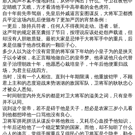
那人闻声不紧不慢地刹住，从怀中掏出了什么。守卫在夜色中
定睛瞧了又瞧，方才看清他手中高举着的金色虎符。
自十年前先帝驾崩，先皇后外戚逼宫妄图谋反，大将军卫都携
兵平定这场内乱后便颁布了更加严厉的宵禁条例：
一更后，除持兵符者，任何人不得夜间走动。违者，斩。
这严苛的规定甚至囊括了节日，按理说应该处处怨声载道，但
却没有人胆敢质疑。最初大家是忌惮于大将军手中的重兵，后
来是信服于他赤忱着的一颗臣子心。
多少人以为这个没有背景的将军保下年幼的小皇子为的是挟天
子以令诸侯，名正言顺地做自己的皇帝梦。他承诺他只会代替
皇子治理朝政十年，他愿悉心栽培皇子，十年后他便重归战
场，为君主征战四方。
当时，没有一个人相信。直到十年期限满，他重披铠甲，不顾
君上主和的态度迎战来势汹汹的敌国军队，卫将军的耿耿忠心
才被众人悉知。
一时间朝堂内外充斥的都是对卫大将军的溢美之词，只有皇帝
并不认同。
说到这个皇帝，若不是碍于他是天子，想必是农家三岁小儿看
到他都想啐他一口骂他没有良心。
卫将军拼死拼活从谋反中将他救出，又耗尽心血授予他知识，
十年后还给他了一个稳定繁荣的国家。而他，却不知听了什么
小人的谗言，觉得手握重兵又得民心的卫将军是个隐患，勒令