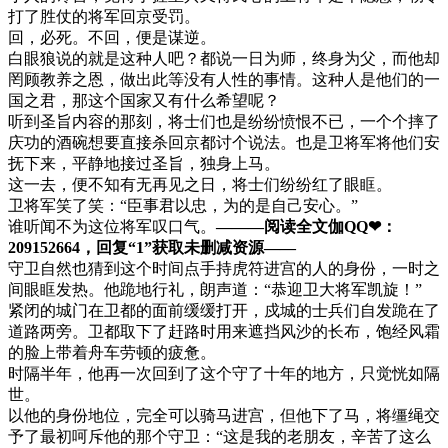
打了胜仗的将军回京受罚。
回，必死。不回，便是谋逆。
白眼狼说的就是这种人吧？都说一日为师，终身为父，而他却
罔顾教养之恩，做出此等没有人性的事情。这种人是他们的一
国之君，那这个国家又有什么希望呢？
听到圣旨内容的那刻，将士们也是纷纷愤恨不已，一个个摔了
庆功的酒碗想要直接杀回京都讨个说法。也是卫将军将他们安
抚下来，平静地接过圣旨，独身上马。
这一去，便不知有无再见之日，将士们纷纷红了眼眶。
卫将军笑了笑：“臣事君以忠，为的是自己安心。”
谁听闻不为这位将军叹口气。
———阅读全文伽QQ❤：
209152664，回复“1”获取未删减资源—​​​​—
守卫自然也猜到这个时间点手持虎符进宫的人的身份，一时之
间眼眶发热。他跪地行礼，朗声道：“恭迎卫大将军凯旋！”
紧闭的城门在卫都的面前缓缓打开，戍城的士兵们自发跪在了
道路两旁。卫都取下了赶路时用来遮挡风沙的长布，饱经风霜
的脸上带着舟车劳顿的疲惫。
时隔半年，他再一次回到了这个守了十年的地方，只觉恍如隔
世。
以他的身份地位，完全可以骑马进宫，但他下了马，将缰绳交
予了最初呵斥他的那个守卫：“这是我的老朋友，辛苦了这么