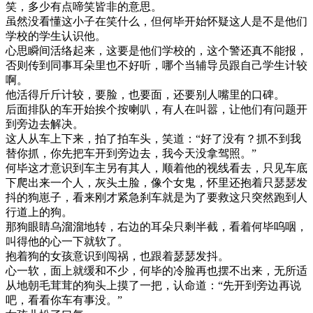
笑，多少有点啼笑皆非的意思。
虽然没看懂这小子在笑什么，但何毕开始怀疑这人是不是他们
学校的学生认识他。
心思瞬间活络起来，这要是他们学校的，这个警还真不能报，
否则传到同事耳朵里也不好听，哪个当辅导员跟自己学生计较
啊。
他活得斤斤计较，要脸，也要面，还要别人嘴里的口碑。
后面排队的车开始挨个按喇叭，有人在叫嚣，让他们有问题开
到旁边去解决。
这人从车上下来，拍了拍车头，笑道：“好了没有？抓不到我
替你抓，你先把车开到旁边去，我今天没拿驾照。”
何毕这才意识到车主另有其人，顺着他的视线看去，只见车底
下爬出来一个人，灰头土脸，像个女鬼，怀里还抱着只瑟瑟发
抖的狗崽子，看来刚才紧急刹车就是为了要救这只突然跑到人
行道上的狗。
那狗眼睛乌溜溜地转，右边的耳朵只剩半截，看着何毕呜咽，
叫得他的心一下就软了。
抱着狗的女孩意识到闯祸，也跟着瑟瑟发抖。
心一软，面上就缓和不少，何毕的冷脸再也摆不出来，无所适
从地朝毛茸茸的狗头上摸了一把，认命道：“先开到旁边再说
吧，看看你车有事没。”