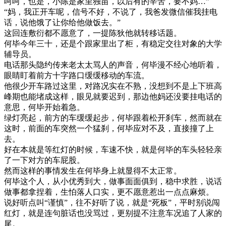
呵呵，也是，小陈是家里独苗，以后有的辛苦，要不妈…”
“妈，我正开车呢，信号不好，不说了，我爸发微信催我挂电
话，说他饿了让你给他做饭去。”
这回连敷衍都不愿意了，一提陈狄他就转移话题。
何毕今年三十，还是个跟家里出了柜，有稳定交往对象的大学
辅导员。
电话那头隐约传来老太太骂人的声音，何毕漫不经心地听着，
眼睛盯着前方十字路口缓缓移动的车流。
他很少开车路过这里，对路况实在不熟，没想到不是上下班高
峰期也能堵成这样，眼见就要迟到，那边他妈还没要挂电话的
意思，何毕开始着急。
绿灯亮起，前方的车缓缓起步，何毕跟着松开刹车，然而就在
这时，前面的车突然一个猛刹，何毕应对不及，直接撞了上
去。
好在本就是等红灯的时候，车速不快，就是何毕的车头轻轻亲
了一下对方的车屁股。
然而这样的事情发生在何毕身上就显得不太正常。
何毕这个人，从小优秀到大，做事面面俱到，稳中求胜，说话
做事都拿捏着，生怕落人口实，更不愿意惹出一点点麻烦。
说好听点叫“谨慎”，往不好听了说，就是“死板”，平时别说闯
红灯，就是连句脏话也没骂过，更别提不注意车况追了人家的
尾。