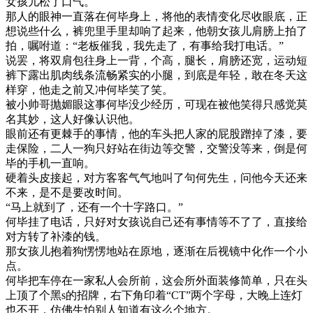
女孩儿松了口气。
那人的眼神一直落在何毕身上，将他的表情变化尽收眼底，正
想说些什么，裤兜里手里却响了起来，他朝女孩儿肩膀上拍了
拍，嘱咐道：“老板催我，我先走了，有事给我打电话。”
说罢，将双肩包往身上一背，个高，腿长，肩膀还宽，运动短
裤下露出肌肉线条流畅紧实的小腿，到底是年轻，敢在冬天这
样穿，他走之前又冲何毕笑了笑。
被小帅哥抛媚眼这事何毕没少经历，可现在被他笑得只感觉莫
名其妙，这人好像认识他。
眼前还有更棘手的事情，他的车头把人家的屁股蹭掉了漆，要
走保险，二人一狗只好站在街边等交警，交警没等来，倒是何
毕的手机一直响。
硬着头皮接起，对方客客气气地叫了句何先生，问他今天还来
不来，是不是要改时间。
“马上就到了，还有一个十字路口。”
何毕挂了电话，只好对女孩说自己还有事情等不了了，直接给
对方转了补漆的钱。
那女孩儿抱着狗愣愣地站在原地，逐渐在后视镜中化作一个小
点。
何毕把车停在一家私人会所前，这会所外面装修简单，只在头
上顶了个黑s的招牌，右下角印着“CT”两个字母，大晚上连灯
也不开，仿佛生怕别人知道有这么个地方。