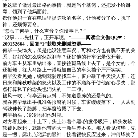
他这辈子做过最出格的事情，就是当个基佬，还把发小给掰
弯，领到了他妈面前。
都怪他妈一直在电话里提陈狄的名字，让他被分了心，扰了
神，还烦得要命。
“怎么了何毕，什么声音？你没事吧？”
“没事……先挂了，正开车呢。”
———阅读全文伽QQ❤：
209152664，回复“1”获取未删减资源—​​​​—
何毕一头恼火，虽是他没注意车况，可和对方也有脱不开的关
系，好好的怎么突然踩刹车？还好他的行车记录仪开着。
前方车主从车里钻出来，直接往斑马线上去了，是个女的，个
还挺矮，往大马路上一蹲就被自己的车头挡个严严实实。
何毕没看见她，绕到驾驶座找车主，窗户敲了半天没人开，连
日来和陈狄吵架的怒火以及工作的不顺终于使他耐心尽失，那
点打算私了的念头也消失的一干二净。
被风一吹，何毕还有点抖，不知道是冻的还是气的。
就在何毕拿出手机准备报警的时候，车窗缓缓落下，一人从副
驾驶伸长了胳膊，把车窗给摁了下去。
何毕抬头，冷冷地和他对视。
对方看起来二十上下，头上带着个黑s的发带吸汗，碎头发软
软被风吹起，就跟他带的大一新生差不多。那人看见何毕，先
是一愣，露出点诧异的眼神，接着很快反应过来，冲何毕笑了