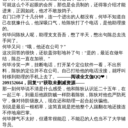
可就这么个不起眼的会所，那也是会员制的，还得靠介绍才能
进来，正因如此，他才不敢放鸽子。
在门口停了十几分钟，连一个进出的人都没有，何毕不知道自
己在犹豫什么，他深吸口气，给陈狄打了个电话，是他助理接
的。
何毕问陈狄人呢，助理支支吾吾，憋了半天，憋出句陈总去洗
手间了。
何毕又问：“哦，他还在公司？”
这次回答的很快，还欲盖弥彰地补了句：“是的，最近在做年
结，陈总一直在加班。”
何毕冷笑一声，挂断电话，打开某个定位软件一看，不出所
料，陈狄的定位并不在公司。自己打给他的电话没接，就呼叫
转移到助理的手机上去了。
———阅读全文伽QQ❤：
209152664，回复“1”获取未删减资源—​​​​—
那一刻何毕说不清是什么感受，他和陈狄认识近二十五年，在
一起三年，到最后他跟防贼一样防着陈狄，陈狄对他也严防死
守，像对待阶级敌人，现在还和助理一起合起伙骗他。
别说是最后一根稻草，这简直就是把他整个人踹翻在地还接连
不停地扇巴掌。
何毕脾气不太好，但通常很能忍，不能忍的人也当不了大学辅
导员。