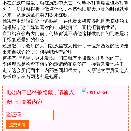
不在沉默中爆发，就在沉默中灭亡，何毕不打算爆发也不打算
灭亡，所以就得折中做点什么，不然他怕哪天睡觉的时候就坐
起来，从厨房拿把菜刀砍死陈狄。
他决定主动踏进这个诡秘的，在他看来极度混乱且无底线的未
知领域，这个陈狄喜欢的，却被何毕一直抗拒着的世界。
直到站在会所大门前，何毕都说不清他这样做的目的到底是出
于报复还是别的什么。
还没敲门，会所的大门就从里被人推开，一位穿西装的接待走
出来自我介绍，让何毕喊他李经理。
何毕有些诧异，这才发现正门口就有个摄像头正对他的车。
李经理先是检查了何毕的邀请函和身份证，接着又带他往里
走，这会所门面小，内部空间却很大，二人穿过大厅后又进入
条长廊，左右两边都是包厢。
此处内容已经被隐藏，请输入
验证码查看内容
验证码：