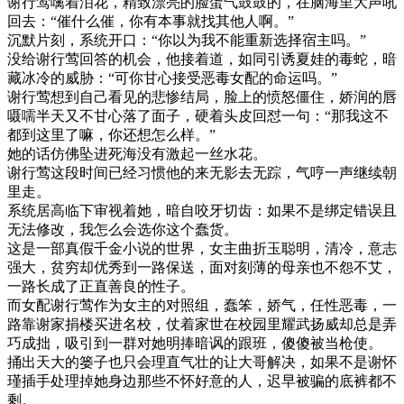
谢行莺噙着泪花，精致漂亮的脸蛋气鼓鼓的，在脑海里大声吼
回去：“催什么催，你有本事就找其他人啊。”
沉默片刻，系统开口：“你以为我不能重新选择宿主吗。”
没给谢行莺回答的机会，他接着道，如同引诱夏娃的毒蛇，暗
藏冰冷的威胁：“可你甘心接受恶毒女配的命运吗。”
谢行莺想到自己看见的悲惨结局，脸上的愤怒僵住，娇润的唇
嗫嚅半天又不甘心落了面子，硬着头皮回怼一句：“那我这不
都到这里了嘛，你还想怎么样。”
她的话仿佛坠进死海没有激起一丝水花。
谢行莺这段时间已经习惯他的来无影去无踪，气哼一声继续朝
里走。
系统居高临下审视着她，暗自咬牙切齿：如果不是绑定错误且
无法修改，我怎么会选你这个蠢货。
这是一部真假千金小说的世界，女主曲折玉聪明，清冷，意志
强大，贫穷却优秀到一路保送，面对刻薄的母亲也不怨不艾，
一路长成了正直善良的性子。
而女配谢行莺作为女主的对照组，蠢笨，娇气，任性恶毒，一
路靠谢家捐楼买进名校，仗着家世在校园里耀武扬威却总是弄
巧成拙，吸引到一群对她明捧暗讽的跟班，傻傻被当枪使。
捅出天大的篓子也只会理直气壮的让大哥解决，如果不是谢怀
瑾插手处理掉她身边那些不怀好意的人，迟早被骗的底裤都不
剩。