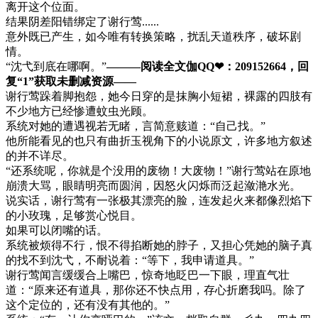
离开这个位面。
结果阴差阳错绑定了谢行莺......
意外既已产生，如今唯有转换策略，扰乱天道秩序，破坏剧
情。
“沈弋到底在哪啊。”
———阅读全文伽QQ❤：209152664，回
复“1”获取未删减资源—​​​​—
谢行莺跺着脚抱怨，她今日穿的是抹胸小短裙，裸露的四肢有
不少地方已经惨遭蚊虫光顾。
系统对她的遭遇视若无睹，言简意赅道：“自己找。”
他所能看见的也只有曲折玉视角下的小说原文，许多地方叙述
的并不详尽。
“还系统呢，你就是个没用的废物！大废物！”谢行莺站在原地
崩溃大骂，眼睛明亮而圆润，因怒火闪烁而泛起潋滟水光。
说实话，谢行莺有一张极其漂亮的脸，连发起火来都像烈焰下
的小玫瑰，足够赏心悦目。
如果可以闭嘴的话。
系统被烦得不行，恨不得掐断她的脖子，又担心凭她的脑子真
的找不到沈弋，不耐说着：“等下，我申请道具。”
谢行莺闻言缓缓合上嘴巴，惊奇地眨巴一下眼，理直气壮
道：“原来还有道具，那你还不快点用，存心折磨我吗。除了
这个定位的，还有没有其他的。”