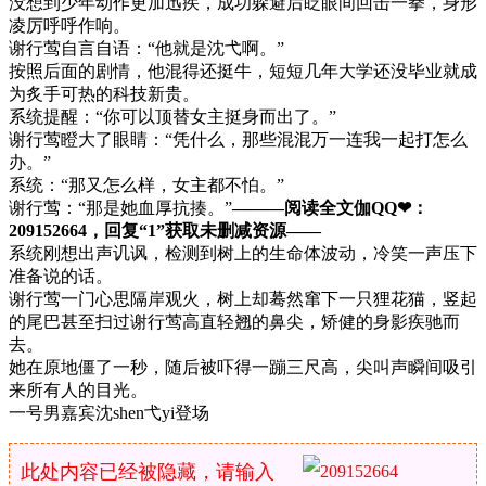
没想到少年动作更加迅疾，成功躲避后眨眼间回击一拳，身形
凌厉呼呼作响。
谢行莺自言自语：“他就是沈弋啊。”
按照后面的剧情，他混得还挺牛，短短几年大学还没毕业就成
为炙手可热的科技新贵。
系统提醒：“你可以顶替女主挺身而出了。”
谢行莺瞪大了眼睛：“凭什么，那些混混万一连我一起打怎么
办。”
系统：“那又怎么样，女主都不怕。”
谢行莺：“那是她血厚抗揍。”
———阅读全文伽QQ❤：
209152664，回复“1”获取未删减资源—​​​​—
系统刚想出声讥讽，检测到树上的生命体波动，冷笑一声压下
准备说的话。
谢行莺一门心思隔岸观火，树上却蓦然窜下一只狸花猫，竖起
的尾巴甚至扫过谢行莺高直轻翘的鼻尖，矫健的身影疾驰而
去。
她在原地僵了一秒，随后被吓得一蹦三尺高，尖叫声瞬间吸引
来所有人的目光。
一号男嘉宾沈shen弋yi登场
此处内容已经被隐藏，请输入