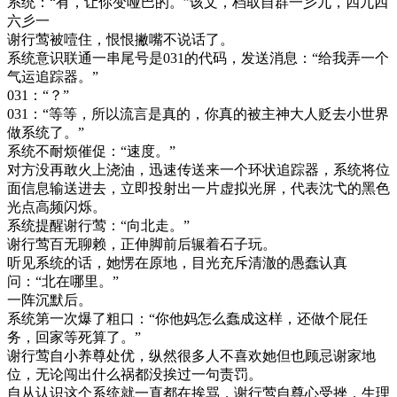
系统：“有，让你变哑巴的。”该文，档取自群一彡九，四九四
六彡一
谢行莺被噎住，恨恨撇嘴不说话了。
系统意识联通一串尾号是031的代码，发送消息：“给我弄一个
气运追踪器。”
031：“？”
031：“等等，所以流言是真的，你真的被主神大人贬去小世界
做系统了。”
系统不耐烦催促：“速度。”
对方没再敢火上浇油，迅速传送来一个环状追踪器，系统将位
面信息输送进去，立即投射出一片虚拟光屏，代表沈弋的黑色
光点高频闪烁。
系统提醒谢行莺：“向北走。”
谢行莺百无聊赖，正伸脚前后辗着石子玩。
听见系统的话，她愣在原地，目光充斥清澈的愚蠢认真
问：“北在哪里。”
一阵沉默后。
系统第一次爆了粗口：“你他妈怎么蠢成这样，还做个屁任
务，回家等死算了。”
谢行莺自小养尊处优，纵然很多人不喜欢她但也顾忌谢家地
位，无论闯出什么祸都没挨过一句责罚。
自从认识这个系统就一直都在挨骂，谢行莺自尊心受挫，生理