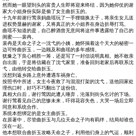
然而她一眼望到头的富贵人生即将迎来终结，因为她仰仗的谢
家大小姐身份实际是偷了女主曲折玉的。
十九年前谢行莺亲妈曲瑶玩了一手狸猫换太子，将亲生女儿送
进权势显赫的谢家，又将真正的大小姐养在身边折辱打骂。
曲瑶不知道的是，自己醉酒曾无意间将这件事透露给了自己的
闺蜜——裴冉。
裴冉是天命之子之一沈弋的小姨，她怀揣着这个天大的秘密一
边可怜曲折玉，一边顾及和曲瑶的多年感情。
犹豫之下良心稍胜一筹，还是写了一封信说明真相。她不敢亲
自出面，于是将信藏在了沈弋家里，准备回到老家后再联系沈
弋，由他转交给曲折玉。
没想到返乡路上意外遭遇车祸身亡。
按照书中所述，女主今夜救了与混混打架的沈弋，送他回家处
理伤口时，好巧不巧翻出了这份信。
真相大白后，谢行莺因此遭人唾弃，沦落到街头乞讨的下场。
谢行莺看见自己的悲惨未来，吓得花容失色，大哭一场后立即
同意和系统合作。
系统本想绑定的是女主曲折玉。
在原著中，尽管曲折玉与几位天命之子均有羁绊，结局却谁也
没在一起。
他本想联合曲折玉攻略天命之子，利用他们身上的气运，顺利