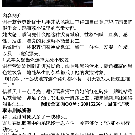
內容簡介
谢行莺养尊处优十几年才从系统口中得知自己竟是鸠占鹊巢的
假千金，玛丽苏小说里的恶毒女配。
她大怒，质问凭什么她这种没有城府、性格细腻、直爽、感
性、活泼、漂亮的女孩就不能当女主。
系统嗤笑，将形容词替换成蠢笨、娇气、任性、爱哭、作精、
以及......确实漂亮。
1.恶毒女配当然选择见死不救啦
谢行莺骂骂咧咧走进贫民窟，雨后积累的污水，墙角裸露的黑
色垃圾袋，地缝丛生的杂草都成了她的发泄对象。
“啊好疼，什么破地方连个路灯都不装，明天就找人把这里推
了。”
借着天上一点月光，谢行莺看清绊倒她的红色砖头，踉跄站稳
后扶着墙，卯足了劲，发泄般一脚踢上去，结果撞到脚趾疼得
泪眼汪汪。
———阅读全文伽QQ❤：209152664，回复“1”获
取未删减资源—​​​​—
得，发泄对象又多了一块砖头。
寄居在她脑海中的系统终于忍不住，冷声催促：“你能不能行
动快点。”