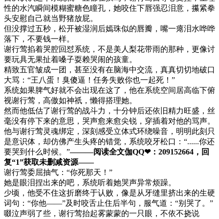
性的水汽瞬间模糊蜜糖色瞳孔，她咬住下唇强忍泪意，攥紧拳
头安慰自己就当野猪放屁。
但没撑过五秒，松开被湿润后嫣珠似的唇瓣，嘴一瘪泪水哗哗
落下，不要钱一样。
谢行莺掐着哭腔回怼系统，不是美人梨花带雨的那种，更像讨
要玩具无果扯着嗓子耍赖哭闹的孩童。
精致五官皱成一团，甚至没有在脑海中交流，真真切切地破口
大骂：“王八蛋！臭傻逼！任务失败你也一起死！”
系统如果脾气好就不会出现在这了，他在系统空间居高临下俯
视谢行莺，高傲如神祇，懒得搭理她。
然而他低估了谢行莺的战斗力，十分钟后还依旧精力旺盛，丝
毫没有停下来的意思，哭声愈来愈尖锐，穿插着对他的骂声。
他与谢行莺灵魂绑定，深刻感受立体式环绕噪音，明明此刻只
是意识体，却仿佛产生头疼的错觉，系统咬牙松口：“......你还
要哭到什么时候。”
———阅读全文伽QQ❤：209152664，回
复“1”获取未删减资源—​​​​—
谢行莺委屈抽气：“你死那天！”
她是眼泪捏出来的吧，系统听着她哭声异常烦躁。
少顷，他受不住这折磨终于认败，像是从牙缝里挤出来的生硬
词句：“你他——”及时咬舌止住后半句，服气道：“别哭了。”
啜泣声弱了些，谢行莺抬起雾蒙蒙的一只眼，不依不挠说