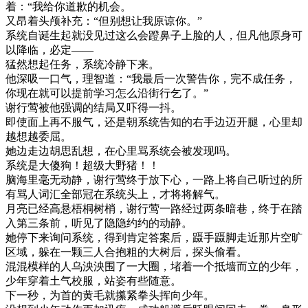
着：“我给你道歉的机会。
又昂着头颅补充：“但别想让我原谅你。”
系统自诞生起就没见过这么会蹬鼻子上脸的人，但凡他原身可
以降临，必定——
猛然想起任务，系统冷静下来。
他深吸一口气，理智道：“我最后一次警告你，完不成任务，
你现在就可以提前学习怎么沿街行乞了。”
谢行莺被他强调的结局又吓得一抖。
即使面上再不服气，还是朝系统告知的右手边迈开腿，心里却
越想越委屈。
她边走边胡思乱想，在心里骂系统会被发现吗。
系统是大傻狗！超级大野猪！！
脑海里毫无动静，谢行莺终于放下心，一路上将自己听过的所
有骂人词汇全部冠在系统头上，才将将解气。
月亮已经高悬梧桐树梢，谢行莺一路经过两条暗巷，终于在踏
入第三条前，听见了隐隐约约的动静。
她停下来询问系统，得到肯定答案后，蹑手蹑脚走近那片空旷
区域，躲在一颗三人合抱粗的大树后，探头偷看。
混混模样的人乌泱泱围了一大圈，堵着一个抵墙而立的少年，
少年穿着土气校服，站姿有些随意。
下一秒，为首的黄毛就攥紧拳头挥向少年。