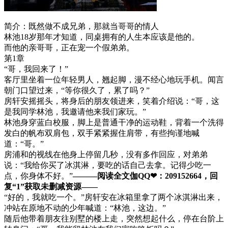
简介：既然做不成兄弟，那就当哥哥的情人
林池18岁那年才知道，同桌拥有的人生本应该是他的。
而他的亲哥哥，正在宠一个假弟弟。
第1章
“哥，我回来了！”
客厅里坐着一位年轻男人，翘起脚，漫不经心地玩手机。闻言
朝门口望过来，“等你很久了，累了吗？”
房轩安摇摇头，将身后的朋友领进来，笑着介绍说：“哥，这
是我同学林池，我邀请他来我们家玩。”
林池身穿蓝白校服，脚上是普通干净的运动鞋，背着一个洗得
发白的帆布双肩包，双手紧紧握住肩带，有些拘谨地喊
道：“哥。”
房浦和的视线在他身上停留几秒，没有多作回应，对弟弟
说：“我给你买了冰淇淋，要吃的话自己去拿。记得少吃一
点，你身体不好。”
———阅读全文伽QQ❤：209152664，回
复“1”获取未删减资源—​​​​—
“好的，我就吃一个。”房轩安在冰箱里拿了两个冰淇淋出来，
冲站在原地不动的少年喊道：“林池，这边。”
随后他带着朋友往别墅的楼上走，突然想起什么，停在台阶上