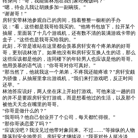
转身问：“哥，我能留林池在我们家吃晚饭吗？”
“嗯，待会儿我让胡姨多加一副碗筷。”
“谢谢哥！”
房轩安带林池参观自己的房间，指着整整一橱柜的手办
说：“看，这些都是我哥给我买的。”他将书包放下，拉开某个
抽屉，里面装了十几个游戏机，还有数不清的装满游戏卡带的
盒子，“这些也是我哥买给我的。”
此刻，不管是谁站在这里都会羡慕房轩安有个疼弟弟的好哥
哥，更别说林池了。如果他没有和房轩安互换人生的话，那么
这些应该都是他的，连同楼下的年轻男人也应该是他的哥哥。
他用羡慕的语气说：“你哥哥对你可真好。”
“那当然了，他就我这一个弟弟，不疼我还能疼谁？”房轩安颇
为骄傲，从抽屉里拿出游戏机，“我们来打游戏吧，反正时间
还早。”
林池答应说好，两人坐在床上开始打游戏。可他来这一趟的目
的并不是要跟房轩安打游戏，而是想看他过的生活，以及那个
被他天天念在嘴里的哥哥。
“你哥是做什么的？”
“我哥吗？他自己创业开了个公司，每天都忙得很。”
“那你哥谈恋爱了吗？”
“应该没吧？我没见过他带对象回来。不过……”等操纵的人物
降落到安全地带后，房轩安才继续说：“我哥对外人挺冷淡