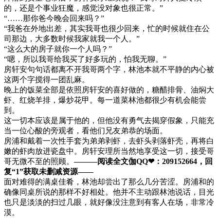
的，还是个事业狂魔，感觉没对象也很正常。”
“……那你爸今晚会回来吗？”
“我爸在外地出差，其实我哥也很少回来，忙的时候就住在公
司那边，大多数时候我家就我一个人。”
“这么大的房子就你一个人吗？”
“嗯，所以我哥给我买了好多玩的，怕我无聊。”
房轩安句句话都离不开我哥两个字，林池本就不平静的内心被
这两个字搅得一团乱麻。
晚上的饭菜全部是依照房轩安的喜好做的，糖醋排骨、油焖大
虾、红烧羊排，爆炒花甲。每一道菜林池都很少有机会能尝
到。
这一切本应该是属于他的，但他没有勇气去揭穿假象，只能充
当一位心酸的旁观者，看他们兄友弟恭的场面。
房浦和戴着一次性手套为弟弟剥虾，去虾头剥落虾壳，再将白
嫩的虾肉放进瓷盘中。房轩安理所当然地享受这一切，接受哥
哥无微不至的照顾。
———阅读全文伽QQ❤：209152664，回
复“1”获取未删减资源—​​​​—
面对难得的满桌佳肴，林池却尝出了那么几分苦涩。房浦和的
确像同桌所说的那样不好相处。他并不主动跟林池说话，目光
也只是淡淡的扫过几眼，就好像没注意到有客人在场，非常冷
漠。