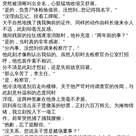
突然被清晰叫出全名，心脏猛地收缩又舒展。
"是的，负责尸体检验值班。没想到...您记得我名字。"
"没理由忘记。挂着工牌呢。"
大手自然地拽了拽我胸前的证件。同样的动作由科长做来令人
不适，此刻却毫无反感。
颈间残留的拉扯感逐渐消散时，他补充道："两年前的事？"
"是的，当时真的非常感谢。"
"分内事。没想到你调来检察厅了。"
他此刻才像刚认出我似的。虽然入职时去检察官办公室打招
呼，他也装作素不相识。
分不清是此刻才想起，还是先前故意回避。
"那么辛苦了，李主任。"
"是，检察官。"
他冷淡地道别后走向楼梯。关于他严苛对待调查官的传闻，与
此刻意外温和的态度同时
浮现。这两种形象在他身上竟毫不矛盾。
回到座位清点吴子贤撒落的钞票，正好六百万韩元。为掩饰情
绪，我立刻投入下一项工
作。前辈突然捅了捅我腰侧：
"抱歉，忘了提醒你。"
"没关系。您说吴子贤是赌场董事？"