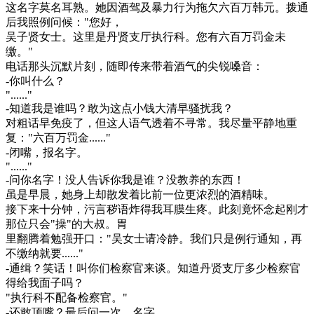
这名字莫名耳熟。她因酒驾及暴力行为拖欠六百万韩元。拨通
后我照例问候："您好，
吴子贤女士。这里是丹贤支厅执行科。您有六百万罚金未
缴。"
电话那头沉默片刻，随即传来带着酒气的尖锐嗓音：
-你叫什么？
"......"
-知道我是谁吗？敢为这点小钱大清早骚扰我？
对粗话早免疫了，但这人语气透着不寻常。我尽量平静地重
复："六百万罚金......"
-闭嘴，报名字。
"......"
-问你名字！没人告诉你我是谁？没教养的东西！
虽是早晨，她身上却散发着比前一位更浓烈的酒精味。
接下来十分钟，污言秽语炸得我耳膜生疼。此刻竟怀念起刚才
那位只会"操"的大叔。胃
里翻腾着勉强开口："吴女士请冷静。我们只是例行通知，再
不缴纳就要......"
-通缉？笑话！叫你们检察官来谈。知道丹贤支厅多少检察官
得给我面子吗？
"执行科不配备检察官。"
-还敢顶嘴？最后问一次，名字。