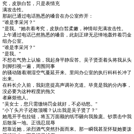
究，皮肤白皙，只是表情充
满攻击性。
那副已通过电话熟悉的嗓音在办公室炸开：
"谁是李采河？"
"是我。"她衣着考究，皮肤白皙柔嫩，神情却充满攻击性。
上午通过电话已然熟悉的嗓音，此刻正肆无忌惮地轰炸着罚金
组办公室。
"谁是李采河？"
"是我。"
不想在气势上认输，我起身平静应答。吴子贤歪着头将我从头
到脚扫视一遍，周围同事
的骚动随着潮湿空气蔓延开来。里间办公室的执行科科长冲了
出来。
在科长介入前，我刻意提高声调补充道。毕竟是我的分内事，
没必要为这种程度的拖欠
者麻烦他人。
"吴女士，您只需缴纳罚金就好，不必动怒。"
"小丫头片子还敢顶嘴？认出我是吴子贤了？"
她甩开手包拉链，将五万面额的纸币砸向我脸庞。钞票击中我
后散落一地。正强忍屈辱
想靠近她，浓烈酒气突然扑面而来。那一瞬我甚至怀疑她要泼