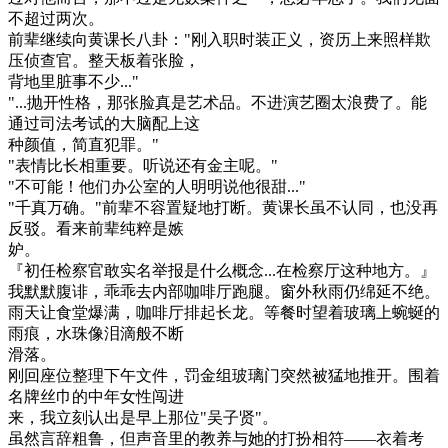
不超过两次。
前辈继续向黄课长八卦："刚入职时装正义，资历上来照样欺
压侦查官。整天板着张脸，
背地里脏事不少..."
"...抛开性格，那张脸真是艺术品。不进演艺圈太浪费了。能
通过司法考试的大脑配上这
种颜值，简直犯罪。"
"表情比长相重要。听说还有金主呢。"
"不可能！他们办公室的人明明说他很甜..."
"千真万确。"前辈不容置疑地打断。黄课长虽不认同，也没再
反驳。看来前辈纯粹是嫉
妒。
『初任检察官敢实名举报是什么概念...在检察厅这种地方。』
我默默腹诽，乖乖去内部咖啡厅跑腿。窗外秋雨仍绵延不绝。
雨天让食堂爆满，咖啡厅排起长龙。等餐时望着玻璃上蜿蜒的
雨痕，水珠像泪滴般不断
滑落。
刚回座位整理下午文件，罚金组玻璃门突然被猛地推开。围着
名牌丝巾的中年女性闯进
来，我立刻认出是早上那位"吴子贤"。
虽然言辞粗鲁，但声音里的教养与她的打扮相符——衣着考