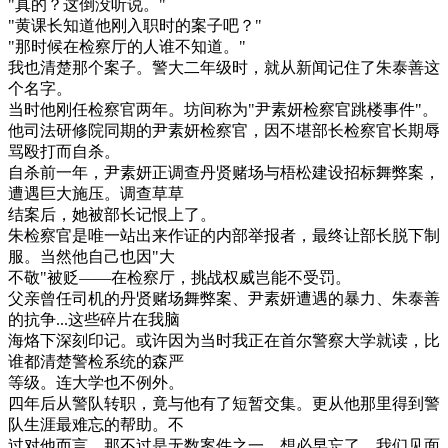
"真的？这倒没听说。"
"黄课长知道他刚入职时的案子吧？"
"那时候在检察厅的人谁不知道。"
我也清楚那个案子。警大二年级时，就从新闻记住了朱泰善这
个名字。
当时他刚任检察官两年。坊间称为"尹素妍检察官跳楼事件"。
他司法研修院同期的尹素妍检察官，因不堪部长检察官长期辱
骂殴打而自杀。
自杀前一年，尹素妍正调查丹贤赌场与梧松建设招标舞弊案，
遭遇巨大施压。调查草草
结案后，她被部长记恨上了。
朱检察官是唯一站出来作证的内部举报者，最终让部长脱下制
服。当然他自己也因"大
不敬"被贬——在检察厅，挑战权威岂能不受罚。
父亲曾任司机的丹贤赌场舞弊案、尹素妍遭遇的暴力、朱泰善
的抗争...这些碎片在我脑
海烙下深刻印记。或许因为当时我正在首尔警察大学就读，比
谁都清楚警检系统的森严
等级。连大学也不例外。
四年后从警队转职，竟与他有了短暂交集。更从他那里得到警
队生涯最难忘的帮助。不
过对他而言，那不过是无数案件之一，想必早忘了。我们见面