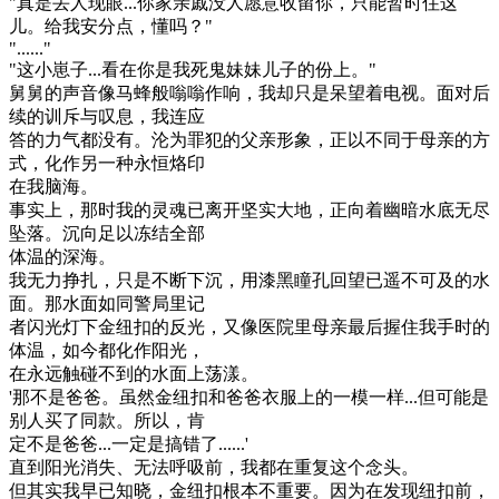
"真是丢人现眼...你家亲戚没人愿意收留你，只能暂时住这
儿。给我安分点，懂吗？"
"......"
"这小崽子...看在你是我死鬼妹妹儿子的份上。"
舅舅的声音像马蜂般嗡嗡作响，我却只是呆望着电视。面对后
续的训斥与叹息，我连应
答的力气都没有。沦为罪犯的父亲形象，正以不同于母亲的方
式，化作另一种永恒烙印
在我脑海。
事实上，那时我的灵魂已离开坚实大地，正向着幽暗水底无尽
坠落。沉向足以冻结全部
体温的深海。
我无力挣扎，只是不断下沉，用漆黑瞳孔回望已遥不可及的水
面。那水面如同警局里记
者闪光灯下金纽扣的反光，又像医院里母亲最后握住我手时的
体温，如今都化作阳光，
在永远触碰不到的水面上荡漾。
'那不是爸爸。虽然金纽扣和爸爸衣服上的一模一样...但可能是
别人买了同款。所以，肯
定不是爸爸...一定是搞错了......'
直到阳光消失、无法呼吸前，我都在重复这个念头。
但其实我早已知晓，金纽扣根本不重要。因为在发现纽扣前，