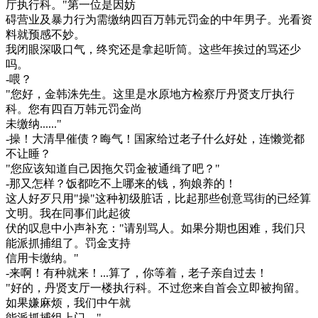
厅执行科。"第一位是因妨
碍营业及暴力行为需缴纳四百万韩元罚金的中年男子。光看资
料就预感不妙。
我闭眼深吸口气，终究还是拿起听筒。这些年挨过的骂还少
吗。
-喂？
"您好，金韩洙先生。这里是水原地方检察厅丹贤支厅执行
科。您有四百万韩元罚金尚
未缴纳......"
-操！大清早催债？晦气！国家给过老子什么好处，连懒觉都
不让睡？
"您应该知道自己因拖欠罚金被通缉了吧？"
-那又怎样？饭都吃不上哪来的钱，狗娘养的！
这人好歹只用"操"这种初级脏话，比起那些创意骂街的已经算
文明。我在同事们此起彼
伏的叹息中小声补充："请别骂人。如果分期也困难，我们只
能派抓捕组了。罚金支持
信用卡缴纳。"
-来啊！有种就来！...算了，你等着，老子亲自过去！
"好的，丹贤支厅一楼执行科。不过您来自首会立即被拘留。
如果嫌麻烦，我们中午就
能派抓捕组上门。"