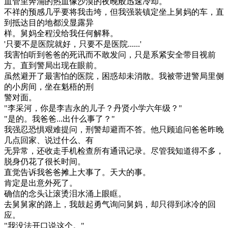
血管里奔涌的热血像沙漠的夜晚般迅速冷却。
不祥的预感几乎要将我击垮，但我强装镇定坐上舅妈的车，直
到抵达目的地都没显露异
样。舅妈全程没给我任何解释。
'只要不是医院就好，只要不是医院......'
我害怕听到爸爸的死讯而不敢发问，只是系紧安全带目视前
方。直到警局出现在眼前。
虽然避开了最害怕的医院，困惑却未消散。我被带进警局里侧
的小房间，坐在魁梧的刑
警对面。
"李采河，你是李吉永的儿子？丹贤小学六年级？"
"是的。我爸爸...出什么事了？"
我强忍恐惧艰难提问，刑警却避而不答。他只顾追问爸爸昨晚
几点回家、说过什么、有
无异常，还收走手机检查所有通讯记录。尽管我知道得不多，
脱身仍花了很长时间。
直觉告诉我爸爸摊上大事了。天大的事。
肯定是出意外死了。
确信的念头让滚烫泪水涌上眼眶。
去舅舅家的路上，我鼓起勇气询问舅妈，却只得到冰冷的回
应。
"我没法开口说这个。"