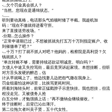
-...欠个罚金真会抓人？
"当然。您现在是通缉状态。"
-......
听到要动真格，电话那头气焰顿时矮了半截。我趁机加
码："现在不缴就得进看守所。
来了直接送劳改场。"
-分期...怎么操作？
"正常申请期已过，不想被抓就先打五万十万到指定账户。收
到催缴单了吧？"
-...十万？打了就不抓人对吧？他妈的，检察院是高利贷？欠
钱就抓人？
"单次转账不够，需要持续还款证明诚意。明白吗？"
欠债人中途又失控骂街，最后竟哭诉起家境。本想挂断，但听
对方舌头发硬的醉态，估
计从早就喝上了。他边找妻儿边把怨气撒在我身上。
罚金组最怕这种诉苦，比挨骂更耗时间。
捋着刘海转头时，前辈正猛戳脖子示意快挂。我也想挂，但流
程没走完。又被债务人抢
白五分钟，才勉强插上话："再不缴纳会继续催收。"
终于挂断时，后背已沁出薄汗。
第二位拖欠者叫吴子贤，五十代女性。