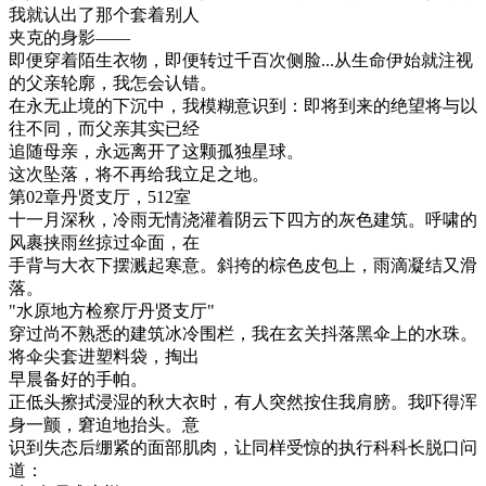
我就认出了那个套着别人
夹克的身影——
即便穿着陌生衣物，即便转过千百次侧脸...从生命伊始就注视
的父亲轮廓，我怎会认错。
在永无止境的下沉中，我模糊意识到：即将到来的绝望将与以
往不同，而父亲其实已经
追随母亲，永远离开了这颗孤独星球。
这次坠落，将不再给我立足之地。
第02章丹贤支厅，512室
十一月深秋，冷雨无情浇灌着阴云下四方的灰色建筑。呼啸的
风裹挟雨丝掠过伞面，在
手背与大衣下摆溅起寒意。斜挎的棕色皮包上，雨滴凝结又滑
落。
"水原地方检察厅丹贤支厅"
穿过尚不熟悉的建筑冰冷围栏，我在玄关抖落黑伞上的水珠。
将伞尖套进塑料袋，掏出
早晨备好的手帕。
正低头擦拭浸湿的秋大衣时，有人突然按住我肩膀。我吓得浑
身一颤，窘迫地抬头。意
识到失态后绷紧的面部肌肉，让同样受惊的执行科科长脱口问
道：