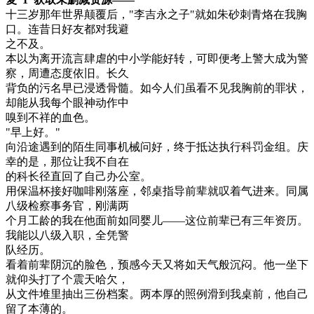
十三岁那年世界颠覆后，"李吉永之子"就如朱砂刺青烙在我胸
口。连昔日好友都对我避
之不及。
本以为离开流言肆虐的中小学能好转，可即便考上警大成为警
察，周遭态度依旧。长久
背负的污名早已浸透骨髓。如今人们虽看不见我胸前的罪状，
却能从我每个眼神动作中
嗅到不祥的血色。
"早上好。"
向沿途遇到的陌生同事机械问好，终于抵达执行科罚金组。庆
幸的是，那位让我不自在
的科长径直回了自己办公室。
用保温杯接好咖啡刚落座，邻桌指导前辈就叹着气进来。同属
八级检察事务官，刚满两
个月工龄的我在他面前如同婴儿——这位前辈已有三年资历。
我能以八级入职，全凭警
队经历。
看着前辈阴沉的脸色，预感今天又将如天气般沉闷。他一坐下
就仰头打了个震天哈欠，
从文件堆里抽出三份档案。两本厚的照例滑到我桌前，他自己
留了本薄的。