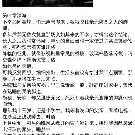
第01章深海
不幸如同毒蛇，悄无声息爬来，狠狠咬住毫无防备之人的脚
踝。
多年后我无数次复盘那场突如其来的不幸，才得出这个结论。
长大之后我时常怀疑，年少的自己当时一定错过了某些微妙预
兆，那些预示着苦难即将
降临的征兆。就像影视剧里常见的桥段：玻璃杯坠落碎裂，晴
空骤然降下暴雨惊雷，诸
如此类的天启。
可我反复回想、细细推敲，生活从前没有给过我半点预警。那
晚，那场将在半日后来临、
吞噬我与父亲的灾祸，早已像毒蛇一般，静静爬进家中，蛰伏
在熟睡的我的脚边。
隐秘、安静，却又迅捷无比，死死盯着我毫无遮掩的脚踝伺机
而动。
那年我十三岁，还是小学生。我等着晚归的父亲，看着电视，
在沙发上浅浅睡去。时值
七月中旬，闷热的晚风从敞开的窗户灌进来，拂过我因酷暑渗
出汗珠的额头。睡梦中，