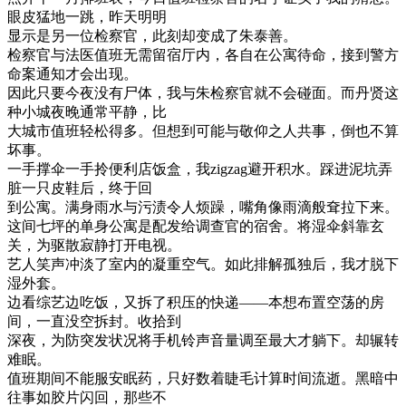
眼皮猛地一跳，昨天明明
显示是另一位检察官，此刻却变成了朱泰善。
检察官与法医值班无需留宿厅内，各自在公寓待命，接到警方
命案通知才会出现。
因此只要今夜没有尸体，我与朱检察官就不会碰面。而丹贤这
种小城夜晚通常平静，比
大城市值班轻松得多。但想到可能与敬仰之人共事，倒也不算
坏事。
一手撑伞一手拎便利店饭盒，我zigzag避开积水。踩进泥坑弄
脏一只皮鞋后，终于回
到公寓。满身雨水与污渍令人烦躁，嘴角像雨滴般耷拉下来。
这间七坪的单身公寓是配发给调查官的宿舍。将湿伞斜靠玄
关，为驱散寂静打开电视。
艺人笑声冲淡了室内的凝重空气。如此排解孤独后，我才脱下
湿外套。
边看综艺边吃饭，又拆了积压的快递——本想布置空荡的房
间，一直没空拆封。收拾到
深夜，为防突发状况将手机铃声音量调至最大才躺下。却辗转
难眠。
值班期间不能服安眠药，只好数着睫毛计算时间流逝。黑暗中
往事如胶片闪回，那些不