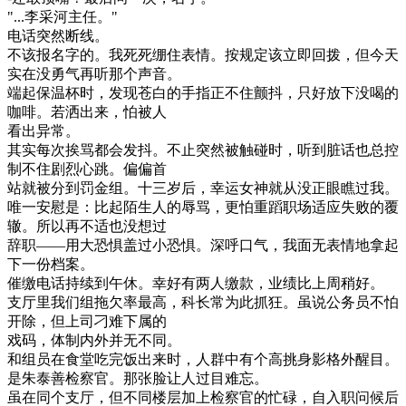
"...李采河主任。"
电话突然断线。
不该报名字的。我死死绷住表情。按规定该立即回拨，但今天
实在没勇气再听那个声音。
端起保温杯时，发现苍白的手指正不住颤抖，只好放下没喝的
咖啡。若洒出来，怕被人
看出异常。
其实每次挨骂都会发抖。不止突然被触碰时，听到脏话也总控
制不住剧烈心跳。偏偏首
站就被分到罚金组。十三岁后，幸运女神就从没正眼瞧过我。
唯一安慰是：比起陌生人的辱骂，更怕重蹈职场适应失败的覆
辙。所以再不适也没想过
辞职——用大恐惧盖过小恐惧。深呼口气，我面无表情地拿起
下一份档案。
催缴电话持续到午休。幸好有两人缴款，业绩比上周稍好。
支厅里我们组拖欠率最高，科长常为此抓狂。虽说公务员不怕
开除，但上司刁难下属的
戏码，体制内外并无不同。
和组员在食堂吃完饭出来时，人群中有个高挑身影格外醒目。
是朱泰善检察官。那张脸让人过目难忘。
虽在同个支厅，但不同楼层加上检察官的忙碌，自入职问候后