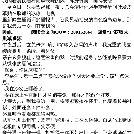
我闻着裹挟着梅雨季余味的风，浑身舒展，睡得安稳。
时至今日，只要想起那一夜，总会清晰记起半梦半醒间沙发皮
革贴在脸颊的冰凉、电视
里新闻主播循环的播报声、随风晃动摇曳的白色窗帘边角。那
是我最后一次拥有安稳的
睡眠。
———阅读全文伽QQ❤：209152664，回复“1”获取未
删减资源—​​​​—
午夜过后，玄关传来"嘀、嘀"输入密码的声响，我沉重的眼皮
缓缓掀开一条缝。看见父
亲在玄关脱鞋，睡意浓重的我一时没能起身，沙哑的嗓音费力
从微张的唇间溢出。
"爸爸，你回来啦？"
"李采河，都十二点了怎么还没睡？明天还要上学，该早点休
息。"
"我在沙发上睡着了。"
"要在床上伸直腿睡才算踏实觉，那样才能做个好梦。"
父亲大步走到我身边，用力将我紧紧搂在怀里。他穿着长袖衬
衫，外面还套了件外套，
盛夏时节看着都觉得闷热。
从前他开出租车，常年只穿短袖，自在又轻便。自从当上赌场
老板的专职司机，父亲便
像普通上班族一样，打扮得一丝不苟出门上班。那家赌场尚在