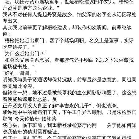
"嗯。现任丹贤市赌场董事，也是梧松建设的小女儿。梧松在
丹贤算是地方龙头企业。"
我从不对任何人提起丹贤是故乡。怕父亲的名字会从记忆深处
爬出来。
其实我比前辈更了解梧松建设，却装作初次听闻。前辈继续
道：
"梧松把她赶出家门，塞了个赌场闲职。名义上是董事，实际
吃空饷罢了。"
"为什么赶她出门？"
"和会长父亲关系恶劣。看那脾气还不明白？总之下次催缴找
赌场秘书处。"
"好的，谢谢。"
明知我与吴子贤通话却保持沉默，前辈显然是故意的。同组同
事竟如此冷漠。
但转念一想，她不过是被笼罩我的血色阴影影响罢了。这么想
着便能原谅那份恶意。反
正丹贤支厅没人真正了解"李吉永的儿子"，倒也清净。
或许是中午的遭遇消了灾，下午工作异常顺利。只是朱检察官
那句"今天你值班"始终萦
绕心头。临下班前，我重新登录检察厅内网——关于他如何知
晓我值班的猜测需要验证。
点开十一月排班表，今日值班检察官的名字证实了我的猜想。