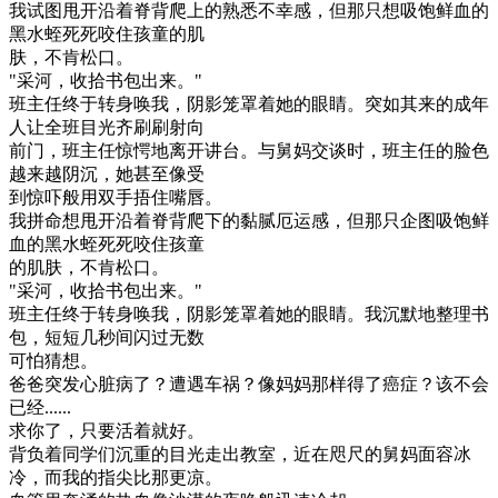
我试图甩开沿着脊背爬上的熟悉不幸感，但那只想吸饱鲜血的
黑水蛭死死咬住孩童的肌
肤，不肯松口。
"采河，收拾书包出来。"
班主任终于转身唤我，阴影笼罩着她的眼睛。突如其来的成年
人让全班目光齐刷刷射向
前门，班主任惊愕地离开讲台。与舅妈交谈时，班主任的脸色
越来越阴沉，她甚至像受
到惊吓般用双手捂住嘴唇。
我拼命想甩开沿着脊背爬下的黏腻厄运感，但那只企图吸饱鲜
血的黑水蛭死死咬住孩童
的肌肤，不肯松口。
"采河，收拾书包出来。"
班主任终于转身唤我，阴影笼罩着她的眼睛。我沉默地整理书
包，短短几秒间闪过无数
可怕猜想。
爸爸突发心脏病了？遭遇车祸？像妈妈那样得了癌症？该不会
已经......
求你了，只要活着就好。
背负着同学们沉重的目光走出教室，近在咫尺的舅妈面容冰
冷，而我的指尖比那更凉。