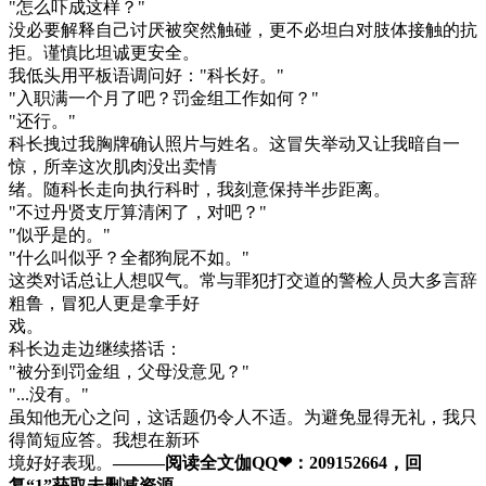
"怎么吓成这样？"
没必要解释自己讨厌被突然触碰，更不必坦白对肢体接触的抗
拒。谨慎比坦诚更安全。
我低头用平板语调问好："科长好。"
"入职满一个月了吧？罚金组工作如何？"
"还行。"
科长拽过我胸牌确认照片与姓名。这冒失举动又让我暗自一
惊，所幸这次肌肉没出卖情
绪。随科长走向执行科时，我刻意保持半步距离。
"不过丹贤支厅算清闲了，对吧？"
"似乎是的。"
"什么叫似乎？全都狗屁不如。"
这类对话总让人想叹气。常与罪犯打交道的警检人员大多言辞
粗鲁，冒犯人更是拿手好
戏。
科长边走边继续搭话：
"被分到罚金组，父母没意见？"
"...没有。"
虽知他无心之问，这话题仍令人不适。为避免显得无礼，我只
得简短应答。我想在新环
境好好表现。
———阅读全文伽QQ❤：209152664，回
复“1”获取未删减资源—​​​​—