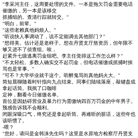
"李采河主任，这周要处理的文件。一本是拖欠罚金需要电话
催缴的，另一本是该移交
抓捕组的。查清行踪就转交。"
"明白，前辈。"
"这些老赖真他妈烦人。"
"听说快人事调动了，说不定能调去其他部门？"
"想得美。估计还是老样子。想在丹贤支厅熬资历，但年限不
够又进不了侦查组。唉，
赶紧升七级逃离罚金组吧。李主任觉得这工作怎么样？"
"不太轻松。多数人确实交不起罚金，但电话催缴或抓捕时挨
骂也是常事。"
"可不？大学毕业就干这个。听醉鬼骂街真他妈火大。"
简短晨聊随着时针指向九点结束。同事们陆续落座，敲键盘或
拿起话筒。我抿了口咖啡
定神，翻看今日催缴名单。
首位是因妨碍营业及暴力行为需缴纳四百万罚金的中年男子。
预感告诉我不会顺利。
闭眼深吸口气，终究还是拿起听筒。再难听的脏话，这些年也
该听惯了。
-喂？
"您好，请问是金韩洙先生吗？这里是水原地方检察厅丹贤支