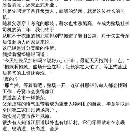
筹备阶段，还未正式开业，
只是先聘请了首任负责人，而我的父亲，就是这位社长的司
机。
随着父亲穿上考究的服装，薪水也水涨船高。在成为赌场社长
司机的第二年，我们终于
从晾不干衣服的朝北联排别墅搬进了老旧公寓。对于失去母亲
后仅剩两人的家庭来说，
这已经是过分宽敞的住所。
我揉着惺忪睡眼问道：
"今天社长又加班吗？说好八点下班，最近天天拖到十二点。"
"抱歉啊抱歉。赌场开业在即，社长实在太忙了。等正式营业
后爸爸的工资还会涨。"
"真的？"
"那当然。等着看吧，赌场一开，连矿村那些苦命人都会找到
工作，丹贤市会变得像江
原道富荣市一样繁荣。"
父亲炫耀的语气里带着成为重要人物司机的自豪。毕竟争取到
全国第二家国民赌场落户，
确实是丹贤市多年夙愿。
很少有人知道江原道以外也有煤矿村。它们零星散布在京畿
道、忠清道、庆尚道、全罗