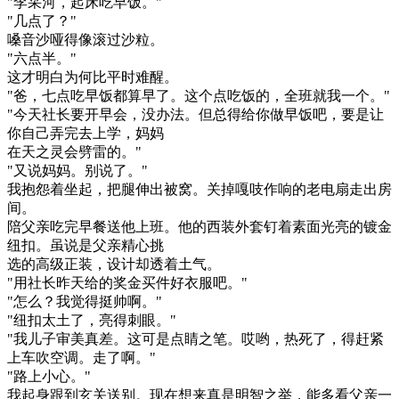
"李采河，起床吃早饭。"
"几点了？"
嗓音沙哑得像滚过沙粒。
"六点半。"
这才明白为何比平时难醒。
"爸，七点吃早饭都算早了。这个点吃饭的，全班就我一个。"
"今天社长要开早会，没办法。但总得给你做早饭吧，要是让
你自己弄完去上学，妈妈
在天之灵会劈雷的。"
"又说妈妈。别说了。"
我抱怨着坐起，把腿伸出被窝。关掉嘎吱作响的老电扇走出房
间。
陪父亲吃完早餐送他上班。他的西装外套钉着素面光亮的镀金
纽扣。虽说是父亲精心挑
选的高级正装，设计却透着土气。
"用社长昨天给的奖金买件好衣服吧。"
"怎么？我觉得挺帅啊。"
"纽扣太土了，亮得刺眼。"
"我儿子审美真差。这可是点睛之笔。哎哟，热死了，得赶紧
上车吹空调。走了啊。"
"路上小心。"
我起身跟到玄关送别。现在想来真是明智之举，能多看父亲一