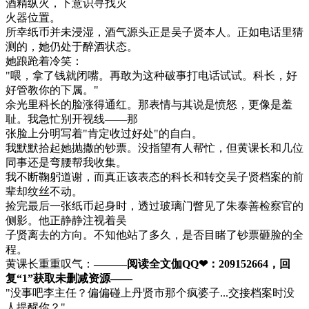
酒精纵火，下意识寻找灭
火器位置。
所幸纸币并未浸湿，酒气源头正是吴子贤本人。正如电话里猜
测的，她仍处于醉酒状态。
她踉跄着冷笑：
"喂，拿了钱就闭嘴。再敢为这种破事打电话试试。科长，好
好管教你的下属。"
余光里科长的脸涨得通红。那表情与其说是愤怒，更像是羞
耻。我急忙别开视线——那
张脸上分明写着"肯定收过好处"的自白。
我默默拾起她抛撒的钞票。没指望有人帮忙，但黄课长和几位
同事还是弯腰帮我收集。
我不断鞠躬道谢，而真正该表态的科长和转交吴子贤档案的前
辈却纹丝不动。
捡完最后一张纸币起身时，透过玻璃门瞥见了朱泰善检察官的
侧影。他正静静注视着吴
子贤离去的方向。不知他站了多久，是否目睹了钞票砸脸的全
程。
黄课长重重叹气：
———阅读全文伽QQ❤：209152664，回
复“1”获取未删减资源—​​​​—
"没事吧李主任？偏偏碰上丹贤市那个疯婆子...交接档案时没
人提醒你？"