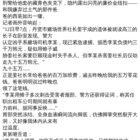
刑警给他套的藏青色夹克下，隐约露出闪亮的廉价金纽扣——
和我嫌弃过土气的那件爸
爸的西装如出一辙。
记者画外音响起：
"12日早7点，丹贤市赌场世界社长姜宇成的遗体被就读高三的
长子在卧室发现。警方
认定凶手系赌场司机李某，现已紧急逮捕。据悉李某负债约三
千万韩元，疑似用锥子威
胁姜社长索要巨额现金时失手杀人。但李某杀害姜社长后仅劫
走九十五万韩元。"
九十五万......
正是姜社长常给爸爸的百万加班费，减去昨晚给我的五万零花
钱。爸爸明明说过昨晚也
领了这笔钱。
"李某用锥子多次刺击受害者颈部。警方还获得证词，称其任
职出租车公司期间就有暴
力前科。据同事反映......"
胃部突然冻结。全身血液瞬间流向脚底，仿佛脚掌突然裂开大
洞，又好像我体内从未有
过温度。
舅舅咂舌道：