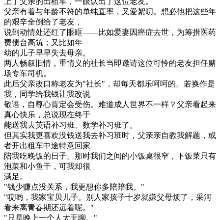
上了父亲的出租车，一眼认出了这位老友。
父亲有着与年龄不符的单纯直率，又爱絮叨。想必他把这些年
的艰辛全倒给了老友，
说到动情处还红了眼眶——比如爱妻因癌症去世，为筹措医药
费债台高筑；又比如年
幼的儿子早早失去母亲。
两人畅叙旧情，重情义的社长当即邀请这位可怜的老友担任赌
场专车司机。
此后父亲改口称老友为"社长"，却每天都乐呵呵的。若换作是
我，同学给我钱让我改说
敬语，自尊心肯定会受伤。难道成人世界不一样？父亲看起来
真心快乐，总说现在终于
能送我去英语补习班、数学补习班了。
但其实我更喜欢没钱送我去补习班时，父亲亲自教我解题，或
者开出租车中途特意回家
陪我吃晚饭的日子。那时我们之间的小饭桌很窄，下饭菜只有
泡菜和小鱼干，可我却很
满足。
"钱少赚点没关系，我更想你多陪陪我。"
"哎哟，我家宝贝儿子。别人家孩子十岁就嫌父母烦了，采河
看来离青春期还远着呢。"
"只是晚上一个人太无聊。"