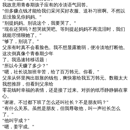
我故意用青春期孩子应有的冷淡语气回答。
"但多赚点钱才能给我们采河买好衣服、送补习班啊。不然以
后没脸见你妈妈。"
"别提妈妈。别说这个，我要哭了。"
"现在还哭吗？想哭就哭吧。等到提起妈妈不再流泪时，我们
就能尽情聊她了。"
"够了，别说了。"
父亲有时真不会看脸色。我不想显露脆弱，便冷淡地打断他。
这次倒真像个青春期少年
了。我迅速转移话题：
"所以今天赚了多少？"
"嗯，社长说加班辛苦，给了百万韩元。你看。"
父亲从怀里掏出鼓胀的钱包，爽快塞给我五万韩元。数额太大
我想推辞，但看到父亲给
零花钱时幸福的表情，还是接了过来。对折的纸币静静躺在掌
心。
"谢谢。不过都下班了怎么还叫社长？不是朋友吗？"
"有什么关系。虽然是朋友，但我尊敬他，叫一声社长怎么
了。"
"他叫宇成？"
"嗯，姜宇成。"