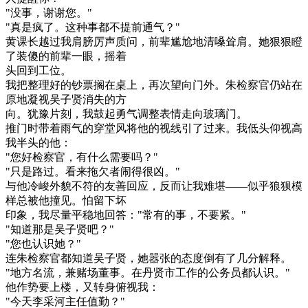
"没事，谢谢您。"
"真是疯了。这种事都不提前通气？"
黄课长越过我肩膀厉声质问，前辈尴尬地清嗓耸肩。她狠狠瞪
了装傻的前辈一眼，摇着
头回到工位。
我把整理好的钞票搁在桌上，再次望向门外。朱检察官仍站在
原地凝视吴子贤消失的方
向。犹豫片刻，我鼓起勇气调整表情走向玻璃门。
推门时带着雨气的穿堂风将他的视线引了过来。我低头仰视高
我半头的他：
"您好检察官，有什么需要吗？"
"只是路过。看来拖欠者闹得很凶。"
与他冷峻外貌不符的友善回应，反而让我难堪——似乎狼狈模
样总被他撞见。怕留下坏
印象，我尽量平稳地回答："常有的事，不要紧。"
"知道那是吴子贤吧？"
"您也认识她？"
连朱检察官都知道吴子贤，她嚣张的态度倒有了几分解释。
"地方名流，兼赌场董事。在丹贤市工作的公务员都认识。"
他作势要上楼，又转身俯视我：
"今天李采河主任值勤？"