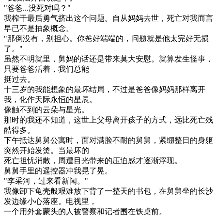
"爸爸...没死对吗？"
我榨干最后勇气挤出这个问题。自从妈妈去世，死亡对我而言
早已不是抽象概念。
"那倒没有，别担心。你爸好端端的，问题就是他太完好无损
了。"
虽然不明就里，舅妈的话还是带来莫大安慰。就算发生怪事，
只要爸爸活着，我们总能
挺过去。
十三岁的我能想象的最坏结局，不过是爸爸像妈妈那样离开
我，化作天际永恒的星辰。
像触不到的云朵与星光。
那时的我还不知道，这世上父母离开孩子的方式，远比死亡残
酷得多。
下午抵达舅舅公寓时，面对满脸不耐的舅舅，紧绷整日的身躯
突然开始发烫。当最坏的
死亡担忧消散，周遭目光带来的压迫感才逐渐浮现。
舅舅手里的遥控器冲我晃了晃。
"李采河，过来看新闻。"
我像卸下龟壳般艰难放下背了一整天的书包，在舅舅坐的长沙
发边缘小心落座。电视里，
一个用外套蒙头的人被警察和记者围在铁桌前。