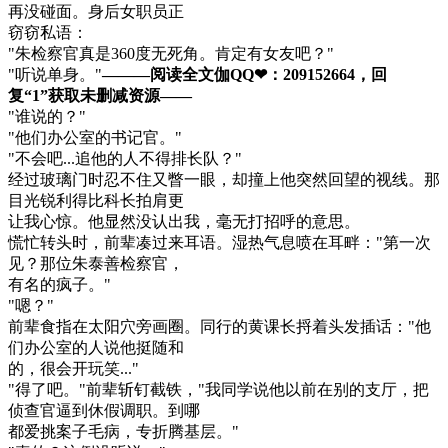
再没碰面。身后女职员正
窃窃私语：
"朱检察官真是360度无死角。肯定有女友吧？"
"听说单身。"
———阅读全文伽QQ❤：209152664，回
复“1”获取未删减资源—​​​​—
"谁说的？"
"他们办公室的书记官。"
"不会吧...追他的人不得排长队？"
经过玻璃门时忍不住又瞥一眼，却撞上他突然回望的视线。那
目光锐利得比科长拍肩更
让我心惊。他显然没认出我，毫无打招呼的意思。
慌忙转头时，前辈凑过来耳语。湿热气息喷在耳畔："第一次
见？那位朱泰善检察官，
有名的疯子。"
"嗯？"
前辈食指在太阳穴旁画圈。同行的黄课长捋着头发插话："他
们办公室的人说他挺随和
的，很会开玩笑..."
"得了吧。"前辈斩钉截铁，"我同学说他以前在别的支厅，把
侦查官逼到休假调职。到哪
都爱挑案子毛病，专折腾基层。"