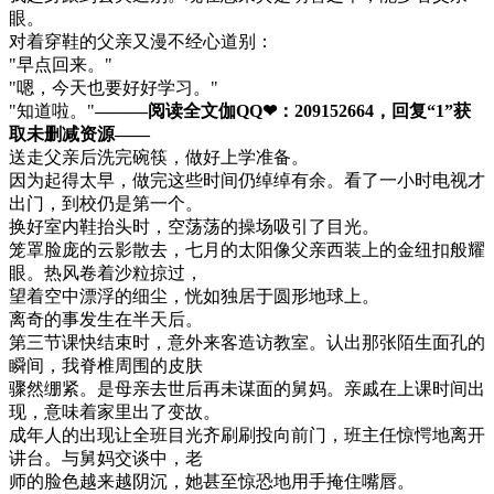
眼。
对着穿鞋的父亲又漫不经心道别：
"早点回来。"
"嗯，今天也要好好学习。"
"知道啦。"
———阅读全文伽QQ❤：209152664，回复“1”获
取未删减资源—​​​​—
送走父亲后洗完碗筷，做好上学准备。
因为起得太早，做完这些时间仍绰绰有余。看了一小时电视才
出门，到校仍是第一个。
换好室内鞋抬头时，空荡荡的操场吸引了目光。
笼罩脸庞的云影散去，七月的太阳像父亲西装上的金纽扣般耀
眼。热风卷着沙粒掠过，
望着空中漂浮的细尘，恍如独居于圆形地球上。
离奇的事发生在半天后。
第三节课快结束时，意外来客造访教室。认出那张陌生面孔的
瞬间，我脊椎周围的皮肤
骤然绷紧。是母亲去世后再未谋面的舅妈。亲戚在上课时间出
现，意味着家里出了变故。
成年人的出现让全班目光齐刷刷投向前门，班主任惊愕地离开
讲台。与舅妈交谈中，老
师的脸色越来越阴沉，她甚至惊恐地用手掩住嘴唇。