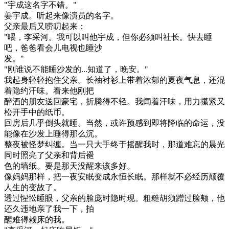
"宇成这名字不错。"
姜宇成。听起来像演员的名字。
父亲最后又唠叨起来：
"喂，李采河。我可以叫他宇成，但你必须叫社长。快去睡
吧，爸爸看会儿电视也睡沙
发。"
"刚谁说不能睡沙发的...知道了，晚安。"
我起身轻轻抱住父亲。长袖衬衫上带着浓郁的夏夜气息，还混
着隐约汗味。看来他刚把
醉酒的朋友送回豪宅，折腾得不轻。我闻着汗味，用力攥紧又
松开手中的纸币。
回房后几乎倒头就睡。当然，或许预感到即将降临的命运，没
能像在沙发上睡得那么沉。
整夜被怪梦纠缠。当一只大手终于摇醒我时，那道难忘的晨光
同时照亮了父亲和背后褪
色的墙纸。要是那天没醒来该多好。
像妈妈那样，把一夜安眠变成永恒长眠。那样就不必经历颠覆
人生的变故了。
透过惺忪睡眼，父亲的脸庞时隐时现。粗糙胡须蹭过脸颊，他
还久违地亲了我一下，拍
醒难得赖床的我。