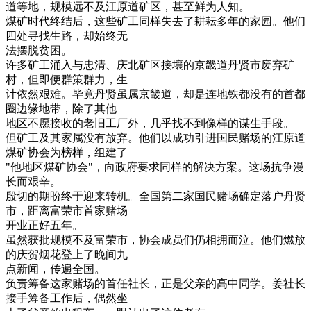
道等地，规模远不及江原道矿区，甚至鲜为人知。
煤矿时代终结后，这些矿工同样失去了耕耘多年的家园。他们
四处寻找生路，却始终无
法摆脱贫困。
许多矿工涌入与忠清、庆北矿区接壤的京畿道丹贤市废弃矿
村，但即便群策群力，生
计依然艰难。毕竟丹贤虽属京畿道，却是连地铁都没有的首都
圈边缘地带，除了其他
地区不愿接收的老旧工厂外，几乎找不到像样的谋生手段。
但矿工及其家属没有放弃。他们以成功引进国民赌场的江原道
煤矿协会为榜样，组建了
"他地区煤矿协会"，向政府要求同样的解决方案。这场抗争漫
长而艰辛。
殷切的期盼终于迎来转机。全国第二家国民赌场确定落户丹贤
市，距离富荣市首家赌场
开业正好五年。
虽然获批规模不及富荣市，协会成员们仍相拥而泣。他们燃放
的庆贺烟花登上了晚间九
点新闻，传遍全国。
负责筹备这家赌场的首任社长，正是父亲的高中同学。姜社长
接手筹备工作后，偶然坐