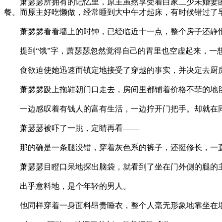
萧瑟瑟所拥有的记忆里，原主虽然享受着白家二少未婚妻的
餐。而原主好吃懒做，经常睡到大中午才起床，有时候错过了
萧瑟瑟看看墙上的时钟，已经临近十一点，整个房子还静悄
提到“饿”字，萧瑟瑟忽然觉得自己的胃里也空虚起来，一想
食欲迫使她迅速而镇定地接受了穿越的事实，并决定去厨
萧瑟瑟趿上拖鞋朝门口走去，房间里都铺着价格不菲的地毯
一边感叹着有钱人的富有生活，一边拧开门把手。却就在同
萧瑟瑟被吓了一跳，定睛再看——
那的确是一条腿没错，穿着灰色系的裤子，还挺修长，一直
萧瑟瑟目瞪口呆地探出脑袋，就看到了坐在门外侧的腿的
出乎意料地，是个年轻的男人。
他同样穿着一身面料昂贵睡衣，整个人毫无形象地靠坐在墙