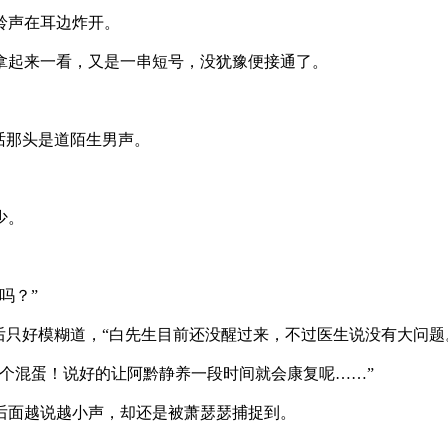
铃声在耳边炸开。
起来一看，又是一串短号，没犹豫便接通了。
话那头是道陌生男声。
少。
吗？”
只好模糊道，“白先生目前还没醒过来，不过医生说没有大问题
混蛋！说好的让阿黔静养一段时间就会康复呢……”
面越说越小声，却还是被萧瑟瑟捕捉到。