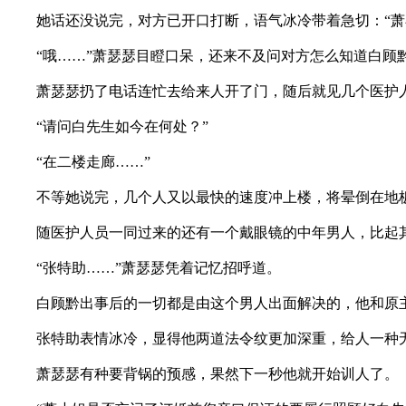
她话还没说完，对方已开口打断，语气冰冷带着急切：“萧小
“哦……”萧瑟瑟目瞪口呆，还来不及问对方怎么知道白顾
萧瑟瑟扔了电话连忙去给来人开了门，随后就见几个医护人
“请问白先生如今在何处？”
“在二楼走廊……”
不等她说完，几个人又以最快的速度冲上楼，将晕倒在地板
随医护人员一同过来的还有一个戴眼镜的中年男人，比起其
“张特助……”萧瑟瑟凭着记忆招呼道。
白顾黔出事后的一切都是由这个男人出面解决的，他和原
张特助表情冰冷，显得他两道法令纹更加深重，给人一种
萧瑟瑟有种要背锅的预感，果然下一秒他就开始训人了。