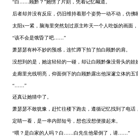
“白……顾黔？”她愣了片刻，凭着记忆喊道。
后者却并没有反应，仍旧维持着那个姿势一动不动，仿佛
太阳x一紧，脑海里突然划过原主昨天一个人吃饭的画面，
“该不会是饿昏了吧……”
萧瑟瑟有种不妙的预感，连忙蹲下拍了拍白顾黔的肩。
没想到的是，她这轻轻的一碰，却让白顾黔像没骨头的娃娃
走廊里光线明亮，仰面倒下的白顾黔露出他深邃立体的五官
“……”
还真让她猜中了。
萧瑟瑟不敢犹豫，赶忙往楼下跑去，遵循记忆找到了电话，
定睛一看，是一串内部短号，想也没想便接起来。
“喂？是白家的人吗？白……白先生他晕倒了，请……”