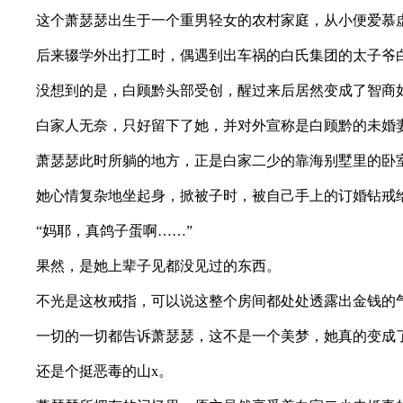
这个萧瑟瑟出生于一个重男轻女的农村家庭，从小便爱慕虚
后来辍学外出打工时，偶遇到出车祸的白氏集团的太子爷白
没想到的是，白顾黔头部受创，醒过来后居然变成了智商如
白家人无奈，只好留下了她，并对外宣称是白顾黔的未婚妻
萧瑟瑟此时所躺的地方，正是白家二少的靠海别墅里的卧
她心情复杂地坐起身，掀被子时，被自己手上的订婚钻戒
“妈耶，真鸽子蛋啊……”
果然，是她上辈子见都没见过的东西。
不光是这枚戒指，可以说这整个房间都处处透露出金钱的
一切的一切都告诉萧瑟瑟，这不是一个美梦，她真的变成了
还是个挺恶毒的山x。