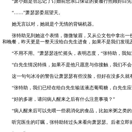
“萧小姐是否忘记了订婚前您亲口保证的要履行照顾好白先生
“……”萧瑟瑟委屈望天。
她无言以对，她就是个无情的背锅机器。
张特助见到她这个表情，微微皱眉，又从公文包中拿出一份文
和晚餐，昨天更是一整天没给白先生进食，如果不是我们发现
“不用不用。”萧瑟瑟连忙摇头，表明态度，“张特助，我知
“白先生情况特殊，如果不是他只愿意与你接触，我们不会做
这一句句冰冷的警告让萧瑟瑟有些没脸，但好在没多久就有
“张特助，我们已经在给白先生输送液态葡萄糖，白先生应
“好的多谢，请问病人醒来之后有什么注意事项？”
“病人醒来后可以先喂一些易消化的食品，比如米粥之类的食
听完医生的叮嘱，张特助转过头来看向萧瑟瑟。后者立即就