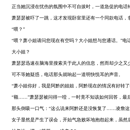
正当她沉浸在忧伤的氛围中不可自拔时，一道急促的电话
萧瑟瑟被吓了一跳，这才发现卧室里还有一个同款电话，拿
“喂？”
“喂？萧小姐请问您现在有空吗？大小姐想与您通话。”电
大小姐？
萧瑟瑟迅速在脑海里搜索关于此人的信息，然而却少之又
可不等她疑惑，电话那头就响起一道明快悦耳的声音。
“萧小姐你好，我是阿黔的姐姐，阿黔现在的情况有好转了
“额……”萧瑟瑟被问得一噎，一时竟不知该如何回答，最后
那头倒吸一口气：“这么说来阿黔还是没恢复了……凌詹这个
女子显然是产生了误会，开始气急败坏地抱怨起来，虽然后