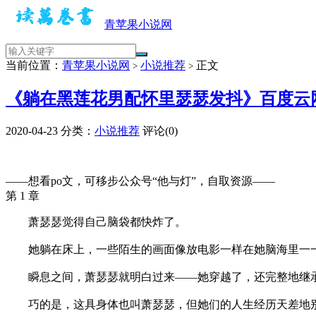
青苹果小说网
当前位置：
青苹果小说网
小说推荐
正文
>
>
《躺在黑莲花男配怀里瑟瑟发抖》百度云网
2020-04-23
分类：
小说推荐
评论(0)
——想看po文，可移步公众号“他与灯”，自取资源——
第 1 章
萧瑟瑟觉得自己脑袋都快炸了。
她躺在床上，一些陌生的画面像放电影一样在她脑海里一
瞬息之间，萧瑟瑟就明白过来——她穿越了，还完整地继
巧的是，这具身体也叫萧瑟瑟，但她们的人生经历天差地