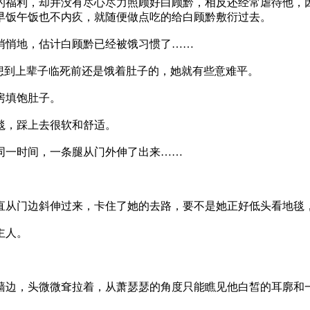
福利，却并没有尽心尽力照顾好白顾黔，相反还经常虐待他，因
早饭午饭也不内疚，就随便做点吃的给白顾黔敷衍过去。
悄地，估计白顾黔已经被饿习惯了……
到上辈子临死前还是饿着肚子的，她就有些意难平。
房填饱肚子。
，踩上去很软和舒适。
一时间，一条腿从门外伸了出来……
从门边斜伸过来，卡住了她的去路，要不是她正好低头看地毯
主人。
边，头微微耷拉着，从萧瑟瑟的角度只能瞧见他白皙的耳廓和