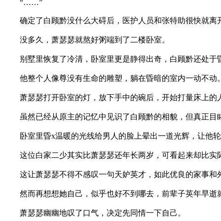
“……”
确定了白顾黔没什么大碍后，医护人员和张特助很快就离
没多久，萧瑟瑟就熬好粥端到了二楼卧室。
别墅里恢复了冷清，卧室里更是静得出奇，白顾黔还处于
他整个人像尊没有生命的雕塑，躺在昏暗的室内一动不动
萧瑟瑟打开卧室的灯，放下手中的碗后，开始打量床上的
虽然已经从原主的记忆中见识了白顾黔的相貌，但真正目睹
卧室里昏x温暖的光线给男人的脸上晕出一道光辉，让他轮
这位白家二少其实比萧瑟瑟还年长两岁，可看起来却比实际
这让萧瑟瑟不得不感叹一句天妒英才，如此优良的家事和外
然而再想想她自己，似乎也好不到哪去，前辈子英年早逝就
萧瑟瑟幽幽地叹了口气，决定先同情一下自己。