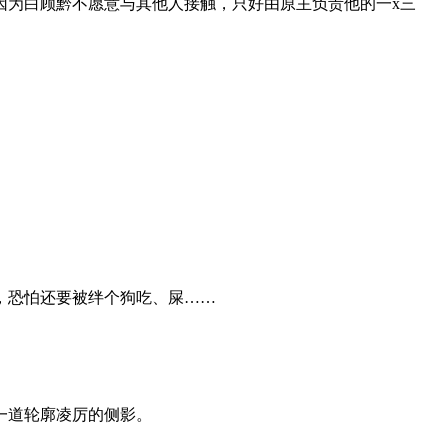
为白顾黔不愿意与其他人接触，只好由原主负责他的一x三
，恐怕还要被绊个狗吃、屎……
一道轮廓凌厉的侧影。