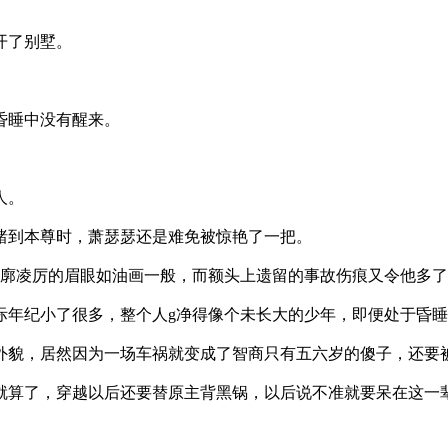
开了别墅。
昏睡中没有醒来。
。
人。
到本尊时，萧瑟瑟还是难免被惊艳了一把。
廓凌厉的眉眼如油画一般，而额头上遗留的事故伤痕又令他多了
年纪小了很多，整个人g净得像个未长大的少年，即便处于昏睡
貌，居然因为一场车祸就变成了智商只有五六岁的傻子，还要被
算了，穿越以后还要替原主背黑锅，以后说不准就要呆在这一辈