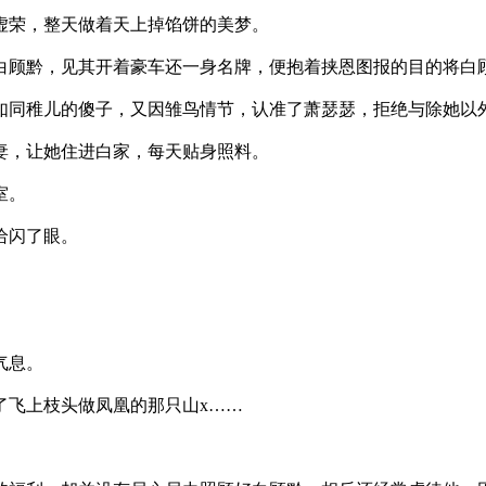
荣，整天做着天上掉馅饼的美梦。
顾黔，见其开着豪车还一身名牌，便抱着挟恩图报的目的将白
同稚儿的傻子，又因雏鸟情节，认准了萧瑟瑟，拒绝与除她以
，让她住进白家，每天贴身照料。
室。
给闪了眼。
气息。
飞上枝头做凤凰的那只山x……