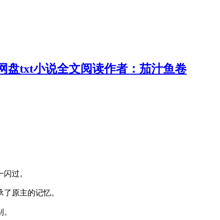
盘txt小说全文阅读作者：茄汁鱼卷
一闪过。
承了原主的记忆。
别。