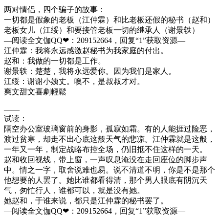
两对情侣，四个骗子的故事：
一切都是假象的老板（江仲霖）和比老板还假的秘书（赵和）
老板女儿（江绥）和要接管老板一切的继承人（谢景轶）
—阅读全文伽QQ❤：209152664，回复“1”获取资源—
江仲霖：我将永远感激赵秘书为我家庭的付出。
赵和：我做的一切都是工作。
谢景轶：楚楚，我将永远爱你。因为我们是家人。
江绥：谢谢小姨丈。噢不，是叔叔才对。
爽文甜文喜劇輕鬆
——
试读：
隔空办公室玻璃窗前的身影，孤寂如霜。有的人能捱过险恶，
渡过贫寒，却走不出心底这般天气的悲凉。江仲霖就是这般，
一年又一年，制定战略布控全场，仍旧抵不住这样的一天。
赵和收回视线，带上窗，一声叹息淹没在走回座位的脚步声
中。情之一字，取舍说难也易。说不清道不明，你是不是那个
他想要的人罢了。她比谁都看得清，那个男人眼底有阴沉天
气，匆忙行人，谁都可以，就是没有她。
她赵和，于谁来说，都只是江仲霖的秘书罢了。
—阅读全文伽QQ❤：209152664，回复“1”获取资源—