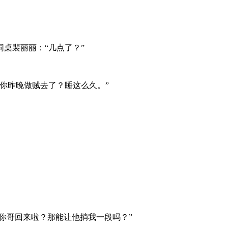
桌裴丽丽：“几点了？”
你昨晚做贼去了？睡这么久。”
你哥回来啦？那能让他捎我一段吗？”