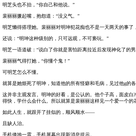
明芝头也不抬，“你自己和他说。”
裴丽丽撅起嘴，抱怨道：“没义气。”
明芝懒得搭理她。裴丽丽对明珅犯花痴也不是一天两天的事了
还说：“明珅这种级别的，只可远观，不可亵玩。”
明芝一语道破：“说白了你就是害怕距离拉近后发现神化了的男
裴丽丽气得打她，“你懂个鬼！”
可明芝怎么不懂。
就算是她烦死了明珅，知道他的所有怪癖和毛病，见过他g的
这并非主观发言。明珅的好看，是公认的。他个子高，面皮白
得快，学什么会什么。所以就算是裴丽丽这样见一个爱一个的
如此人生，就跟开了挂似的，顺风顺水——
且缺人治。
手机倏地一震，手机屏幕出现新消息提示。