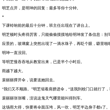
明芝点开，是明珅的回复：最多等你十分钟。
*
下课铃响前的最后十分钟，班主任出现在了讲台上。
明芝顿时头疼得厉害，只能偷偷摸摸地给明珅发了条信息：别
应景的，玻璃窗上突然出现了一滴水珠子，再眨个眼，噼里啪
明珅一直没回。
等明芝慢吞吞地从教室出来，已是半个小时后。
雨越下越大。
裴丽丽撑开伞，说要送她回去。
“我们又不顺路。”明芝缩着肩膀进伞，“送我到校门口就行了，
裴丽丽张张嘴，没说这鬼天气哪里能叫得到车。
这场雨大得，快要将伞面压垮，风一吹，明芝半边身子都x了。