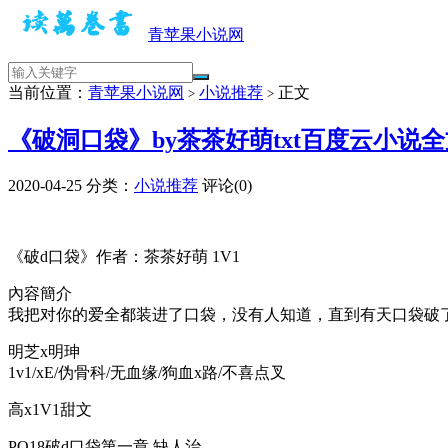
青苹果小说网
当前位置：
青苹果小说网
小说推荐
正文
>
>
《破洞口袋》by茶茶好萌txt百度云小说
2020-04-25
分类：
小说推荐
评论(0)
《破d口袋》作者：茶茶好萌 1V1
內容簡介
我把对你的爱全都装进了口袋，没有人知道，直到有天口袋破
明芝x明珅
1v1/xE/伪骨科/无血缘/狗血x路/不喜点叉
高x1V1甜文
PO18破d口袋第一章 缺人治