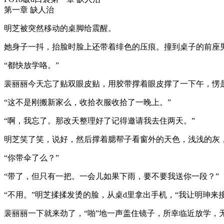
第一章 缺人治
明芝被突然移动的桌脚给震醒。
她身子一抖，抬脸时脸上还带着绯色的压痕。撞到桌子的前座
“都快放学咯。”
裴丽丽今天忘了贴双眼皮贴，用胶带撑着眼皮撑了一下午，愣
“这不是刚搬新家么，收拾衣服收拾了一晚上。”
“啊，我忘了。那改天整理好了记得邀请我去住两天。”
明芝笑了笑，说好，然后撑着腮帮子看窗外的天色，浅浅的灰
“你带伞了么？”
“带了，但只有一把。一会儿如果下雨，要不要我送你一段？”
“不用。”明芝揉揉发烫的脸，从桌d里拿出手机，“我让明珅来接
裴丽丽一下就来劲了，“啪”地一声盖住镜子，所幸临近放学，