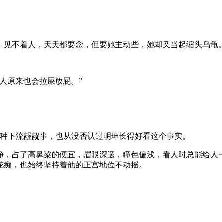
，见不着人，天天都要念，但要她主动些，她却又当起缩头乌龟
人原来也会拉屎放屁。”
各种下流龌龊事，也从没否认过明珅长得好看这个事实。
净，占了高鼻梁的便宜，眉眼深邃，瞳色偏浅，看人时总能给人
花痴，也始终坚持着他的正宫地位不动摇。