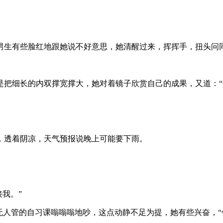
男生有些脸红地跟她说不好意思，她清醒过来，挥挥手，扭头问同
是把细长的内双撑宽撑大，她对着镜子欣赏自己的成果，又道：“
，透着阴凉，天气预报说晚上可能要下雨。
我。”
无人管的自习课嗡嗡嗡地吵，这点动静不足为提，她有些兴奋，“