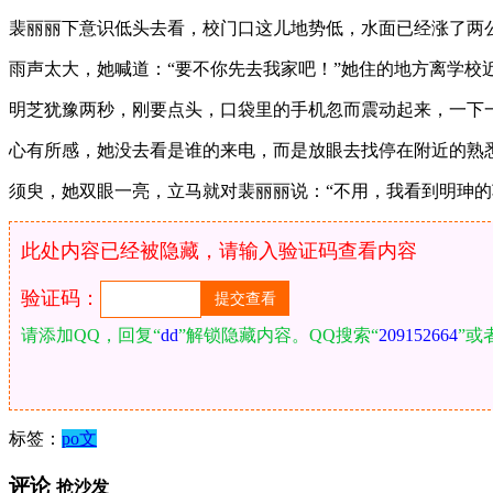
裴丽丽下意识低头去看，校门口这儿地势低，水面已经涨了两
雨声太大，她喊道：“要不你先去我家吧！”她住的地方离学校
明芝犹豫两秒，刚要点头，口袋里的手机忽而震动起来，一下
心有所感，她没去看是谁的来电，而是放眼去找停在附近的熟
须臾，她双眼一亮，立马就对裴丽丽说：“不用，我看到明珅的
此处内容已经被隐藏，请输入验证码查看内容
验证码：
请添加QQ，回复“
dd
”解锁隐藏内容。QQ搜索“
209152664
”或
标签：
po文
评论
抢沙发