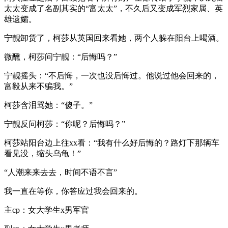
太太变成了名副其实的“富太太”，不久后又变成军烈家属、英
雄遗孀。
宁靓卸货了，柯莎从英国回来看她，两个人躲在阳台上喝酒。
微醺，柯莎问宁靓：“后悔吗？”
宁靓摇头：“不后悔，一次也没后悔过。他说过他会回来的，
富毅从来不骗我。”
柯莎含泪骂她：“傻子。”
宁靓反问柯莎：“你呢？后悔吗？”
柯莎站阳台边上往xx看：“我有什么好后悔的？路灯下那辆车
看见没，缩头乌龟！”
“人潮来来去去，时间不语不言”
我一直在等你，你答应过我会回来的。
主cp：女大学生x男军官