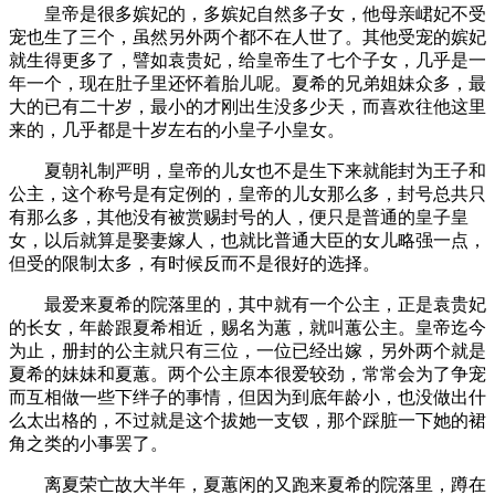
皇帝是很多嫔妃的，多嫔妃自然多子女，他母亲峮妃不受
宠也生了三个，虽然另外两个都不在人世了。其他受宠的嫔妃
就生得更多了，譬如袁贵妃，给皇帝生了七个子女，几乎是一
年一个，现在肚子里还怀着胎儿呢。夏希的兄弟姐妹众多，最
大的已有二十岁，最小的才刚出生没多少天，而喜欢往他这里
来的，几乎都是十岁左右的小皇子小皇女。
夏朝礼制严明，皇帝的儿女也不是生下来就能封为王子和
公主，这个称号是有定例的，皇帝的儿女那么多，封号总共只
有那么多，其他没有被赏赐封号的人，便只是普通的皇子皇
女，以后就算是娶妻嫁人，也就比普通大臣的女儿略强一点，
但受的限制太多，有时候反而不是很好的选择。
最爱来夏希的院落里的，其中就有一个公主，正是袁贵妃
的长女，年龄跟夏希相近，赐名为蕙，就叫蕙公主。皇帝迄今
为止，册封的公主就只有三位，一位已经出嫁，另外两个就是
夏希的妹妹和夏蕙。两个公主原本很爱较劲，常常会为了争宠
而互相做一些下绊子的事情，但因为到底年龄小，也没做出什
么太出格的，不过就是这个拔她一支钗，那个踩脏一下她的裙
角之类的小事罢了。
离夏荣亡故大半年，夏蕙闲的又跑来夏希的院落里，蹲在