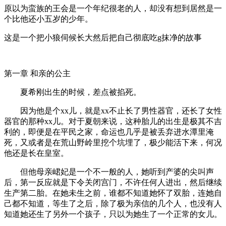
原以为蛮族的王会是一个年纪很老的人，却没有想到居然是一
个比他还小五岁的少年。
这是一个把小狼伺候长大然后把自己彻底吃g抹净的故事
第一章 和亲的公主
夏希刚出生的时候，差点被掐死。
因为他是个xx儿，就是xx不止长了男性器官，还长了女性
器官的那种xx儿。对于夏朝来说，这种胎儿的出生是极其不吉
利的，即便是在平民之家，命运也几乎是被丢弃进水潭里淹
死，又或者是在荒山野岭里挖个坑埋了，极少能活下来，何况
他还是长在皇室。
但他母亲峮妃是一个不一般的人，她听到产婆的尖叫声
后，第一反应就是下令关闭宫门，不许任何人进出，然后继续
生产第二胎。在她未生之前，谁都不知道她怀了双胎，连她自
己都不知道，等生了之后，除了极为亲信的几个人，也没有人
知道她还生了另外一个孩子，只以为她生了一个正常的女儿。