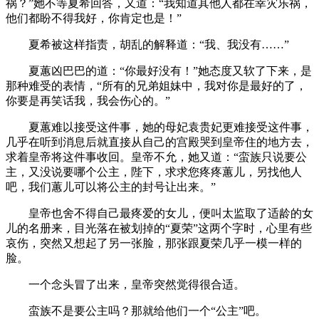
祸？”她不等夏希回答，又道：“我知道其他人都在幸灾乐祸，
他们都盼不得我好，你肯定也是！”
夏希被这样指责，胡乱的解释道：“我、我没有……”
夏蕙凶巴巴的道：“你最好没有！”她态度又软了下来，是
那种难受的表情，“所有的兄弟姐妹中，我对你是最好的了，
你要是再笑话我，我会伤心的。”
夏蕙难以接受这件事，她的母妃袁贵妃更难接受这件事，
几乎在听到消息后就直接从自己的宫殿哭到皇帝住的地方去，
求着皇帝将这件事收回。皇帝不允，她又道：“蛮族只说要公
主，又没说要哪个公主，陛下，求求您疼疼蕙儿，另找他人
吧，我们蕙儿可以将公主的封号让出来。”
皇帝也舍不得自己最疼爱的女儿，便叫太监取了适龄的女
儿的名册来，目光落在被划掉的“夏荣”这两个字时，心里有些
哀伤，突然又想起了另一张脸，那张跟夏荣几乎一模一样的
脸。
一个念头冒了出来，皇帝突然觉得很合适。
蛮族不是要公主吗？那就给他们一个“公主”吧。