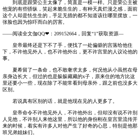
到底是跟荣公主太像了，简直是一模一样。只是荣公主被
他宠的有些骄纵，笑起来脆生生的，有种天真烂漫之感，面前
这个人却是怯生生的，手足无措的都不知道该往哪里摆放，一
张脸也因为惊吓而白的厉害。
——阅读全文伽QQ❤：209152664，回复“1”获取资源—
皇帝最终还是下不了手，便找了一处偏僻的宫落给他住
下，不许他见外人，也不许他外出，更不许宫里的人议论他的
事。
夏希留了一条命，也不敢奢求太多，何况他从小虽然在母
亲身边长大，但过的也是躲躲藏藏的x子，原来住的地方比这
里还要小一些，现在除了不能常看到母亲外，跟之前也没多大
区别。
若说真有区别的话，就是他现在见的人更多了。
皇帝命令不许他见外人，不许他外出，但却没有说不许别
人见他，不许别人来他这里，所以他的身份刚在皇宫里流传开
来的时候，着实有许多人对他产生了好奇的心思，特别是他那
班兄弟姐妹们。