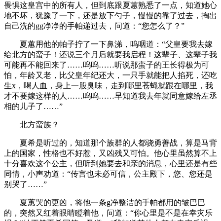
畏惧这皇宫中的所有人，但到底跟夏蕙熟悉了一点，知道她心
地不坏，犹豫了一下，还是放下勺子，慢慢的靠了过去，掏出
自己洗的gg净净的手帕递过去，问道：“您怎么了？”
夏蕙用他的帕子拧了一下鼻涕，呜咽道：“父皇要我去嫁
给北方的蛮子！还说三个月后就要我启程！这辈子、这辈子我
可能再不能回来了……呜呜……听说那蛮子的王长得极为可
怕，年龄又老，比父皇年纪还大，一只手就能把人掐死，还吃
生x，喝人血，身上一股臭味，走到哪里苍蝇就跟在哪里，我
才不要嫁这样的人……呜呜……早知道我去年就同意嫁给左丞
相的儿子了……”
北方蛮族？
夏希是听过的，知道那个族群的人都骁勇善战，算是马背
上的国家，性格也不好惹，又凶残又可怕。他心里虽然算不上
十分喜欢这个公主，但听到她要去和亲的消息，心里还是有些
同情，小声劝道：“传言也未必可信，公主殿下，您、您还是
别哭了……”
夏蕙哭的更凶，将他一条g净整洁的手帕都用的皱巴巴
的，突然又红着眼睛瞪着他，问道：“你心里是不是在幸灾乐