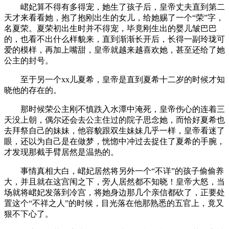
峮妃算不得有多得宠，她生了孩子后，皇帝丈夫直到第二
天才来看看她，抱了抱刚出生的女儿，给她赐了一个“荣”字，
名夏荣。夏荣初出生时并不得宠，毕竟刚生出的婴儿皱巴巴
的，也看不出什么样貌来，直到渐渐长开后，长得一副玲珑可
爱的模样，再加上嘴甜，皇帝就越来越喜欢她，甚至还给了她
公主的封号。
至于另一个xx儿夏希，皇帝是直到夏希十二岁的时候才知
晓他的存在的。
那时候荣公主刚不慎跌入水潭中淹死，皇帝伤心的连着三
天没上朝，偶尔还会去公主住过的院子思念她，而恰好夏希也
去拜祭自己的妹妹，他容貌跟双生妹妹几乎一样，皇帝看迷了
眼，还以为自己是在做梦，恍惚中冲过去捉住了夏希的手腕，
才发现那截手臂居然是温热的。
事情真相大白，峮妃居然将另外一个“不详”的孩子偷偷养
大，并且就在这宫闱之下，旁人居然都不知晓！皇帝大怒，当
场就将峮妃发落到冷宫，将她身边那几个亲信都砍了，正要处
置这个“不祥之人”的时候，目光落在他那熟悉的五官上，竟又
狠不下心了。