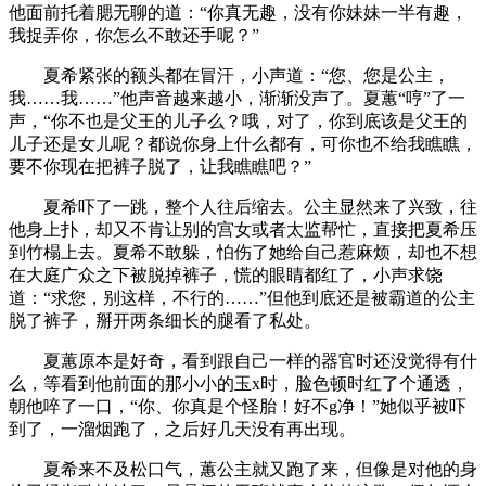
他面前托着腮无聊的道：“你真无趣，没有你妹妹一半有趣，
我捉弄你，你怎么不敢还手呢？”
夏希紧张的额头都在冒汗，小声道：“您、您是公主，
我……我……”他声音越来越小，渐渐没声了。夏蕙“哼”了一
声，“你不也是父王的儿子么？哦，对了，你到底该是父王的
儿子还是女儿呢？都说你身上什么都有，可你也不给我瞧瞧，
要不你现在把裤子脱了，让我瞧瞧吧？”
夏希吓了一跳，整个人往后缩去。公主显然来了兴致，往
他身上扑，却又不肯让别的宫女或者太监帮忙，直接把夏希压
到竹榻上去。夏希不敢躲，怕伤了她给自己惹麻烦，却也不想
在大庭广众之下被脱掉裤子，慌的眼睛都红了，小声求饶
道：“求您，别这样，不行的……”但他到底还是被霸道的公主
脱了裤子，掰开两条细长的腿看了私处。
夏蕙原本是好奇，看到跟自己一样的器官时还没觉得有什
么，等看到他前面的那小小的玉x时，脸色顿时红了个通透，
朝他啐了一口，“你、你真是个怪胎！好不g净！”她似乎被吓
到了，一溜烟跑了，之后好几天没有再出现。
夏希来不及松口气，蕙公主就又跑了来，但像是对他的身