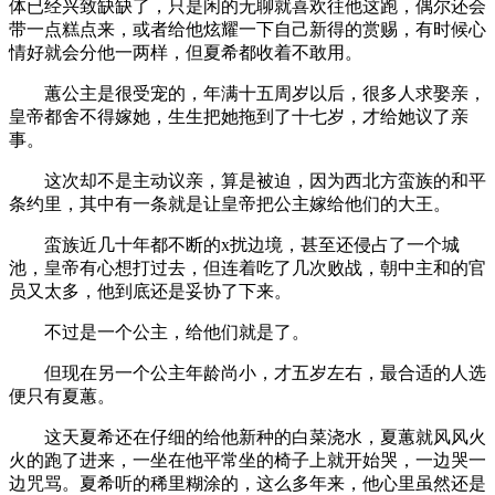
体已经兴致缺缺了，只是闲的无聊就喜欢往他这跑，偶尔还会
带一点糕点来，或者给他炫耀一下自己新得的赏赐，有时候心
情好就会分他一两样，但夏希都收着不敢用。
蕙公主是很受宠的，年满十五周岁以后，很多人求娶亲，
皇帝都舍不得嫁她，生生把她拖到了十七岁，才给她议了亲
事。
这次却不是主动议亲，算是被迫，因为西北方蛮族的和平
条约里，其中有一条就是让皇帝把公主嫁给他们的大王。
蛮族近几十年都不断的x扰边境，甚至还侵占了一个城
池，皇帝有心想打过去，但连着吃了几次败战，朝中主和的官
员又太多，他到底还是妥协了下来。
不过是一个公主，给他们就是了。
但现在另一个公主年龄尚小，才五岁左右，最合适的人选
便只有夏蕙。
这天夏希还在仔细的给他新种的白菜浇水，夏蕙就风风火
火的跑了进来，一坐在他平常坐的椅子上就开始哭，一边哭一
边咒骂。夏希听的稀里糊涂的，这么多年来，他心里虽然还是