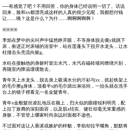
──有感觉了吧？不用回答，你的身体已经说明一切了。话说
回来，脸和xx都漂亮成这样的人真的很少见呢，我都想付钱
让……咦？这是什么？为什……啊啊啊啊啊！
※※※※
李焰在梦中的尖叫声中猛然睁开眼，不等身体脱去僵y就跳下
床，衝进正对床铺的浴室中，站在莲蓬头下扭开水龙头，让水
柱撞击头壳流向躯g。
水柱在接触他的身躯时冒出水汽，水汽在磁砖墙间缭绕片刻，
再随室内降温缓缓散去。
青年关上水龙头，脱去身上吸满水分的汗衫与xx，抓起铁架上
的毛巾擦g身体，顶着半x的毛巾踏出淋浴间，一抬头就在洗手
台上的镜子裡看见一名金髮青年。
青年x金般髮丝凌乱地压在额上，烈火似的眼瞳锐利明亮，配
上拉丁族裔的深刻面容，以及肌x结实、健壮却毫无笨重感的
身躯，不管登上哪家时尚杂誌封面都不逊色。
不过面对这让人垂涎或嫉妒的样貌，李焰却拉平嘴角，默默将