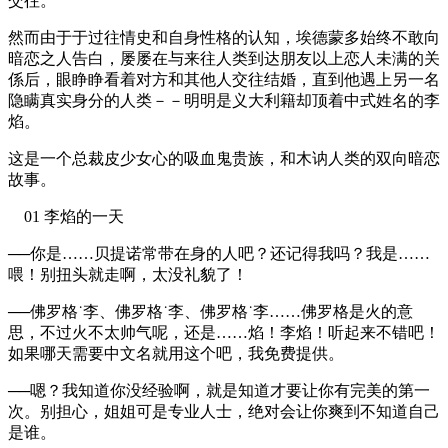
交往。
然而由于于过往情史和自身性格的认知，埃德蒙多始终不敢向
暗恋之人告白，屡屡在与来往人类到达朋友以上恋人未满的关
係后，眼睁睁看着对方和其他人交往结婚，直到他遇上另一名
隐瞒真实身分的人类－－明明是义大利籍却顶着中式姓名的李
焰。
这是一个总裁皮少女心的吸血鬼贵族，和木讷人类的双向暗恋
故事。
01 李焰的一天
──你是……贝提诺常带在身的人吧？还记得我吗？我是……
喂！别扭头就走啊，太没礼貌了！
──佛罗格˙李、佛罗格˙李、佛罗格˙李……佛罗格是火的意
思，不过火不太帅气呢，还是……焰！李焰！听起来不错吧！
如果哪天需要中文名就用这个吧，我免费提供。
──嗯？我知道你没经验啊，就是知道才要让你有完美的第一
次。别担心，姐姐可是专业人士，绝对会让你爽到不知道自己
是谁。