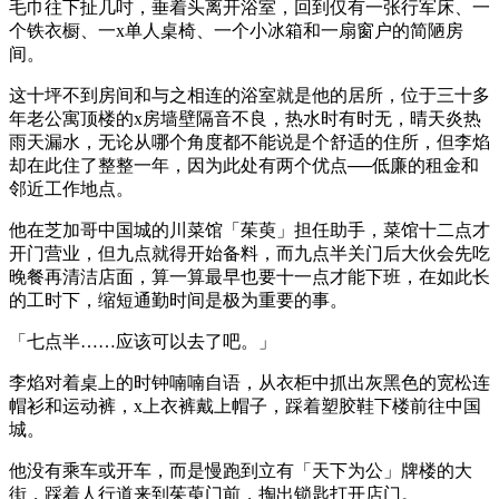
毛巾往下扯几吋，垂着头离开浴室，回到仅有一张行军床、一
个铁衣橱、一x单人桌椅、一个小冰箱和一扇窗户的简陋房
间。
这十坪不到房间和与之相连的浴室就是他的居所，位于三十多
年老公寓顶楼的x房墙壁隔音不良，热水时有时无，晴天炎热
雨天漏水，无论从哪个角度都不能说是个舒适的住所，但李焰
却在此住了整整一年，因为此处有两个优点──低廉的租金和
邻近工作地点。
他在芝加哥中国城的川菜馆「茱萸」担任助手，菜馆十二点才
开门营业，但九点就得开始备料，而九点半关门后大伙会先吃
晚餐再清洁店面，算一算最早也要十一点才能下班，在如此长
的工时下，缩短通勤时间是极为重要的事。
「七点半……应该可以去了吧。」
李焰对着桌上的时钟喃喃自语，从衣柜中抓出灰黑色的宽松连
帽衫和运动裤，x上衣裤戴上帽子，踩着塑胶鞋下楼前往中国
城。
他没有乘车或开车，而是慢跑到立有「天下为公」牌楼的大
街，踩着人行道来到茱萸门前，掏出锁匙打开店门。