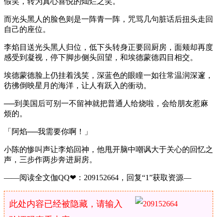
假笑，转为真心喜悦的灿烂之笑。
而光头黑人的脸色则是一阵青一阵，咒骂几句脏话后扭头走回
自己的座位。
李焰目送光头黑人归位，低下头转身正要回厨房，面颊却再度
感受到凝视，停下脚步侧头回望，和埃德蒙德四目相交。
埃德蒙德脸上仍挂着浅笑，深蓝色的眼瞳一如往常温润深邃，
彷彿倒映星月的海洋，让人有跃入的衝动。
──到美国后可别一不留神就把普通人给烧啦，会给朋友惹麻
烦的。
「阿焰──我需要你啊！」
小陈的惨叫声让李焰回神，他甩开脑中嘲讽大于关心的回忆之
声，三步作两步奔进厨房。
——阅读全文伽QQ❤：209152664，回复“1”获取资源—
此处内容已经被隐藏，请输入