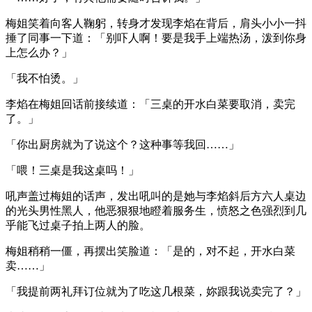
梅姐笑着向客人鞠躬，转身才发现李焰在背后，肩头小小一抖
捶了同事一下道：「别吓人啊！要是我手上端热汤，泼到你身
上怎么办？」
「我不怕烫。」
李焰在梅姐回话前接续道：「三桌的开水白菜要取消，卖完
了。」
「你出厨房就为了说这个？这种事等我回……」
「喂！三桌是我这桌吗！」
吼声盖过梅姐的话声，发出吼叫的是她与李焰斜后方六人桌边
的光头男性黑人，他恶狠狠地瞪着服务生，愤怒之色强烈到几
乎能飞过桌子拍上两人的脸。
梅姐稍稍一僵，再摆出笑脸道：「是的，对不起，开水白菜
卖……」
「我提前两礼拜订位就为了吃这几根菜，妳跟我说卖完了？」