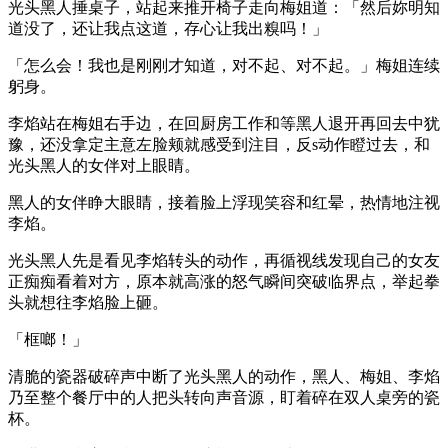
光头黑人捶桌子，站起来推开椅子走向梅姐道：「然后妳明知
道没了，还让我点这道，存心让我出糗吗！」
「怎么会！我也是刚刚才知道，对不起、对不起。」梅姐连续
躬身。
李焰站在梅姐右手边，在回厨房工作和等黑人退开再回去中犹
豫，还没拿定主意左脸颊就感受到注目，反s动作瞪过去，和
光头黑人的女伴对上眼睛。
黑人的女伴睁大眼睛，接着脸上浮现笑容和红晕，热情地注视
李焰。
光头黑人先是看见李焰转头的动作，再循视线发现自己的女友
正痴痴看着对方，原本就高涨的怒气瞬间突破临界点，举起拳
头就想往李焰脸上砸。
「框啷！」
清脆的瓷器破碎声中断了光头黑人的动作，黑人、梅姐、李焰
乃至整个餐厅中的人把头转向声音源，盯着碎在双人桌旁的瓷
杯。