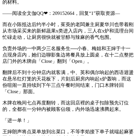
的材料。
——阅读全文伽QQ❤：209152664，回复“1”获取资源—
而在小陈抵达后约半小时，茱萸的老闆兼主厨夏华川也带着刚
从市场采买来的新鲜蔬果x类进入店内，三人在x炉和流理台间
忙碌走动，让厨房很快就被甘醇与辣麻的香气包围。
负责外场的一中两少三名服务生──小春、梅姐和王婶于十一
点现身店内，她们边聊影集边将餐具放上圆桌，在十二点整把
店门外的木牌由「Close」翻到「Open」。
翻牌后不到十分钟店内就客满，中、英和偶尔响起的西语迴盪
在悬吊红灯笼的天花板下，片刻后厨房内响起x炉轰响，而这
份喧闹一直持续到下午三点午餐时间结束，门口木牌转回
「Close」那面。
木牌在晚间七点再度翻转，而这回店裡的桌子扣除预先订位
的，全都在一分钟内被顾客佔领，内外场迅速沸腾起来。
「进一单！」
王婶朗声将点菜单放到出菜口，不等李焰接下单子就端起麻婆