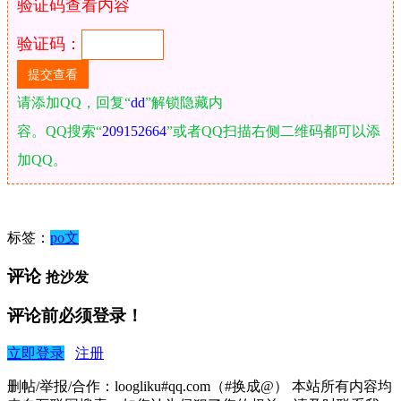
验证码查看内容
验证码：
请添加QQ，回复“
dd
”解锁隐藏内
容。QQ搜索“
209152664
”或者QQ扫描右侧二维码都可以添
加QQ。
标签：
po文
评论
抢沙发
评论前必须登录！
立即登录
注册
删帖/举报/合作：loogliku#qq.com（#换成@） 本站所有内容均