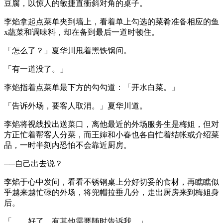
豆腐，以惊人的敏捷直衝斜对角的桌子。
李焰拿起点菜单夹到墙上，看着单上勾选的菜肴准备相应的鱼
x蔬菜和调味料，却在备到最后一道时顿住。
「怎么了？」夏华川甩着黑铁锅问。
「有一道没了。」
李焰指着点菜单最下方的勾勾道：「开水白菜。」
「告诉外场，要客人取消。」夏华川道。
李焰将视线投出送菜口，离他最近的外场服务生是梅姐，但对
方正忙着帮客人分菜，而王婶和小春也各自忙着结帐或介绍菜
品，一时半刻内恐怕不会靠近厨房。
──自己出去说？
李焰于心中发问，看看不锈钢桌上分好切妥的食材，再瞧瞧似
乎越来越忙碌的外场，将兜帽拉垂几分，走出厨房来到梅姐身
后。
「……好了，有其他需要随时告诉我。」