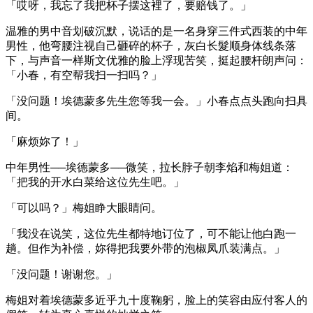
「哎呀，我忘了我把杯子摆这裡了，要赔钱了。」
温雅的男中音划破沉默，说话的是一名身穿三件式西装的中年
男性，他弯腰注视自己砸碎的杯子，灰白长髮顺身体线条落
下，与声音一样斯文优雅的脸上浮现苦笑，挺起腰杆朗声问：
「小春，有空帮我扫一扫吗？」
「没问题！埃德蒙多先生您等我一会。」小春点点头跑向扫具
间。
「麻烦妳了！」
中年男性──埃德蒙多──微笑，拉长脖子朝李焰和梅姐道：
「把我的开水白菜给这位先生吧。」
「可以吗？」梅姐睁大眼睛问。
「我没在说笑，这位先生都特地订位了，可不能让他白跑一
趟。但作为补偿，妳得把我要外带的泡椒凤爪装满点。」
「没问题！谢谢您。」
梅姐对着埃德蒙多近乎九十度鞠躬，脸上的笑容由应付客人的