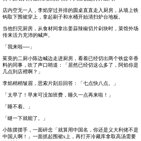
店内空无一人，李焰穿过并排的圆桌直直走入厨房，从墙上铁
钩取下围裙穿上，拿起刷子和水桶开始清扫炉台地板。
当他扫完厨房，从食材间拿出姜蒜辣椒切片剁块时，菜馆外场
传来活力充沛的喊声。
「我来啦──」
茱萸的二厨小陈边喊边走进厨房，看着已经切出两个铁盆辛香
料的同事，吹了声口哨道：「居然已经切这么多了，阿焰你是
几点到店裡啊？」
李焰稍稍皱眉，思索片刻后回答：「七点快八点。」
「太早了！早来可没加班费，睡久一点再来啦！」
「睡不着。」
「瞇一下就能了。」
小陈摆摆手，一面碎念「就算用中国名，你还是义大利佬不是
中国人啊！」一面抓起围裙x上，再打开冷藏库拿取高汤需要