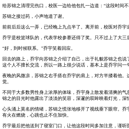
给苏锦之清理完伤口，校医一边给他包扎一边道：“这段时间不
苏锦之接过药，小声地道了谢。
前前后后这么一弄，已经晚上九点半了。离开前，校医对乔宇道
乔宇是校篮球队的，代表学校参赛还得了奖。只不过上了大三
“好，到时候联系。”乔宇笑着回应。
回去的路上，乔宇向苏锦之介绍了自己，出于礼貌苏锦之也说
这个人不擅长交流，所以一路上很少说话，基本上是乔宇问一
夜晚的风微凉，苏锦之右手搭在乔宇的肩上，对方半搂着他。
觉。
不同于大多数男性身上浓厚的体味，乔宇身上散发着清爽的气
锦之的目光时他露出了淡淡的笑容，深邃的双眸映着灯光，深
心头涌上莫名的情绪，苏锦之慌张地移开了视线垂下眼帘。乔
有火在燃烧，心跳也止不住加快。
乔宇最后把他送到了寝室门口，让他这段时间多加注意，谨听