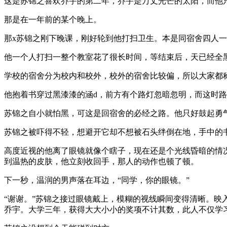
这是苏锦之喜欢乔宇的第二年，乔宇是万丈光芒的太阳，而他
那是在一年前的某个晚上。
那x苏锦之刚下晚课，刚好轮到他打扫卫生。本是同宿舍四人
他一个人打扫一整个教室花了很长时间，等结束后，天已经全
学校的宿舍分为校内和校外，校外的宿舍比较偏，所以大家都称
他抱着书穿过黑漆漆的涵d，前方有个路灯忽暗忽明，而这时
苏锦之自小就怕黑，可这是回宿舍的必经之路。他只好鼓起勇
苏锦之被吓得不轻，想避开它却不想被石头绊倒在地，手中的
高度近视的他离了眼镜就像个瞎子，现在还是个光线昏暗的情
到温热的皮肤，他立刻收回手，那人的动作也顿了顿。
下一秒，温润的男声落在耳边，“同学，你的眼镜。”
“谢谢。”苏锦之接过眼镜戴上，模糊的视线瞬间变得清晰。
乔宇。大学三年，获得大大小小的奖项不计其数，此人不仅学