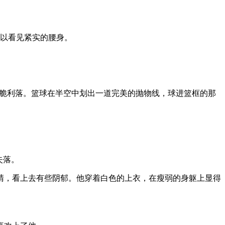
可以看见紧实的腰身。
g脆利落。篮球在半空中划出一道完美的抛物线，球进篮框的那
失落。
睛，看上去有些阴郁。他穿着白色的上衣，在瘦弱的身躯上显得