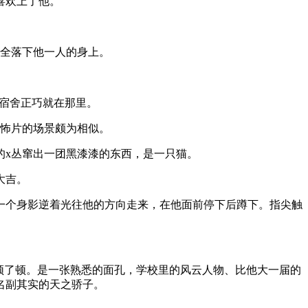
喜欢上了他。
务全落下他一人的身上。
的宿舍正巧就在那里。
恐怖片的场景颇为相似。
的x丛窜出一团黑漆漆的东西，是一只猫。
大吉。
一个身影逆着光往他的方向走来，在他面前停下后蹲下。指尖触
顿了顿。是一张熟悉的面孔，学校里的风云人物、比他大一届的
名副其实的天之骄子。