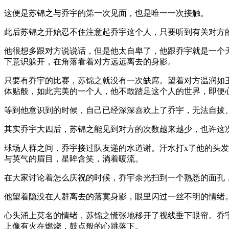
这便是苏锦之与乔宇的第一次见面，也是唯一一次接触。
此后苏锦之开始忍不住注意起乔宇这个人，只要听到有关对方
他很想多跟对方说说话，但是他太自卑了，他跟乔宇就是一个
下意识躲开，在角落看着对方远远离去的身影。
只要有乔宇的比赛，苏锦之就没有一次缺席。望着对方温润如
体贴般，如此完美的一个人，他不敢踏足这个人的世界，即便
等到他意识到的时候，自己已经深深喜欢上了乔宇，无法自拔
其实乔宇大四后，苏锦之能见到对方的次数越来越少，也许这
球场人群之间，乔宇接过队友递的水道谢。汗水打x了他的头
与英气的眉目，星眸含笑，淌着暖流。
在大家讨论着怎么庆祝的时候，乔宇余光扫到一个熟悉的面孔
他望着隐没在人群离去的落寞身影，眼里闪过一丝不明的情绪
心头涌上莫名的情绪，苏锦之慌张地移开了视线垂下眼帘。乔
上像有火在燃烧，鼓点般的心跳落下。