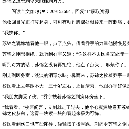
苏锦之没想到今天能碰到对方。
——阅读全文伽QQ❤：209152664，回复“1”获取资源—
他收回目光正打算起身，可刚有动作脚踝处就传来一阵刺痛，
“我扶你。”
苏锦之犹豫地看他一眼，点了点头。借着乔宇的力量他慢慢起
苏锦之刚想拒绝，就听到乔宇又道：“你这样不去医务室处理一
听到对方的话，苏锦之没有再拒绝，他点了点头，“麻烦你了。
刚走到医务室，淡淡的消毒水味扑鼻而来，苏锦之挨着乔宇一
校医看上去年龄不大，三十岁左右，眉目清秀。他跟乔宇好像
“我朋友脚受了伤。”乔宇扶着苏锦之到病床旁坐下。
“我看看。”校医闻言，立刻就走了过去，他小心翼翼地卷开苏
锦之皮肤白，这青一块紫一块的看起来极为可怖。
校医看到伤口也有些诧异，轻轻按了按脚踝。刺痛令苏锦之倒