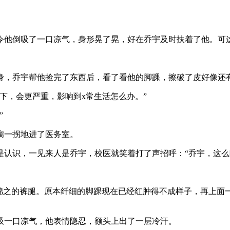
令他倒吸了一口凉气，身形晃了晃，好在乔宇及时扶着了他。可
身，乔宇帮他捡完了东西后，看了看他的脚踝，擦破了皮好像还有
下，会更严重，影响到x常生活怎么办。”
”
瘸一拐地进了医务室。
是认识，一见来人是乔宇，校医就笑着打了声招呼：“乔宇，这么
锦之的裤腿。原本纤细的脚踝现在已经红肿得不成样子，再上面
吸一口凉气，他表情隐忍，额头上出了一层冷汗。