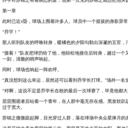
乔宇对苏锦之有着病态的爱，他第一次见到苏锦之就想把他关
第一章
此时已近x昏，球场上围着许多人。球员中一个挺拔的身影异
“乔宇！”
那人听到队友的呼唤转身，暖橘色的夕阳勾勒出深邃的五官，
“接着！”队友把球扔给了他，他轻松地接住后转身，越过一个
一刻，清脆的哨声响起。
同时，球场也响起一阵欢呼。
“真没想到这么幸运，居然还可以看到乔学长打球。”场外一名
“对啊，这说不定是乔学长在校的最后一次球赛了，毕竟他都大
层层围观者后站着一个青年，在人群中毫无存在感。黑发软趴
过于宽大。
苏锦之微微踮起脚，目光穿过人群，落在球场中央众星捧月的