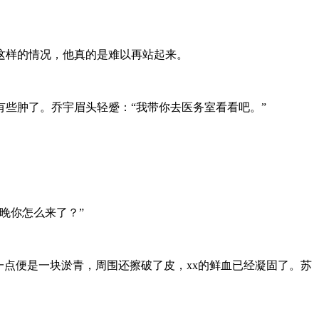
这样的情况，他真的是难以再站起来。
些肿了。乔宇眉头轻蹙：“我带你去医务室看看吧。”
晚你怎么来了？”
一点便是一块淤青，周围还擦破了皮，xx的鲜血已经凝固了。苏