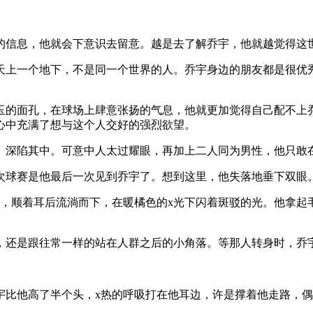
的信息，他就会下意识去留意。越是去了解乔宇，他就越觉得这
天上一个地下，不是同一个世界的人。乔宇身边的朋友都是很优
玉的面孔，在球场上肆意张扬的气息，他就更加觉得自己配不上
心中充满了想与这个人交好的强烈欲望。
、深陷其中。可意中人太过耀眼，再加上二人同为男性，他只敢
次球赛是他最后一次见到乔宇了。想到这里，他失落地垂下双眼
发，顺着耳后流淌而下，在暖橘色的x光下闪着斑驳的光。他拿起
，还是跟往常一样的站在人群之后的小角落。等那人转身时，乔
。
宇比他高了半个头，x热的呼吸打在他耳边，许是撑着他走路，