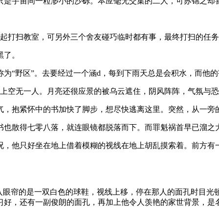
只是宇宙间一粒渺小的沙砾。本应毫无交集的二人，可苏锦之却
一起打扫教室，可另外三个舍友碰巧临时都有事，最终打扫的任
黑了。
为“野区”。去要经过一个涵d，每到下雨天总是会积水，而他
路上空无一人。月亮还很应景的被乌云遮住，阴风阵阵，气氛与
气，抱紧怀中的书加快了脚步，想尽快逃离这里。突然，从一旁
书也散得七零八落，就连眼镜都脱落而下。而罪魁祸首早已溜之
况，他只好坐在地上借着模糊的视线在地上胡乱摸索着。前方有
映入眼帘的是一双白色的球鞋，视线上移，停在那人的面孔时目光
习好，还有一副俊朗的面孔，再加上他令人羡艳的家世背景，是