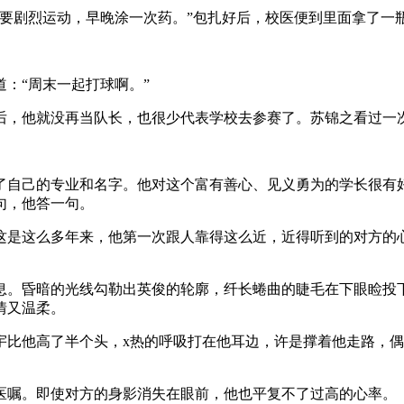
要剧烈运动，早晚涂一次药。”包扎好后，校医便到里面拿了一
：“周末一起打球啊。”
后，他就没再当队长，也很少代表学校去参赛了。苏锦之看过一
了自己的专业和名字。他对这个富有善心、见义勇为的学长很有
句，他答一句。
这是这么多年来，他第一次跟人靠得这么近，近得听到的对方的
息。昏暗的光线勾勒出英俊的轮廓，纤长蜷曲的睫毛在下眼睑投
情又温柔。
宇比他高了半个头，x热的呼吸打在他耳边，许是撑着他走路，
医嘱。即使对方的身影消失在眼前，他也平复不了过高的心率。