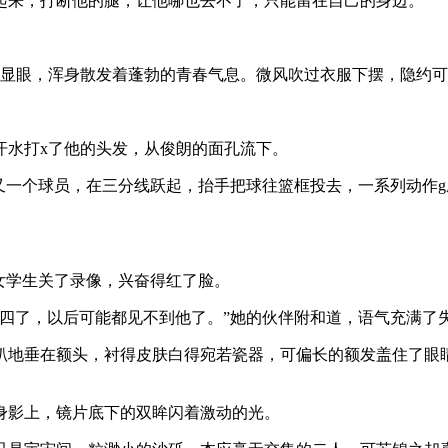
起来，打断他的腿，让他哪也去不了，只能留在自己的身边。
常显眼，浑身散发着蓬勃的青春气息。微风吹过衣服下摆，隐约
汗水打x了他的头发，从俊朗的面孔流下。
又一个球员，在三分线跃起，抬手把球往篮框投去，一系列动作
女学生关了录像，兴奋得红了脸。
四了，以后可能都见不到他了。”她的伙伴附和道，语气充满了
趴地垂在额头，衬得皮肤白得宛若瓷器，可偏长的额发盖住了眼
身影上，镜片底下的双眸闪着激动的光。