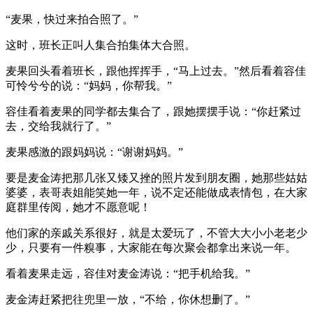
“麦果，快过来拍合照了。”
这时，班长正叫人集合拍集体大合照。
麦果回头看着班长，跟他挥挥手，“马上过去。”然后看着容佳
可怜兮兮的说：“妈妈，你帮我。”
容佳看着麦果的同学都去集合了，跟她摆摆手说：“你赶紧过
去，交给我就行了。”
麦果感激的跟妈妈说：“谢谢妈妈。”
要是麦金涛把那几张又矮又挫的照片发到朋友圈，她那些姑姑
婆婆，表哥表姐能笑她一年，说不定还能做成表情包，在大家
庭群里传阅，她才不愿意呢！
他们家的亲戚关系很好，就是太爱玩了，不管大大小小老老少
少，只要有一件糗事，大家能在每次聚会都拿出来说一年。
看着麦果走远，容佳对麦金涛说：“把手机给我。”
麦金涛赶紧把往兜里一放，“不给，你休想删了。”