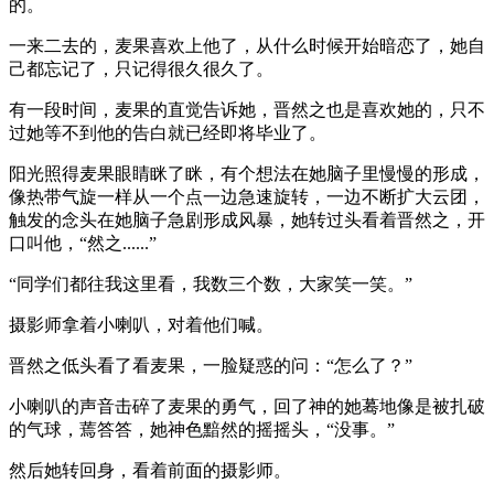
的。
一来二去的，麦果喜欢上他了，从什么时候开始暗恋了，她自
己都忘记了，只记得很久很久了。
有一段时间，麦果的直觉告诉她，晋然之也是喜欢她的，只不
过她等不到他的告白就已经即将毕业了。
阳光照得麦果眼睛眯了眯，有个想法在她脑子里慢慢的形成，
像热带气旋一样从一个点一边急速旋转，一边不断扩大云团，
触发的念头在她脑子急剧形成风暴，她转过头看着晋然之，开
口叫他，“然之......”
“同学们都往我这里看，我数三个数，大家笑一笑。”
摄影师拿着小喇叭，对着他们喊。
晋然之低头看了看麦果，一脸疑惑的问：“怎么了？”
小喇叭的声音击碎了麦果的勇气，回了神的她蓦地像是被扎破
的气球，蔫答答，她神色黯然的摇摇头，“没事。”
然后她转回身，看着前面的摄影师。