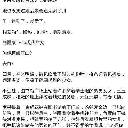
麦果没想过晋然之会拒绝她
她也没想过她后来会遇见谢旻川
但，遇到了，就爱了。
相差7岁，慢热，剧情x，前期清水。
簡體版1V1x現代甜文
你似糖甜表白?
表白?
四月，春光明媚，微风吹散了湖边的柳叶，柳条迎着风摇曳，
婀娜多姿，像极了翩翩起舞的少女。
不远处，图书馆广场上站着许多穿着学士服的男男女女，三五
成群，稚嫩的脸上洋溢着灿烂的笑容，无忧无虑，青春飞扬。
麦果捧着一束鲜花站在图书馆的正门前，爸爸麦金涛一只脚向
前跨，另一只脚往后曲，半蹲着拿着手机往前伸，角度向下镜
头对准麦果，很随意的拍了几张，拍好后看着照片里的女儿，
把手机递给站在他旁边的容佳，好不得意的笑着说：“老婆你