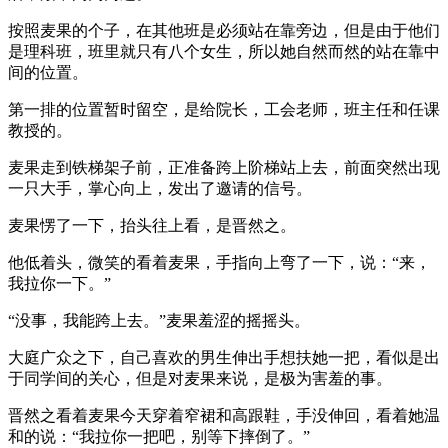
按照麦果的个子，在其他班是必须站在靠旁边，但是由于他们
是理科班，班里就只有八个女生，所以她自然而然的站在靠中
间的位置。
第一排的位置暂时留空，是给院长，工会老师，班主任和任课
教授的。
麦果走到铁梯架子前，正准备跨上阶梯站上去，前面突然出现
一只大手，掌心向上，发出了邀请的信号。
麦果愣了一下，抬头往上看，是晋然之。
他低着头，微笑的看着麦果，手指向上弯了一下，说：“来，
我拉你一下。”
“没事，我能跨上去。”麦果羞涩的摇摇头。
大庭广众之下，自己喜欢的男生伸出手想扶她一把，看似是出
于同学间的关心，但是对麦果来说，是极为害羞的事。
晋然之看着麦果今天穿着窄裙和高跟鞋，手没伸回，看着她温
和的说：“我拉你一把吧，别等下摔倒了。”