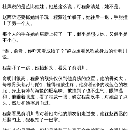
杜凤说的是芭比娃娃，她总这么说，可程蒙清楚，她不是。
赵西丞还要抓她辫子玩，程蒙连忙躲开，她往后一退，手肘撞
上了另一个人。
那个人的手在她的肩膀上按了一下，似乎是想扶她，又似乎是
不小心。
“诶，俞哥，你咋来看成绩了？”赵西丞看见程蒙身后的俞明川
说。
程蒙吓了一跳，她抬起头，看见了俞明川。
俞明川很高，程蒙的额头仅仅到他肩膀的位置，他的骨架大，
每根骨头都y邦邦的，撞得程蒙生疼，他穿着g净的浅蓝色的校
服，身上有薄荷海盐的肥皂味。被撞到了也不生气，眼神温
和，他垂着眼皮，看了程蒙一眼，确定程蒙没事，对她点了点
头，然后和她擦肩而过。
程蒙看见俞明川背对着她向他的朋友们走过去，他往赵西丞的
后脑勺上，狠狠拍了一巴掌。