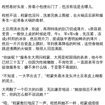
程然卷好头发，拎着小包便出门了，也没有说是去哪儿。
程然不说，程蒙也没问，洗漱完换上围裙，去火锅店后厨和服
务生一起准备火锅的食材。
土豆用清水洗净，削皮，再用特殊的刮刀切成薄片。x类容易
变质，一般快上桌的时候处理。牛x、羊x等x食，先压紧，冻
成y邦邦的冰块，然后用片刀，搓成版半透明如蝉衣的薄片，
然后一片片在瓷盘上摞好。等到夜幕降临的时候，这些食物就
跳进沸腾的火锅里，辣得人泪流满面。
“你妹呢？”服务生大周问程蒙。大周是程国强的表弟，他今年
已经三十五了，但因为性格懒散，不肯吃苦，一直跟表哥当学
徒做服务生，赚不来什么钱，于是娶不着媳妇。
“不知道，一大早出去了。”程蒙夹着水龙头冲土豆表皮上糊着
的泥土。
大周翻了一个巨大的白眼，无比嫌弃地说：“她放假总不来帮
忙，你妈怎么都不说说她？”
“唔。”程蒙敷衍地应了一声。程然和她不一样，程蒙成绩很