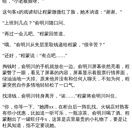
暄，“小老板娘呀。”
这句客x的戏谑却让程蒙微微红了脸，她木讷道：“谢谢。”
“上班到几点？”俞明川随口问。
“再过一会儿吧。”程蒙回答道。
“哦。”俞明川从夹层里取钱递给程蒙，“很辛苦？”
“还好，”程蒙说：“有点吧……”
掏钱时，俞明川的手机就放在一边。俞明川屏幕依然亮着，程
蒙瞥了一眼，看见了屏幕的内容，屏幕显示着股票行情界面，
绿油油地一大排。原来他并没有和任何人聊天，不知为何，程
蒙突然自作多情地轻轻松了一口气。
找清钱，俞明川转身离开，“诶……”程蒙将俞明川叫住。
“你，你等一下。”她蹲xx，在柜台后一阵乱找。火锅店对熟客
有些小优惠，比如送一听可乐，一瓶凉茶。俞明川喝了酒。程
蒙翻出了一罐旺仔牛x，这算是店里最贵的小礼物了，要是让
杜凤知道，指不定要说她。