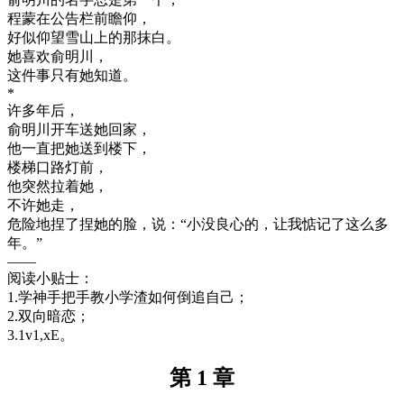
程蒙在公告栏前瞻仰，
好似仰望雪山上的那抹白。
她喜欢俞明川，
这件事只有她知道。
*
许多年后，
俞明川开车送她回家，
他一直把她送到楼下，
楼梯口路灯前，
他突然拉着她，
不许她走，
危险地捏了捏她的脸，说：“小没良心的，让我惦记了这么多
年。”
——
阅读小贴士：
1.学神手把手教小学渣如何倒追自己；
2.双向暗恋；
3.1v1,xE。
第 1 章