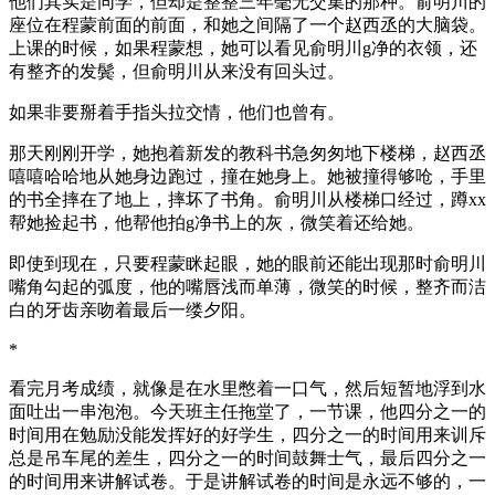
他们其实是同学，但却是整整三年毫无交集的那种。俞明川的
座位在程蒙前面的前面，和她之间隔了一个赵西丞的大脑袋。
上课的时候，如果程蒙想，她可以看见俞明川g净的衣领，还
有整齐的发鬓，但俞明川从来没有回头过。
如果非要掰着手指头拉交情，他们也曾有。
那天刚刚开学，她抱着新发的教科书急匆匆地下楼梯，赵西丞
嘻嘻哈哈地从她身边跑过，撞在她身上。她被撞得够呛，手里
的书全摔在了地上，摔坏了书角。俞明川从楼梯口经过，蹲xx
帮她捡起书，他帮他拍g净书上的灰，微笑着还给她。
即使到现在，只要程蒙眯起眼，她的眼前还能出现那时俞明川
嘴角勾起的弧度，他的嘴唇浅而单薄，微笑的时候，整齐而洁
白的牙齿亲吻着最后一缕夕阳。
*
看完月考成绩，就像是在水里憋着一口气，然后短暂地浮到水
面吐出一串泡泡。今天班主任拖堂了，一节课，他四分之一的
时间用在勉励没能发挥好的好学生，四分之一的时间用来训斥
总是吊车尾的差生，四分之一的时间鼓舞士气，最后四分之一
的时间用来讲解试卷。于是讲解试卷的时间是永远不够的，一