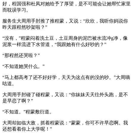
好，程国强和杜凤对她给予了厚望，是不可能会让她帮忙家里
而耽误学习。
服务生大周用手肘推了推程蒙，又说：“欣欣，我听你妈说你
昨天跟程然吵架啦？”
“没有，”程蒙闷着洗土豆，土豆周身的泥巴被水流冲g净，像
泥浆一样流进下水管道，“我跟她有什么好吵的？”
“那程然还哭啦？”
“不知道她哭什么。”
“马上都高考了还不好好学，天天为这点有的没的吵。”大周嘀
咕道。
大周用手肘碰了碰程蒙，又说：“你妹妹天天往外头跑，是不
是早恋了啊？”
“不知道。”程蒙敷衍道。
大周却如临大敌，抓着程蒙说：“蒙蒙，你可不许早恋啊。我
还想看着你上大学呢！”