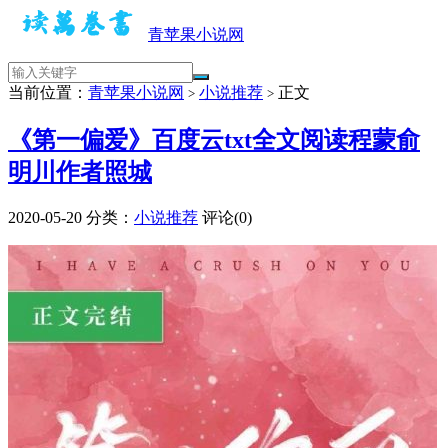
青苹果小说网
当前位置：
青苹果小说网
小说推荐
正文
>
>
《第一偏爱》百度云txt全文阅读程蒙俞
明川作者照城
2020-05-20
分类：
小说推荐
评论(0)