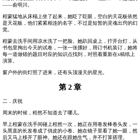
——俞明川。
程蒙猛地从床榻上坐了起来，她眨了眨眼，空白的天花板依然
是天花板，他们紧紧相连的名字，不过是短暂的灵魂出窍的幻
觉。
程蒙去洗手间用凉水洗了一把脸。她趴回桌上，拧开台灯，从
书包里掏出今天的试卷，一张一张摞好，用订书机装订，她将
每一道做错的题目对应的知识点找到，对照着重新在x稿纸上
演算。
窗户外的街灯照了进来，还有头顶漫天的星光。
第 2 章
二．庆祝
周末的时候，程然不知道去了哪儿。
早上程蒙在洗手间碰上程然一次，她正在用卷发棒卷头发，一
头黑直的长发卷成了俏皮的小卷。她在镜子里看了她一眼，然
后又马上移开了眼神。她还在跟她生气，并不打算搭理。