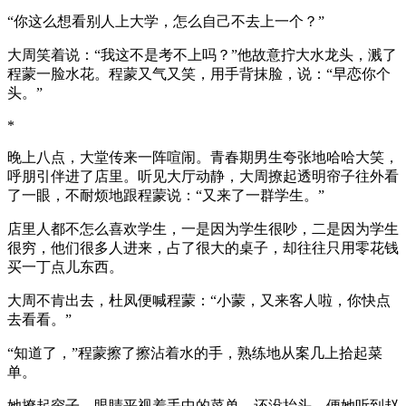
“你这么想看别人上大学，怎么自己不去上一个？”
大周笑着说：“我这不是考不上吗？”他故意拧大水龙头，溅了
程蒙一脸水花。程蒙又气又笑，用手背抹脸，说：“早恋你个
头。”
*
晚上八点，大堂传来一阵喧闹。青春期男生夸张地哈哈大笑，
呼朋引伴进了店里。听见大厅动静，大周撩起透明帘子往外看
了一眼，不耐烦地跟程蒙说：“又来了一群学生。”
店里人都不怎么喜欢学生，一是因为学生很吵，二是因为学生
很穷，他们很多人进来，占了很大的桌子，却往往只用零花钱
买一丁点儿东西。
大周不肯出去，杜凤便喊程蒙：“小蒙，又来客人啦，你快点
去看看。”
“知道了，”程蒙擦了擦沾着水的手，熟练地从案几上拾起菜
单。
她撩起帘子，眼睛平视着手中的菜单，还没抬头，便她听到赵