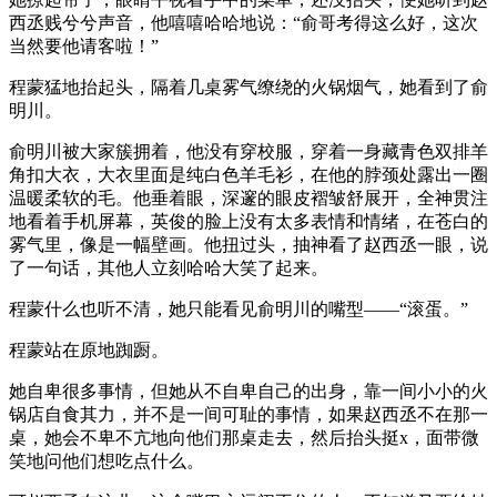
西丞贱兮兮声音，他嘻嘻哈哈地说：“俞哥考得这么好，这次
当然要他请客啦！”
程蒙猛地抬起头，隔着几桌雾气缭绕的火锅烟气，她看到了俞
明川。
俞明川被大家簇拥着，他没有穿校服，穿着一身藏青色双排羊
角扣大衣，大衣里面是纯白色羊毛衫，在他的脖颈处露出一圈
温暖柔软的毛。他垂着眼，深邃的眼皮褶皱舒展开，全神贯注
地看着手机屏幕，英俊的脸上没有太多表情和情绪，在苍白的
雾气里，像是一幅壁画。他扭过头，抽神看了赵西丞一眼，说
了一句话，其他人立刻哈哈大笑了起来。
程蒙什么也听不清，她只能看见俞明川的嘴型——“滚蛋。”
程蒙站在原地踟蹰。
她自卑很多事情，但她从不自卑自己的出身，靠一间小小的火
锅店自食其力，并不是一间可耻的事情，如果赵西丞不在那一
桌，她会不卑不亢地向他们那桌走去，然后抬头挺x，面带微
笑地问他们想吃点什么。