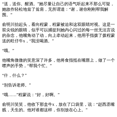
“送，送你。醒酒。”她尽量让自己的语气听起来不那么可疑，
她故作轻松地耸了耸肩，无所谓道：“谢，谢你刚刚帮我解
围。”
俞明川抬起头，看向程蒙，程蒙被迫和这双眼睛对视。这是一
双尖锐的眼睛，似乎可以捕捉到她内心闪过的每一丝无法言说
的杂念，他嘴角动了动，向上牵动起来，他用手指拨了拨程蒙
送的旺仔牛x，“我没喝酒。”
“哦。”
他嘴角微微的笑意深了许多，他将食指抵在嘴唇上，做了一个
噤声的手势，“帮我个忙。”
“什，什么？”
“别告诉老师。”
“哦……”程蒙说：“好，好啊。”
俞明川笑笑，他收下那盒牛x，放在了口袋里，说：“赵西丞嘴
贱，天生的。他对谁都这样，你别放在心上。”