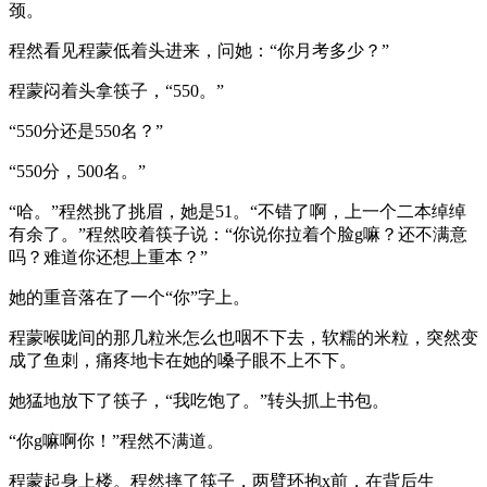
颈。
程然看见程蒙低着头进来，问她：“你月考多少？”
程蒙闷着头拿筷子，“550。”
“550分还是550名？”
“550分，500名。”
“哈。”程然挑了挑眉，她是51。“不错了啊，上一个二本绰绰
有余了。”程然咬着筷子说：“你说你拉着个脸g嘛？还不满意
吗？难道你还想上重本？”
她的重音落在了一个“你”字上。
程蒙喉咙间的那几粒米怎么也咽不下去，软糯的米粒，突然变
成了鱼刺，痛疼地卡在她的嗓子眼不上不下。
她猛地放下了筷子，“我吃饱了。”转头抓上书包。
“你g嘛啊你！”程然不满道。
程蒙起身上楼。程然摔了筷子，两臂环抱x前，在背后生