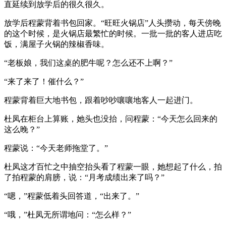
直延续到放学后的很久很久。
放学后程蒙背着书包回家。“旺旺火锅店”人头攒动，每天傍晚
的这个时候，是火锅店最繁忙的时候。一批一批的客人进店吃
饭，满屋子火锅的辣椒香味。
“老板娘，我们这桌的肥牛呢？怎么还不上啊？”
“来了来了！催什么？”
程蒙背着巨大地书包，跟着吵吵嚷嚷地客人一起进门。
杜凤在柜台上算账，她头也没抬，问程蒙：“今天怎么回来的
这么晚？”
程蒙说：“今天老师拖堂了。”
杜凤这才百忙之中抽空抬头看了程蒙一眼，她想起了什么，拍
了拍程蒙的肩膀，说：“月考成绩出来了吗？”
“嗯，”程蒙低着头回答道，“出来了。”
“哦，”杜凤无所谓地问：“怎么样？”