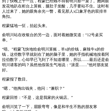
到了快晚上十一点，程蒙已经顾不得俞明川那一桌了。她两眼
发花地趴在柜台上算账，腿肚子发酸，几乎要站不住。这时有
人过来了，她的眼角余光一瞥，看见那人x口象牙色的双排羊
角扣。
程蒙猛地一怔，抬起头来。
俞明川站在收银台的另一边，面对着她微笑道：“12号桌买
单。”
“唔。”程蒙飞快地给俞明川算账，羊x的价钱，麻辣牛x的价
钱，这些数字早就刻在了她的脑子里，她的手指机械地按着阿
拉伯数字，心却早已飞到了不知道哪里，所以……最后还是俞
明川请客的吗？虽然他假装生气地说：“滚蛋……”他对朋友挺
好。
程蒙报了数目。
“嗯，”他掏出钱夹，他问：“兼职？”
程蒙回答：“不是，这是我家的火锅店。”
俞明川笑了一下，眉眼弯弯，像是和半生不熟的朋友寒