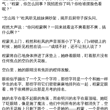
气：“程蒙，你怎么回事？我招惹你了吗？你给谁摆脸色看
呢？”
“怎么啦？”杜凤听见姐妹俩吵架，揭开后厨帘子探头问。
程然大声说：“你问程蒙啊？一回来就看这不爽看那不爽，搞
什么啊？”
程蒙关上门，程然和杜凤的声音渐渐小了下去，门x销锁上的
时候，她听见程然在说——“成绩不好，还不让别人说了？
程蒙将自己地身体摔进了床垫上，她睁着眼睛，盯着那片没有
任何焦点的空白的天花板。
空白里，她的眼睛没有焦距的瞪得发酸。
眼前似乎蹦出了一个又一个字符，那些字符是一个个和她一样
学生的名字。那些字符它们密密麻麻地排列在一起，程蒙定眼
看，终于依稀辨认出那是月考的排名。
她的名字在毫不起眼的角落，而俞明川的名字在最顶端。她眨
了眨眼睛，像是施了魔法，他们中间所有的名字都消失了，空
白的天花板上只剩下两个，一个是她的——程蒙，一个是他的