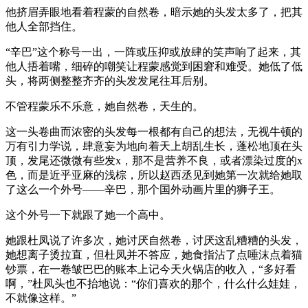
他挤眉弄眼地看着程蒙的自然卷，暗示她的头发太多了，把其
他人全部挡住。
“辛巴”这个称号一出，一阵或压抑或放肆的笑声响了起来，其
他人捂着嘴，细碎的嘲笑让程蒙感觉到困窘和难受。她低了低
头，将两侧整整齐齐的头发发尾往耳后别。
不管程蒙乐不乐意，她自然卷，天生的。
这一头卷曲而浓密的头发每一根都有自己的想法，无视牛顿的
万有引力学说，肆意妄为地向着天上胡乱生长，蓬松地顶在头
顶，发尾还微微有些发x，那不是营养不良，或者漂染过度的x
色，而是近乎亚麻的浅棕，所以赵西丞见到她第一次就给她取
了这么一个外号——辛巴，那个国外动画片里的狮子王。
这个外号一下就跟了她一个高中。
她跟杜凤说了许多次，她讨厌自然卷，讨厌这乱糟糟的头发，
她想离子烫拉直，但杜凤并不答应，她食指沾了点唾沫点着猫
钞票，在一卷皱巴巴的账本上记今天火锅店的收入，“多好看
啊，”杜凤头也不抬地说：“你们喜欢的那个，什么什么娃娃，
不就像这样。”