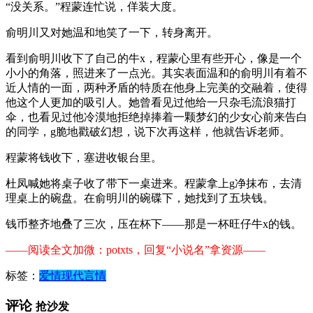
“没关系。”程蒙连忙说，佯装大度。
俞明川又对她温和地笑了一下，转身离开。
看到俞明川收下了自己的牛x，程蒙心里有些开心，像是一个
小小的角落，照进来了一点光。其实表面温和的俞明川有着不
近人情的一面，两种矛盾的特质在他身上完美的交融着，使得
他这个人更加的吸引人。她曾看见过他给一只杂毛流浪猫打
伞，也看见过他冷漠地拒绝掉捧着一颗梦幻的少女心前来告白
的同学，g脆地戳破幻想，说下次再这样，他就告诉老师。
程蒙将钱收下，塞进收银台里。
杜凤喊她将桌子收了带下一桌进来。程蒙拿上g净抹布，去清
理桌上的碗盘。在俞明川的碗碟下，她找到了五块钱。
钱币整齐地叠了三次，压在杯下——那是一杯旺仔牛x的钱。
——阅读全文加微：potxts，回复“小说名”拿资源——
标签：
爱情
现代言情
评论
抢沙发