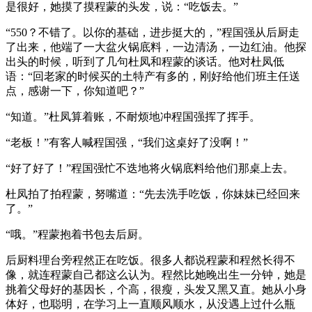
是很好，她摸了摸程蒙的头发，说：“吃饭去。”
“550？不错了。以你的基础，进步挺大的，”程国强从后厨走
了出来，他端了一大盆火锅底料，一边清汤，一边红油。他探
出头的时候，听到了几句杜凤和程蒙的谈话。他对杜凤低
语：“回老家的时候买的土特产有多的，刚好给他们班主任送
点，感谢一下，你知道吧？”
“知道。”杜凤算着账，不耐烦地冲程国强挥了挥手。
“老板！”有客人喊程国强，“我们这桌好了没啊！”
“好了好了！”程国强忙不迭地将火锅底料给他们那桌上去。
杜凤拍了拍程蒙，努嘴道：“先去洗手吃饭，你妹妹已经回来
了。”
“哦。”程蒙抱着书包去后厨。
后厨料理台旁程然正在吃饭。很多人都说程蒙和程然长得不
像，就连程蒙自己都这么认为。程然比她晚出生一分钟，她是
挑着父母好的基因长，个高，很瘦，头发又黑又直。她从小身
体好，也聪明，在学习上一直顺风顺水，从没遇上过什么瓶