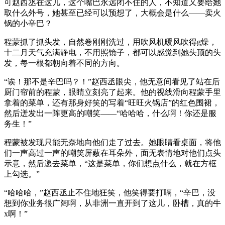
可赵西丞在这儿，这个嘴巴永远闭不住的人，不知道又要给她
取什么外号，她甚至已经可以预想了，大概会是什么——卖火
锅的小辛巴？
程蒙抓了抓头发，自然卷刚刚洗过，用吹风机暖风吹得g燥，
十二月天气充满静电，不用照镜子，都可以感觉到她头顶的头
发，每一根都朝向着不同的方向。
“诶！那不是辛巴吗？！”赵西丞眼尖，他无意间看见了站在后
厨门帘前的程蒙，眼睛立刻亮了起来。他的视线滑向程蒙手里
拿着的菜单，还有那身好笑的写着“旺旺火锅店”的红色围裙，
然后迸发出一阵更高的嘲笑——“哈哈哈，什么啊！你还是服
务生！”
程蒙被发现只能无奈地向他们走了过去。她眼睛看桌面，将他
们一声高过一声的嘲笑屏蔽在耳朵外，面无表情地对他们点头
示意，然后递去菜单，“这是菜单，你们想点什么，就在方框
上勾选。”
“哈哈哈，”赵西丞止不住地狂笑，他笑得要打嗝，“辛巴，没
想到你业务很广阔啊，从非洲一直开到了这儿，卧槽，真的牛
x啊！”