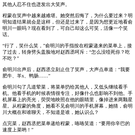
其他人忍不住也迸发出大笑声。
程蒙在笑声中越来越难堪。她突然后悔了，为什么要过来？明
明知道结果就会是这样，但还是过来了，是因为想更近地看俞
明川一眼吗？现在看到了，可自己却这么可笑，活像一个笑
话。
“行了，笑什么笑，”俞明川的手指按在程蒙递来的菜单上，接
了过去，转身劈头盖脸地对赵西丞呵斥：“怎么没噎死你？吃
不吃？”
俞明川出声后，赵西丞立刻止住了笑声，大声点单道：“我要
肥牛、羊x、鸭肠……”
俞明川勾了几道荤菜，将菜单扔给其他人，又低头继续看手
机。他看手机的时候表情很专注，好像什么也影响不到他。手
机屏幕上的亮光，荧荧地映照在他的眼睛里，像掉进来两颗星
星。从程蒙的角度，她看不见俞明川的手机屏幕，她猜，俞明
川大概在和谁聊天，不知道是谁，她认识么？
点完菜，赵西丞把菜单递给程蒙，咯咯笑道：“要用你辛巴的
速度上菜哟！”