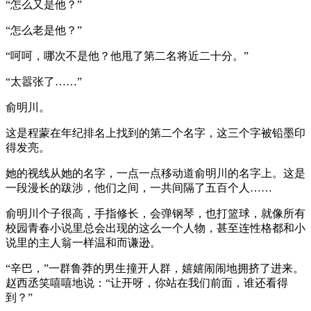
“怎么又是他？”
“怎么老是他？”
“呵呵，哪次不是他？他甩了第二名将近二十分。”
“太嚣张了……”
俞明川。
这是程蒙在年纪排名上找到的第二个名字，这三个字被铅墨印
得发亮。
她的视线从她的名字，一点一点移动道俞明川的名字上。这是
一段漫长的跋涉，他们之间，一共间隔了五百个人……
俞明川个子很高，手指修长，会弹钢琴，也打篮球，就像所有
校园青春小说里总会出现的这么一个人物，甚至连性格都和小
说里的主人翁一样温和而谦逊。
“辛巴，”一群鲁莽的男生撞开人群，嬉嬉闹闹地拥挤了进来。
赵西丞笑嘻嘻地说：“让开呀，你站在我们前面，谁还看得
到？”