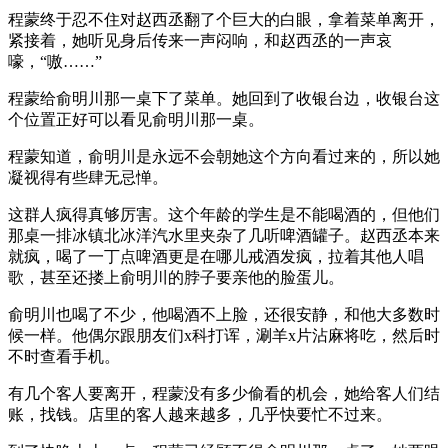
程蒙终于忍不住对赵西丞翻了个巨大的白眼，拿着菜单离开，
紧接着，她听见身后传来一声闷响，和赵西丞的一声哀
嚎，“嗷……”
程蒙给俞明川那一桌下了菜单。她回到了收银台边，收银台这
个位置正好可以看见俞明川那一桌。
程蒙知道，俞明川是永远不会朝她这个方向看过来的，所以她
凝视得有些肆无忌惮。
这群人疯得真够厉害。这个年龄的学生是不能喝酒的，但他们
那桌一排冰镇北冰洋汽水里夹杂了几听啤酒罐子。赵西丞本来
就疯，喝了一丁点啤酒更是在哪儿戒酒发疯，拉着其他人唱
歌，甚至还搂上俞明川的脖子要亲他的脸蛋儿。
俞明川也喝了不少，他喝酒不上脸，还很安静，和他大多数时
候一样。他偶尔跟朋友们x科打诨，涮羊x片沾麻将吃，然后时
不时查看手机。
有几个客人要离开，程蒙没有多少偷看的机会，她给客人们结
账，找钱。店里的客人越来越多，几乎快要忙不过来。