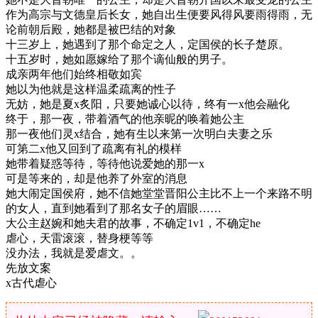
作为高宗与文德皇后长女，她自出生便要风得风要雨得雨，无
论前朝后殿，她都是被巴结的对象
十三岁上，她遇到了那个命定之人，定国侯的长子楚原。
十五岁时，她如愿嫁给了那个谪仙般的男子。
成亲两年他们始终相敬如宾
她以为他就是这样温柔疏离的性子
无妨，她是夏x炙阳，只要她诚心以待，终有一x他会融化
终于，那一夜，带着酒气的他亲昵的唤着她公主
那一夜他们灵x结合，她有生以来第一次明白夫妻之乐
可第二x他又回到了疏离有礼的模样
她带着疑惑等待，等待他说爱她的那一x
可是等来的，却是他养了外室的消息
她大闹定国侯府，她不信她堂堂晋阳公主比不上一个来路不明
的女人，直到她看到了那名女子的眉眼……
大公主赵婉和她夫君的故事，不确定1v1，不确定he
虐心，天雷滚滚，替身梗等等
没办法，我就是爱虐文。。
先放文案
x古代虐心