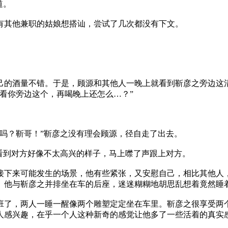
道。
有其他兼职的姑娘想搭讪，尝试了几次都没有下文。
己的酒量不错。于是，顾源和其他人一晚上就看到靳彦之旁边这
看你旁边这个，再喝晚上还怎么…？”
吗？靳哥！”靳彦之没有理会顾源，径自走了出去。
看到对方好像不太高兴的样子，马上噤了声跟上对方。
接下来可能发生的场景，他有些紧张，又安慰自己，相比其他人
。他与靳彦之并排坐在车的后座，迷迷糊糊地胡思乱想着竟然睡
班了，两人一睡一醒像两个雕塑定定坐在车里。靳彦之很享受两
人感兴趣，在乎一个人这种新奇的感觉让他多了一些活着的真实