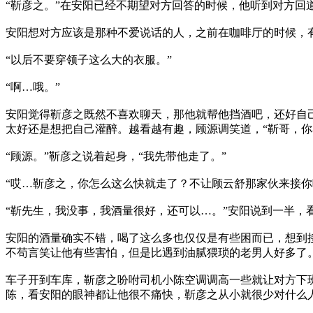
“靳彦之。”在安阳已经不期望对方回答的时候，他听到对方回
安阳想对方应该是那种不爱说话的人，之前在咖啡厅的时候，
“以后不要穿领子这么大的衣服。”
“啊…哦。”
安阳觉得靳彦之既然不喜欢聊天，那他就帮他挡酒吧，还好自
太好还是想把自己灌醉。越看越有趣，顾源调笑道，“靳哥，你
“顾源。”靳彦之说着起身，“我先带他走了。”
“哎…靳彦之，你怎么这么快就走了？不让顾云舒那家伙来接你
“靳先生，我没事，我酒量很好，还可以…。”安阳说到一半，
安阳的酒量确实不错，喝了这么多也仅仅是有些困而已，想到
不苟言笑让他有些害怕，但是比遇到油腻猥琐的老男人好多了
车子开到车库，靳彦之吩咐司机小陈空调调高一些就让对方下
陈，看安阳的眼神都让他很不痛快，靳彦之从小就很少对什么