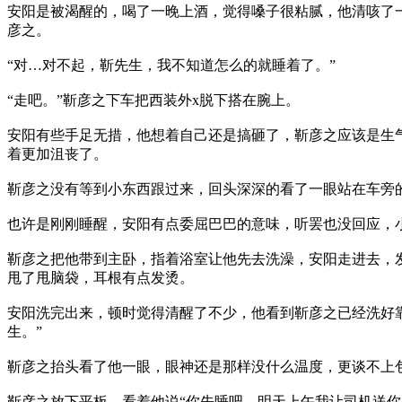
安阳是被渴醒的，喝了一晚上酒，觉得嗓子很粘腻，他清咳了
彦之。
“对…对不起，靳先生，我不知道怎么的就睡着了。”
“走吧。”靳彦之下车把西装外x脱下搭在腕上。
安阳有些手足无措，他想着自己还是搞砸了，靳彦之应该是生
着更加沮丧了。
靳彦之没有等到小东西跟过来，回头深深的看了一眼站在车旁的
也许是刚刚睡醒，安阳有点委屈巴巴的意味，听罢也没回应，
靳彦之把他带到主卧，指着浴室让他先去洗澡，安阳走进去，发
甩了甩脑袋，耳根有点发烫。
安阳洗完出来，顿时觉得清醒了不少，他看到靳彦之已经洗好
生。”
靳彦之抬头看了他一眼，眼神还是那样没什么温度，更谈不上
靳彦之放下平板，看着他说“你先睡吧，明天上午我让司机送你