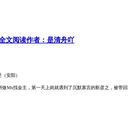
说全文阅读作者：是清舟吖
受（安阳）
所做Mx找金主，第一天上岗就遇到了沉默寡言的靳彦之，被带