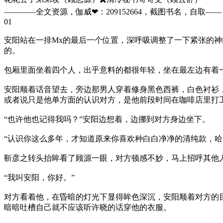
————全文资源，伽威❤：209152664，截图书名，自取——​​​​
01
安阳站在一排Mx的最后一个位置，深呼吸调整了一下紧张的神
的。
包厢里面坐着四个人，出乎意料的都很年轻，坐在最左边有着
安阳顺着话音望去，旁边那男人穿着修身黑色西裤，白色衬衫
或者说只是他单方面的认识对方，是他前段时间在咖啡店里打工
“也许他也记得我吗？”安阳边想着，边挪到对方身边坐下。
“认识你这么多年，才知道原来你喜欢种白白净净的清纯款，哈
靳彦之转头抬眸看了顾源一眼，对方顿感不妙，马上招呼其他
“我叫安阳，你好。”
对方看着他，在昏暗的灯光下显得眸色深沉，安阳顺着对方的
暗暗吐槽自己就不应该听许晓的话穿他的衣服。