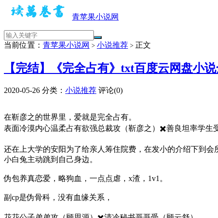
青苹果小说网
当前位置：
青苹果小说网
小说推荐
正文
>
>
【完结】《完全占有》txt百度云网盘小
2020-05-26
分类：
小说推荐
评论(0)
​​在靳彦之的世界里，爱就是完全占有。
表面冷漠内心温柔占有欲强总裁攻（靳彦之）✖️善良坦率学生
还在上大学的安阳为了给亲人筹住院费，在发小的介绍下到会
小白兔主动跳到自己身边。
伪包养真恋爱，略狗血，一点点虐，x渣，1v1。
副cp是伪骨科，没有血缘关系，
花花公子弟弟攻（顾思源）✖️清冷秘书哥哥受（顾云舒）