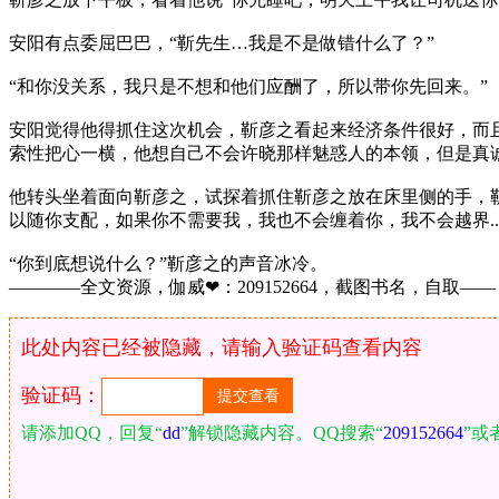
安阳有点委屈巴巴，“靳先生…我是不是做错什么了？”
“和你没关系，我只是不想和他们应酬了，所以带你先回来。”
安阳觉得他得抓住这次机会，靳彦之看起来经济条件很好，而
索性把心一横，他想自己不会许晓那样魅惑人的本领，但是真
他转头坐着面向靳彦之，试探着抓住靳彦之放在床里侧的手，
以随你支配，如果你不需要我，我也不会缠着你，我不会越界...
“你到底想说什么？”靳彦之的声音冰冷。
————全文资源，伽威❤：209152664，截图书名，自取——​​​​
此处内容已经被隐藏，请输入验证码查看内容
验证码：
请添加QQ，回复“
dd
”解锁隐藏内容。QQ搜索“
209152664
”或