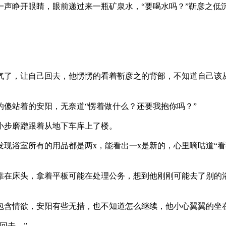
一声睁开眼睛，眼前递过来一瓶矿泉水，“要喝水吗？”靳彦之低
气了，让自己回去，他愣愣的看着靳彦之的背部，不知道自己该
傻站着的安阳，无奈道“愣着做什么？还要我抱你吗？”
小步磨蹭跟着从地下车库上了楼。
现浴室所有的用品都是两x，能看出一x是新的，心里嘀咕道“
靠在床头，拿着平板可能在处理公务，想到他刚刚可能去了别的
包含情欲，安阳有些无措，也不知道怎么继续，他小心翼翼的坐
回去。”