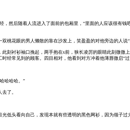
经，然后随着人流进入了面前的包厢里，“里面的人应该很有钱
一双桃花眼的男人懒散的靠在沙发上，笑盈盈的对他旁边的人说“
，此刻衬衫袖口挽起，两手抱在x前，狭长凌厉的眼睛此刻微微
时经常见到的顾客。四目相对，他看到对方冲着他薄唇微启“过
哈哈哈哈。”
人去了。
目光低头看向自己，发现本就有些透明的黑色网衫，因为领子过