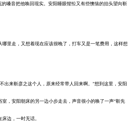
沉的嗓音把他唤回现实。安阳睡眼惺忪又有些懊恼的抬头望向靳
从哪里走，又想着现在应该很晚了，打车又是一笔费用，这样想
看不出来靳彦之这个人，原来经常带人回来啊。”想到这里，安阳
浴室，安阳朝床的另一边小步走去，声音很小的唤了一声“靳先
在床边，一时无话。