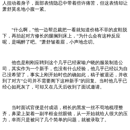
人扭动着身子，面部表情隐忍中带着些许痛苦，但这表情却让
萧舒莫名地小腹一紧。
“什么啊，”他一边帮总裁把一看就知道价格不菲的皮鞋脱
下，再抬起对方修长的腿搁到床上，“为什么会有这种反应
呢，是喝醉了吧。”萧舒皱着眉，小声地念叨。
他也是刚刚应聘到这个几乎已经家喻户晓的服装制造公
司，其实作为一个新手，也没有什么经验，他几乎已经以为自
己没希望了，事实上刚开始时也的确如此，稿子被退还，并收
到了对方“公司并不需要阁下这种新手”的回复。当时他几乎已
经心如死灰了，可却又在几天后收到了面试邀请。
当时面试官便是付成谙，稍长的黑发一丝不苟地梳理整
齐，鼻梁上架着一副半框金丝眼镜，从一开始就给人很大的压
力，幸而只是被问了几个简单的问题，就被录取了。