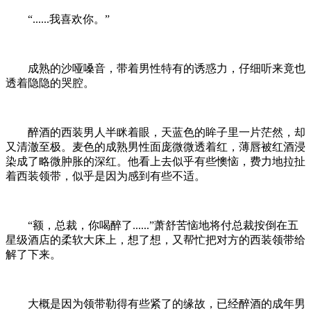
“......我喜欢你。”
成熟的沙哑嗓音，带着男性特有的诱惑力，仔细听来竟也
透着隐隐的哭腔。
醉酒的西装男人半眯着眼，天蓝色的眸子里一片茫然，却
又清澈至极。麦色的成熟男性面庞微微透着红，薄唇被红酒浸
染成了略微肿胀的深红。他看上去似乎有些懊恼，费力地拉扯
着西装领带，似乎是因为感到有些不适。
“额，总裁，你喝醉了......”萧舒苦恼地将付总裁按倒在五
星级酒店的柔软大床上，想了想，又帮忙把对方的西装领带给
解了下来。
大概是因为领带勒得有些紧了的缘故，已经醉酒的成年男