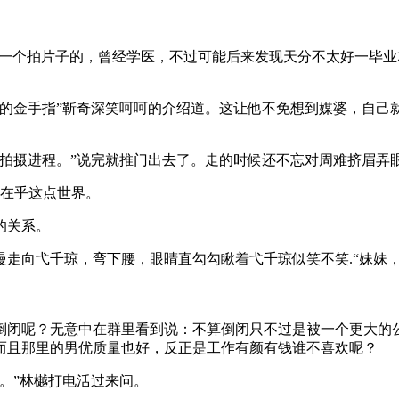
是一个拍片子的，曾经学医，不过可能后来发现天分不太好一毕
司的金手指”靳奇深笑呵呵的介绍道。这让他不免想到媒婆，自己
他拍摄进程。”说完就推门出去了。走的时候还不忘对周难挤眉弄
还在乎这点世界。
的关系。
走向弋千琼，弯下腰，眼睛直勾勾瞅着弋千琼似笑不笑.“妹妹，
倒闭呢？无意中在群里看到说：不算倒闭只不过是被一个更大的
而且那里的男优质量也好，反正是工作有颜有钱谁不喜欢呢？
。”林樾打电活过来问。