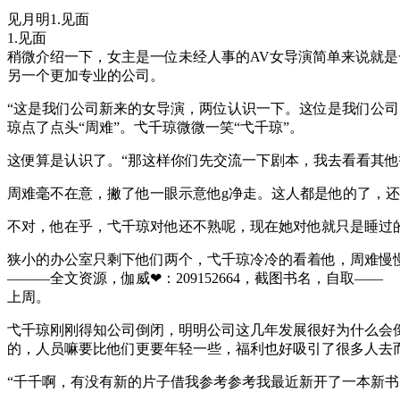
见月明1.见面
1.见面
稍微介绍一下，女主是一位未经人事的AV女导演简单来说就
另一个更加专业的公司。
“这是我们公司新来的女导演，两位认识一下。这位是我们公
琼点了点头“周难”。弋千琼微微一笑“弋千琼”。
这便算是认识了。“那这样你们先交流一下剧本，我去看看其
周难毫不在意，撇了他一眼示意他g净走。这人都是他的了，
不对，他在乎，弋千琼对他还不熟呢，现在她对他就只是睡过
狭小的办公室只剩下他们两个，弋千琼冷冷的看着他，周难慢慢
———全文资源，伽威❤：209152664，截图书名，自取——
上周。
弋千琼刚刚得知公司倒闭，明明公司这几年发展很好为什么会
的，人员嘛要比他们更要年轻一些，福利也好吸引了很多人去
“千千啊，有没有新的片子借我参考参考我最近新开了一本新书