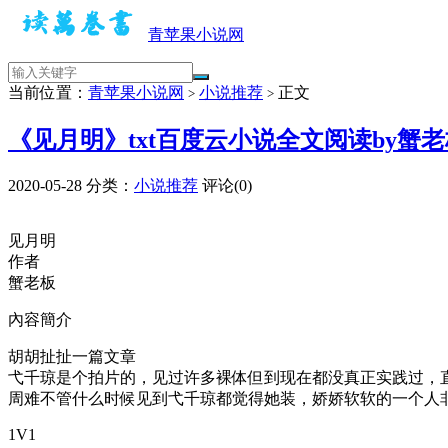
青苹果小说网
当前位置：
青苹果小说网
小说推荐
正文
>
>
《见月明》txt百度云小说全文阅读by蟹
2020-05-28
分类：
小说推荐
评论(0)
见月明
作者
蟹老板
內容簡介
胡胡扯扯一篇文章
弋千琼是个拍片的，见过许多裸体但到现在都没真正实践过，
周难不管什么时候见到弋千琼都觉得她装，娇娇软软的一个人
1V1