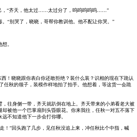
，“齐天，他太过……太过分了，呜呜呜呜呜……”
毒。“别哭了，晓晓，哥帮你教训他。他不配让你哭。”
他想。
的东西！晓晓跟你表白你还敢拒绝？装什么装？识相的现在下跪认
开了任秋的领子，装模作样地拍了拍手。他想着，等这货一会跪
臂，往身侧一带，齐天就趴倒在地上。齐天带来的小弟看老大被
腿却被他一个巴掌扇到头昏眼花。你来我往，任秋一对五不落下
永远不知道他下一步会打你哪。
走！”回头跑了几步，见任秋没追上来，冲任秋比个中指，喊