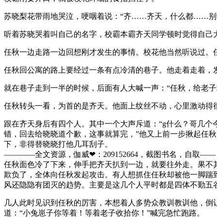
苏晓梨花带雨地哭泣，哽咽着说：“齐……齐天，什么都……别
听着苏晓哭着叫自己的名字，校霸本霸齐天同学顿时觉得自己大
任秋一边走路一边回想刚才发生的事情。校花他当然听说过。任
任秋回公寓的路上要经过一条有点冷清的巷子。他走着走着，
就在巷子走到一半的时候，后面有人大喊一声：“任秋，给老子
任秋转头一看，为首的是齐天。他面上纹丝不动，心里激动得很
跟在齐天身后有四个人。其中一个大声斥道：“g什么？哥几个
错，回去给晓晓道个歉，这事就算完，”他又上前一步揪起任秋
下，非得替晓晓打他几耳刮子。
————全文资源，伽威❤：209152664，截图书名，自取——​​​​
任秋面色冷了下来，伸手把齐天扒到一边，就要往外走。果不
欺负了，全体向任秋发起攻击。有人想抓住任秋却被他一脚踹
风还隐隐有团灭的趋势。主要是这几个人平时都是四体不勤五
几人此时见识到任秋的厉害，本想着人多势众教训教训他，倒
道：“小兔崽子你等着！等着老子收拾你！”喊完急忙跑路。