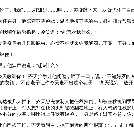
说了。我好……好难过……哇……”苏晓蹲下来，双臂抱住了自己
任在身，他陪着苏晓蹲xx，温柔地摸苏晓的头，眼神却异常狠
秋嘴角微微扬起，冷笑道：“能喜欢我什么。”
发觉身后有几只跟屁虫。心情不好就来给我解闷儿了呢，正好，
站住！”
，他温声说道：“想g什么？”
今天教训你！”齐天抬手让他闭嘴，啐了一口，说：“不知好歹
的衣领，“不然老子让你今天走不出这个巷子！”齐天说完，放
其然被几人拦下，齐天想先发制人把任秋推倒，却被任秋抓到手
到腰子上，有人想打任秋的头却被掀翻在地上，有人想踹任秋的
谷不分的少爷，哪比得上任秋有经验，一身野路子出其不意，你
让自己挨了打。齐天看明白，拽了附近的两个跟班：“走走走！都