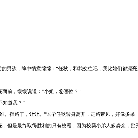
前的男孩，眸中情意绵绵：“任秋，和我交往吧，我比她们都漂亮
面前，缓缓说道："小姐，您哪位？"
不知道我？”
谁。挡路了，让让。”语毕任秋转身离开，走路带风，好像多呆
花，但是最终取得胜利的只有校霸，因为校霸小弟人多势众，挡