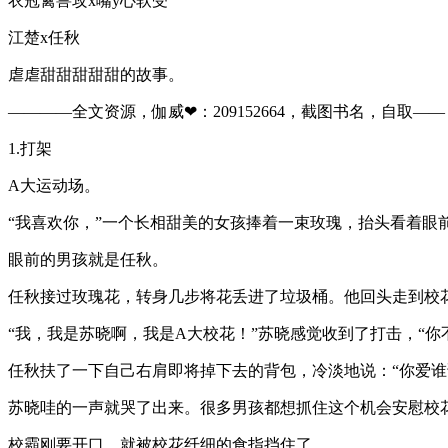
衣冠禽兽攻x嘴y心软受
江楚x任秋
虐虐甜甜甜甜甜的故事。
————全文资源，伽威❤：209152664，截图书名，自取——​​​​
1.打架
A大运动场。
“我喜欢你，”一个长相甜美的女孩捧着一束玫瑰，抬头看着眼
眼前的男孩就是任秋。
任秋接过玫瑰花，转身几步将花丢进了垃圾桶。他回头走到校花
“我，我是苏晓啊，我是A大校花！”苏晓感觉收到了打击，“你
任秋扶了一下自己右肩即将掉下去的背包，冷淡地说：“你爱谁
苏晓哇的一声就哭了出来。很多男孩都想抓住这个机会安慰校
校霸刚要开口，就被校花纤细的食指挡住了。