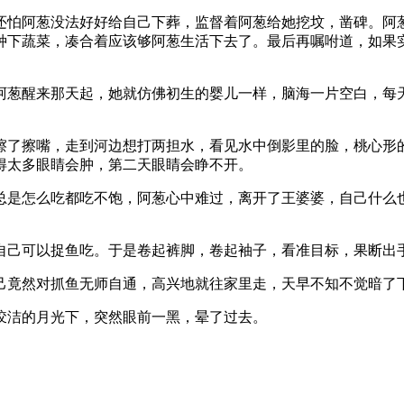
还怕阿葱没法好好给自己下葬，监督着阿葱给她挖坟，凿碑。阿
种下蔬菜，凑合着应该够阿葱生活下去了。最后再嘱咐道，如果
阿葱醒来那天起，她就仿佛初生的婴儿一样，脑海一片空白，每
擦了擦嘴，走到河边想打两担水，看见水中倒影里的脸，桃心形
得太多眼睛会肿，第二天眼睛会睁不开。
总是怎么吃都吃不饱，阿葱心中难过，离开了王婆婆，自己什么
自己可以捉鱼吃。于是卷起裤脚，卷起袖子，看准目标，果断出
己竟然对抓鱼无师自通，高兴地就往家里走，天早不知不觉暗了
皎洁的月光下，突然眼前一黑，晕了过去。