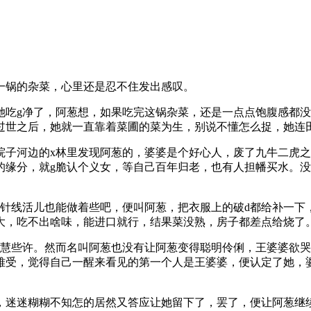
一锅的杂菜，心里还是忍不住发出感叹。
她吃g净了，阿葱想，如果吃完这锅杂菜，还是一点点饱腹感都
过世之后，她就一直靠着菜圃的菜为生，别说不懂怎么捉，她连
院子河边的x林里发现阿葱的，婆婆是个好心人，废了九牛二虎
的缘分，就g脆认个义女，等自己百年归老，也有人担幡买水。
，针线活儿也能做着些吧，便叫阿葱，把衣服上的破d都给补一下
大，吃不出啥味，能进口就行，结果菜没熟，房子都差点给烧了
聪慧些许。然而名叫阿葱也没有让阿葱变得聪明伶俐，王婆婆欲
难受，觉得自己一醒来看见的第一个人是王婆婆，便认定了她，
，迷迷糊糊不知怎的居然又答应让她留下了，罢了，便让阿葱继