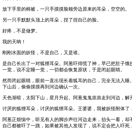
放下手里的棉被，一只手摸摸脸颊旁边原来的耳朵，空空的。
另一只手默默头顶上的耳朵，捏了捏自己的脸。
好疼，不是做梦。
我的天呐！
刚刚水面的妖怪，不是自己，又是谁。
是自己长出了一对狐狸耳朵。阿葱吓得慌了神，早已把肚子饿
一觉，说不定睡一觉，一切都会恢复原状，于是闭起眼睛。
然而闭起眼睛，眼前一直出现长着狐耳的自己，完全无法入睡
下山后，偷偷摸摸再到河边确认一次。
天色渐暗，太阳下山，星月升起。阿葱鬼鬼祟祟走到河边，解
讨厌的狐狸耳朵，讨厌的狐狸耳朵。王婆婆，我被妖怪附体了
阿葱正烦恼中，听见有人的脚步声往河边走来，抬头一看，却
自己都被吓了一跳，如果被其他人发现了，说不定会把人吓死