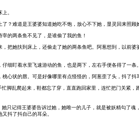
床上。
上了？难道是王婆婆知道她吃不饱，放心不下她，显灵回来照顾
待宰的两条鱼不见了，是谁偷了我的鱼！
来，把她扶到床上，还偷走了她的两条鱼吧。阿葱想到，以前婆
，仔细盯着水里飞速游动的鱼，也是两下，左右手便各得了一条
，桃心状的唇。可是好像哪里有点怪怪的，阿葱歪了头，抖了抖
，手忙脚乱爬起来，鞋都忘了穿，直直跑回家里，连忙把门关紧，
怪，她只记得王婆婆告诉过她，她唯一的儿子，就是被妖精勾了魂
地又抖了抖自己的耳朵。