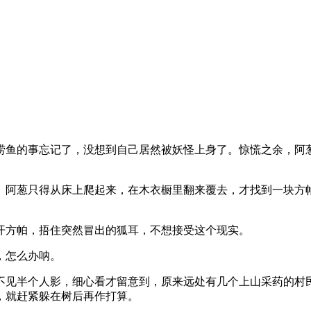
捞鱼的事忘记了，没想到自己居然被妖怪上身了。惊慌之余，阿
。阿葱只得从床上爬起来，在木衣橱里翻来覆去，才找到一块方
开方帕，捂住突然冒出的狐耳，不想接受这个现实。
，怎么办呐。
不见半个人影，细心看才留意到，原来远处有几个上山采药的村
，就赶紧躲在树后再作打算。