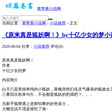
青苹果小说网
当前位置：
青苹果小说网
小说推荐
正文
>
>
《原来真是狐妖啊！》by十亿少女的梦小说
2020-06-04
分类：
小说推荐
评论(0)
原来真是狐妖啊！
作者
十亿少女的梦
內容簡介
白天只是笨拙单纯的小狐妖，夜晚突然幻化灵气爆表的狐族女
三番四次前来勾引，不会都是狐妖的把戏吧？。。。
当新手狐狸遇上贪财怕事的好色道士，
大概也说不清是谁吃了谁~