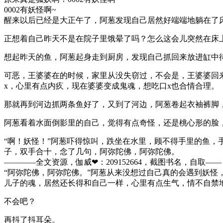
0002有妖怪啊~
醒来以后已经是大正午了，阿葱发现自己居然好端端地躺在了
正想着自己昨天不是在院子里饿晕了吗？怎么这会儿突然在床
想起昨天的鱼，阿葱起身走到厨房，发现自己抓回来放进缸中
可恶，王婆婆在的时候，家里从没失窃过，不会是，王婆婆回
x，心里有点内疚，现在婆婆变成鬼魂，想吃口x也合情合理。
那就再到河边抓两条鱼好了，又到了河边，阿葱卷起衣袖裤脚
阿葱看着水面倒影里的自己，觉得有点奇怪，还是桃心形的脸
“啊！妖怪！”阿葱吓得惊叫，跌坐在水里，顾不得手里的鱼
子，双手合十，念了几句，阿弥陀佛，阿弥陀佛。
————全文资源，伽威❤：209152664，截图书名，自取——​​​​​​​​
“阿弥陀佛，阿弥陀佛。”阿葱从来没想过自己真的会遇到妖
儿子的魂，居然还长得和自己一样，心里有点生气，情不自禁
不会吧？
再抖了抖耳朵。