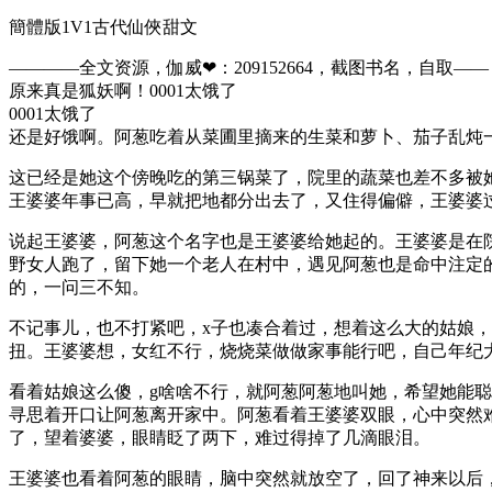
簡體版1V1古代仙俠甜文
————全文资源，伽威❤：209152664，截图书名，自取——​​​​​​​​
原来真是狐妖啊！0001太饿了
0001太饿了
还是好饿啊。阿葱吃着从菜圃里摘来的生菜和萝卜、茄子乱炖
这已经是她这个傍晚吃的第三锅菜了，院里的蔬菜也差不多被
王婆婆年事已高，早就把地都分出去了，又住得偏僻，王婆婆
说起王婆婆，阿葱这个名字也是王婆婆给她起的。王婆婆是在
野女人跑了，留下她一个老人在村中，遇见阿葱也是命中注定
的，一问三不知。
不记事儿，也不打紧吧，x子也凑合着过，想着这么大的姑娘
扭。王婆婆想，女红不行，烧烧菜做做家事能行吧，自己年纪
看着姑娘这么傻，g啥啥不行，就阿葱阿葱地叫她，希望她能
寻思着开口让阿葱离开家中。阿葱看着王婆婆双眼，心中突然
了，望着婆婆，眼睛眨了两下，难过得掉了几滴眼泪。
王婆婆也看着阿葱的眼睛，脑中突然就放空了，回了神来以后