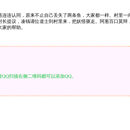
。
葱连连认同，原来不止自己丢失了两条鱼，大家都一样。村里一
村长提议，凑钱请位道士到村里来，把妖怪驱走。阿葱百口莫辩
大家的帮助。
者QQ扫描右侧二维码都可以添加QQ。