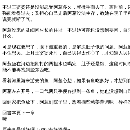
不过王婆婆还是没能忍受阿葱多久，就撒手而去了。离世前，
强能看得过去；又担心自己走后阿葱没法生存，教她在院子里
说完就断了气。
阿葱没来的及细问村长的住址，不过她可能也没想到要问，自
什么。
可是现在要想了，眼下最重要的，是解决肚子饿的问题。阿葱
不住想哭。上月王婆婆死时，自己哭得太伤心了，才知道人哭
阿葱坐在河边把刚打的两担水也喝完，肚子还是饿。这段时间
能不能再找到些东西吃。
看着河里游来游去的鱼，阿葱心想，如果有鱼吃多好，才想到
阿葱左右开弓，一口气两只手便各抓到一条鱼，她也没想到自
回到家把鱼放下，阿葱到院子里，想着摘些葱姜蒜调味，异样
回書本頁下一章
喏
原来真是狐妖啊！0002有妖怪啊~