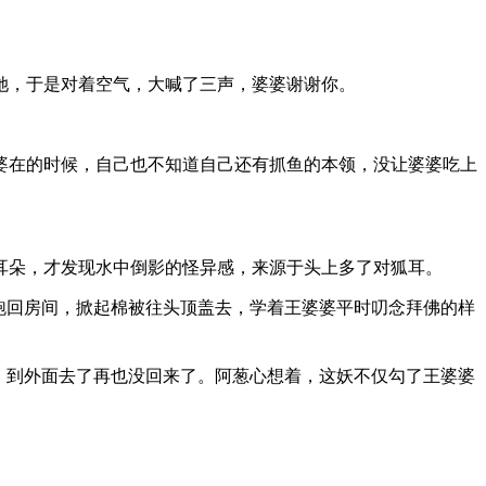
她，于是对着空气，大喊了三声，婆婆谢谢你。
婆在的时候，自己也不知道自己还有抓鱼的本领，没让婆婆吃上
。
耳朵，才发现水中倒影的怪异感，来源于头上多了对狐耳。
跑回房间，掀起棉被往头顶盖去，学着王婆婆平时叨念拜佛的样
，到外面去了再也没回来了。阿葱心想着，这妖不仅勾了王婆婆