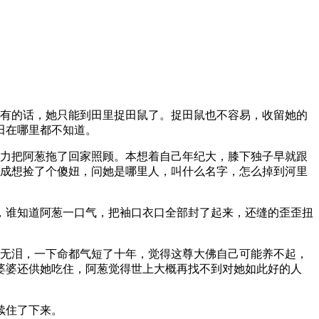
没有的话，她只能到田里捉田鼠了。捉田鼠也不容易，收留她的
田在哪里都不知道。
之力把阿葱拖了回家照顾。本想着自己年纪大，膝下独子早就跟
没成想捡了个傻妞，问她是哪里人，叫什么名字，怎么掉到河里
，谁知道阿葱一口气，把袖口衣口全部封了起来，还缝的歪歪扭
。
哭无泪，一下命都气短了十年，觉得这尊大佛自己可能养不起，
婆婆还供她吃住，阿葱觉得世上大概再找不到对她如此好的人
续住了下来。