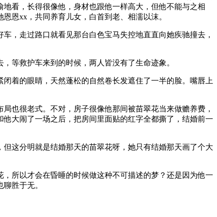
偷地看，长得很像他，身材也跟他一样高大，但他不能与之相
恩恩xx，共同养育儿女，白首到老、相濡以沫。
好车，走过路口就看见那台白色宝马失控地直直向她疾驰撞去，
去，等救护车来到的时候，两人皆没有了生命迹象。
紧闭着的眼睛，天然蓬松的自然卷长发遮住了一半的脸。嘴唇上
布局也很老式。不对，房子很像他那间被苗翠花当来做赡养费，
和他大闹了一场之后，把房间里面贴的红字全都撕了，结婚前一
，但这分明就是结婚那天的苗翠花呀，她只有结婚那天画了个大
花，所以才会在昏睡的时候做这种不可描述的梦？还是因为他一
也聊胜于无。