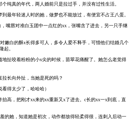
那个纯真的年代，两人婚前只是拉过手，并没有过性生活。
梦到最年轻迷人时的她，做梦也不能放过，有便宜不占王八蛋。
白，嘴唇对准白玉团中一点红的xx，张嘴含了进去，另一只手继
对嫩白的酥x长得多可人，多令人爱不释手，可惜他们结婚几个
团隆起。
髓地扯咬着粉粉的小x尖的时候，苗翠花痛醒了。她怎么老觉得
直拉长向外扯，当她是死的吗？
说看得太少了，哈哈哈）
，把刚才xx来的xx重新又x了进去。c长的xx一x到底，直
害羞的她，知道她是初次，动作都放得轻柔得很，连刺入后动一