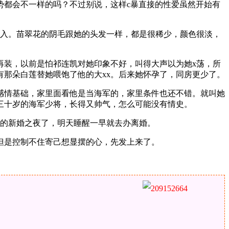
势都会不一样的吗？不过别说，这样c暴直接的性爱虽然开始有
刺入。苗翠花的阴毛跟她的头发一样，都是很稀少，颜色很淡，
再装，以前是怕祁连凯对她印象不好，叫得大声以为她x荡，所
有那朵白莲替她喂饱了他的大xx。后来她怀孕了，同房更少了。
感情基础，家里面看他是当海军的，家里条件也还不错。就叫她
三十岁的海军少将，长得又帅气，怎么可能没有情史。
前的新婚之夜了，明天睡醒一早就去办离婚。
但是控制不住寄己想显摆的心，先发上来了。