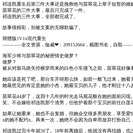
祁连凯重生后第三件大事还是挽救他与苗翠花上辈子短暂的婚
苗翠花的三件大事，最后只完成了一件。
祁连凯的三件大事，全部都完成了。
故事很精彩，别被文案的无聊欺骗了。
簡體版1V1x現代重生
————全文资源，伽威❤：209152664，截图书名，自取——​​​​​​​​​​​​
海军少将与苗翠花的秘密情史做梦？
做梦？
被从对面马路失控横穿而来的白色小车撞飞之前，苗翠花好像
她应该是死了吧，那台车开得那么快，如箭一般飞过来，她看
她最想见的肯定是她的小杰，她最宝贝的儿子，他才刚过十八
苗翠花44岁了，这四十几年的时光走马观花般在她的面前闪
笑。不会嫁给祁连凯那个渣男，任他护着那个宝贝的前任白莲
如果让她重来，她也不会复婚，但她会交很多男朋友，享受爱
x的她不配约x。再来一次，她绝不会因为自卑而放弃打扮自己
祁连凯过完今年就50了。18年前离婚后，他就没有再结婚，