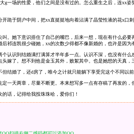
大g一场的性爱，他们之间是没有过的。怎么重生之后，连xx姿
开跪于阴户中间，把xx直挺挺地向着沾满了晶莹性液的花x口
的尖叫。她下意识捂住了自己的嘴巴，后来一想，现在有什么必要
后祁连凯很少碰她，xx的次数少得都不像新婚的，也许是因为
两个认识到结婚满打满算才半年多一点。认识不深，也没有什么
点头嫁了。想不到他是金玉其外，败絮其中。也是她想的天真，
不但结婚了，还d房了，唯今之计就只能躺下享受完这个不同以
先定一天两章，尽量不断更。本来想写多一点有存稿了再发的，
欢的话，记得给我投珠珠哈，爱你们！
者QQ扫描右侧二维码都可以添加QQ。