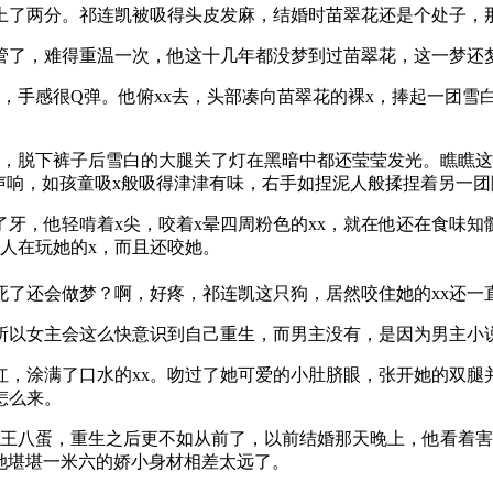
上了两分。祁连凯被吸得头皮发麻，结婚时苗翠花还是个处子，
管了，难得重温一次，他这十几年都没梦到过苗翠花，这一梦还
，手感很Q弹。他俯xx去，头部凑向苗翠花的裸x，捧起一团雪
白，脱下裤子后雪白的大腿关了灯在黑暗中都还莹莹发光。瞧瞧这
”声响，如孩童吸x般吸得津津有味，右手如捏泥人般揉捏着另一
牙，他轻啃着x尖，咬着x晕四周粉色的xx，就在他还在食味知
人在玩她的x，而且还咬她。
死了还会做梦？啊，好疼，祁连凯这只狗，居然咬住她的xx还一
所以女主会这么快意识到自己重生，而男主没有，是因为男主小
涂满了口水的xx。吻过了她可爱的小肚脐眼，张开她的双腿并抬高
怎么来。
个王八蛋，重生之后更不如从前了，以前结婚那天晚上，他看着
跟她堪堪一米六的娇小身材相差太远了。