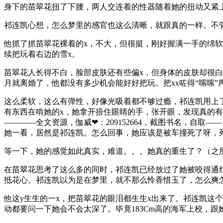
身下的苗翠花扭了下腰，两人交连着的性器随着她的扭动又紧
祁连凯心想，怎么梦里的感官也这么清晰，就跟真的一样。不
他抓了抓苗翠花裸着的x，不大，但很挺，刚好握满一手的绵软
续把玩着右边的雪x。
苗翠花人长得不白，脸部皮肤还有些偏x，但身体的皮肤却很
月就离婚了，他都没有多少机会能好好把玩。把xx咗得“嗦嗦
这么柔软，这么有弹性，好像光吸着都不够过瘾，祁连凯用上了
有东西在啃她的x，她拿开捂住眼睛的手，张开眼，发现真的有
————全文资源，伽威❤：209152664，截图书名，自取——​​​​​​​​​​​​
她一看，居然是祁连凯。怎么回事，她应该是被车撞死了呀，
等一下，她的感觉如此真实，难道。。。她真的重生了？（之
在苗翠花思考了这么多的同时，祁连凯已经放过了她被咬得通红，
抵花心。祁连凯以为是在梦里，就不那么怜香惜玉了，怎么爽
他这y生生的一x，把苗翠花的眼泪都生生x出来了。祁连凯这
动都要问一下她会不会太深了。毕竟183Cm高的海军上校，