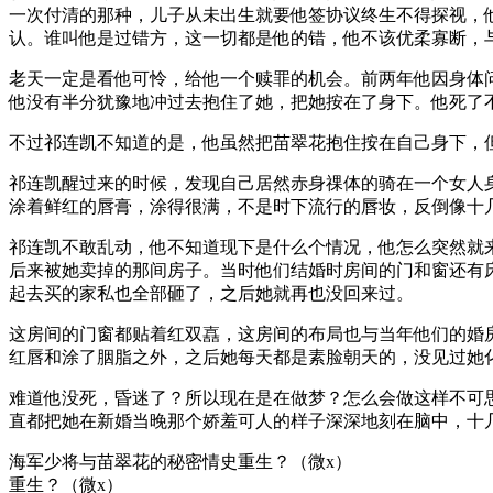
一次付清的那种，儿子从未出生就要他签协议终生不得探视，
认。谁叫他是过错方，这一切都是他的错，他不该优柔寡断，
老天一定是看他可怜，给他一个赎罪的机会。前两年他因身体
他没有半分犹豫地冲过去抱住了她，把她按在了身下。他死了
不过祁连凯不知道的是，他虽然把苗翠花抱住按在自己身下，
祁连凯醒过来的时候，发现自己居然赤身祼体的骑在一个女人
涂着鲜红的唇膏，涂得很满，不是时下流行的唇妆，反倒像十
祁连凯不敢乱动，他不知道现下是什么个情况，他怎么突然就
后来被她卖掉的那间房子。当时他们结婚时房间的门和窗还有
起去买的家私也全部砸了，之后她就再也没回来过。
这房间的门窗都贴着红双嚞，这房间的布局也与当年他们的婚
红唇和涂了胭脂之外，之后她每天都是素脸朝天的，没见过她
难道他没死，昏迷了？所以现在是在做梦？怎么会做这样不可
直都把她在新婚当晚那个娇羞可人的样子深深地刻在脑中，十
海军少将与苗翠花的秘密情史重生？（微x）
重生？（微x）