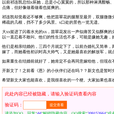
以前祁连凯总怕x坏她，总是小心翼翼的，所以那种淋漓酣畅、
点痛，但好像做着做着也挺爽的。
祁连凯却觉着还不够爽，他把苗翠花的腿掰至最开，双腿微微分
稀疏的几根，挡不了多少风景。x口处的景色一览无遗。
大xx挺进了闪着水光的xx，苗翠花发出一声似痛苦又似酥爽
以一直忍着不敢叫。他们的性生活也不多，可能是嫌她无趣，婚
他们是相亲结婚的，三四个月就定下了，以前办婚礼又简单，
嫁了，而她看他初识时高大帅气，又是她最喜欢的解放军，就
如果重生在结婚前就好了，她肯定不会再同意嫁给他，但现在
开新文了！之前看《恩》的小伙伴们还在吗？？新文也是暂时
希望新文大家也能喜欢，是我很喜欢的一个梗。大家如果也喜
此处内容已经被隐藏，请输入验证码查看内容
验证码：
请添加QQ，回复“
dd
”解锁隐藏内容。QQ搜索“
209152664
”或