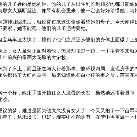
他的儿子姓的是她的姓。他的儿子从出生到长到18岁他都只能偷
与那女人藕断丝连。如果有机会重来，他一定会好好珍惜她，与她
问题转业回来后，就经常过来这边偷偷看望她们母子。今天刚停
不要紧，她不能死，他们的儿子还需要她。
但宝马车速太快了，撞倒了他们之后还从他们的身体上面碾了上
身上，女人虽然正面对着他，但脸却扭过一边，一手捂着本来就
几年前兴的像画大花脸的大浓妆。
来到了床上，而且还在与人行着那事。他环视四周，发现房子的
床头都贴了大红的嚞字，后来知道他和白小莲的事之后，苗翠花
房一个样，他用手拨开挡住女人脸蛋的长发，虽然她还捂着眼睛
化妆。
思议的梦，难道是因为他太久没有女人了，今天又抱了一下苗翠
几年了，从未淡去。也好，现实中不能拥有，在梦中再重温一下