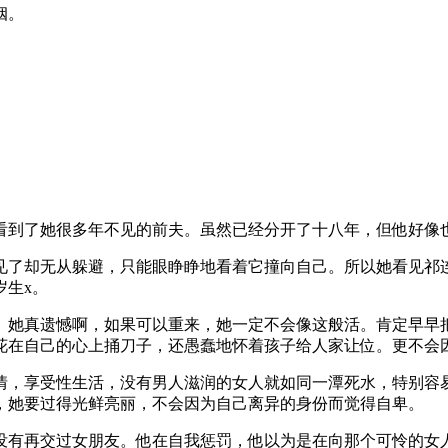
姻。
看到了她很多年不见的前夫。虽然已经分开了十八年，但他好像
见了却无从躲避，只能眼睁睁地看着它撞向自己。所以她看见祁
岁生x。
现。她真遗憾啊，如果可以重来，她一定不会像这般活。肯定早早
花在自己的心上捅刀子，还愚蠢地怀着孩子给人家让位。更不会
情，享受性生活，没有男人滋润的女人就如同一潭死水，特别容
，她要过得光鲜亮丽，不会因为自己离异的身份而觉得自卑。
也没有再交过女朋友。他在自我惩罚，他以为是在向那个可怜的