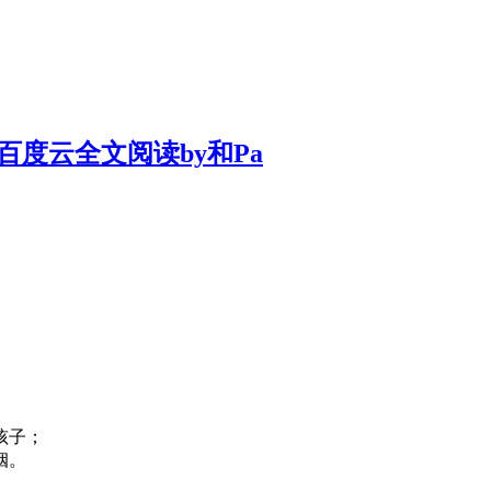
百度云全文阅读by和Pa
。
孩子；
姻。