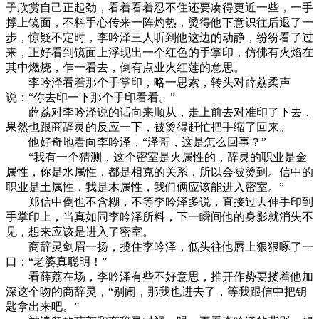
子欣赏自己正起劲，看着看着忍不住还要凑得更近一些，一手
撑上镜面，不料手心传来一阵灼热，烫得他下意识往后退了一
步，惊疑不定时，李吟泽三人听到他这边的动静，纷纷看了过
来，正好看到镜面上浮现出一个红色的手掌印，仿佛有火焰在
其中燃烧，乍一看去，倒有点业火红莲的意思。
李吟泽看着那个手掌印，略一思索，转头对薛荔柔声
说：“你去印一下那个手印看看。”
薛荔对李吟泽说的话向来顺从，走上前去对准印了下去，
果然也跟商辞灵的反应一下，被烫得赶忙把手缩了回来。
他好奇地看向李吟泽，“泽哥，这是怎么回事？”
“我有一个猜测，这个密室是火属性的，辞灵的职业是金
属性，你是水属性，都是相克的关系，所以会被烫到。信中的
职业是土属性，我是木属性，我们俩应该能进入密室。”
郑信中倒也不含糊，不等李吟泽多说，直接过去伸手印到
手掌印上，当真如同李吟泽所料，下一瞬间他的身影就消失不
见，想来应该是进入了密室。
商辞灵剑眉一扬，揽住李吟泽，低头往他唇上狠狠啄了一
口：“老婆真聪明！”
看薛荔在场，李吟泽有些不好意思，推开作势要搂着他加
深这个吻的商辞灵，“别闹，那我也进去了，等我跟信中把钥
匙拿出来吧。”