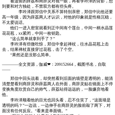
被遗留的薛荔和商辞灵对视一眼，再看李吟泽的背影，想
到要和对方独处，不禁双方都有些头疼。
李吟泽跟郑信中关系不算特别亲密，郑信中比他还要
高一年级，因为薛荔两人才认识，对他的印象就是性格沉稳，
不太爱说话。
他们一进入密室就看到正中间有个莲台，中间一柄水晶莲
花花苞，xx紧闭，中间一枚钥匙。
“这么简单就拿到手了？”
李吟泽有些微吃惊，郑信中拿起禅杖，往水晶花苞上击
去，结果禅杖直接穿过花苞，击了个空。
“果然还是没那么简单。
————全文资源，伽威❤：209152664，截图书名，自取
——
郑信中回头说着，却突然看到后面的墙壁是透明的，能清
清楚楚看到商辞灵和薛荔两人在外面，商辞灵贴在镜面上不停
变换角度欣赏自己的帅气，薛荔站得远远的，一脸嫌弃地看
他。
李吟泽顺着他的目光也回头看，忍不住笑了，“这面墙是
透明的吗？”一边说，一边伸手在商辞灵的脸前敲了两下，对
面没有任何反应。“看来是单面镜。”