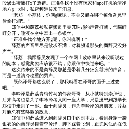
段渗出蜜液打x了亵裤。正准备找个没有玩家和npc打扰的清净
地方g一x时，私密频道传来了消息。
“老郑，小荔枝，你俩g嘛呢，不会又躲在哪个犄角旮旯里
偷偷打x吧。”
郑信中和薛荔被私密频道里突兀响起的声音打断，气喘吁
吁分开，唾液在空中牵出一条银丝。
“正准备找个地方开g呢，你叫魂啊！”
薛荔的声音里尽是欲求不满，对着频道那头的商辞灵没好
声气。
“薛荔，我跟辞灵发现了一个在网上攻略里从来没听说过
的副本，感觉奖励应该很不错，你跟信中快过来吧。”
这次传来的不是商辞灵那总是带着几分狂妄嚣张的声音，
而是一道清冷稳重的男声。
“既然泽哥都这么说了，那我就看在泽哥的面子上过去
吧。”
李吟泽是薛荔青梅竹马的邻家哥哥，从小就特别崇拜他，
后来高考也是为了李吟泽考入同一座大学，只是没想到跟学长
郑信中走到了一起。至于商辞灵，作为李吟泽的男朋友，薛荔
对他总有些略微的敌意。
郑信中和薛荔进入到商辞灵口中的副本后，看到身穿一袭
银衣的的商辞灵揽着李吟泽，脚下踩着飞剑，正兜风似的在低