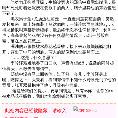
他努力压抑着呼吸，生怕被旁边的郑信中察觉出端倪，眼
睛却死死盯着还沉浸在爱欲中的两人，脑子里其他的东西也想
不到了。
黑衣男子边x龙扬边往前走，一直走到莲花苞面前，突然
发起狠来，腰上好像装了马达似的，一阵连续而急速地xg，x
得龙扬浪叫声都断断续续，最后终于忍不住仰起脖子，长叫一
声，高高耸起的xx在没有任何抚慰的情况下，s出一股股白
精，落在水晶花苞上。
浑浊的xx很快被水晶花苞吸收，接下来xx颤颤巍巍地打
开，露出了中间的钥匙。两人的影像到此也戛然而止。
“……这是，什么意思？”
李吟泽艰难地吞了口口水，声音有些g涩，说话的同时却
低着头，不敢去看郑信中。
郑信中没有马上回答他，过了好一会儿，李吟泽身上一
暖，吃惊之下回头去看，看到郑信中不知什么时候走到了他的
背后，张开双臂抱住了他，呼吸有些急促。
“这是给我们的提示，要拿到钥匙，只有xs你，让你的xx
被水晶花苞吸收，我们才能拿到钥匙离开密室。”
此处内容已经被隐藏，请输入