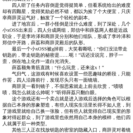
四人听了任务内容倒是觉得挺简单，但看系统给出的难度
却有四颗星，觉得奖励必然不错，都以为捡了个大便宜，只庆
幸商辞灵运气好，触发了一个轻松的副本。
进了地宫后，一群小怪倒是没什么难度，到了深处，几个
小xOSS出来后，四人分成两组，郑信中和薛荔两人都是近战
职业，于是李吟泽和商辞灵分别和他们组队，形成了李吟泽和
郑信中开路，薛荔和商辞灵殿后的队形。
最后一个小xOSS被g掉前，大笑着嘶吼：“你们没法带走
钥匙的，带走钥匙的秘密是……呃！”话还没说完，脖子一
歪，倒在地上化作一道白光消失。
薛荔额角青筋直跳：“什么玩意，还来这x！”
气归气，这游戏有时候喜欢设置一些恶趣味的桥段，只能
作罢，四人沿路前行，发现尽头只有一面镜墙。
商辞灵一看到镜子，不假思索就走上前去欣赏，“啧啧
啧，我怎么就这么帅呢？”听得薛荔只翻白眼。
这个游戏还有一个卖点就是进入游戏后选择的角色可以根
据自己本身的形象塑造，有些人现实生活里长得不如人意，到
了游戏里就给自己换一张脸，但有些人就觉得自己现实里的形
象对得起群众，到了游戏里也依然用自己本身的模样，他们四
人就属于后一种类型。
其他三人正在找放钥匙的密室的隐藏入口，商辞灵对着镜