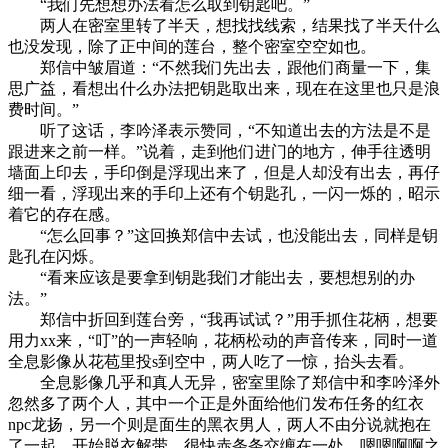
“我们先想想办法看怎么取到钥匙吧。”
两人在密室里转了半天，想找找线索，结果找了半天什么
也没发现，除了正中间的莲台，整个密室空空如也。
郑信中皱眉道：“不然我们先出去，跟他们商量一下，集
思广益，看想出什么办法把钥匙取出来，现在在这里也只是浪
费时间。”
听了这话，李吟泽表示赞同，“不知道出去的方法是不是
跟进来之前一样。”说着，走到他们进门的地方，伸手往透明
墙面上印去，手印倒是浮现出来了，但是人却没有出去，再仔
细一看，浮现出来的手印上还有个钥匙孔，一闪一烁的，昭示
着它的存在感。
“怎么回事？”这回换郑信中去试，也没能出去，同样是钥
匙孔在闪烁。
“看来应该是要拿到钥匙我们才能出去，要想想别的办
法。”
郑信中折回到莲台旁，“我再试试？”用手抓住花柄，想要
用力xx来，“叮”的一声轻响，花柄松动的声音传来，同时一道
全息影像从花苞里投s到空中，两人吃了一惊，抬头去看。
全息影像几乎和真人无异，密室里除了郑信中和李吟泽外
忽然多了两个人，其中一个正是外面给他们发布任务的红衣
npc龙扬，另一个则是面生的黑衣男人，两人不由分说就抱在
了一起，开始脱衣解带，很快赤条条交缠在一处，嗯嗯啊啊之