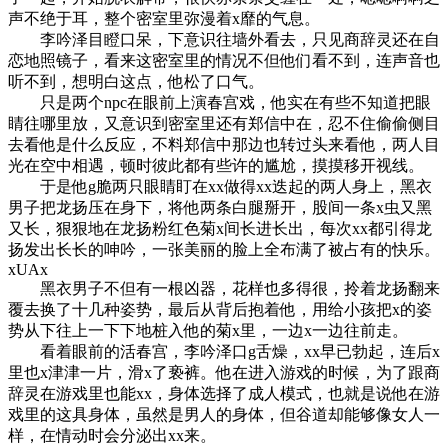
声不绝于耳，整个密室里弥漫着x靡的气息。
李吟泽目瞪口呆，下意识往墙外看去，只见商辞灵还在自
恋地照镜子，看来这密室里的情况不但他们看不到，连声音也
听不到，想明白这点，他松了口气。
只是两个npc在眼前上演春宫戏，他实在有些不知道把眼
睛往哪里放，又意识到密室里还有郑信中在，忍不住偷偷侧目
去看他是什么反应，不料郑信中那边也转过头来看他，两人目
光在空中相遇，顿时彼此都有些许的尴尬，摸摸移开视线。
于是他g脆两只眼睛盯在xx做得xx迭起的两人身上，黑衣
男子把龙扬压在身下，将他两条白腿掰开，股间一条x虫又黑
又长，狠狠地在龙扬粉红色菊x间长进长出，每次xx都引得龙
扬发出长长的呻吟，一张美丽的脸上全布满了被占有的快乐。
xUAx
黑衣男子不但有一根凶器，花样也多得很，拎着龙扬翻来
覆去换了十几种姿势，最后从背后抱着他，用给小孩把x的姿
势从下往上一下下地桩入他的菊x里，一边x一边往前走。
看着眼前的活春宫，李吟泽口g舌燥，xx早已勃起，连后x
里也x津津一片，滑x了亵裤。他在进入游戏的时候，为了跟商
辞灵在游戏里也能xx，身体选择了成人模式，也就是说他在游
戏里的这具身体，虽然是男人的身体，但谷道却能够像女人一
样，在情动时会分泌出xx来。