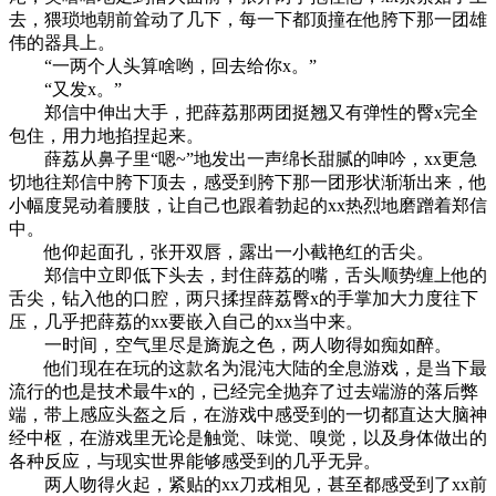
去，猥琐地朝前耸动了几下，每一下都顶撞在他胯下那一团雄
伟的器具上。
“一两个人头算啥哟，回去给你x。”
“又发x。”
郑信中伸出大手，把薛荔那两团挺翘又有弹性的臀x完全
包住，用力地掐捏起来。
薛荔从鼻子里“嗯~”地发出一声绵长甜腻的呻吟，xx更急
切地往郑信中胯下顶去，感受到胯下那一团形状渐渐出来，他
小幅度晃动着腰肢，让自己也跟着勃起的xx热烈地磨蹭着郑信
中。
他仰起面孔，张开双唇，露出一小截艳红的舌尖。
郑信中立即低下头去，封住薛荔的嘴，舌头顺势缠上他的
舌尖，钻入他的口腔，两只揉捏薛荔臀x的手掌加大力度往下
压，几乎把薛荔的xx要嵌入自己的xx当中来。
一时间，空气里尽是旖旎之色，两人吻得如痴如醉。
他们现在在玩的这款名为混沌大陆的全息游戏，是当下最
流行的也是技术最牛x的，已经完全抛弃了过去端游的落后弊
端，带上感应头盔之后，在游戏中感受到的一切都直达大脑神
经中枢，在游戏里无论是触觉、味觉、嗅觉，以及身体做出的
各种反应，与现实世界能够感受到的几乎无异。
两人吻得火起，紧贴的xx刀戎相见，甚至都感受到了xx前