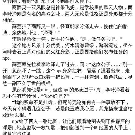
空转圈，看到他们来了才飞到跟前来停下。
商辞灵一双凤眼总是神采飞扬，是学校里的风云人物，而
李吟泽则是有名的高岭之花，两人无论是性格还是外形都十分
相配。
薛荔扫了商辞灵一眼，径直朝李吟泽走去，挽住他的胳
膊，亲热地叫他，“泽哥！”
李吟泽微微一笑，反手拉住他，“走，做任务去吧。”
这个地方风景十分优美，河水清澈碧绿，潺潺流过，坐在
河畔岩石上背对他们的火红身影，正是要给他们发布任务的
npc。
薛荔率先拉着李吟泽走了过去，问：“这位公子……”刚一
开口忽然吓了一跳，这个npc身穿红衣，隔远了没看出来，走
到跟前才发现他x口x着一把匕首，一手拄着剑，脸色苍白，显
然一副不久于世的模样。
虽然明知他是npc，但这npc的形态过于x真，李吟泽看着
忍不住有些怜悯，“你还好吧？”
“我的贱命不足挂齿，但死前无论如何有一件事放不下，
今天有幸得遇几位公子，若是能玉成我心愿，我龙扬来世当结
x衔环以报。”
npc给了四人一张地图，让他们顺着地图去到守备森严的
浮屠门地宫盗取一枚钥匙，把钥匙送到一个叫姬圉的人手上，
就算完成任务。